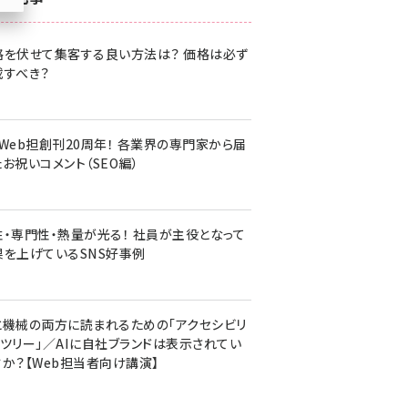
z世代 (1620)
格を伏せて集客する良い方法は？ 価格は必ず
meo (1274)
載すべき？
llmo (1160)
・Web担創刊20周年！ 各業界の専門家から届
お祝いコメント（SEO編）
性・専門性・熱量が光る！ 社員が主役となって
果を上げているSNS好事例
と機械の両方に読まれるための「アクセシビリ
ィツリー」／AIに自社ブランドは表示されてい
すか？【Web担当者向け講演】