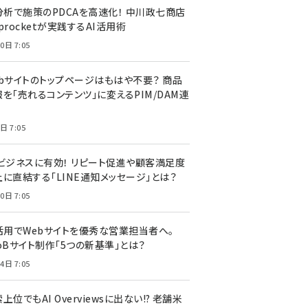
I分析で施策のPDCAを高速化！ 中川政七商店
procketが実践するAI活用術
0日 7:05
ebサイトのトップページはもはや不要？ 商品
を「売れるコンテンツ」に変えるPIM/DAM連
日 7:05
Cビジネスに有効！ リピート促進や顧客満足度
上に直結する「LINE通知メッセージ」とは？
0日 7:05
I活用でWebサイトを優秀な営業担当者へ。
oBサイト制作「5つの新基準」とは？
4日 7:05
上位でもAI Overviewsに出ない!? 老舗米