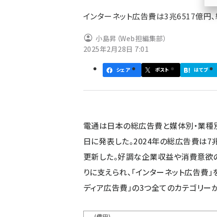
ず
インターネット広告費は3兆6517億円
小島昇（Web担編集部）
2025年2月28日 7:01
シェア
ポスト
はてブ
電通は日本の総広告費と媒体別・業種別広
日に発表した。2024年の総広告費は7兆
更新した。好調な企業収益や消費意欲の
りに支えられ、「インターネット広告費」
ディア広告費」の3つ全てのカテゴリー