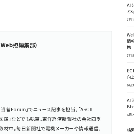
A
とS
7月1
W
情報
（Web担編集部）
携
7月8
E
向
6月3
A
Bt
当者Forum」でニュース記事を担当。「ASCII
6月2
仕事図鑑」などでも執筆。東洋経済新報社の会社四季
取材中。毎日新聞社で電機メーカーや情報通信、
検索