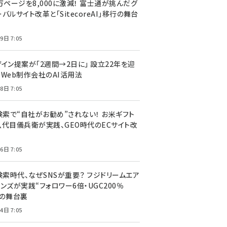
万ページを8,000に激減！ 富士通が挑んだグ
バルサイト改革と「SitecoreAI」移行の舞台
9日 7:05
ザイン提案が「2週間→2日に」 設立22年を迎
るWeb制作会社のAI活用法
8日 7:05
I検索で“自社がお勧め”されない！ お米ギフト
八代目儀兵衛が実践、GEO時代のECサイト改
6日 7:05
検索時代、なぜSNSが重要？ フジドリームエア
ンズが実践“フォロワー6倍・UGC200％
”の舞台裏
4日 7:05