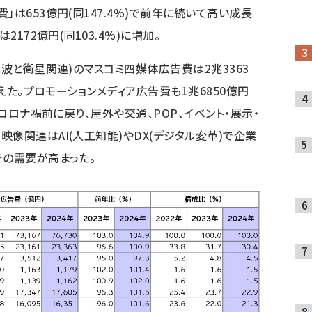
」は653億円(同147.4%)で前年に続いて高い成長
2172億円(同103.4%)に増加。
上波と衛星関連)のマスコミ四媒体広告費は2兆3363
超えた。プロモーションメディア広告費も1兆6850億円
がコロナ禍前に戻り、屋外や交通、POP、イベント・展示・
像関連はAI(人工知能)やDX(デジタル変革)で企業
での需要が高まった。