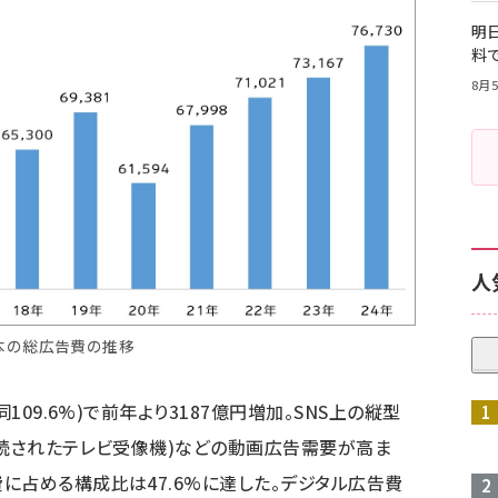
明日
料
8月5
人
本の総広告費の推移
109.6%)で前年より3187億円増加。SNS上の縦型
接続されたテレビ受像機)などの動画広告需要が高ま
に占める構成比は47.6%に達した。デジタル広告費