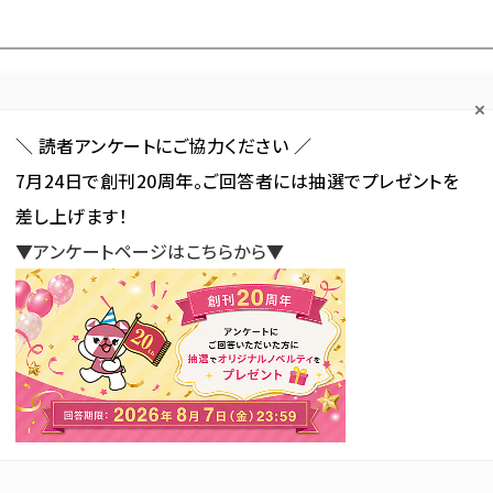
Forum
Web担
Web担ビギナー
Web担メルマガ
連載・特集
＼ 読者アンケートにご協力ください ／
7月24日で創刊20周年。ご回答者には抽選でプレゼントを
カテゴリ／種別
セミナー／イベント
から探す
から探す
差し上げます！
▼アンケートページはこちらから▼
SNS
アクセス解析／データ分析
サイト制作／デザイン
CMS
年 日本の広告費」を発表、7兆6730億円で過去最高を3年連続更新
の広告費」を発表、7兆6730億
続更新
新