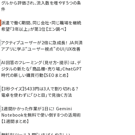
グルから評価され、流入数を増やす5つの条
件
派遣で働く期間、同じ会社・同じ職場を継続
希望「3年以上」が第1位【エン調べ】
アクティブユーザーが2倍に急成長！ JA共済
アプリに学ぶ“ユーザー視点”のUI/UX改善
AI回答のフレーミング（見せ方・提示）は、デ
ジタルの新たな「商品棚・売り場」――ChatGPT
時代の新しい購買行動【SEOまとめ】
【3秒クイズ】5433円は3人で割り切れる？
電卓を使わずに「ひと目」で見抜く方法
1週間かかった作業が1日に！ Gemini
Notebookを無料で使い倒す8つの活用術
【1週間まとめ】
無料BIツール入門『いちばんやさしい