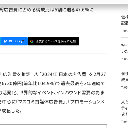
、総広告費に占める構成比は5割に迫る47.6%に
価
記
7:05
Bluesky
優先するニュース提供元に追加
祝
いた
7:05
告費を推定した「2024年 日本の広告費」を2月27
個
成
6730億円(前年比104.9%)で過去最高を3年連続で
7:05
活発化、世界的なイベント、インバウンド需要の高ま
を中心に「マスコミ四媒体広告費」、「プロモーションメ
人
テ
が成長した。
ま
7:04