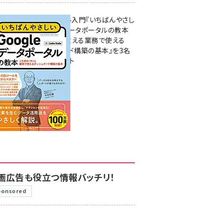
無料BIツール入門『いちばんやさし
いGoogleデータポータルの教本
人気講師が教える業務で使える
ダッシュボード構築の基本』を3名
様にプレゼント
7月31日 10:00
画広告も役立つ情報バッチリ！
ponsored