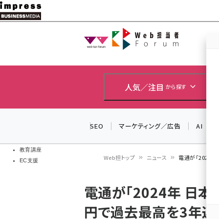
メ
イ
Web担当者
Web担当者
ン
EC担当者
コ
製品導入
ン
企業IT
ソフト開発
テ
人気／注目
から探す
IoT・AI
ン
DCクラウド
研究・調査
ツ
SEO
マーケティング／広告
AI
エネルギー
に
ドローン
移
教育講座
Web担トップ
ニュース
電通が「2024
EC支援
動
パ
電通が「2024年 日本
ン
円で過去最高を3年連
く