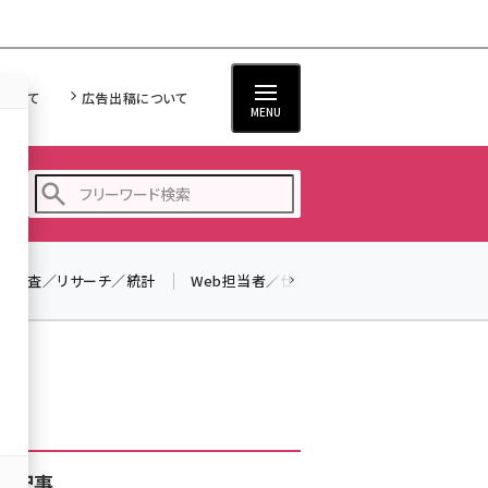
について
広告出稿について
MENU
調査／リサーチ／統計
Web担当者／仕事
法律／標準規格
seo (3519)
ai (2801)
youtube (2425)
note (2310)
セミナー (2301)
着記事