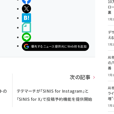
10
ロー
ポストする
裏
>ブクマする
7月2
noteで書く
デ
LINEで送る
え
7月2
優先するニュース提供元にWeb担を追加
A
の
善
7月1
次の記事
AI
トの
テテマーチが「SINIS for Instagram」と
ライ
増
「SINIS for X」で投稿予約機能を提供開始
7月1