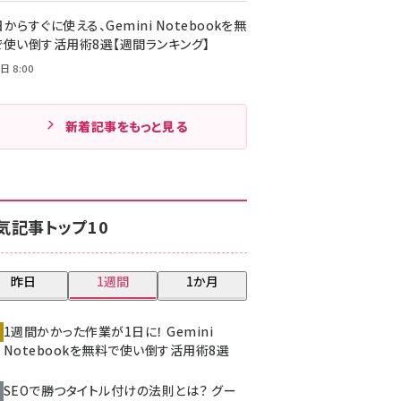
からすぐに使える、Gemini Notebookを無
で使い倒す活用術8選【週間ランキング】
日 8:00
新着記事をもっと見る
気記事トップ10
昨日
1週間
1か月
1週間かかった作業が1日に！ Gemini
Notebookを無料で使い倒す活用術8選
SEOで勝つタイトル付けの法則とは？ グー