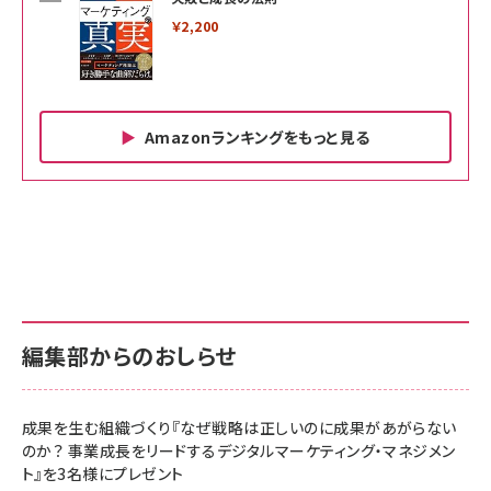
￥2,200
Amazonランキングをもっと見る
Amazon ビジネス・経済関連書籍 の売れ筋ランキン
Amazon 家電＆カメラ の売れ筋ランキング
Amazon パソコン・周辺機器 の売れ筋ランキング
グ
更新日時：2026/06/26 19:00
更新日時：2026/06/26 19:00
更新日時：2026/06/26 19:00
anan(アンアン)2026/07/01号 No.2501[魅せる
KIOXIA(キオクシア) 旧東芝メモリ microSD
KIOXIA(キオクシア) 旧東芝メモリ microSD
カラダ2026／宮舘涼太]
128GB UHS-I Class10 (最大読出速度
128GB UHS-I Class10 (最大読出速度
100MB/s) Nintendo Switch動作確認済 国内
100MB/s) Nintendo Switch動作確認済 国内
￥880
サポート正規品 メーカー保証5年 KLMEA128G
サポート正規品 メーカー保証5年 KLMEA128G
￥2,680
￥2,680
編集部からのおしらせ
anan(アンアン)2026/06/24号 No.2500増刊
スペシャルエディション[王道エンタメの矜持／
NIMASO ガラスフィルム iPhone 17 用 保護フィ
Amazon eギフトカード - Amazonロゴ - クラ
BTS]
ルム 強化ガラス 耐衝撃 高透過率 指紋防止 貼りや
シック
すい ガイド枠付き いPhone17 (6.3インチ) 対応
成果を生む組織づくり『なぜ戦略は正しいのに成果があがらない
￥1,100
￥5,000
2枚セット DSP25F1698
のか？ 事業成長をリードするデジタルマーケティング・マネジメン
￥1,599
ト』を3名様にプレゼント
anan(アンアン)2026/07/08号 No.2502[2026
Anker PowerLine III Flow USB-C & USB-C