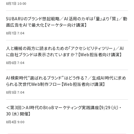
年後半、あなたの恋と運命／山田涼介]
【New】Amazon Fire TV Stick HD | 手軽にスト
ケーブル Anker絡まないケーブル 240W 結束バン
8月7日 10:00
リーミングをはじめよう | ストリーミングメディアプ
ド付き USB PD対応 シリコン素材採用 iPhone
￥880
レイヤー
17 / 16 / 15 / Galaxy iPad Pro MacBook
￥1,890
Pro/Air 各種対応 (1.8m ミッドナイトブラック)
SUBARUのブランド想起戦略／AI活用のカギは「量」より「質」／動
￥6,980
画広告をAIで最大化【マーケター向け講演】
ママ投資家が育休中に１億貯めた株式投資
アサヒ飲料 モンスター エナジー 355ml×24本
￥1,870
8月7日 7:04
Anker Soundcore P31i (Bluetooth 6.1) 【完
￥4,192
全ワイヤレスイヤホン/アクティブノイズキャンセリ
ング/マルチポイント接続 / 最大50時間再生 / PSE
人と機械の両方に読まれるための「アクセシビリティツリー」／AI
組織の成果を最大化する ルールのデザイン
技術基準適合】ブラック
￥5,990
サッポロ 生ビール 黒ラベル 350ml 缶 24本 ビー
に自社ブランドは表示されていますか？【Web担当者向け講演】
￥1,980
ル ケース買い【6/30応募〆切! 黒ラベルビヤセラー
8月6日 7:04
キャンペーン】
Anker PowerLine III Flow USB-C & USB-C
ケーブル Anker絡まないケーブル 240W 結束バン
￥4,857
ド付き USB PD対応 シリコン素材採用 iPhone
AI検索時代“選ばれるブランド”はどう作る？／生成AI時代に求め
Amazonランキングをもっと見る
17 / 16 / 15 / Galaxy iPad Pro MacBook
￥1,890
られる次世代Web制作フロー【Web担当者向け講演】
Pro/Air 各種対応 (1.8m ミッドナイトブラック)
Amazonランキングをもっと見る
8月5日 7:04
Amazonランキングをもっと見る
＜第3回＞AI時代のBtoBマーケティング実践講座【9/29（火）・
30（水）開催】
8月4日 9:00