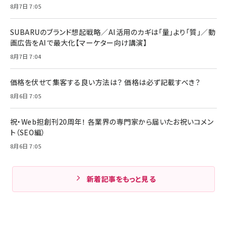
8月7日 7:05
SUBARUのブランド想起戦略／AI活用のカギは「量」より「質」／動
画広告をAIで最大化【マーケター向け講演】
8月7日 7:04
価格を伏せて集客する良い方法は？ 価格は必ず記載すべき？
8月6日 7:05
祝・Web担創刊20周年！ 各業界の専門家から届いたお祝いコメン
ト（SEO編）
8月6日 7:05
新着記事をもっと見る