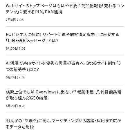
Webサイトのトップページはもはや不要？ 商品情報を「売れるコン
テンツ」に変えるPIM/DAM連携
7月8日 7:05
ECビジネスに有効！ リピート促進や顧客満足度向上に直結する
「LINE通知メッセージ」とは？
6月30日 7:05
AI活用でWebサイトを優秀な営業担当者へ。BtoBサイト制作「5
つの新基準」とは？
6月24日 7:05
検索上位でもAI Overviewsに出ない!? 老舗米屋・八代目儀兵衛
が取り組んだGEO施策
4月20日 8:00
明太子の「やまや」に聞く、マーケティングから店舗・採用まで広が
るデータ活用術