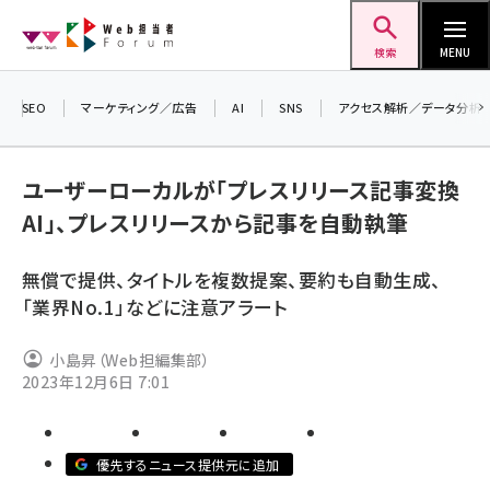
メ
Web担当者Forum
イ
検索
MENU
ン
コ
SEO
マーケティング／広告
AI
SNS
アクセス解析／データ分析
＼ 
ン
生成
テ
ユーザーローカルが「プレスリリース記事変換
るセ
ン
AI」、プレスリリースから記事を自動執筆
20
ツ
seo (3532)
▼
に
無償で提供、タイトルを複数提案、要約も自動生成、
ai (2814)
移
「業界No.1」などに注意アラート
動
youtube (2441)
小島昇（Web担編集部）
note (2317)
2023年12月6日 7:01
セミナー (2310)
z世代 (1623)
優先するニュース提供元に追加
meo (1277)