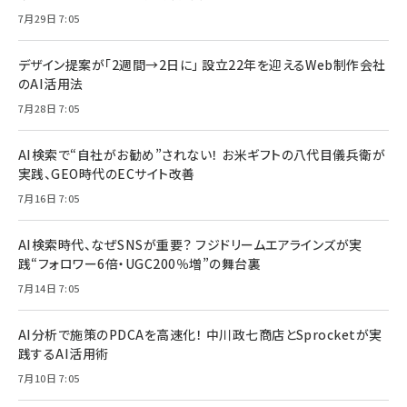
7月29日 7:05
デザイン提案が「2週間→2日に」 設立22年を迎えるWeb制作会社
のAI活用法
7月28日 7:05
AI検索で“自社がお勧め”されない！ お米ギフトの八代目儀兵衛が
実践、GEO時代のECサイト改善
7月16日 7:05
AI検索時代、なぜSNSが重要？ フジドリームエアラインズが実
践“フォロワー6倍・UGC200％増”の舞台裏
7月14日 7:05
AI分析で施策のPDCAを高速化！ 中川政七商店とSprocketが実
践するAI活用術
7月10日 7:05