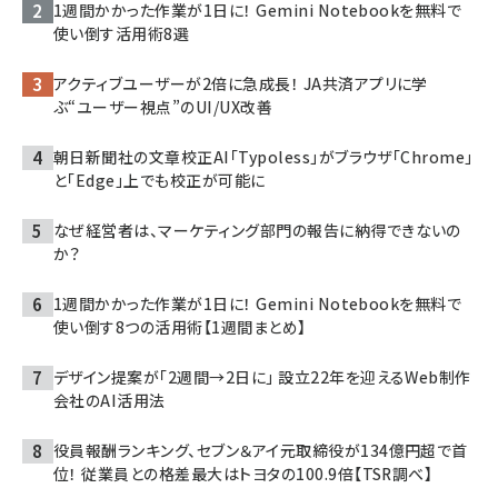
1週間かかった作業が1日に！ Gemini Notebookを無料で
使い倒す活用術8選
アクティブユーザーが2倍に急成長！ JA共済アプリに学
ぶ“ユーザー視点”のUI/UX改善
朝日新聞社の文章校正AI「Typoless」がブラウザ「Chrome」
と「Edge」上でも校正が可能に
なぜ経営者は、マーケティング部門の報告に納得できないの
か？
1週間かかった作業が1日に！ Gemini Notebookを無料で
使い倒す8つの活用術【1週間まとめ】
デザイン提案が「2週間→2日に」 設立22年を迎えるWeb制作
会社のAI活用法
役員報酬ランキング、セブン＆アイ元取締役が134億円超で首
位！ 従業員との格差最大はトヨタの100.9倍【TSR調べ】