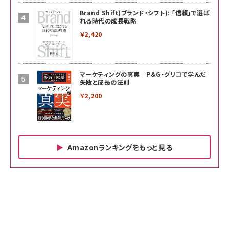
Brand Shift(ブランド・シフト): 「信頼」で選ば
れる時代の成長戦略
￥2,420
マーケティングの真実 P&G・グリコで学んだ
失敗と成長の法則
￥2,200
Amazonランキングをもっと見る
Amazon ビジネス・経済関連書籍 の売れ筋ランキン
Amazon 家電＆カメラ の売れ筋ランキング
Amazon パソコン・周辺機器 の売れ筋ランキング
グ
更新日時：2026/06/26 19:00
更新日時：2026/06/26 19:00
更新日時：2026/06/26 19:00
anan(アンアン)2026/07/01号 No.2501[魅
KIOXIA(キオクシア) 旧東芝メモリ microSD
KIOXIA(キオクシア) 旧東芝メモリ microSD
せるカラダ2026／宮舘涼太]
128GB UHS-I Class10 (最大読出速度
128GB UHS-I Class10 (最大読出速度
100MB/s) Nintendo Switch動作確認済 国
100MB/s) Nintendo Switch動作確認済 国