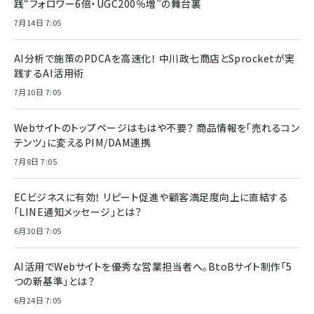
践“フォロワー6倍・UGC200％増”の舞台裏
7月14日 7:05
AI分析で施策のPDCAを高速化！ 中川政七商店とSprocketが実
践するAI活用術
7月10日 7:05
Webサイトのトップページはもはや不要？ 商品情報を「売れるコン
テンツ」に変えるPIM/DAM連携
7月8日 7:05
ECビジネスに有効！ リピート促進や顧客満足度向上に直結する
「LINE通知メッセージ」とは？
6月30日 7:05
AI活用でWebサイトを優秀な営業担当者へ。BtoBサイト制作「5
つの新基準」とは？
6月24日 7:05