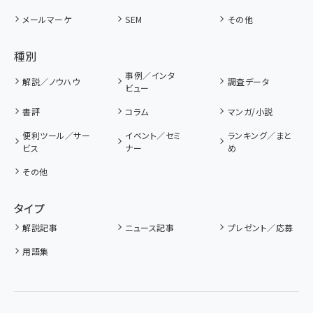
メールマーケ
SEM
その他
種別
事例／インタ
解説／ノウハウ
調査データ
ビュー
書評
コラム
マンガ/小説
便利ツール／サー
イベント／セミ
ランキング／まと
ビス
ナー
め
その他
タイプ
解説記事
ニュース記事
プレゼント／応募
用語集