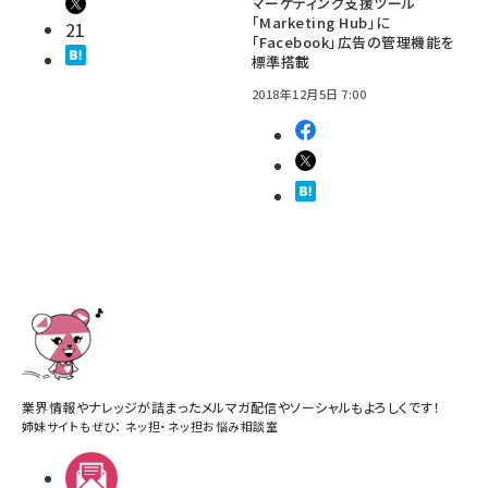
マーケティング支援ツール
「Marketing Hub」に
21
「Facebook」広告の管理機能を
標準搭載
2018年12月5日 7:00
業界情報やナレッジが詰まったメルマガ配信やソーシャルもよろしくです！
姉妹サイトもぜひ：
ネッ担
・
ネッ担お悩み相談室
メルマガ