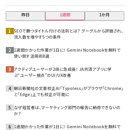
昨日
1週間
1か月
SEOで勝つタイトル付けの法則とは？ グーグルから評価され、
流入数を増やす5つの条件
1週間かかった作業が1日に！ Gemini Notebookを無料で
使い倒す活用術8選
アクティブユーザーが2倍に急成長！ JA共済アプリに学
ぶ“ユーザー視点”のUI/UX改善
朝日新聞社の文章校正AI「Typoless」がブラウザ「Chrome」
と「Edge」上でも校正が可能に
なぜ経営者は、マーケティング部門の報告に納得できないの
か？
1週間かかった作業が1日に！ Gemini Notebookを無料で