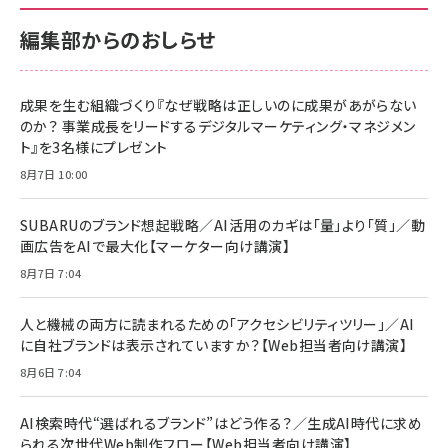
￥880
内サポート正規品 メーカー保証5年
内サポート正規品 メーカー保証5年
￥2,680
￥2,680
KLMEA128G
KLMEA128G
編集部からのおしらせ
anan(アンアン)2026/06/24号 No.2500増
刊 スペシャルエディション[王道エンタメの矜
NIMASO ガラスフィルム iPhone 17 用 保護
Amazon eギフトカード - Amazonロゴ - ク
持／BTS]
フィルム 強化ガラス 耐衝撃 高透過率 指紋防
ラシック
止 貼りやすい ガイド枠付き いPhone17 (6.3
成果を生む組織づくり『なぜ戦略は正しいのに成果があがらない
￥1,100
￥5,000
インチ) 対応 2枚セット DSP25F1698
のか？ 事業成長をリードするデジタルマーケティング・マネジメン
￥1,599
ト』を3名様にプレゼント
anan(アンアン)2026/07/08号
Anker PowerLine III Flow USB-C & USB-
No.2502[2026年後半、あなたの恋と運命／山
【New】Amazon Fire TV Stick HD | 手軽に
C ケーブル Anker絡まないケーブル 240W 結
8月7日 10:00
田涼介]
ストリーミングをはじめよう | ストリーミングメ
束バンド付き USB PD対応 シリコン素材採用
ディアプレイヤー
iPhone 17 / 16 / 15 / Galaxy iPad Pro
￥880
￥1,890
MacBook Pro/Air 各種対応 (1.8m ミッドナ
SUBARUのブランド想起戦略／AI活用のカギは「量」より「質」／動
￥6,980
イトブラック)
画広告をAIで最大化【マーケター向け講演】
ママ投資家が育休中に１億貯めた株式投資
アサヒ飲料 モンスター エナジー 355ml×24本
8月7日 7:04
Anker Soundcore P31i (Bluetooth 6.1) 【完
￥1,870
￥4,192
全ワイヤレスイヤホン/アクティブノイズキャンセリ
ング/マルチポイント接続 / 最大50時間再生 / PSE
人と機械の両方に読まれるための「アクセシビリティツリー」／AI
技術基準適合】ブラック
￥5,990
組織の成果を最大化する ルールのデザイン
サッポロ 生ビール 黒ラベル 350ml 缶 24本 ビー
に自社ブランドは表示されていますか？【Web担当者向け講演】
ル ケース買い【6/30応募〆切! 黒ラベルビヤセラー
￥1,980
8月6日 7:04
キャンペーン】
Anker PowerLine III Flow USB-C & USB-C
ケーブル Anker絡まないケーブル 240W 結束バン
￥4,857
ド付き USB PD対応 シリコン素材採用 iPhone
AI検索時代“選ばれるブランド”はどう作る？／生成AI時代に求め
17 / 16 / 15 / Galaxy iPad Pro MacBook
￥1,890
られる次世代Web制作フロー【Web担当者向け講演】
Amazonランキングをもっと見る
Pro/Air 各種対応 (1.8m ミッドナイトブラック)