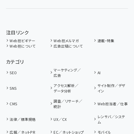
注目リンク
Web担ビギナー
Web担メルマガ
連載・特集
Web担について
広告出稿について
カテゴリ
マーケティング／
SEO
AI
広告
アクセス解析／
サイト制作／デザ
SNS
データ分析
イン
調査／リサーチ／
CMS
Web担当者／仕事
統計
レンサバ／システ
法律／標準規格
UX／CX
ム
広報／ネットPR
EC／ネットショップ
モバイル