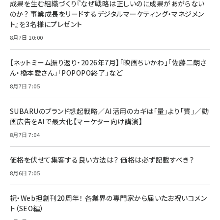
成果を生む組織づくり『なぜ戦略は正しいのに成果があがらない
のか？ 事業成長をリードするデジタルマーケティング・マネジメン
ト』を3名様にプレゼント
8月7日 10:00
【ネットミーム振り返り・2026年7月】「映画ちいかわ」「佐藤二朗さ
ん・橋本愛さん」「POPOPO終了」など
8月7日 7:05
SUBARUのブランド想起戦略／AI活用のカギは「量」より「質」／動
画広告をAIで最大化【マーケター向け講演】
8月7日 7:04
価格を伏せて集客する良い方法は？ 価格は必ず記載すべき？
8月6日 7:05
祝・Web担創刊20周年！ 各業界の専門家から届いたお祝いコメン
ト（SEO編）