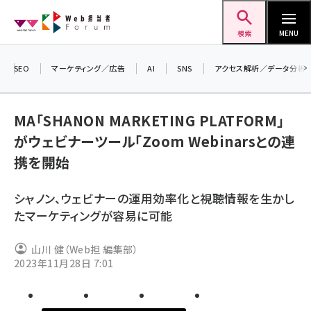
メ
Web担当者Forum
イ
検索
MENU
ン
コ
SEO
マーケティング／広告
AI
SNS
アクセス解析／データ分析
ン
テ
MA「SHANON MARKETING PLATFORM」
ン
がウェビナーツール「Zoom Webinarsとの連
ツ
seo (3532)
携を開始
に
ai (2814)
移
シャノン、ウェビナーの運用効率化と視聴情報を生かし
動
youtube (2441)
たマーケティングが容易に可能
note (2317)
山川 健（Web担 編集部）
セミナー (2310)
2023年11月28日 7:01
z世代 (1623)
meo (1277)