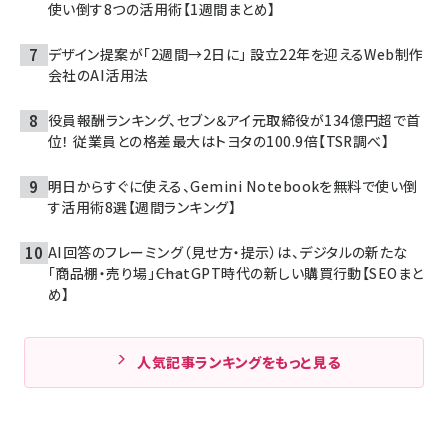
使い倒す8つの活用術【1週間まとめ】
デザイン提案が「2週間→2日に」 設立22年を迎えるWeb制作
会社のAI活用法
役員報酬ランキング、セブン＆アイ元取締役が134億円超で首
位！ 従業員との格差最大はトヨタの100.9倍【TSR調べ】
明日からすぐに使える、Gemini Notebookを無料で使い倒
す活用術8選【週間ランキング】
AI回答のフレーミング（見せ方・提示）は、デジタルの新たな
「商品棚・売り場」――ChatGPT時代の新しい購買行動【SEOまと
め】
人気記事ランキングをもっと見る