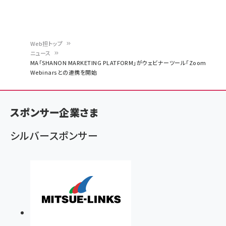
Web担トップ
ニュース
パ
MA「SHANON MARKETING PLATFORM」がウェビナーツール「Zoom
Webinarsとの連携を開始
ン
く
ず
スポンサー企業さま
シルバースポンサー