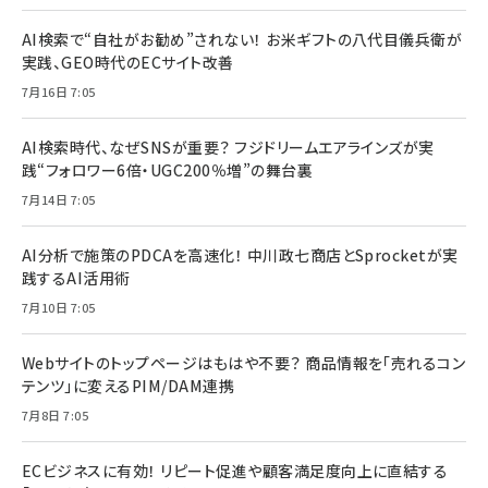
AI検索で“自社がお勧め”されない！ お米ギフトの八代目儀兵衛が
実践、GEO時代のECサイト改善
7月16日 7:05
AI検索時代、なぜSNSが重要？ フジドリームエアラインズが実
践“フォロワー6倍・UGC200％増”の舞台裏
7月14日 7:05
AI分析で施策のPDCAを高速化！ 中川政七商店とSprocketが実
践するAI活用術
7月10日 7:05
Webサイトのトップページはもはや不要？ 商品情報を「売れるコン
テンツ」に変えるPIM/DAM連携
7月8日 7:05
ECビジネスに有効！ リピート促進や顧客満足度向上に直結する