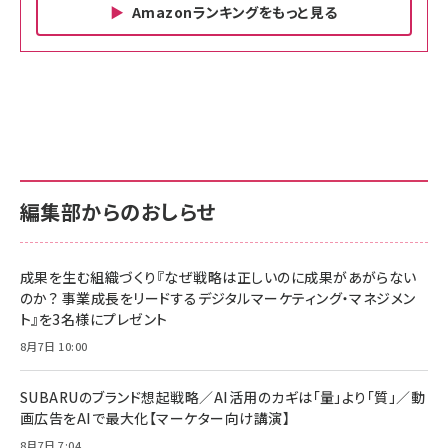
Amazonランキングをもっと見る
Amazon ビジネス・経済関連書籍 の売れ筋ランキン
Amazon 家電＆カメラ の売れ筋ランキング
Amazon パソコン・周辺機器 の売れ筋ランキング
グ
更新日時：2026/06/26 19:00
更新日時：2026/06/26 19:00
更新日時：2026/06/26 19:00
anan(アンアン)2026/07/01号 No.2501[魅せる
KIOXIA(キオクシア) 旧東芝メモリ microSD
KIOXIA(キオクシア) 旧東芝メモリ microSD
カラダ2026／宮舘涼太]
128GB UHS-I Class10 (最大読出速度
128GB UHS-I Class10 (最大読出速度
100MB/s) Nintendo Switch動作確認済 国内
100MB/s) Nintendo Switch動作確認済 国内
￥880
サポート正規品 メーカー保証5年 KLMEA128G
サポート正規品 メーカー保証5年 KLMEA128G
￥2,680
￥2,680
編集部からのおしらせ
anan(アンアン)2026/06/24号 No.2500増刊
スペシャルエディション[王道エンタメの矜持／
NIMASO ガラスフィルム iPhone 17 用 保護フィ
Amazon eギフトカード - Amazonロゴ - クラ
BTS]
ルム 強化ガラス 耐衝撃 高透過率 指紋防止 貼りや
シック
すい ガイド枠付き いPhone17 (6.3インチ) 対応
成果を生む組織づくり『なぜ戦略は正しいのに成果があがらない
￥1,100
￥5,000
2枚セット DSP25F1698
のか？ 事業成長をリードするデジタルマーケティング・マネジメン
￥1,599
ト』を3名様にプレゼント
anan(アンアン)2026/07/08号 No.2502[2026
Anker PowerLine III Flow USB-C & USB-C
年後半、あなたの恋と運命／山田涼介]
【New】Amazon Fire TV Stick HD | 手軽にスト
ケーブル Anker絡まないケーブル 240W 結束バン
8月7日 10:00
リーミングをはじめよう | ストリーミングメディアプ
ド付き USB PD対応 シリコン素材採用 iPhone
￥880
レイヤー
17 / 16 / 15 / Galaxy iPad Pro MacBook
￥1,890
Pro/Air 各種対応 (1.8m ミッドナイトブラック)
SUBARUのブランド想起戦略／AI活用のカギは「量」より「質」／動
￥6,980
画広告をAIで最大化【マーケター向け講演】
ママ投資家が育休中に１億貯めた株式投資
アサヒ飲料 モンスター エナジー 355ml×24本
￥1,870
8月7日 7:04