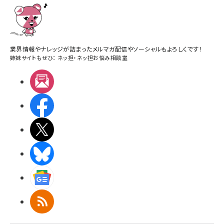
業界情報やナレッジが詰まったメルマガ配信やソーシャルもよろしくです！
姉妹サイトもぜひ：
ネッ担
・
ネッ担お悩み相談室
メルマガ
Facebook
X(エックス)
BlueSky
Googleニュース
RSS