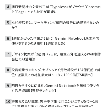
朝日新聞社の文章校正AI「Typoless」がブラウザ「Chrome」
と「Edge」上でも校正が可能に
なぜ経営者は、マーケティング部門の報告に納得できないの
か？
1週間かかった作業が1日に！ Gemini Notebookを無料で
使い倒す8つの活用術【1週間まとめ】
デザイン提案が「2週間→2日に」 設立22年を迎えるWeb制作
会社のAI活用法
役員報酬ランキング、セブン＆アイ元取締役が134億円超で首
位！ 従業員との格差最大はトヨタの100.9倍【TSR調べ】
明日からすぐに使える、Gemini Notebookを無料で使い倒
す活用術8選【週間ランキング】
将来なりたい職業、男子中学生はITエンジニアが5位→1位
に！ 高校生は男女とも公務員がトップ【ソニー生命調べ】