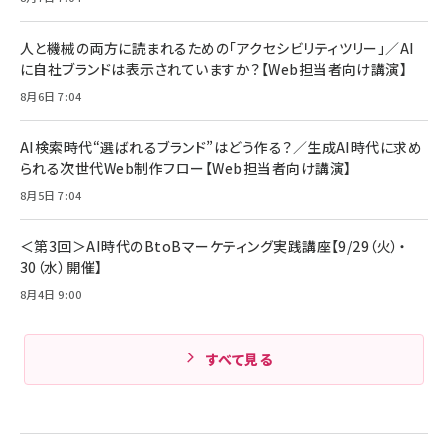
Anker Soundcore P31i (Bluetooth 6.1) 【完
￥4,192
全ワイヤレスイヤホン/アクティブノイズキャンセリ
ング/マルチポイント接続 / 最大50時間再生 / PSE
人と機械の両方に読まれるための「アクセシビリティツリー」／AI
組織の成果を最大化する ルールのデザイン
技術基準適合】ブラック
￥5,990
サッポロ 生ビール 黒ラベル 350ml 缶 24本 ビー
に自社ブランドは表示されていますか？【Web担当者向け講演】
￥1,980
ル ケース買い【6/30応募〆切! 黒ラベルビヤセラー
8月6日 7:04
キャンペーン】
Anker PowerLine III Flow USB-C & USB-C
ケーブル Anker絡まないケーブル 240W 結束バン
￥4,857
ド付き USB PD対応 シリコン素材採用 iPhone
AI検索時代“選ばれるブランド”はどう作る？／生成AI時代に求め
Amazonランキングをもっと見る
17 / 16 / 15 / Galaxy iPad Pro MacBook
￥1,890
られる次世代Web制作フロー【Web担当者向け講演】
Pro/Air 各種対応 (1.8m ミッドナイトブラック)
Amazonランキングをもっと見る
8月5日 7:04
Amazonランキングをもっと見る
＜第3回＞AI時代のBtoBマーケティング実践講座【9/29（火）・
30（水）開催】
8月4日 9:00
すべて見る