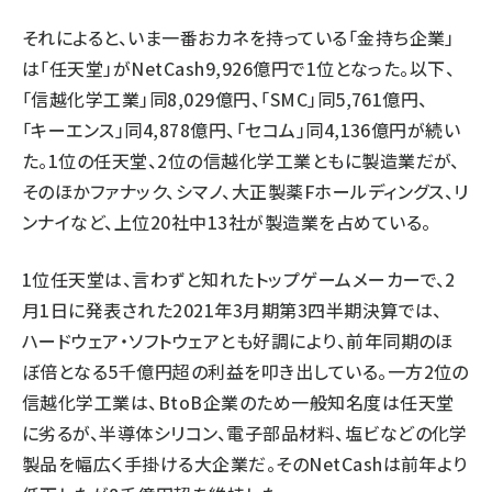
それによると、いま一番おカネを持っている「金持ち企業」
は「任天堂」がNetCash9,926億円で1位となった。以下、
「信越化学工業」同8,029億円、「SMC」同5,761億円、
「キーエンス」同4,878億円、「セコム」同4,136億円が続い
た。1位の任天堂、2位の信越化学工業ともに製造業だが、
そのほかファナック、シマノ、大正製薬Fホールディングス、リ
ンナイなど、上位20社中13社が製造業を占めている。
1位任天堂は、言わずと知れたトップゲームメーカーで、2
月1日に発表された2021年3月期第3四半期決算では、
ハードウェア・ソフトウェアとも好調により、前年同期のほ
ぼ倍となる5千億円超の利益を叩き出している。一方2位の
信越化学工業は、BtoB企業のため一般知名度は任天堂
に劣るが、半導体シリコン、電子部品材料、塩ビなどの化学
製品を幅広く手掛ける大企業だ。そのNetCashは前年より