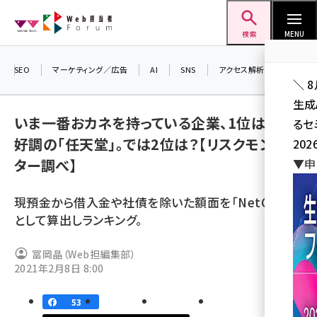
メ
Web担当者Forum
イ
検索
MENU
ン
コ
SEO
マーケティング／広告
AI
SNS
アクセス解析／データ分析
＼ 
ン
生成
テ
いま一番おカネを持っている企業、1位は業績
るセ
ン
好調の「任天堂」。では2位は？【リスクモンス
202
ツ
seo (3532)
ター調べ】
▼申
に
ai (2814)
移
現預金から借入金や社債を除いた額面を「NetCash」
動
youtube (2441)
として算出しランキング。
note (2317)
冨岡晶（Web担編集部）
セミナー (2310)
2021年2月8日 8:00
z世代 (1623)
53
meo (1277)