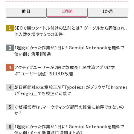
昨日
1週間
1か月
SEOで勝つタイトル付けの法則とは？ グーグルから評価され、
流入数を増やす5つの条件
1週間かかった作業が1日に！ Gemini Notebookを無料で
使い倒す活用術8選
アクティブユーザーが2倍に急成長！ JA共済アプリに学
ぶ“ユーザー視点”のUI/UX改善
朝日新聞社の文章校正AI「Typoless」がブラウザ「Chrome」
と「Edge」上でも校正が可能に
なぜ経営者は、マーケティング部門の報告に納得できないの
か？
1週間かかった作業が1日に！ Gemini Notebookを無料で
使い倒す8つの活用術【1週間まとめ】