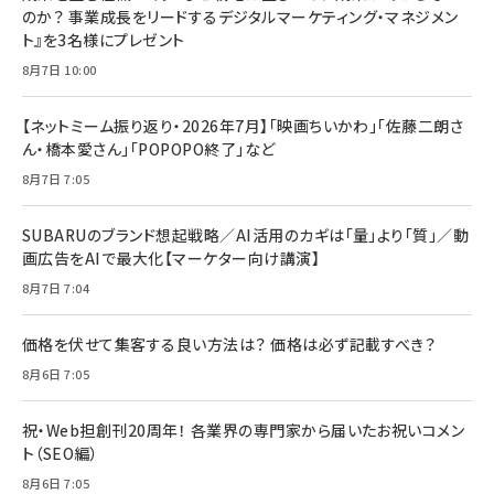
のか？ 事業成長をリードするデジタルマーケティング・マネジメン
ト』を3名様にプレゼント
8月7日 10:00
【ネットミーム振り返り・2026年7月】「映画ちいかわ」「佐藤二朗さ
ん・橋本愛さん」「POPOPO終了」など
8月7日 7:05
SUBARUのブランド想起戦略／AI活用のカギは「量」より「質」／動
画広告をAIで最大化【マーケター向け講演】
8月7日 7:04
価格を伏せて集客する良い方法は？ 価格は必ず記載すべき？
8月6日 7:05
祝・Web担創刊20周年！ 各業界の専門家から届いたお祝いコメン
ト（SEO編）
8月6日 7:05