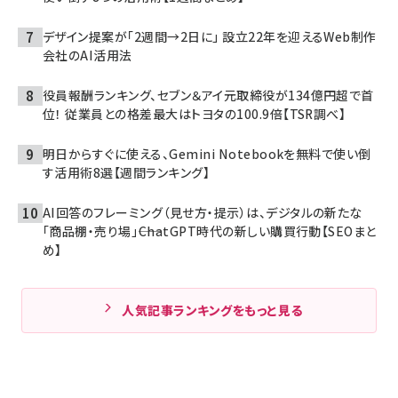
デザイン提案が「2週間→2日に」 設立22年を迎えるWeb制作
会社のAI活用法
役員報酬ランキング、セブン＆アイ元取締役が134億円超で首
位！ 従業員との格差最大はトヨタの100.9倍【TSR調べ】
明日からすぐに使える、Gemini Notebookを無料で使い倒
す活用術8選【週間ランキング】
AI回答のフレーミング（見せ方・提示）は、デジタルの新たな
「商品棚・売り場」――ChatGPT時代の新しい購買行動【SEOまと
め】
人気記事ランキングをもっと見る