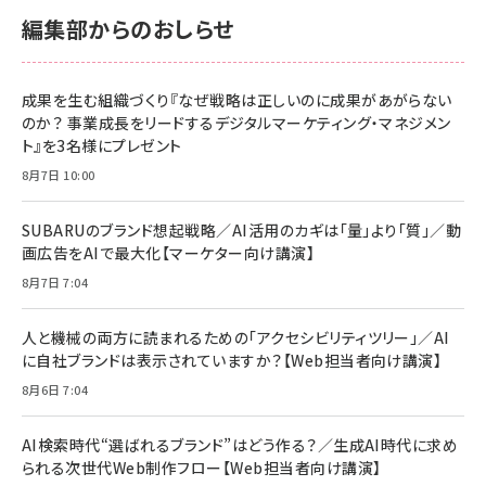
サポート正規品 メーカー保証5年 KLMEA128G
サポート正規品 メーカー保証5年 KLMEA128G
￥2,680
￥2,680
編集部からのおしらせ
anan(アンアン)2026/06/24号 No.2500増刊
スペシャルエディション[王道エンタメの矜持／
NIMASO ガラスフィルム iPhone 17 用 保護フィ
Amazon eギフトカード - Amazonロゴ - クラ
BTS]
ルム 強化ガラス 耐衝撃 高透過率 指紋防止 貼りや
シック
すい ガイド枠付き いPhone17 (6.3インチ) 対応
成果を生む組織づくり『なぜ戦略は正しいのに成果があがらない
￥1,100
￥5,000
2枚セット DSP25F1698
のか？ 事業成長をリードするデジタルマーケティング・マネジメン
￥1,599
ト』を3名様にプレゼント
anan(アンアン)2026/07/08号 No.2502[2026
Anker PowerLine III Flow USB-C & USB-C
年後半、あなたの恋と運命／山田涼介]
【New】Amazon Fire TV Stick HD | 手軽にスト
ケーブル Anker絡まないケーブル 240W 結束バン
8月7日 10:00
リーミングをはじめよう | ストリーミングメディアプ
ド付き USB PD対応 シリコン素材採用 iPhone
￥880
レイヤー
17 / 16 / 15 / Galaxy iPad Pro MacBook
￥1,890
Pro/Air 各種対応 (1.8m ミッドナイトブラック)
SUBARUのブランド想起戦略／AI活用のカギは「量」より「質」／動
￥6,980
画広告をAIで最大化【マーケター向け講演】
ママ投資家が育休中に１億貯めた株式投資
アサヒ飲料 モンスター エナジー 355ml×24本
￥1,870
8月7日 7:04
Anker Soundcore P31i (Bluetooth 6.1) 【完
￥4,192
全ワイヤレスイヤホン/アクティブノイズキャンセリ
ング/マルチポイント接続 / 最大50時間再生 / PSE
人と機械の両方に読まれるための「アクセシビリティツリー」／AI
組織の成果を最大化する ルールのデザイン
技術基準適合】ブラック
￥5,990
サッポロ 生ビール 黒ラベル 350ml 缶 24本 ビー
に自社ブランドは表示されていますか？【Web担当者向け講演】
￥1,980
ル ケース買い【6/30応募〆切! 黒ラベルビヤセラー
8月6日 7:04
キャンペーン】
Anker PowerLine III Flow USB-C & USB-C
ケーブル Anker絡まないケーブル 240W 結束バン
￥4,857
ド付き USB PD対応 シリコン素材採用 iPhone
AI検索時代“選ばれるブランド”はどう作る？／生成AI時代に求め
Amazonランキングをもっと見る
17 / 16 / 15 / Galaxy iPad Pro MacBook
￥1,890
られる次世代Web制作フロー【Web担当者向け講演】
Pro/Air 各種対応 (1.8m ミッドナイトブラック)