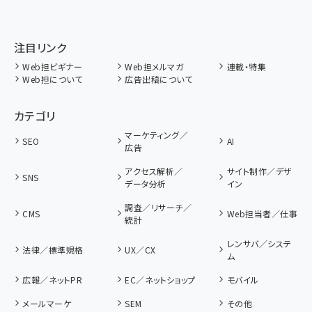
注目リンク
Web担ビギナー
Web担メルマガ
連載・特集
Web担について
広告出稿について
カテゴリ
マーケティング／
SEO
AI
広告
アクセス解析／
サイト制作／デザ
SNS
データ分析
イン
調査／リサーチ／
CMS
Web担当者／仕事
統計
レンサバ／システ
法律／標準規格
UX／CX
ム
広報／ネットPR
EC／ネットショップ
モバイル
メールマーケ
SEM
その他