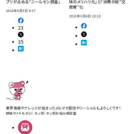
プリが占める「ニールセン調査」
味のメリハリ化」と「消費の総“交
際費”化
2016年6月3日 9:37
2013年3月6日 22:10
23
35
業界情報やナレッジが詰まったメルマガ配信やソーシャルもよろしくです！
姉妹サイトもぜひ：
ネッ担
・
ネッ担お悩み相談室
メルマガ