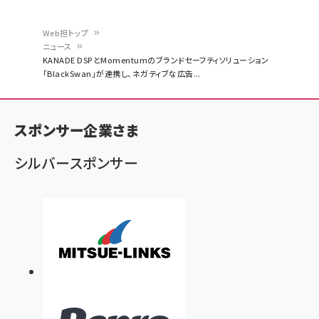
Web担トップ
ニュース
パ
KANADE DSPとMomentumのブランドセーフティソリューション
「BlackSwan」が連携し、ネガティブな広告...
ン
く
ず
スポンサー企業さま
シルバースポンサー