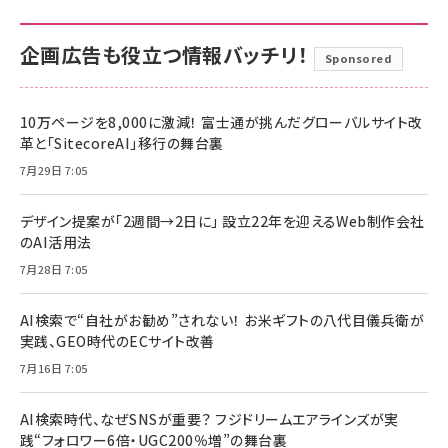
企画広告も役立つ情報バッチリ！
Sponsored
10万ページを8,000に激減！ 富士通が挑んだグローバルサイト改
革と「SitecoreAI」移行の舞台裏
7月29日 7:05
デザイン提案が「2週間→2日に」 設立22年を迎えるWeb制作会社
のAI活用法
7月28日 7:05
AI検索で“自社がお勧め”されない！ お米ギフトの八代目儀兵衛が
実践、GEO時代のECサイト改善
7月16日 7:05
AI検索時代、なぜSNSが重要？ フジドリームエアラインズが実
践“フォロワー6倍・UGC200％増”の舞台裏