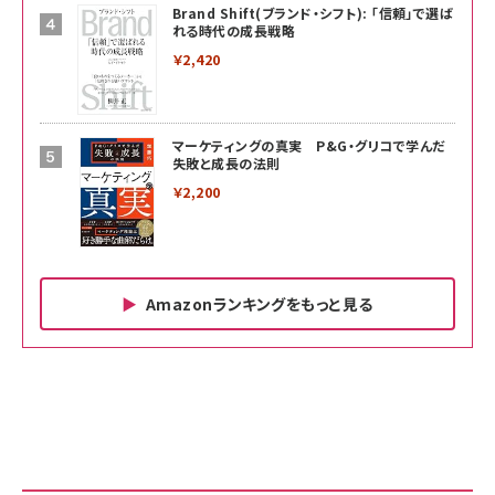
Brand Shift(ブランド・シフト): 「信頼」で選ば
れる時代の成長戦略
￥2,420
マーケティングの真実 P&G・グリコで学んだ
失敗と成長の法則
￥2,200
Amazonランキングをもっと見る
Amazon ビジネス・経済関連書籍 の売れ筋ランキン
Amazon 家電＆カメラ の売れ筋ランキング
Amazon パソコン・周辺機器 の売れ筋ランキング
グ
更新日時：2026/06/26 19:00
更新日時：2026/06/26 19:00
更新日時：2026/06/26 19:00
anan(アンアン)2026/07/01号 No.2501[魅せる
KIOXIA(キオクシア) 旧東芝メモリ microSD
KIOXIA(キオクシア) 旧東芝メモリ microSD
カラダ2026／宮舘涼太]
128GB UHS-I Class10 (最大読出速度
128GB UHS-I Class10 (最大読出速度
100MB/s) Nintendo Switch動作確認済 国内
100MB/s) Nintendo Switch動作確認済 国内
￥880