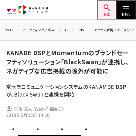
メ
Web担当者Forum
イ
検索
MENU
ン
コ
SEO
マーケティング／広告
AI
SNS
アクセス解析／データ分析
ン
＼
テ
生
KANADE DSPとMomentumのブランドセー
ン
る
フティソリューション「BlackSwan」が連携し、
ツ
20
seo (3532)
ネガティブな広告掲載の除外が可能に
▼
に
ai (2814)
移
京セラコミュニケーションシステムのKANAMDE DSP
動
youtube (2441)
が、Black Swanと連携を開始
note (2317)
岩佐 義人（Web担 編集部）
セミナー (2310)
2018年5月25日 14:10
z世代 (1623)
meo (1277)