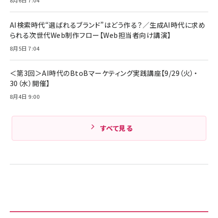
Anker PowerLine III Flow USB-C & USB-
ヤセラーキャンペーン】
C ケーブル Anker絡まないケーブル 240W 結
￥4,857
束バンド付き USB PD対応 シリコン素材採用
AI検索時代“選ばれるブランド”はどう作る？／生成AI時代に求め
iPhone 17 / 16 / 15 / Galaxy iPad Pro
￥1,890
られる次世代Web制作フロー【Web担当者向け講演】
Amazonランキングをもっと見る
MacBook Pro/Air 各種対応 (1.8m ミッドナ
イトブラック)
8月5日 7:04
Amazonランキングをもっと見る
Amazonランキングをもっと見る
＜第3回＞AI時代のBtoBマーケティング実践講座【9/29（火）・
30（水）開催】
8月4日 9:00
すべて見る