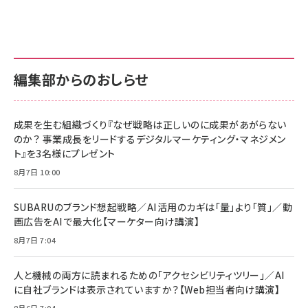
anan(アンアン)2026/07/01号 No.2501[魅
KIOXIA(キオクシア) 旧東芝メモリ microSD
KIOXIA(キオクシア) 旧東芝メモリ microSD
せるカラダ2026／宮舘涼太]
128GB UHS-I Class10 (最大読出速度
128GB UHS-I Class10 (最大読出速度
100MB/s) Nintendo Switch動作確認済 国
100MB/s) Nintendo Switch動作確認済 国
￥880
内サポート正規品 メーカー保証5年
内サポート正規品 メーカー保証5年
￥2,680
￥2,680
KLMEA128G
KLMEA128G
編集部からのおしらせ
anan(アンアン)2026/06/24号 No.2500増
刊 スペシャルエディション[王道エンタメの矜
NIMASO ガラスフィルム iPhone 17 用 保護
Amazon eギフトカード - Amazonロゴ - ク
持／BTS]
フィルム 強化ガラス 耐衝撃 高透過率 指紋防
ラシック
止 貼りやすい ガイド枠付き いPhone17 (6.3
成果を生む組織づくり『なぜ戦略は正しいのに成果があがらない
￥1,100
￥5,000
インチ) 対応 2枚セット DSP25F1698
のか？ 事業成長をリードするデジタルマーケティング・マネジメン
￥1,599
ト』を3名様にプレゼント
anan(アンアン)2026/07/08号
Anker PowerLine III Flow USB-C & USB-
No.2502[2026年後半、あなたの恋と運命／山
【New】Amazon Fire TV Stick HD | 手軽に
C ケーブル Anker絡まないケーブル 240W 結
8月7日 10:00
田涼介]
ストリーミングをはじめよう | ストリーミングメ
束バンド付き USB PD対応 シリコン素材採用
ディアプレイヤー
iPhone 17 / 16 / 15 / Galaxy iPad Pro
￥880
￥1,890
MacBook Pro/Air 各種対応 (1.8m ミッドナ
SUBARUのブランド想起戦略／AI活用のカギは「量」より「質」／動
￥6,980
イトブラック)
画広告をAIで最大化【マーケター向け講演】
ママ投資家が育休中に１億貯めた株式投資
アサヒ飲料 モンスター エナジー 355ml×24
8月7日 7:04
Anker Soundcore P31i (Bluetooth 6.1)
本
￥1,870
【完全ワイヤレスイヤホン/アクティブノイズキャ
￥4,192
ンセリング/マルチポイント接続 / 最大50時間
人と機械の両方に読まれるための「アクセシビリティツリー」／AI
再生 / PSE技術基準適合】ブラック
￥5,990
組織の成果を最大化する ルールのデザイン
に自社ブランドは表示されていますか？【Web担当者向け講演】
サッポロ 生ビール 黒ラベル 350ml 缶 24本
ビール ケース買い【6/30応募〆切! 黒ラベルビ
￥1,980
8月6日 7:04