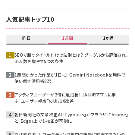
人気記事トップ10
昨日
1週間
1か月
SEOで勝つタイトル付けの法則とは？ グーグルから評価され、
流入数を増やす5つの条件
1週間かかった作業が1日に！ Gemini Notebookを無料で
使い倒す活用術8選
アクティブユーザーが2倍に急成長！ JA共済アプリに学
ぶ“ユーザー視点”のUI/UX改善
朝日新聞社の文章校正AI「Typoless」がブラウザ「Chrome」
と「Edge」上でも校正が可能に
なぜ経営者は、マーケティング部門の報告に納得できないの