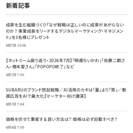
新着記事
成果を生む組織づくり『なぜ戦略は正しいのに成果があがらない
のか？ 事業成長をリードするデジタルマーケティング・マネジメン
ト』を3名様にプレゼント
8月7日 10:00
【ネットミーム振り返り・2026年7月】「映画ちいかわ」「佐藤二朗さ
ん・橋本愛さん」「POPOPO終了」など
8月7日 7:05
SUBARUのブランド想起戦略／AI活用のカギは「量」より「質」／動
画広告をAIで最大化【マーケター向け講演】
8月7日 7:04
価格を伏せて集客する良い方法は？ 価格は必ず記載すべき？
8月6日 7:05