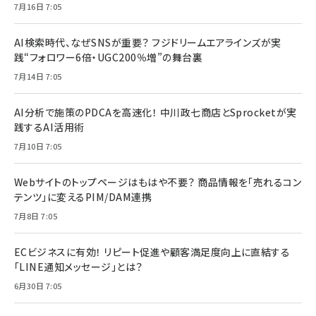
7月16日 7:05
AI検索時代、なぜSNSが重要？ フジドリームエアラインズが実
践“フォロワー6倍・UGC200％増”の舞台裏
7月14日 7:05
AI分析で施策のPDCAを高速化！ 中川政七商店とSprocketが実
践するAI活用術
7月10日 7:05
Webサイトのトップページはもはや不要？ 商品情報を「売れるコン
テンツ」に変えるPIM/DAM連携
7月8日 7:05
ECビジネスに有効！ リピート促進や顧客満足度向上に直結する
「LINE通知メッセージ」とは？
6月30日 7:05