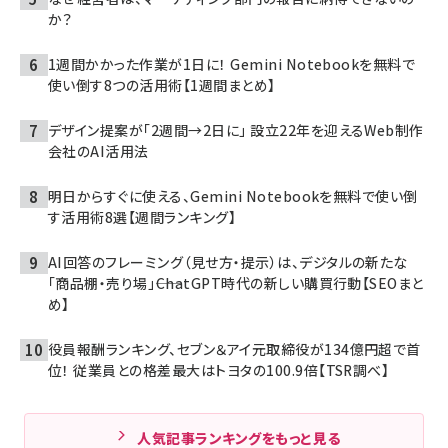
か？
1週間かかった作業が1日に！ Gemini Notebookを無料で
使い倒す8つの活用術【1週間まとめ】
デザイン提案が「2週間→2日に」 設立22年を迎えるWeb制作
会社のAI活用法
明日からすぐに使える、Gemini Notebookを無料で使い倒
す活用術8選【週間ランキング】
AI回答のフレーミング（見せ方・提示）は、デジタルの新たな
「商品棚・売り場」――ChatGPT時代の新しい購買行動【SEOまと
め】
役員報酬ランキング、セブン＆アイ元取締役が134億円超で首
位！ 従業員との格差最大はトヨタの100.9倍【TSR調べ】
人気記事ランキングをもっと見る