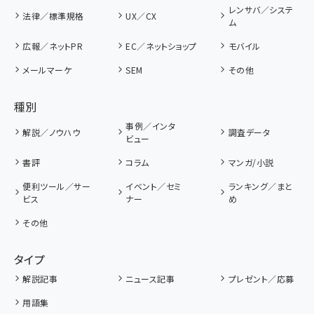
レンサバ／システ
法律／標準規格
UX／CX
ム
広報／ネットPR
EC／ネットショップ
モバイル
メールマーケ
SEM
その他
種別
事例／インタ
解説／ノウハウ
調査データ
ビュー
書評
コラム
マンガ/小説
便利ツール／サー
イベント／セミ
ランキング／まと
ビス
ナー
め
その他
タイプ
解説記事
ニュース記事
プレゼント／応募
用語集