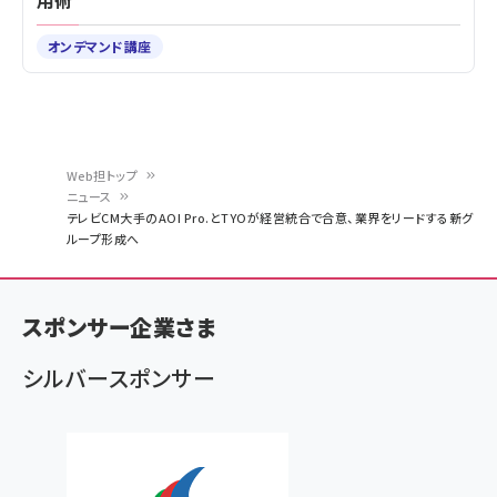
用術
オンデマンド講座
Web担トップ
ニュース
パ
テレビCM大手のAOI Pro.とTYOが経営統合で合意、業界をリードする新グ
ループ形成へ
ン
く
ず
スポンサー企業さま
シルバースポンサー