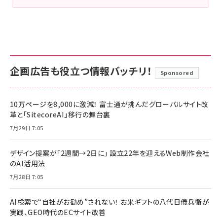
企画広告も役立つ情報バッチリ！
Sponsored
10万ページを8,000に激減！ 富士通が挑んだグローバルサイト改
革と「SitecoreAI」移行の舞台裏
7月29日 7:05
デザイン提案が「2週間→2日に」 設立22年を迎えるWeb制作会社
のAI活用法
7月28日 7:05
AI検索で“自社がお勧め”されない！ お米ギフトの八代目儀兵衛が
実践、GEO時代のECサイト改善