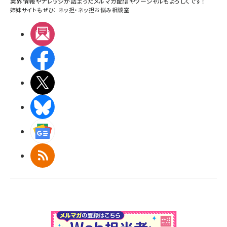
業界情報やナレッジが詰まったメルマガ配信やソーシャルもよろしくです！
姉妹サイトもぜひ：
ネッ担
・
ネッ担お悩み相談室
メルマガ
Facebook
X(エックス)
BlueSky
Googleニュース
RSS