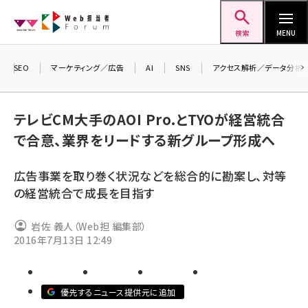
メ
Web担当者Forum
イ
検索
MENU
ン
コ
SEO
マーケティング／広告
AI
SNS
アクセス解析／データ分析
＼ 
ン
生成
テ
テレビCM大手のAOI Pro.とTYOが経営統合
るセ
ン
で合意、業界をリードする新グループ形成へ
20
ツ
seo (3528)
▼
に
広告事業を取り巻く状況などを総合的に勘案し、対等
ai (2811)
移
の経営統合で成長を目指す
動
youtube (2439)
岩佐 義人（Web担 編集部）
note (2315)
2016年7月13日 12:49
セミナー (2308)
z世代 (1623)
優先するニュース提供元に追加
meo (1277)