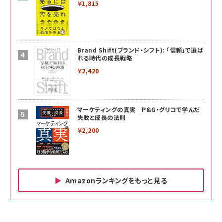
￥1,815
Brand Shift(ブランド・シフト): 「信頼」で選ば
れる時代の成長戦略
￥2,420
マーケティングの真実 P&G・グリコで学んだ
失敗と成長の法則
￥2,200
Amazonランキングをもっと見る
Amazon ビジネス・経済関連書籍 の売れ筋ランキン
Amazon 家電＆カメラ の売れ筋ランキング
Amazon パソコン・周辺機器 の売れ筋ランキング
グ
更新日時：2026/06/26 19:00
更新日時：2026/06/26 19:00
更新日時：2026/06/26 19:00