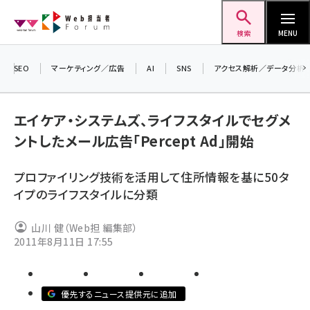
メ
Web担当者Forum
イ
検索
MENU
ン
コ
SEO
マーケティング／広告
AI
SNS
アクセス解析／データ分析
＼ 
ン
生成
テ
エイケア・システムズ、ライフスタイルでセグメ
るセ
ン
ントしたメール広告「Percept Ad」開始
202
ツ
seo (3532)
▼申
に
プロファイリング技術を活用して住所情報を基に50タ
ai (2814)
移
イプのライフスタイルに分類
動
youtube (2441)
山川 健（Web担 編集部）
note (2317)
2011年8月11日 17:55
セミナー (2310)
z世代 (1623)
優先するニュース提供元に追加
meo (1277)