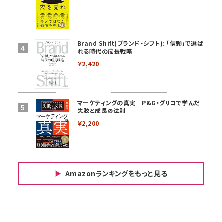
Brand Shift(ブランド・シフト): 「信頼」で選ば
れる時代の成長戦略
￥2,420
マーケティングの真実 P&G・グリコで学んだ
失敗と成長の法則
￥2,200
Amazonランキングをもっと見る
Amazon ビジネス・経済関連書籍 の売れ筋ランキン
Amazon 家電＆カメラ の売れ筋ランキング
Amazon パソコン・周辺機器 の売れ筋ランキング
グ
更新日時：2026/06/26 19:00
更新日時：2026/06/26 19:00
更新日時：2026/06/26 19:00