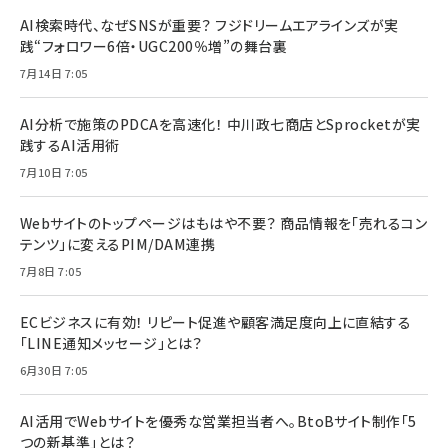
AI検索時代、なぜSNSが重要？ フジドリームエアラインズが実
践“フォロワー6倍・UGC200％増”の舞台裏
7月14日 7:05
AI分析で施策のPDCAを高速化！ 中川政七商店とSprocketが実
践するAI活用術
7月10日 7:05
Webサイトのトップページはもはや不要？ 商品情報を「売れるコン
テンツ」に変えるPIM/DAM連携
7月8日 7:05
ECビジネスに有効！ リピート促進や顧客満足度向上に直結する
「LINE通知メッセージ」とは？
6月30日 7:05
AI活用でWebサイトを優秀な営業担当者へ。BtoBサイト制作「5
つの新基準」とは？