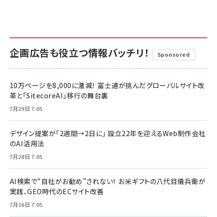
企画広告も役立つ情報バッチリ！
Sponsored
10万ページを8,000に激減！ 富士通が挑んだグローバルサイト改
革と「SitecoreAI」移行の舞台裏
7月29日 7:05
デザイン提案が「2週間→2日に」 設立22年を迎えるWeb制作会社
のAI活用法
7月28日 7:05
AI検索で“自社がお勧め”されない！ お米ギフトの八代目儀兵衛が
実践、GEO時代のECサイト改善
7月16日 7:05