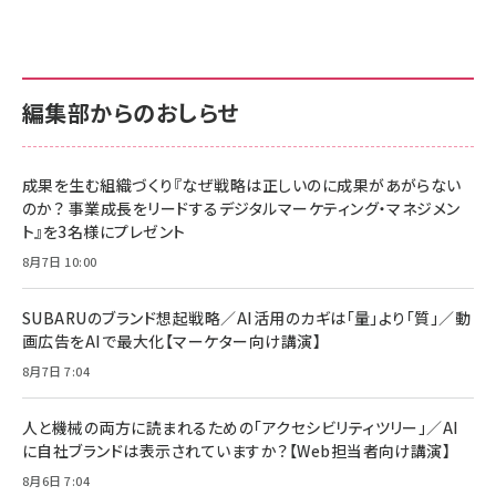
anan(アンアン)2026/07/01号 No.2501[魅
KIOXIA(キオクシア) 旧東芝メモリ microSD
KIOXIA(キオクシア) 旧東芝メモリ microSD
せるカラダ2026／宮舘涼太]
128GB UHS-I Class10 (最大読出速度
128GB UHS-I Class10 (最大読出速度
100MB/s) Nintendo Switch動作確認済 国
100MB/s) Nintendo Switch動作確認済 国
￥880
内サポート正規品 メーカー保証5年
内サポート正規品 メーカー保証5年
￥2,680
￥2,680
KLMEA128G
KLMEA128G
編集部からのおしらせ
anan(アンアン)2026/06/24号 No.2500増
刊 スペシャルエディション[王道エンタメの矜
NIMASO ガラスフィルム iPhone 17 用 保護
Amazon eギフトカード - Amazonロゴ - ク
持／BTS]
フィルム 強化ガラス 耐衝撃 高透過率 指紋防
ラシック
止 貼りやすい ガイド枠付き いPhone17 (6.3
成果を生む組織づくり『なぜ戦略は正しいのに成果があがらない
￥1,100
￥5,000
インチ) 対応 2枚セット DSP25F1698
のか？ 事業成長をリードするデジタルマーケティング・マネジメン
￥1,599
ト』を3名様にプレゼント
anan(アンアン)2026/07/08号
Anker PowerLine III Flow USB-C & USB-
No.2502[2026年後半、あなたの恋と運命／山
【New】Amazon Fire TV Stick HD | 手軽に
C ケーブル Anker絡まないケーブル 240W 結
8月7日 10:00
田涼介]
ストリーミングをはじめよう | ストリーミングメ
束バンド付き USB PD対応 シリコン素材採用
ディアプレイヤー
iPhone 17 / 16 / 15 / Galaxy iPad Pro
￥880
￥1,890
MacBook Pro/Air 各種対応 (1.8m ミッドナ
SUBARUのブランド想起戦略／AI活用のカギは「量」より「質」／動
￥6,980
イトブラック)
画広告をAIで最大化【マーケター向け講演】
ママ投資家が育休中に１億貯めた株式投資
アサヒ飲料 モンスター エナジー 355ml×24
8月7日 7:04
Anker Soundcore P31i (Bluetooth 6.1)
本
￥1,870
【完全ワイヤレスイヤホン/アクティブノイズキャ
￥4,192
ンセリング/マルチポイント接続 / 最大50時間
人と機械の両方に読まれるための「アクセシビリティツリー」／AI
再生 / PSE技術基準適合】ブラック
￥5,990
組織の成果を最大化する ルールのデザイン
に自社ブランドは表示されていますか？【Web担当者向け講演】
サッポロ 生ビール 黒ラベル 350ml 缶 24本
ビール ケース買い【6/30応募〆切! 黒ラベルビ
￥1,980
8月6日 7:04
Anker PowerLine III Flow USB-C & USB-
ヤセラーキャンペーン】