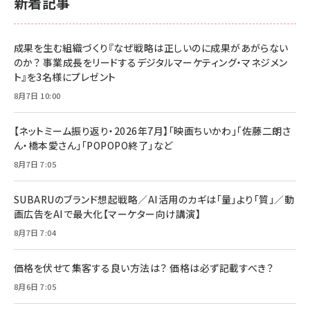
新着記事
成果を生む組織づくり『なぜ戦略は正しいのに成果があがらない
のか？ 事業成長をリードするデジタルマーケティング・マネジメン
ト』を3名様にプレゼント
8月7日 10:00
【ネットミーム振り返り・2026年7月】「映画ちいかわ」「佐藤二朗さ
ん・橋本愛さん」「POPOPO終了」など
8月7日 7:05
SUBARUのブランド想起戦略／AI活用のカギは「量」より「質」／動
画広告をAIで最大化【マーケター向け講演】
8月7日 7:04
価格を伏せて集客する良い方法は？ 価格は必ず記載すべき？
8月6日 7:05