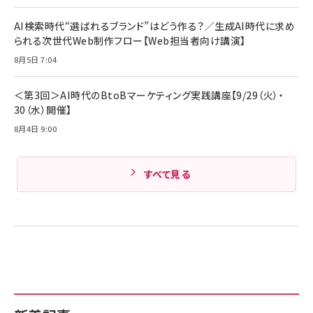
C ケーブル Anker絡まないケーブル 240W 結
￥4,857
束バンド付き USB PD対応 シリコン素材採用
AI検索時代“選ばれるブランド”はどう作る？／生成AI時代に求め
iPhone 17 / 16 / 15 / Galaxy iPad Pro
￥1,890
られる次世代Web制作フロー【Web担当者向け講演】
Amazonランキングをもっと見る
MacBook Pro/Air 各種対応 (1.8m ミッドナ
イトブラック)
8月5日 7:04
Amazonランキングをもっと見る
Amazonランキングをもっと見る
＜第3回＞AI時代のBtoBマーケティング実践講座【9/29（火）・
30（水）開催】
8月4日 9:00
すべて見る