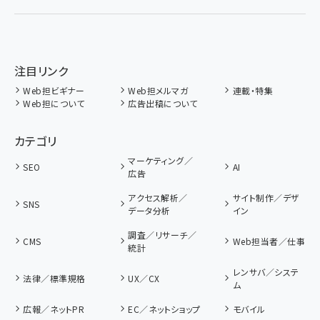
注目リンク
Web担ビギナー
Web担メルマガ
連載・特集
Web担について
広告出稿について
カテゴリ
マーケティング／
SEO
AI
広告
アクセス解析／
サイト制作／デザ
SNS
データ分析
イン
調査／リサーチ／
CMS
Web担当者／仕事
統計
レンサバ／システ
法律／標準規格
UX／CX
ム
広報／ネットPR
EC／ネットショップ
モバイル