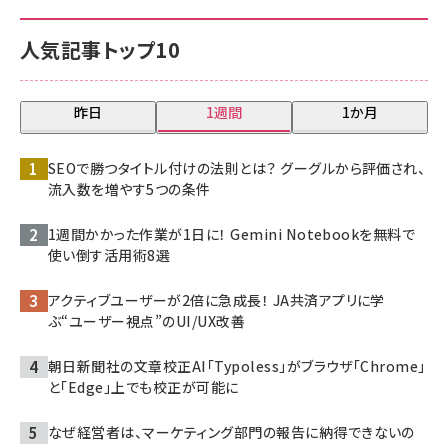
人気記事トップ10
昨日
1週間
1か月
SEOで勝つタイトル付けの法則とは？ グーグルから評価され、
流入数を増やす5つの条件
1週間かかった作業が1日に！ Gemini Notebookを無料で
使い倒す活用術8選
アクティブユーザーが2倍に急成長！ JA共済アプリに学
ぶ“ユーザー視点”のUI/UX改善
朝日新聞社の文章校正AI「Typoless」がブラウザ「Chrome」
と「Edge」上でも校正が可能に
なぜ経営者は、マーケティング部門の報告に納得できないの