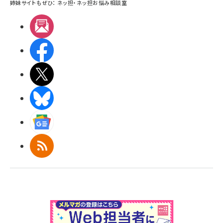
姉妹サイトもぜひ：
ネッ担
・
ネッ担お悩み相談室
メルマガ
Facebook
X(エックス)
BlueSky
Googleニュース
RSS