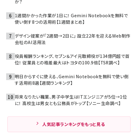
か？
1週間かかった作業が1日に！ Gemini Notebookを無料で
使い倒す8つの活用術【1週間まとめ】
デザイン提案が「2週間→2日に」 設立22年を迎えるWeb制作
会社のAI活用法
役員報酬ランキング、セブン＆アイ元取締役が134億円超で首
位！ 従業員との格差最大はトヨタの100.9倍【TSR調べ】
明日からすぐに使える、Gemini Notebookを無料で使い倒
す活用術8選【週間ランキング】
将来なりたい職業、男子中学生はITエンジニアが5位→1位
に！ 高校生は男女とも公務員がトップ【ソニー生命調べ】
人気記事ランキングをもっと見る