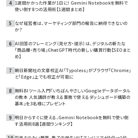
1週間かかった作業が1日に！ Gemini Notebookを無料で
使い倒す8つの活用術【1週間まとめ】
なぜ経営者は、マーケティング部門の報告に納得できないの
か？
AI回答のフレーミング（見せ方・提示）は、デジタルの新たな
「商品棚・売り場」――ChatGPT時代の新しい購買行動【SEOまと
め】
朝日新聞社の文章校正AI「Typoless」がブラウザ「Chrome」
と「Edge」上でも校正が可能に
無料BIツール入門『いちばんやさしいGoogleデータポータル
の教本 人気講師が教える業務で使えるダッシュボード構築の
基本』を3名様にプレゼント
明日からすぐに使える、Gemini Notebookを無料で使い倒
す活用術8選【週間ランキング】
将来なりたい職業、男子中学生はITエンジニアが5位→1位