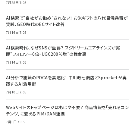
7月28日 7:05
AI検索で“自社がお勧め”されない！ お米ギフトの八代目儀兵衛が
実践、GEO時代のECサイト改善
7月16日 7:05
AI検索時代、なぜSNSが重要？ フジドリームエアラインズが実
践“フォロワー6倍・UGC200％増”の舞台裏
7月14日 7:05
AI分析で施策のPDCAを高速化！ 中川政七商店とSprocketが実
践するAI活用術
7月10日 7:05
Webサイトのトップページはもはや不要？ 商品情報を「売れるコン
テンツ」に変えるPIM/DAM連携
7月8日 7:05