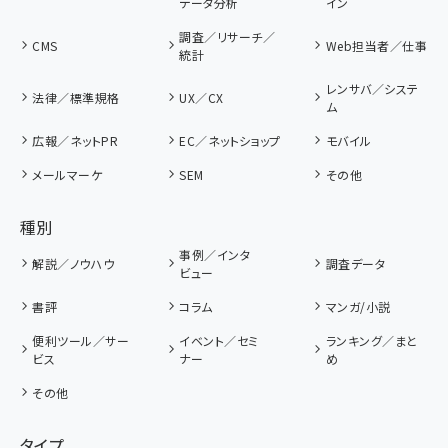
データ分析
イン
調査／リサーチ／
CMS
Web担当者／仕事
統計
レンサバ／システ
法律／標準規格
UX／CX
ム
広報／ネットPR
EC／ネットショップ
モバイル
メールマーケ
SEM
その他
種別
事例／インタ
解説／ノウハウ
調査データ
ビュー
書評
コラム
マンガ/小説
便利ツール／サー
イベント／セミ
ランキング／まと
ビス
ナー
め
その他
タイプ