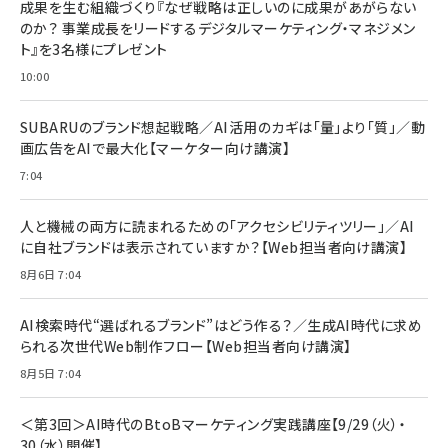
すい ガイド枠付き いPhone17 (6.3インチ) 対応
成果を生む組織づくり『なぜ戦略は正しいのに成果があがらない
￥1,100
￥5,000
2枚セット DSP25F1698
のか？ 事業成長をリードするデジタルマーケティング・マネジメン
￥1,599
ト』を3名様にプレゼント
anan(アンアン)2026/07/08号 No.2502[2026
Anker PowerLine III Flow USB-C & USB-C
年後半、あなたの恋と運命／山田涼介]
【New】Amazon Fire TV Stick HD | 手軽にスト
ケーブル Anker絡まないケーブル 240W 結束バン
10:00
リーミングをはじめよう | ストリーミングメディアプ
ド付き USB PD対応 シリコン素材採用 iPhone
￥880
レイヤー
17 / 16 / 15 / Galaxy iPad Pro MacBook
￥1,890
Pro/Air 各種対応 (1.8m ミッドナイトブラック)
SUBARUのブランド想起戦略／AI活用のカギは「量」より「質」／動
￥6,980
画広告をAIで最大化【マーケター向け講演】
ママ投資家が育休中に１億貯めた株式投資
アサヒ飲料 モンスター エナジー 355ml×24本
￥1,870
7:04
Anker Soundcore P31i (Bluetooth 6.1) 【完
￥4,192
全ワイヤレスイヤホン/アクティブノイズキャンセリ
ング/マルチポイント接続 / 最大50時間再生 / PSE
人と機械の両方に読まれるための「アクセシビリティツリー」／AI
組織の成果を最大化する ルールのデザイン
技術基準適合】ブラック
￥5,990
サッポロ 生ビール 黒ラベル 350ml 缶 24本 ビー
に自社ブランドは表示されていますか？【Web担当者向け講演】
￥1,980
ル ケース買い【6/30応募〆切! 黒ラベルビヤセラー
8月6日 7:04
キャンペーン】
Anker PowerLine III Flow USB-C & USB-C
ケーブル Anker絡まないケーブル 240W 結束バン
￥4,857
ド付き USB PD対応 シリコン素材採用 iPhone
AI検索時代“選ばれるブランド”はどう作る？／生成AI時代に求め
Amazonランキングをもっと見る
17 / 16 / 15 / Galaxy iPad Pro MacBook
￥1,890
られる次世代Web制作フロー【Web担当者向け講演】
Pro/Air 各種対応 (1.8m ミッドナイトブラック)
Amazonランキングをもっと見る
8月5日 7:04
Amazonランキングをもっと見る
＜第3回＞AI時代のBtoBマーケティング実践講座【9/29（火）・
30（水）開催】