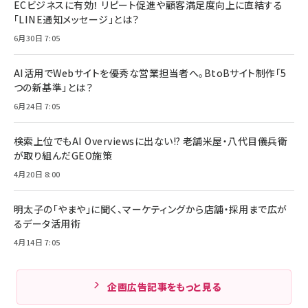
ECビジネスに有効！ リピート促進や顧客満足度向上に直結する
「LINE通知メッセージ」とは？
6月30日 7:05
AI活用でWebサイトを優秀な営業担当者へ。BtoBサイト制作「5
つの新基準」とは？
6月24日 7:05
検索上位でもAI Overviewsに出ない!? 老舗米屋・八代目儀兵衛
が取り組んだGEO施策
4月20日 8:00
明太子の「やまや」に聞く、マーケティングから店舗・採用まで広が
るデータ活用術
4月14日 7:05
企画広告記事をもっと見る