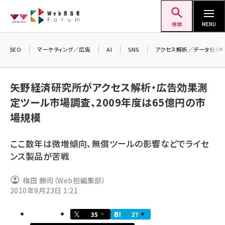
メ
Web担当者Forum
イ
検索
MENU
ン
コ
SEO
マーケティング／広告
AI
SNS
アクセス解析／データ分析
＼ 
ン
7月
テ
矢野経済研究所がアクセス解析・広告効果測
差し
ン
定ツール市場調査、2009年度は65億円の市
▼ア
ツ
seo (3523)
場規模
に
ai (2804)
移
ここ数年は微増傾向、無償ツールの影響などでライセ
動
youtube (2429)
ンス製品が苦戦
note (2312)
梅田 勝司（Web担編集部）
セミナー (2303)
2010年9月23日 1:21
z世代 (1622)
35
27
meo (1275)