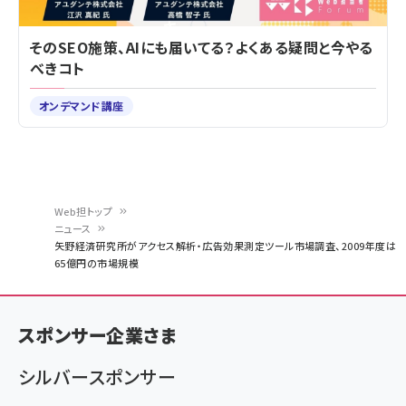
そのSEO施策、AIにも届いてる？よくある疑問と今やる
べきコト
オンデマンド講座
Web担トップ
ニュース
パ
矢野経済研究所がアクセス解析・広告効果測定ツール市場調査、2009年度は
65億円の市場規模
ン
く
ず
スポンサー企業さま
シルバースポンサー