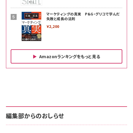
マーケティングの真実 P&G・グリコで学んだ
失敗と成長の法則
￥2,200
Amazonランキングをもっと見る
Amazon ビジネス・経済関連書籍 の売れ筋ランキン
Amazon 家電＆カメラ の売れ筋ランキング
Amazon パソコン・周辺機器 の売れ筋ランキング
グ
更新日時：2026/06/26 19:00
更新日時：2026/06/26 19:00
更新日時：2026/06/26 19:00
anan(アンアン)2026/07/01号 No.2501[魅
KIOXIA(キオクシア) 旧東芝メモリ microSD
KIOXIA(キオクシア) 旧東芝メモリ microSD
せるカラダ2026／宮舘涼太]
128GB UHS-I Class10 (最大読出速度
128GB UHS-I Class10 (最大読出速度
100MB/s) Nintendo Switch動作確認済 国
100MB/s) Nintendo Switch動作確認済 国
￥880
内サポート正規品 メーカー保証5年
内サポート正規品 メーカー保証5年
￥2,680
￥2,680
KLMEA128G
KLMEA128G
編集部からのおしらせ
anan(アンアン)2026/06/24号 No.2500増刊
スペシャルエディション[王道エンタメの矜持／
NIMASO ガラスフィルム iPhone 17 用 保護フィ
Amazon eギフトカード - Amazonロゴ - クラ
BTS]
ルム 強化ガラス 耐衝撃 高透過率 指紋防止 貼りや
シック