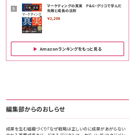
マーケティングの真実 P&G・グリコで学んだ
失敗と成長の法則
￥2,200
Amazonランキングをもっと見る
Amazon ビジネス・経済関連書籍 の売れ筋ランキン
Amazon 家電＆カメラ の売れ筋ランキング
Amazon パソコン・周辺機器 の売れ筋ランキング
グ
更新日時：2026/06/26 19:00
更新日時：2026/06/26 19:00
更新日時：2026/06/26 19:00
anan(アンアン)2026/07/01号 No.2501[魅
KIOXIA(キオクシア) 旧東芝メモリ microSD
KIOXIA(キオクシア) 旧東芝メモリ microSD
せるカラダ2026／宮舘涼太]
128GB UHS-I Class10 (最大読出速度
128GB UHS-I Class10 (最大読出速度
100MB/s) Nintendo Switch動作確認済 国
100MB/s) Nintendo Switch動作確認済 国
￥880
内サポート正規品 メーカー保証5年
内サポート正規品 メーカー保証5年
￥2,680
￥2,680
KLMEA128G
KLMEA128G
編集部からのおしらせ
anan(アンアン)2026/06/24号 No.2500増刊
スペシャルエディション[王道エンタメの矜持／
NIMASO ガラスフィルム iPhone 17 用 保護フィ
Amazon eギフトカード - Amazonロゴ - クラ
BTS]
ルム 強化ガラス 耐衝撃 高透過率 指紋防止 貼りや
シック
すい ガイド枠付き いPhone17 (6.3インチ) 対応
成果を生む組織づくり『なぜ戦略は正しいのに成果があがらない
￥1,100
￥5,000
2枚セット DSP25F1698
のか？ 事業成長をリードするデジタルマーケティング・マネジメン