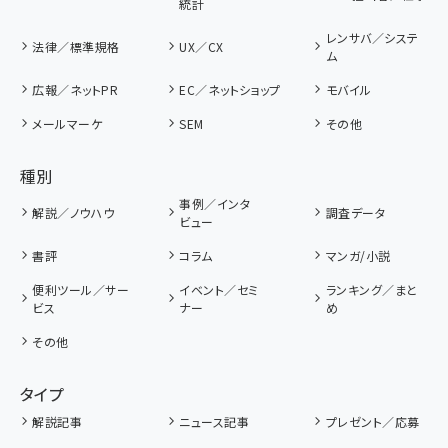
統計
レンサバ／システ
法律／標準規格
UX／CX
ム
広報／ネットPR
EC／ネットショップ
モバイル
メールマーケ
SEM
その他
種別
事例／インタ
解説／ノウハウ
調査データ
ビュー
書評
コラム
マンガ/小説
便利ツール／サー
イベント／セミ
ランキング／まと
ビス
ナー
め
その他
タイプ
解説記事
ニュース記事
プレゼント／応募