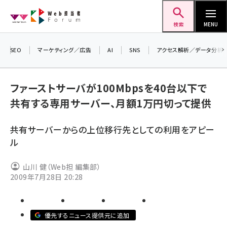
メ
Web担当者Forum
イ
検索
MENU
ン
コ
SEO
マーケティング／広告
AI
SNS
アクセス解析／データ分析
ン
＼
テ
生
ファーストサーバが100Mbpsを40台以下で
ン
る
共有する専用サーバー、月額1万円切って提供
ツ
2
seo (3524)
に
共有サーバーからの上位移行先としての利用をアピー
ai (2804)
移
ル
動
youtube (2431)
山川 健（Web担 編集部）
note (2312)
2009年7月28日 20:28
セミナー (2306)
z世代 (1622)
優先するニュース提供元に追加
meo (1275)