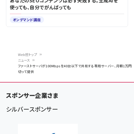
あなたのSEOコンテンツは必ず失敗する。生成AIを
使っても、自分でがんばっても
オンデマンド講座
Web担トップ
ニュース
パ
ファーストサーバが100Mbpsを40台以下で共有する専用サーバー、月額1万円
切って提供
ン
く
ず
スポンサー企業さま
シルバースポンサー