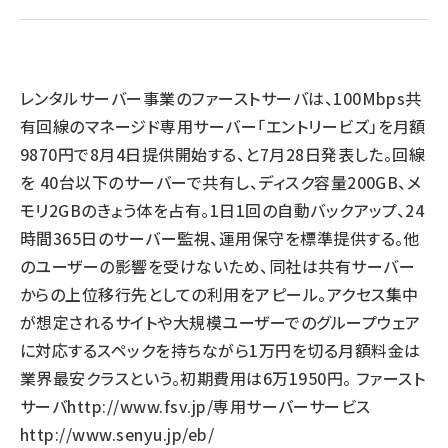
llmo (1163)
レンタルサーバー事業のファーストサーバは、100Mbps共
有回線のマネージド専用サーバー「エントリービズ」を月額
9870円で8月4日提供開始する、と7月28日発表した。回線
を 40台以下のサーバーで共有し、ディスク容量200GB、メ
モリ2GBのきょう体を占有。1日1回の自動バックアップ、24
時間365日のサーバー監視、運用保守を標準提供する。他
のユーザーの影響を受けないため、同社は共有サーバー
からの上位移行先としての利用をアピール。アクセス集中
が想定されるサイトや大規模ユーザーでのグループウェア
に対応するスペックを持ちながら1万円を切る月額料金は
業界最安クラスという。初期費用は6万1950円。 ファースト
サーバ
http://www.fsv.jp/
専用サーバーサービス
http://www.senyu.jp/eb/