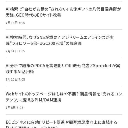
AI検索で“自社がお勧め”されない！ お米ギフトの八代目儀兵衛が
実践、GEO時代のECサイト改善
7月16日 7:05
AI検索時代、なぜSNSが重要？ フジドリームエアラインズが実
践“フォロワー6倍・UGC200％増”の舞台裏
7月14日 7:05
AI分析で施策のPDCAを高速化！ 中川政七商店とSprocketが実
践するAI活用術
7月10日 7:05
Webサイトのトップページはもはや不要？ 商品情報を「売れるコン
テンツ」に変えるPIM/DAM連携
7月8日 7:05
ECビジネスに有効！ リピート促進や顧客満足度向上に直結する
「LINE通知メッセージ」とは？