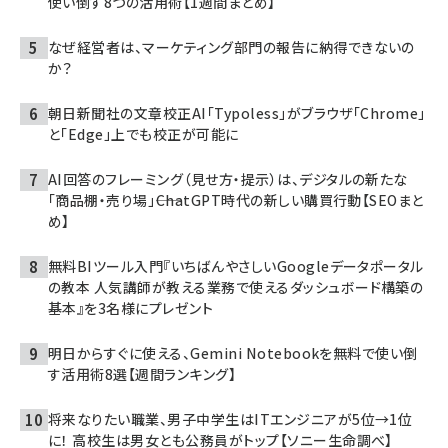
使い倒す8つの活用術【1週間まとめ】
なぜ経営者は、マーケティング部門の報告に納得できないの
か？
朝日新聞社の文章校正AI「Typoless」がブラウザ「Chrome」
と「Edge」上でも校正が可能に
AI回答のフレーミング（見せ方・提示）は、デジタルの新たな
「商品棚・売り場」――ChatGPT時代の新しい購買行動【SEOまと
め】
無料BIツール入門『いちばんやさしいGoogleデータポータル
の教本 人気講師が教える業務で使えるダッシュボード構築の
基本』を3名様にプレゼント
明日からすぐに使える、Gemini Notebookを無料で使い倒
す活用術8選【週間ランキング】
将来なりたい職業、男子中学生はITエンジニアが5位→1位
に！ 高校生は男女とも公務員がトップ【ソニー生命調べ】