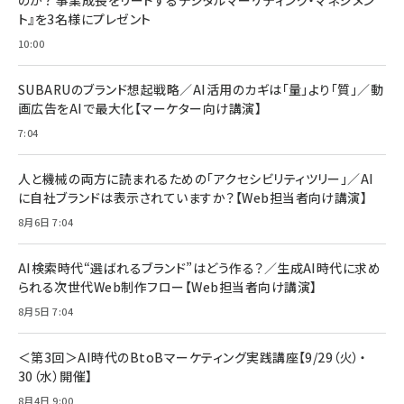
￥1,599
ト』を3名様にプレゼント
anan(アンアン)2026/07/08号 No.2502[2026
Anker PowerLine III Flow USB-C & USB-C
年後半、あなたの恋と運命／山田涼介]
【New】Amazon Fire TV Stick HD | 手軽にスト
ケーブル Anker絡まないケーブル 240W 結束バン
10:00
リーミングをはじめよう | ストリーミングメディアプ
ド付き USB PD対応 シリコン素材採用 iPhone
￥880
レイヤー
17 / 16 / 15 / Galaxy iPad Pro MacBook
￥1,890
Pro/Air 各種対応 (1.8m ミッドナイトブラック)
SUBARUのブランド想起戦略／AI活用のカギは「量」より「質」／動
￥6,980
画広告をAIで最大化【マーケター向け講演】
ママ投資家が育休中に１億貯めた株式投資
アサヒ飲料 モンスター エナジー 355ml×24本
￥1,870
7:04
Anker Soundcore P31i (Bluetooth 6.1) 【完
￥4,192
全ワイヤレスイヤホン/アクティブノイズキャンセリ
ング/マルチポイント接続 / 最大50時間再生 / PSE
人と機械の両方に読まれるための「アクセシビリティツリー」／AI
組織の成果を最大化する ルールのデザイン
技術基準適合】ブラック
￥5,990
サッポロ 生ビール 黒ラベル 350ml 缶 24本 ビー
に自社ブランドは表示されていますか？【Web担当者向け講演】
￥1,980
ル ケース買い【6/30応募〆切! 黒ラベルビヤセラー
8月6日 7:04
キャンペーン】
Anker PowerLine III Flow USB-C & USB-C
ケーブル Anker絡まないケーブル 240W 結束バン
￥4,857
ド付き USB PD対応 シリコン素材採用 iPhone
AI検索時代“選ばれるブランド”はどう作る？／生成AI時代に求め
Amazonランキングをもっと見る
17 / 16 / 15 / Galaxy iPad Pro MacBook
￥1,890
られる次世代Web制作フロー【Web担当者向け講演】
Pro/Air 各種対応 (1.8m ミッドナイトブラック)
Amazonランキングをもっと見る
8月5日 7:04
Amazonランキングをもっと見る
＜第3回＞AI時代のBtoBマーケティング実践講座【9/29（火）・
30（水）開催】
8月4日 9:00