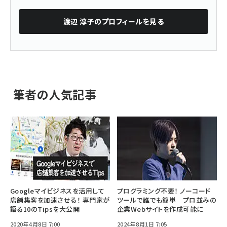
渡辺 淳子
のプロフィールを見る
筆者の人気記事
Googleマイビジネスを活用して
プログラミング不要！ ノーコード
店舗集客を加速させる！ 専門家が
ツールで誰でも簡単 プロ並みの
語る10のTipsを大公開
企業Webサイトを作成可能に
2020年4月8日 7:00
2024年8月1日 7:05