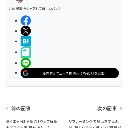
この記事をシェアしてほしいパン！
シェアする
ポストする
>ブクマする
noteで書く
LINEで送る
優先するニュース提供元にWeb担を追加
前の記事
次の記事
ダイエットは分析力！ウェブ解析
リフレーミングで視点を変えれ
士マスター流 痩せ技とは？
ば、新しいマーケティング価値が