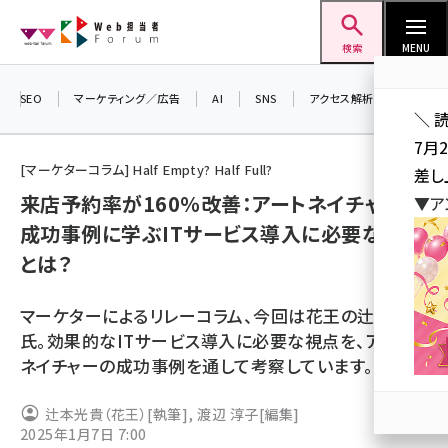
メ
Web担当者Forum
イ
検索
MENU
ン
コ
SEO
マーケティング／広告
AI
SNS
アクセス解析／データ分析
＼ 
ン
7月
テ
[マーケターコラム] Half Empty? Half Full?
差し
ン
来店予約率が160％改善：アートネイチャーの
▼ア
ツ
seo (3523)
成功事例に学ぶITサービス導入に必要な視点
に
とは？
ai (2804)
移
動
youtube (2429)
マーケターによるリレーコラム、今回は花王の辻本光貴
note (2312)
氏。効果的なITサービス導入に必要な視点を、アート
ネイチャーの成功事例を通して考察しています。
セミナー (2303)
z世代 (1622)
辻本光貴（花王）
[執筆]
,
渡辺 淳子
[編集]
2025年1月7日 7:00
meo (1275)