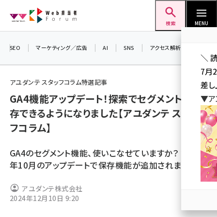
メ
Web担当者Forum
イ
検索
MENU
ン
コ
SEO
マーケティング／広告
AI
SNS
アクセス解析／データ分析
＼ 
ン
7月
テ
アユダンテ スタッフコラム特選記事
差し
ン
GA4機能アップデート！探索でセグメントが保
▼ア
ツ
seo (3516)
存できるようになりました【アユダンテ スタッ
に
フコラム】
ai (2799)
移
動
youtube (2420)
GA4のセグメント機能、使いこなせていますか？ 2024
note (2308)
年10月のアップデートで保存機能が追加されました。
セミナー (2296)
アユダンテ株式会社
2024年12月10日 9:20
z世代 (1617)
meo (1274)