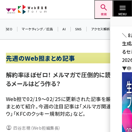
メ
Web担当者Forum
イ
検索
MENU
ン
コ
SEO
マーケティング／広告
AI
SNS
アクセス解析／データ分析
＼ 
ン
生成
テ
るセ
ン
先週のWeb担まとめ記事
202
ツ
seo (3528)
▼申
に
解約率ほぼゼロ！ メルマガで圧倒的に読まれ
ai (2811)
移
るメールはどう作る？
動
youtube (2439)
Web担で02/19～02/25に更新された記事を厳選して
note (2315)
まとめて紹介。今週の注目記事は「メルマガ関連ノウハ
セミナー (2308)
ウ」「KFCのクッキー規制対応」など。
z世代 (1623)
四谷志穂（Web担編集長）
meo (1277)