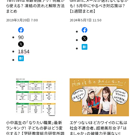
Twitterは年齢制限アリ！ 何歳か
Gmailにメールが送れなくなるか
ら使える？ 凍結の流れと解除方法
も！ 5月中にやるべき対応策は？
まとめ
【1週間まとめ】
2019年3月20日 7:00
2024年5月7日 11:50
90
1854
小中高生の「なりたい職業」最新
エゲつないほどカワイイのに私は
ランキング！ 子どもの夢はどう変
社会不適合者。超絶美形女子「は
化する？ 【学研教育総合研究所調
ましゃか」の破壊力半端ない！