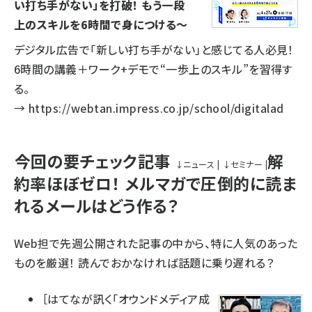
い打ち手がない」を打破！ もう一段
上のスキルを6時間で身につける～
デジタル広告で「新しい打ち手がない」と感じてる人必見！
6時間の講義＋ワーク+デモで“一歩上のスキル”を習得す
る。
→
https://webtan.impress.co.jp/school/digitalad
今回の要チェック記事
解
↓
ニュース
|
↓
セミナー
|
約率ほぼゼロ！ メルマガで圧倒的に読ま
れるメールはどう作る？
Web担で先週公開された記事の中から、特に人気のあった
ものを厳選！ 読んでおかなければ話題に乗り遅れる？
［
はてなが訊く「オウンドメディア成