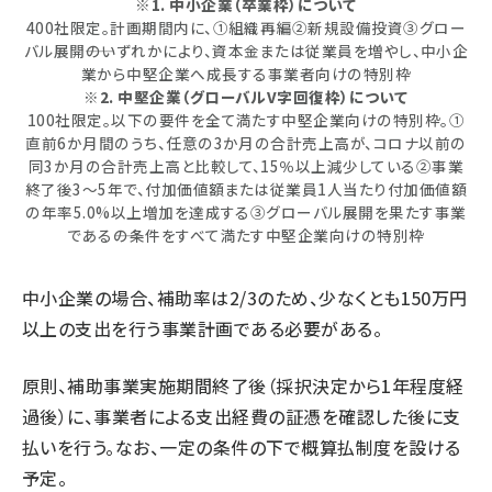
※1. 中小企業（卒業枠）について
400社限定。計画期間内に、①組織再編②新規設備投資③グロー
バル展開――のいずれかにより、資本金または従業員を増やし、中小企
業から中堅企業へ成長する事業者向けの特別枠
※2. 中堅企業（グローバルV字回復枠）について
100社限定。以下の要件を全て満たす中堅企業向けの特別枠。①
直前6か月間のうち、任意の3か月の合計売上高が、コロナ以前の
同3か月の合計売上高と比較して、15％以上減少している②事業
終了後3～5年で、付加価値額または従業員1人当たり付加価値額
の年率5.0%以上増加を達成する③グローバル展開を果たす事業
である――の条件をすべて満たす中堅企業向けの特別枠
中小企業の場合、補助率は2/3のため、少なくとも150万円
以上の支出を行う事業計画である必要がある。
原則、補助事業実施期間終了後（採択決定から1年程度経
過後）に、事業者による支出経費の証憑を確認した後に支
払いを行う。なお、一定の条件の下で概算払制度を設ける
予定。