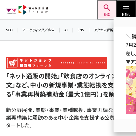
メ
Web担当者Forum
イ
検索
MENU
ン
コ
SEO
マーケティング／広告
AI
SNS
アクセス解析／データ分析
＼ 
ン
7月
テ
差し
ン
▼ア
ツ
seo (3516)
に
「ネット通販の開始」「飲食店のオンライン注
ai (2799)
移
文」など、中小の新規事業・業態転換を支援す
動
youtube (2420)
る「事業再構築補助金（最大1億円）」を解説
note (2308)
新分野展開、業態・事業・業種転換、事業再編など、事
セミナー (2296)
業再構築に意欲のある中小企業を支援する公募がス
タートした。
z世代 (1617)
meo (1274)