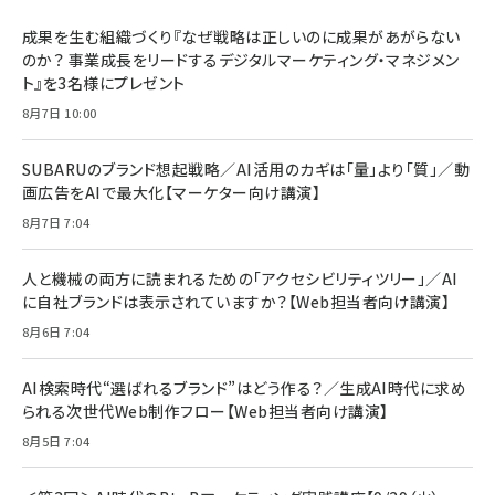
BTS]
ルム 強化ガラス 耐衝撃 高透過率 指紋防止 貼りや
シック
すい ガイド枠付き いPhone17 (6.3インチ) 対応
成果を生む組織づくり『なぜ戦略は正しいのに成果があがらない
￥1,100
￥5,000
2枚セット DSP25F1698
のか？ 事業成長をリードするデジタルマーケティング・マネジメン
￥1,599
ト』を3名様にプレゼント
anan(アンアン)2026/07/08号 No.2502[2026
Anker PowerLine III Flow USB-C & USB-C
年後半、あなたの恋と運命／山田涼介]
【New】Amazon Fire TV Stick HD | 手軽にスト
ケーブル Anker絡まないケーブル 240W 結束バン
8月7日 10:00
リーミングをはじめよう | ストリーミングメディアプ
ド付き USB PD対応 シリコン素材採用 iPhone
￥880
レイヤー
17 / 16 / 15 / Galaxy iPad Pro MacBook
￥1,890
Pro/Air 各種対応 (1.8m ミッドナイトブラック)
SUBARUのブランド想起戦略／AI活用のカギは「量」より「質」／動
￥6,980
画広告をAIで最大化【マーケター向け講演】
ママ投資家が育休中に１億貯めた株式投資
アサヒ飲料 モンスター エナジー 355ml×24本
￥1,870
8月7日 7:04
Anker Soundcore P31i (Bluetooth 6.1) 【完
￥4,192
全ワイヤレスイヤホン/アクティブノイズキャンセリ
ング/マルチポイント接続 / 最大50時間再生 / PSE
人と機械の両方に読まれるための「アクセシビリティツリー」／AI
組織の成果を最大化する ルールのデザイン
技術基準適合】ブラック
￥5,990
サッポロ 生ビール 黒ラベル 350ml 缶 24本 ビー
に自社ブランドは表示されていますか？【Web担当者向け講演】
￥1,980
ル ケース買い【6/30応募〆切! 黒ラベルビヤセラー
8月6日 7:04
キャンペーン】
Anker PowerLine III Flow USB-C & USB-C
ケーブル Anker絡まないケーブル 240W 結束バン
￥4,857
ド付き USB PD対応 シリコン素材採用 iPhone
AI検索時代“選ばれるブランド”はどう作る？／生成AI時代に求め
Amazonランキングをもっと見る
17 / 16 / 15 / Galaxy iPad Pro MacBook
￥1,890
られる次世代Web制作フロー【Web担当者向け講演】
Pro/Air 各種対応 (1.8m ミッドナイトブラック)
Amazonランキングをもっと見る
8月5日 7:04
Amazonランキングをもっと見る