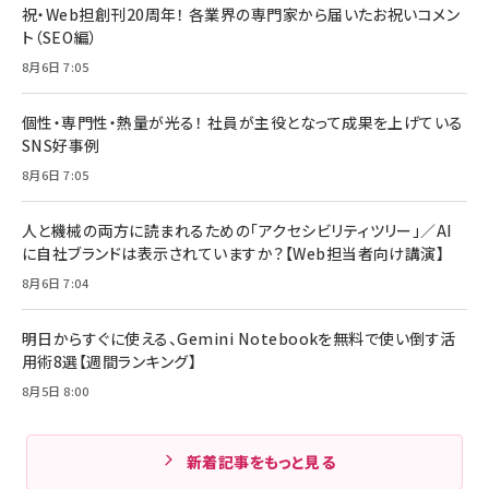
祝・Web担創刊20周年！ 各業界の専門家から届いたお祝いコメン
ト（SEO編）
8月6日 7:05
個性・専門性・熱量が光る！ 社員が主役となって成果を上げている
SNS好事例
8月6日 7:05
人と機械の両方に読まれるための「アクセシビリティツリー」／AI
に自社ブランドは表示されていますか？【Web担当者向け講演】
8月6日 7:04
明日からすぐに使える、Gemini Notebookを無料で使い倒す活
用術8選【週間ランキング】
8月5日 8:00
新着記事をもっと見る