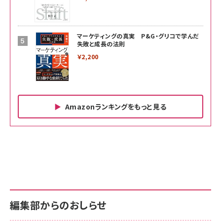
マーケティングの真実 P&G・グリコで学んだ
失敗と成長の法則
￥2,200
Amazonランキングをもっと見る
Amazon ビジネス・経済関連書籍 の売れ筋ランキン
Amazon 家電＆カメラ の売れ筋ランキング
Amazon パソコン・周辺機器 の売れ筋ランキング
グ
更新日時：2026/06/26 19:00
更新日時：2026/06/26 19:00
更新日時：2026/06/26 19:00
anan(アンアン)2026/07/01号 No.2501[魅せる
KIOXIA(キオクシア) 旧東芝メモリ microSD
KIOXIA(キオクシア) 旧東芝メモリ microSD
カラダ2026／宮舘涼太]
128GB UHS-I Class10 (最大読出速度
128GB UHS-I Class10 (最大読出速度
100MB/s) Nintendo Switch動作確認済 国内
100MB/s) Nintendo Switch動作確認済 国内
￥880
サポート正規品 メーカー保証5年 KLMEA128G
サポート正規品 メーカー保証5年 KLMEA128G
￥2,680
￥2,680
編集部からのおしらせ
anan(アンアン)2026/06/24号 No.2500増刊
スペシャルエディション[王道エンタメの矜持／
NIMASO ガラスフィルム iPhone 17 用 保護フィ
Amazon eギフトカード - Amazonロゴ - クラ