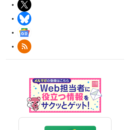
X(エックス)
BlueSky
Googleニュース
RSS