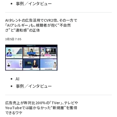
事例／インタビュー
AIタレントの広告活用でCVR2倍、その一方で
「AIアレルギー」も。視聴者が抱く“不自然
さ”と“違和感”の正体
3月5日 7:05
AI
事例／インタビュー
広告売上が昨対比200％の「TVer」、テレビや
YouTubeでは届かなかった“新規層”を獲得
できるワケ