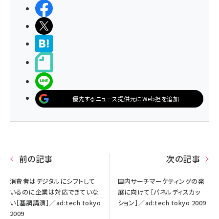
シェアする
ポストする
>ブクマする
noteで書く
LINEで送る
優先するニュース提供元にWeb担を追加
前の記事
次の記事
消費者はデジタルにシフトして
国内サーチマーケティングの発
いるのに企業は対応できていな
展に向けて［パネルディスカッ
い［基調講演］／ad:tech tokyo
ション］／ad:tech tokyo 2009
2009