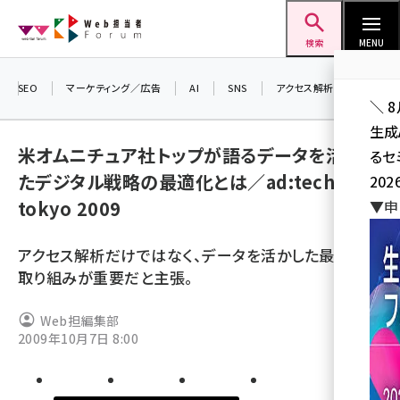
メ
Web担当者Forum
イ
検索
MENU
ン
コ
SEO
マーケティング／広告
AI
SNS
アクセス解析／データ分析
＼ 
ン
生成
テ
米オムニチュア社トップが語るデータを活用し
るセ
ン
たデジタル戦略の最適化とは／ad:tech
202
ツ
seo (3526)
tokyo 2009
▼申
に
ai (2807)
移
アクセス解析だけではなく、データを活かした最適化の
動
youtube (2434)
取り組みが重要だと主張。
note (2312)
Web担編集部
セミナー (2307)
2009年10月7日 8:00
z世代 (1622)
meo (1275)