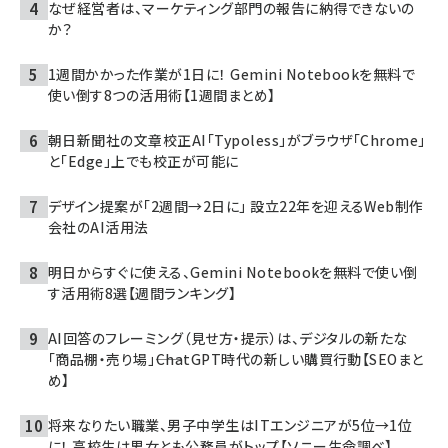
なぜ経営者は、マーケティング部門の報告に納得できないの
か？
1週間かかった作業が1日に！ Gemini Notebookを無料で
使い倒す8つの活用術【1週間まとめ】
朝日新聞社の文章校正AI「Typoless」がブラウザ「Chrome」
と「Edge」上でも校正が可能に
デザイン提案が「2週間→2日に」 設立22年を迎えるWeb制作
会社のAI活用法
明日からすぐに使える、Gemini Notebookを無料で使い倒
す活用術8選【週間ランキング】
AI回答のフレーミング（見せ方・提示）は、デジタルの新たな
「商品棚・売り場」――ChatGPT時代の新しい購買行動【SEOまと
め】
将来なりたい職業、男子中学生はITエンジニアが5位→1位
に！ 高校生は男女とも公務員がトップ【ソニー生命調べ】