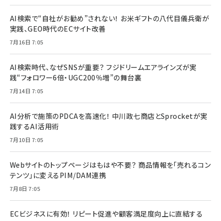
AI検索で“自社がお勧め”されない！ お米ギフトの八代目儀兵衛が
実践、GEO時代のECサイト改善
7月16日 7:05
AI検索時代、なぜSNSが重要？ フジドリームエアラインズが実
践“フォロワー6倍・UGC200％増”の舞台裏
7月14日 7:05
AI分析で施策のPDCAを高速化！ 中川政七商店とSprocketが実
践するAI活用術
7月10日 7:05
Webサイトのトップページはもはや不要？ 商品情報を「売れるコン
テンツ」に変えるPIM/DAM連携
7月8日 7:05
ECビジネスに有効！ リピート促進や顧客満足度向上に直結する