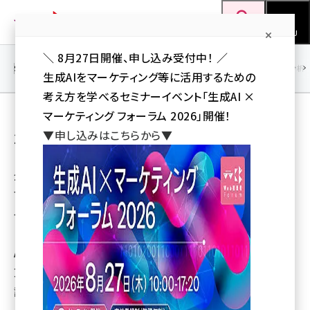
メ
Web担当者Forum
イ
検索
MENU
ン
＼ 8月27日開催、申し込み受付中！ ／
コ
SEO
マーケティング／広告
AI
SNS
アクセス解析／データ分析
生成AIをマーケティング等に活用するための
ン
考え方を学べるセミナーイベント「生成AI ×
テ
【レポート】Web担当者Forumミーティング
マーケティング フォーラム 2026」開催！
ン
▼申し込みはこちらから▼
2011 Autumn
ツ
seo (3528)
に
企業ホームページとネット
ai (2811)
移
マーケティングの実践情報
動
youtube (2439)
イベント、「Web担当者
Forumミーティング 2011
note (2315)
Autumun」が11月8日に東
セミナー (2308)
京のベルサール八重洲で開催された。この記事では、基調
z世代 (1623)
講演および展示各社セミナーの様子をお届けする。
meo (1277)