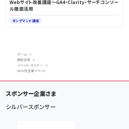
Webサイト改善講座～GA4・Clarity・サーチコンソー
ル徹底活用
オンデマンド講座
ホーム
解説記事
パ
イベント・セミナー
Web担主催イベント
ン
く
ず
スポンサー企業さま
シルバースポンサー