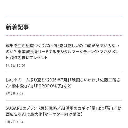
新着記事
成果を生む組織づくり『なぜ戦略は正しいのに成果があがらない
のか？ 事業成長をリードするデジタルマーケティング・マネジメン
ト』を3名様にプレゼント
8月7日 10:00
【ネットミーム振り返り・2026年7月】「映画ちいかわ」「佐藤二朗さ
ん・橋本愛さん」「POPOPO終了」など
8月7日 7:05
SUBARUのブランド想起戦略／AI活用のカギは「量」より「質」／動
画広告をAIで最大化【マーケター向け講演】
8月7日 7:04