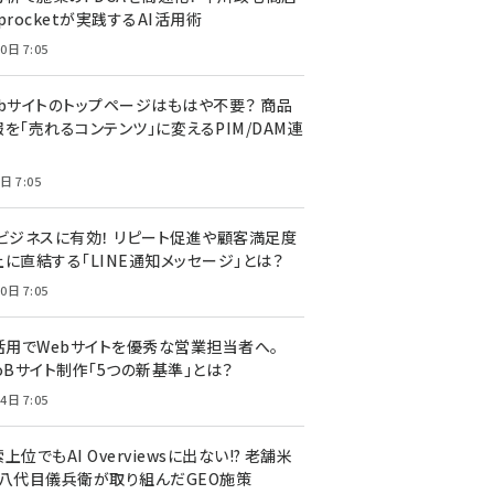
procketが実践するAI活用術
0日 7:05
ebサイトのトップページはもはや不要？ 商品
を「売れるコンテンツ」に変えるPIM/DAM連
日 7:05
Cビジネスに有効！ リピート促進や顧客満足度
上に直結する「LINE通知メッセージ」とは？
0日 7:05
I活用でWebサイトを優秀な営業担当者へ。
oBサイト制作「5つの新基準」とは？
4日 7:05
上位でもAI Overviewsに出ない!? 老舗米
・八代目儀兵衛が取り組んだGEO施策