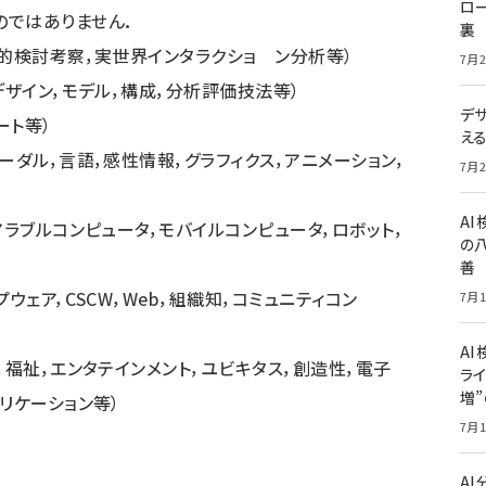
ロー
のではありません．
裏
学的検討考察，実世界インタラクショ ン分析等）
7月2
デザイン，モデル，構成，分析評価技法等）
デ
ート等）
え
ーダル，言語，感性情報，グラフィクス，アニメーション，
7月2
A
アラブルコンピュータ，モバイルコンピュータ，ロボット，
の
善
ウェア，CSCW，Web，組織知，コミュニティコン
7月1
AI
，福祉，エンタテインメント，ユビキタス，創造性，電子
ライ
増
リケーション等）
7月1
A