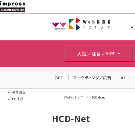
メ
イ
Web担当者
Web担当者
ン
EC担当者
コ
製品導入
ン
企業IT
ソフト開発
テ
人気／注目
から探す
IoT・AI
ン
DCクラウド
研究・調査
ツ
SEO
マーケティング／広告
AI
エネルギー
に
ドローン
移
教育講座
Web担トップ
HCD-Net
EC支援
動
パ
HCD-Net
ン
く