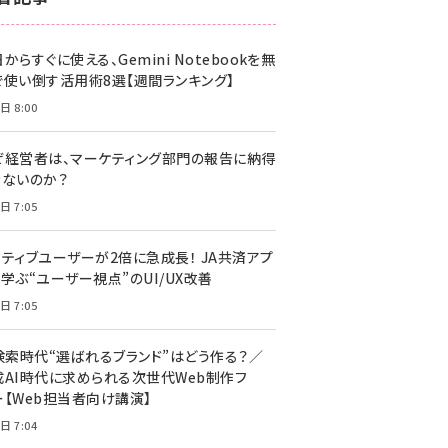
z世代 (1617)
からすぐに使える、Gemini Notebookを無
meo (1274)
で使い倒す活用術8選【週間ランキング】
llmo (1155)
日 8:00
ぜ経営者は、マーケティング部門の報告に納得
きないのか？
日 7:05
クティブユーザーが2倍に急成長！ JA共済アプ
学ぶ“ユーザー視点”のUI/UX改善
日 7:05
I検索時代“選ばれるブランド”はどう作る？／
成AI時代に求められる次世代Web制作フ
ー【Web担当者向け講演】
日 7:04