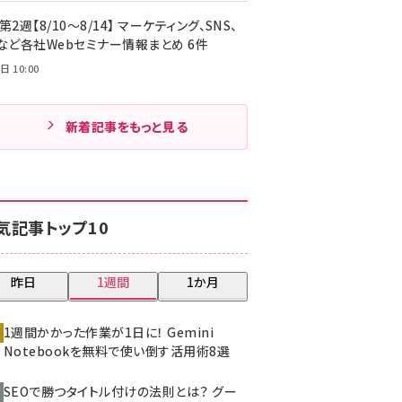
第2週【8/10～8/14】 マーケティング、SNS、
Cなど各社Webセミナー情報まとめ 6件
日 10:00
新着記事をもっと見る
気記事トップ10
昨日
1週間
1か月
1週間かかった作業が1日に！ Gemini
Notebookを無料で使い倒す活用術8選
SEOで勝つタイトル付けの法則とは？ グー