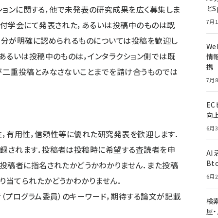
クションに関する，他で未発表の研究成果を広く募集しま
とS
7月1
読付学会にて発表された，あるいは投稿中のものは既
差分が明確に認められるものについては投稿を歓迎し
W
あるいは投稿中のものは，インタラクション側では既
情報
携
が二重投稿とみなさないことまでを請け合うものでは
7月8
E
向
6月3
性，有用性，信頼性等に優れた研究発表を歓迎します．
録されます．投稿者は投稿時に希望する査読者を申
A
Bt
投稿者に指名されたかどうかわかりません．また投稿
6月2
り当てられたかどうかわかりません．
（プログラム委員）のキーワード，期待する論文が記載
検索
．
屋