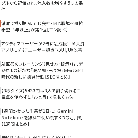
グルから評価され、流入数を増やす5つの条
件
派遣で働く期間、同じ会社・同じ職場を継続
希望「3年以上」が第1位【エン調べ】
アクティブユーザーが2倍に急成長！ JA共済
アプリに学ぶ“ユーザー視点”のUI/UX改善
AI回答のフレーミング（見せ方・提示）は、デ
ジタルの新たな「商品棚・売り場」――ChatGPT
時代の新しい購買行動【SEOまとめ】
【3秒クイズ】5433円は3人で割り切れる？
電卓を使わずに「ひと目」で見抜く方法
1週間かかった作業が1日に！ Gemini
Notebookを無料で使い倒す8つの活用術
【1週間まとめ】
無料BIツール入門『いちばんやさしい