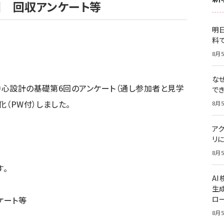
回 回収アンケート等
明日
料
8月5
な
間中心設計の基礎第6回のアンケート（通し参加者と見学
で
化（PW付）しました。
8月5
ア
リに
8月5
。
A
生
ケート等
ロ
8月5