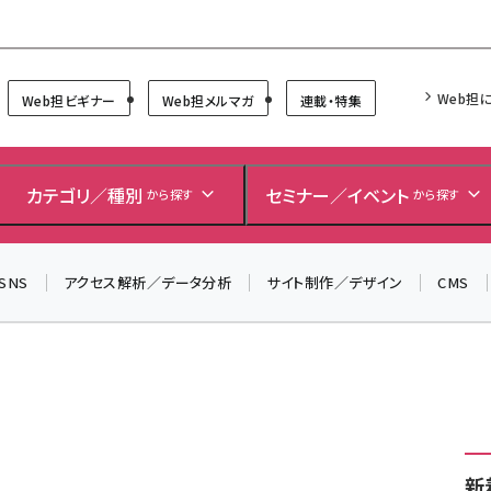
Forum
Web担
Web担ビギナー
Web担メルマガ
連載・特集
カテゴリ／種別
セミナー／イベント
から探す
から探す
SNS
アクセス解析／データ分析
サイト制作／デザイン
CMS
新