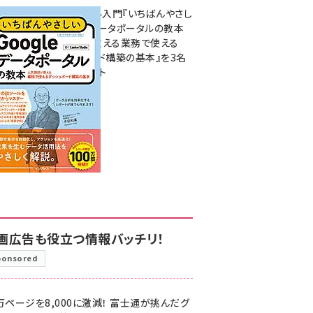
無料BIツール入門『いちばんやさし
いGoogleデータポータルの教本
人気講師が教える業務で使える
ダッシュボード構築の基本』を3名
様にプレゼント
7月31日 10:00
画広告も役立つ情報バッチリ！
ponsored
万ページを8,000に激減！ 富士通が挑んだグ