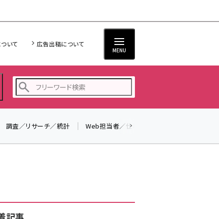
について
広告出稿について
MENU
調査／リサーチ／統計
Web担当者／仕事
法律／標準規格
seo (3516)
ai (2799)
youtube (2420)
note (2308)
セミナー (2296)
着記事