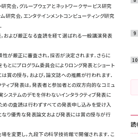
ン研究会，グループウェアとネットワークサービス研究
テム研究会，エンタテインメントコンピューティング研究
．
表，および厳正なる査読を経て選ばれる一般講演発表
信頼性が厳正に審査され，採否が決定されます．さらに
をもとにプログラム委員会によりロング発表とショート
は賞の授与，および，論文誌への推薦が行われます．
クティブ発表は，発表者と参加者との双方向的なコミュ
実システムのデモを伴わないインタラクティブ発表に
のための査読は行わずすべての発表申し込みを受け入
となり優秀な発表論文および発表には賞の授与が行
読
り会場を変更し，九段下の科学技術館で開催されます．こ