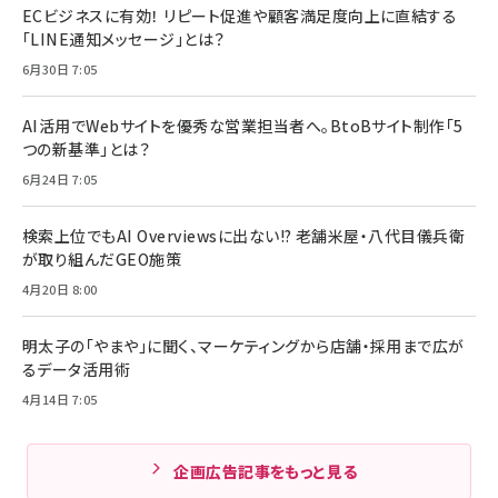
ECビジネスに有効！ リピート促進や顧客満足度向上に直結する
「LINE通知メッセージ」とは？
6月30日 7:05
AI活用でWebサイトを優秀な営業担当者へ。BtoBサイト制作「5
つの新基準」とは？
6月24日 7:05
検索上位でもAI Overviewsに出ない!? 老舗米屋・八代目儀兵衛
が取り組んだGEO施策
4月20日 8:00
明太子の「やまや」に聞く、マーケティングから店舗・採用まで広が
るデータ活用術
4月14日 7:05
企画広告記事をもっと見る