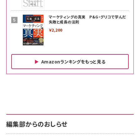
マーケティングの真実 P&G・グリコで学んだ
失敗と成長の法則
￥2,200
Amazonランキングをもっと見る
Amazon ビジネス・経済関連書籍 の売れ筋ランキン
Amazon 家電＆カメラ の売れ筋ランキング
Amazon パソコン・周辺機器 の売れ筋ランキング
グ
更新日時：2026/06/26 19:00
更新日時：2026/06/26 19:00
更新日時：2026/06/26 19:00
anan(アンアン)2026/07/01号 No.2501[魅せる
KIOXIA(キオクシア) 旧東芝メモリ microSD
KIOXIA(キオクシア) 旧東芝メモリ microSD
カラダ2026／宮舘涼太]
128GB UHS-I Class10 (最大読出速度
128GB UHS-I Class10 (最大読出速度
100MB/s) Nintendo Switch動作確認済 国内
100MB/s) Nintendo Switch動作確認済 国内
￥880
サポート正規品 メーカー保証5年 KLMEA128G
サポート正規品 メーカー保証5年 KLMEA128G
￥2,680
￥2,680
編集部からのおしらせ
anan(アンアン)2026/06/24号 No.2500増刊
スペシャルエディション[王道エンタメの矜持／
NIMASO ガラスフィルム iPhone 17 用 保護フィ
Amazon eギフトカード - Amazonロゴ - クラ
BTS]
ルム 強化ガラス 耐衝撃 高透過率 指紋防止 貼りや
シック