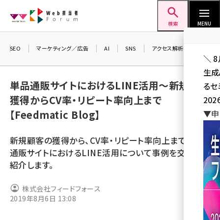
メ
Web担当者Forum
イ
検索
MENU
ン
コ
SEO
マーケティング／広告
AI
SNS
アクセス解析／データ分析
＼ 
ン
生成
テ
単品通販サイトにおけるLINE活用～新規顧客
るセ
ン
獲得からCV率・リピート率向上まで
202
ツ
seo (3524)
【Feedmatic Blog】
▼申
に
ai (2804)
移
新規顧客の獲得から、CV率・リピート率向上まで、単品
動
youtube (2431)
通販サイトにおけるLINE活用について事例を交えてご
紹介します。
note (2312)
セミナー (2306)
株式会社フィードフォース
2019年8月6日 13:08
z世代 (1622)
meo (1275)