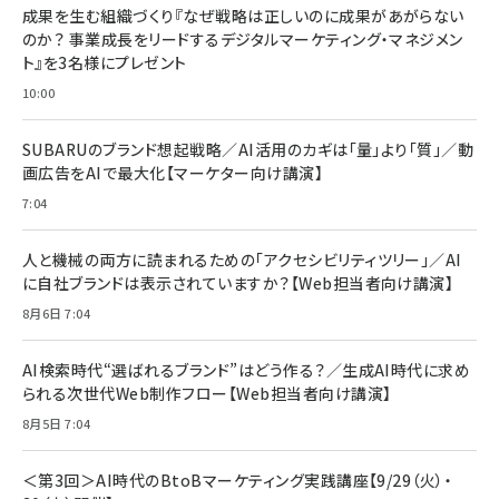
すい ガイド枠付き いPhone17 (6.3インチ) 対応
成果を生む組織づくり『なぜ戦略は正しいのに成果があがらない
￥1,100
￥5,000
2枚セット DSP25F1698
のか？ 事業成長をリードするデジタルマーケティング・マネジメン
￥1,599
ト』を3名様にプレゼント
anan(アンアン)2026/07/08号 No.2502[2026
Anker PowerLine III Flow USB-C & USB-C
年後半、あなたの恋と運命／山田涼介]
【New】Amazon Fire TV Stick HD | 手軽にスト
ケーブル Anker絡まないケーブル 240W 結束バン
10:00
リーミングをはじめよう | ストリーミングメディアプ
ド付き USB PD対応 シリコン素材採用 iPhone
￥880
レイヤー
17 / 16 / 15 / Galaxy iPad Pro MacBook
￥1,890
Pro/Air 各種対応 (1.8m ミッドナイトブラック)
SUBARUのブランド想起戦略／AI活用のカギは「量」より「質」／動
￥6,980
画広告をAIで最大化【マーケター向け講演】
ママ投資家が育休中に１億貯めた株式投資
アサヒ飲料 モンスター エナジー 355ml×24本
￥1,870
7:04
Anker Soundcore P31i (Bluetooth 6.1) 【完
￥4,192
全ワイヤレスイヤホン/アクティブノイズキャンセリ
ング/マルチポイント接続 / 最大50時間再生 / PSE
人と機械の両方に読まれるための「アクセシビリティツリー」／AI
組織の成果を最大化する ルールのデザイン
技術基準適合】ブラック
￥5,990
サッポロ 生ビール 黒ラベル 350ml 缶 24本 ビー
に自社ブランドは表示されていますか？【Web担当者向け講演】
￥1,980
ル ケース買い【6/30応募〆切! 黒ラベルビヤセラー
8月6日 7:04
キャンペーン】
Anker PowerLine III Flow USB-C & USB-C
ケーブル Anker絡まないケーブル 240W 結束バン
￥4,857
ド付き USB PD対応 シリコン素材採用 iPhone
AI検索時代“選ばれるブランド”はどう作る？／生成AI時代に求め
Amazonランキングをもっと見る
17 / 16 / 15 / Galaxy iPad Pro MacBook
￥1,890
られる次世代Web制作フロー【Web担当者向け講演】
Pro/Air 各種対応 (1.8m ミッドナイトブラック)
Amazonランキングをもっと見る
8月5日 7:04
Amazonランキングをもっと見る
＜第3回＞AI時代のBtoBマーケティング実践講座【9/29（火）・