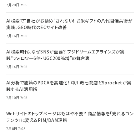
7月28日 7:05
AI検索で“自社がお勧め”されない！ お米ギフトの八代目儀兵衛が
実践、GEO時代のECサイト改善
7月16日 7:05
AI検索時代、なぜSNSが重要？ フジドリームエアラインズが実
践“フォロワー6倍・UGC200％増”の舞台裏
7月14日 7:05
AI分析で施策のPDCAを高速化！ 中川政七商店とSprocketが実
践するAI活用術
7月10日 7:05
Webサイトのトップページはもはや不要？ 商品情報を「売れるコン
テンツ」に変えるPIM/DAM連携
7月8日 7:05