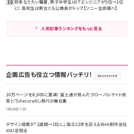
将来なりたい職業、男子中学生はITエンジニアが5位→1位
に！ 高校生は男女とも公務員がトップ【ソニー生命調べ】
人気記事ランキングをもっと見る
企画広告も役立つ情報バッチリ！
Sponsored
10万ページを8,000に激減！ 富士通が挑んだグローバルサイト改
革と「SitecoreAI」移行の舞台裏
7月29日 7:05
デザイン提案が「2週間→2日に」 設立22年を迎えるWeb制作会社
のAI活用法