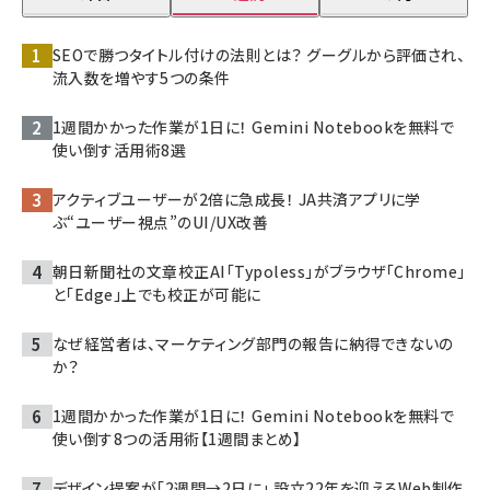
SEOで勝つタイトル付けの法則とは？ グーグルから評価され、
流入数を増やす5つの条件
1週間かかった作業が1日に！ Gemini Notebookを無料で
使い倒す活用術8選
アクティブユーザーが2倍に急成長！ JA共済アプリに学
ぶ“ユーザー視点”のUI/UX改善
朝日新聞社の文章校正AI「Typoless」がブラウザ「Chrome」
と「Edge」上でも校正が可能に
なぜ経営者は、マーケティング部門の報告に納得できないの
か？
1週間かかった作業が1日に！ Gemini Notebookを無料で
使い倒す8つの活用術【1週間まとめ】
デザイン提案が「2週間→2日に」 設立22年を迎えるWeb制作