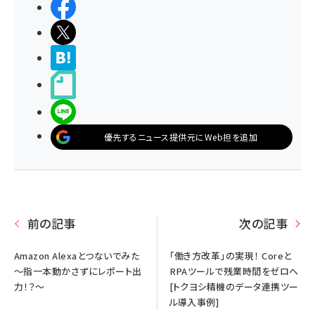
シェアする
ポストする
>ブクマする
noteで書く
LINEで送る
優先するニュース提供元にWeb担を追加
前の記事
次の記事
Amazon Alexaとつないでみた
「働き方改革」の実現！ Coreと
～指一本動かさずにレポート出
RPAツールで残業時間をゼロへ
力！？～
[トクヨシ精機のデータ連携ツー
ル導入事例]