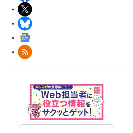
X(エックス)
BlueSky
Googleニュース
RSS