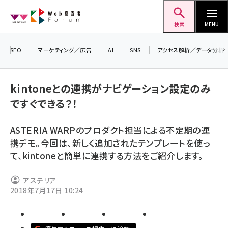
メ
Web担当者Forum
イ
検索
MENU
ン
コ
SEO
マーケティング／広告
AI
SNS
アクセス解析／データ分析
＼ 
ン
生成
テ
kintoneとの連携がナビゲーション設定のみ
るセ
ン
ですぐできる？！
202
ツ
seo (3538)
▼申
に
ASTERIA WARPのプロダクト担当による不定期の連
ai (2820)
移
携デモ。今回は、新しく追加されたテンプレートを使っ
動
youtube (2444)
て、kintoneと簡単に連携する方法をご紹介します。
note (2322)
アステリア
セミナー (2315)
2018年7月17日 10:24
z世代 (1629)
meo (1281)