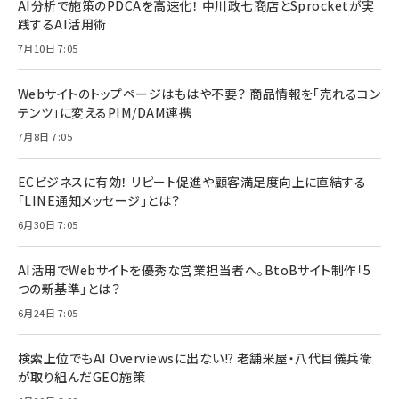
AI分析で施策のPDCAを高速化！ 中川政七商店とSprocketが実
践するAI活用術
7月10日 7:05
Webサイトのトップページはもはや不要？ 商品情報を「売れるコン
テンツ」に変えるPIM/DAM連携
7月8日 7:05
ECビジネスに有効！ リピート促進や顧客満足度向上に直結する
「LINE通知メッセージ」とは？
6月30日 7:05
AI活用でWebサイトを優秀な営業担当者へ。BtoBサイト制作「5
つの新基準」とは？
6月24日 7:05
検索上位でもAI Overviewsに出ない!? 老舗米屋・八代目儀兵衛
が取り組んだGEO施策