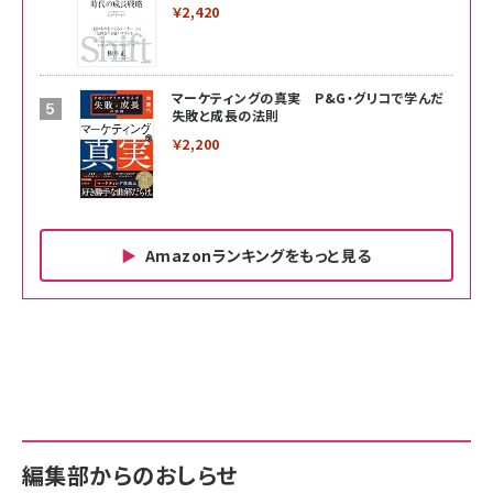
￥2,420
マーケティングの真実 P&G・グリコで学んだ
失敗と成長の法則
￥2,200
Amazonランキングをもっと見る
Amazon ビジネス・経済関連書籍 の売れ筋ランキン
Amazon 家電＆カメラ の売れ筋ランキング
Amazon パソコン・周辺機器 の売れ筋ランキング
グ
更新日時：2026/06/26 19:00
更新日時：2026/06/26 19:00
更新日時：2026/06/26 19:00
anan(アンアン)2026/07/01号 No.2501[魅せる
KIOXIA(キオクシア) 旧東芝メモリ microSD
KIOXIA(キオクシア) 旧東芝メモリ microSD
カラダ2026／宮舘涼太]
128GB UHS-I Class10 (最大読出速度
128GB UHS-I Class10 (最大読出速度
100MB/s) Nintendo Switch動作確認済 国内
100MB/s) Nintendo Switch動作確認済 国内
￥880
サポート正規品 メーカー保証5年 KLMEA128G
サポート正規品 メーカー保証5年 KLMEA128G
￥2,680
￥2,680
編集部からのおしらせ
anan(アンアン)2026/06/24号 No.2500増刊