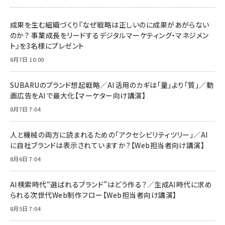
スペシャルエディション[王道エンタメの矜持／
NIMASO ガラスフィルム iPhone 17 用 保護フィ
Amazon eギフトカード - Amazonロゴ - クラ
BTS]
ルム 強化ガラス 耐衝撃 高透過率 指紋防止 貼りや
シック
すい ガイド枠付き いPhone17 (6.3インチ) 対応
成果を生む組織づくり『なぜ戦略は正しいのに成果があがらない
￥1,100
￥5,000
2枚セット DSP25F1698
のか？ 事業成長をリードするデジタルマーケティング・マネジメン
￥1,599
ト』を3名様にプレゼント
anan(アンアン)2026/07/08号 No.2502[2026
Anker PowerLine III Flow USB-C & USB-C
年後半、あなたの恋と運命／山田涼介]
【New】Amazon Fire TV Stick HD | 手軽にスト
ケーブル Anker絡まないケーブル 240W 結束バン
8月7日 10:00
リーミングをはじめよう | ストリーミングメディアプ
ド付き USB PD対応 シリコン素材採用 iPhone
￥880
レイヤー
17 / 16 / 15 / Galaxy iPad Pro MacBook
￥1,890
Pro/Air 各種対応 (1.8m ミッドナイトブラック)
SUBARUのブランド想起戦略／AI活用のカギは「量」より「質」／動
￥6,980
画広告をAIで最大化【マーケター向け講演】
ママ投資家が育休中に１億貯めた株式投資
アサヒ飲料 モンスター エナジー 355ml×24本
￥1,870
8月7日 7:04
Anker Soundcore P31i (Bluetooth 6.1) 【完
￥4,192
全ワイヤレスイヤホン/アクティブノイズキャンセリ
ング/マルチポイント接続 / 最大50時間再生 / PSE
人と機械の両方に読まれるための「アクセシビリティツリー」／AI
組織の成果を最大化する ルールのデザイン
技術基準適合】ブラック
￥5,990
サッポロ 生ビール 黒ラベル 350ml 缶 24本 ビー
に自社ブランドは表示されていますか？【Web担当者向け講演】
￥1,980
ル ケース買い【6/30応募〆切! 黒ラベルビヤセラー
8月6日 7:04
キャンペーン】
Anker PowerLine III Flow USB-C & USB-C
ケーブル Anker絡まないケーブル 240W 結束バン
￥4,857
ド付き USB PD対応 シリコン素材採用 iPhone
AI検索時代“選ばれるブランド”はどう作る？／生成AI時代に求め
Amazonランキングをもっと見る
17 / 16 / 15 / Galaxy iPad Pro MacBook
￥1,890
られる次世代Web制作フロー【Web担当者向け講演】
Pro/Air 各種対応 (1.8m ミッドナイトブラック)
Amazonランキングをもっと見る
8月5日 7:04