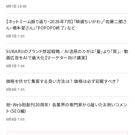
8月7日 10:00
【ネットミーム振り返り・2026年7月】「映画ちいかわ」「佐藤二朗さ
ん・橋本愛さん」「POPOPO終了」など
8月7日 7:05
SUBARUのブランド想起戦略／AI活用のカギは「量」より「質」／動
画広告をAIで最大化【マーケター向け講演】
8月7日 7:04
価格を伏せて集客する良い方法は？ 価格は必ず記載すべき？
8月6日 7:05
祝・Web担創刊20周年！ 各業界の専門家から届いたお祝いコメン
ト（SEO編）
8月6日 7:05