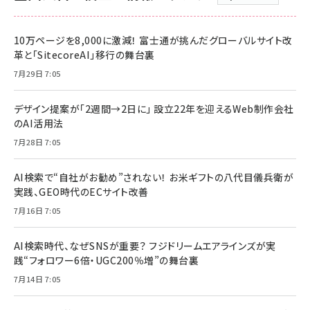
10万ページを8,000に激減！ 富士通が挑んだグローバルサイト改
革と「SitecoreAI」移行の舞台裏
7月29日 7:05
デザイン提案が「2週間→2日に」 設立22年を迎えるWeb制作会社
のAI活用法
7月28日 7:05
AI検索で“自社がお勧め”されない！ お米ギフトの八代目儀兵衛が
実践、GEO時代のECサイト改善
7月16日 7:05
AI検索時代、なぜSNSが重要？ フジドリームエアラインズが実
践“フォロワー6倍・UGC200％増”の舞台裏
7月14日 7:05