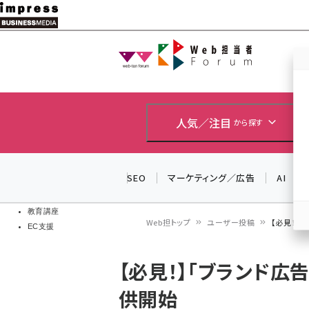
メ
イ
Web担当者
Web担当者
ン
EC担当者
コ
製品導入
ン
企業IT
ソフト開発
テ
人気／注目
から探す
IoT・AI
ン
DCクラウド
研究・調査
ツ
SEO
マーケティング／広告
AI
エネルギー
に
ドローン
移
教育講座
Web担トップ
ユーザー投稿
【必見！】
EC支援
動
パ
【必見！】「ブランド広
ン
供開始
く