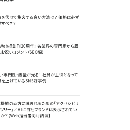
z世代 (1620)
格を伏せて集客する良い方法は？ 価格は必ず
meo (1274)
載すべき？
llmo (1160)
・Web担創刊20周年！ 各業界の専門家から届
お祝いコメント（SEO編）
性・専門性・熱量が光る！ 社員が主役となって
果を上げているSNS好事例
と機械の両方に読まれるための「アクセシビリ
ィツリー」／AIに自社ブランドは表示されてい
すか？【Web担当者向け講演】