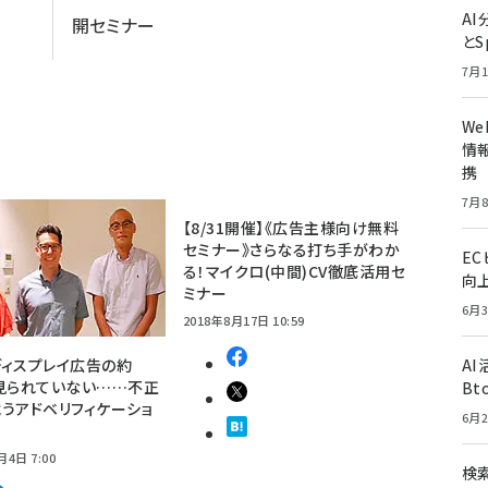
A
開セミナー
とS
7月1
W
情報
携
7月8
【8/31開催】《広告主様向け無料
セミナー》さらなる打ち手がわか
E
る！マイクロ(中間)CV徹底活用セ
向
ミナー
6月3
2018年8月17日 10:59
ィスプレイ広告の約
A
見られていない……不正
Bt
うアドベリフィケーショ
6月2
月4日 7:00
検索