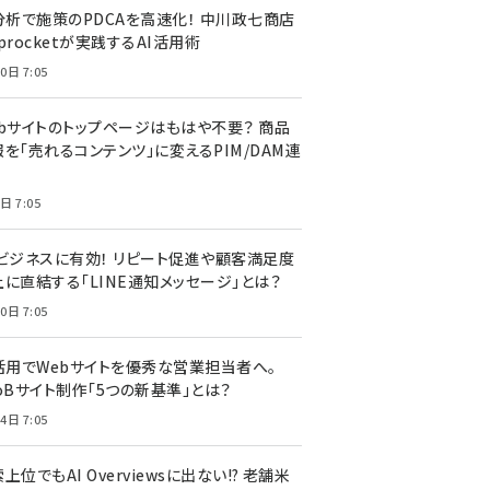
I分析で施策のPDCAを高速化！ 中川政七商店
procketが実践するAI活用術
0日 7:05
ebサイトのトップページはもはや不要？ 商品
を「売れるコンテンツ」に変えるPIM/DAM連
日 7:05
Cビジネスに有効！ リピート促進や顧客満足度
上に直結する「LINE通知メッセージ」とは？
0日 7:05
I活用でWebサイトを優秀な営業担当者へ。
oBサイト制作「5つの新基準」とは？
4日 7:05
上位でもAI Overviewsに出ない!? 老舗米