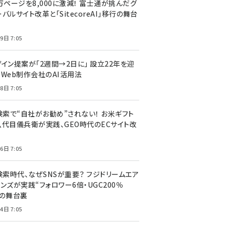
万ページを8,000に激減！ 富士通が挑んだグ
バルサイト改革と「SitecoreAI」移行の舞台
9日 7:05
ザイン提案が「2週間→2日に」 設立22年を迎
るWeb制作会社のAI活用法
8日 7:05
I検索で“自社がお勧め”されない！ お米ギフト
八代目儀兵衛が実践、GEO時代のECサイト改
6日 7:05
検索時代、なぜSNSが重要？ フジドリームエア
ンズが実践“フォロワー6倍・UGC200％
”の舞台裏
4日 7:05