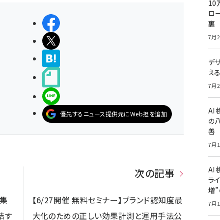
10
ロー
シェアする
裏
7月2
ポストする
>ブクマする
デ
え
noteで書く
7月2
LINEで送る
A
優先するニュース提供元にWeb担を追加
の
善
7月1
AI
次の記事
ライ
増
で集
【6/27開催 無料セミナー】ブランド認知度最
7月1
結す
大化のための正しい効果計測と運用手法公