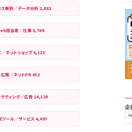
セス解析／データ分析
2,882
Web担当者／仕事
5,769
C／ネットショップ
4,123
広報／ネットPR
852
ーケティング／広告
14,120
企
S
利ツール／サービス
4,497