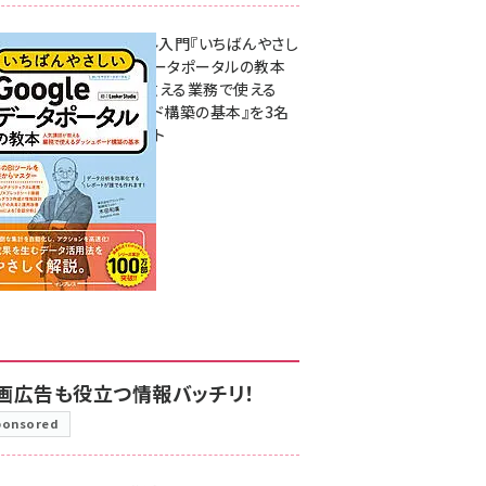
無料BIツール入門『いちばんやさし
いGoogleデータポータルの教本
人気講師が教える業務で使える
ダッシュボード構築の基本』を3名
様にプレゼント
7月31日 10:00
画広告も役立つ情報バッチリ！
ponsored