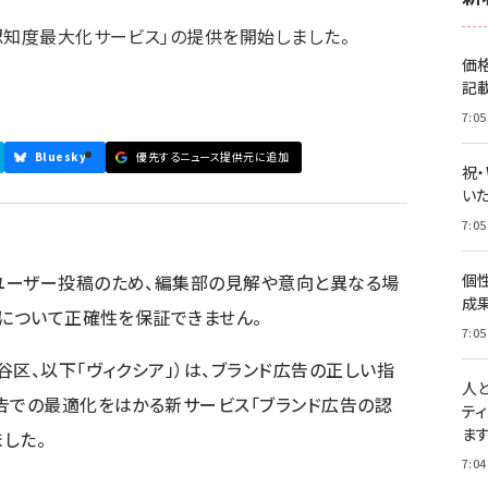
認知度最大化サービス」の提供を開始しました。
価
記
7:05
Bluesky
優先するニュース提供元に追加
祝
いた
7:05
ユーザー投稿のため、編集部の見解や意向と異なる場
個
成
容について正確性を保証できません。
7:05
区、以下「ヴィクシア」）は、ブランド広告の正しい指
人
告での最適化をはかる新サービス「ブランド広告の認
テ
ま
した。
7:04