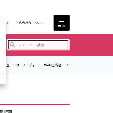
について
広告出稿について
MENU
調査／リサーチ／統計
Web担当者／仕事
法律／標準規格
seo (3519)
ai (2801)
youtube (2425)
note (2310)
セミナー (2301)
着記事