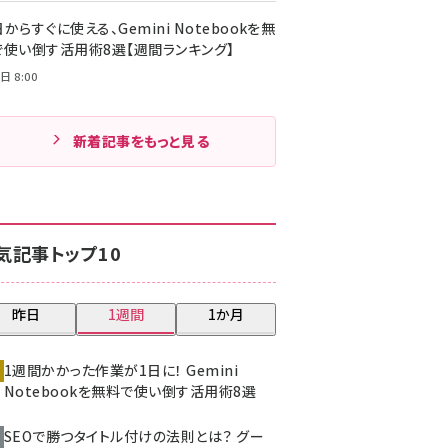
からすぐに使える、Gemini Notebookを無
で使い倒す活用術8選【週間ランキング】
日 8:00
新着記事をもっと見る
気記事トップ10
昨日
1週間
1か月
1週間かかった作業が1日に！ Gemini
Notebookを無料で使い倒す活用術8選
SEOで勝つタイトル付けの法則とは？ グー