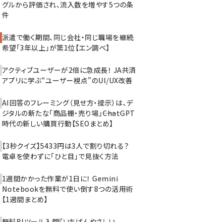
グルから評価され、流入数を増やす5つの条
件
派遣で働く期間、同じ会社・同じ職場を継続
希望「3年以上」が第1位【エン調べ】
アクティブユーザーが2倍に急成長！ JA共済
アプリに学ぶ“ユーザー視点”のUI/UX改善
AI回答のフレーミング（見せ方・提示）は、デ
ジタルの新たな「商品棚・売り場」――ChatGPT
時代の新しい購買行動【SEOまとめ】
【3秒クイズ】5433円は3人で割り切れる？
電卓を使わずに「ひと目」で見抜く方法
1週間かかった作業が1日に！ Gemini
Notebookを無料で使い倒す8つの活用術
【1週間まとめ】
無料BIツール入門『いちばんやさしい