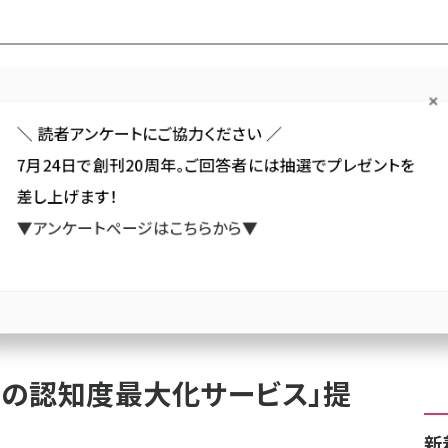
Forum
Web担
Web担ビギナー
Web担メルマガ
連載・特集
＼ 読者アンケートにご協力ください ／
7月24日で創刊20周年。ご回答者には抽選でプレゼントを
カテゴリ／種別
セミナー／イベント
から探す
から探す
差し上げます！
▼アンケートページはこちらから▼
SNS
アクセス解析／データ分析
サイト制作／デザイン
CMS
「ブランド広告の認知度最大化サービス」提供開始
告の認知度最大化サービス」提
新