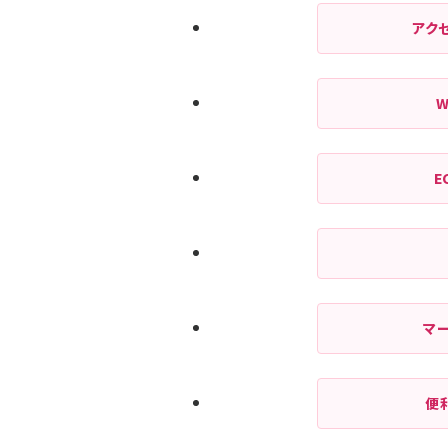
アク
E
マ
便