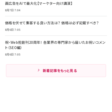
画広告をAIで最大化【マーケター向け講演】
8月7日 7:04
価格を伏せて集客する良い方法は？ 価格は必ず記載すべき？
8月6日 7:05
祝・Web担創刊20周年！ 各業界の専門家から届いたお祝いコメン
ト（SEO編）
8月6日 7:05
新着記事をもっと見る