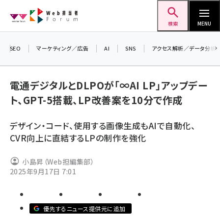
メ
Web担当者Forum
イ
検索
MENU
ン
コ
SEO
マーケティング／広告
AI
SNS
アクセス解析／データ分析
＼ 
ン
生成
テ
るセ
電通デジタルとDLPOが「∞AI LP」アップデー
ン
202
ト、GPT-5搭載、LP改善案を10分で作成
ツ
seo (3532)
▼申
に
デザイン・コード、使用する画像生成もAIで自動化、
ai (2814)
移
CVR向上に直結するLPの制作を強化
動
youtube (2441)
小島昇（Web担編集部）
note (2317)
2025年9月17日 7:01
セミナー (2310)
z世代 (1623)
優先するニュース提供元に追加
meo (1277)