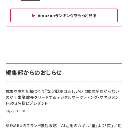
Amazonランキングをもっと見る
Amazon ビジネス・経済関連書籍 の売れ筋ランキン
Amazon 家電＆カメラ の売れ筋ランキング
Amazon パソコン・周辺機器 の売れ筋ランキング
グ
更新日時：2026/06/26 19:00
更新日時：2026/06/26 19:00
更新日時：2026/06/26 19:00
anan(アンアン)2026/07/01号 No.2501[魅せる
KIOXIA(キオクシア) 旧東芝メモリ microSD
KIOXIA(キオクシア) 旧東芝メモリ microSD
カラダ2026／宮舘涼太]
128GB UHS-I Class10 (最大読出速度
128GB UHS-I Class10 (最大読出速度
100MB/s) Nintendo Switch動作確認済 国内
100MB/s) Nintendo Switch動作確認済 国内
￥880
サポート正規品 メーカー保証5年 KLMEA128G
サポート正規品 メーカー保証5年 KLMEA128G
￥2,680
￥2,680
編集部からのおしらせ
anan(アンアン)2026/06/24号 No.2500増刊
スペシャルエディション[王道エンタメの矜持／
NIMASO ガラスフィルム iPhone 17 用 保護フィ
Amazon eギフトカード - Amazonロゴ - クラ
BTS]
ルム 強化ガラス 耐衝撃 高透過率 指紋防止 貼りや
シック
すい ガイド枠付き いPhone17 (6.3インチ) 対応
成果を生む組織づくり『なぜ戦略は正しいのに成果があがらない
￥1,100
￥5,000
2枚セット DSP25F1698
のか？ 事業成長をリードするデジタルマーケティング・マネジメン
￥1,599
ト』を3名様にプレゼント
anan(アンアン)2026/07/08号 No.2502[2026
Anker PowerLine III Flow USB-C & USB-C
年後半、あなたの恋と運命／山田涼介]
【New】Amazon Fire TV Stick HD | 手軽にスト
ケーブル Anker絡まないケーブル 240W 結束バン
8月7日 10:00
リーミングをはじめよう | ストリーミングメディアプ
ド付き USB PD対応 シリコン素材採用 iPhone
￥880
レイヤー
17 / 16 / 15 / Galaxy iPad Pro MacBook
￥1,890
Pro/Air 各種対応 (1.8m ミッドナイトブラック)
SUBARUのブランド想起戦略／AI活用のカギは「量」より「質」／動
￥6,980