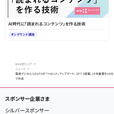
AI時代に「読まれるコンテンツ」を作る技術
オンデマンド講座
Web担トップ
ニュース
パ
電通デジタルとDLPOが「∞AI LP」アップデート、GPT-5搭載、LP改善案を10分
で作成
ン
く
ず
スポンサー企業さま
シルバースポンサー