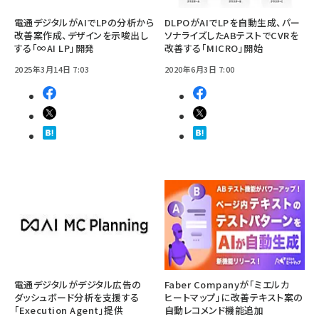
電通デジタルがAIでLPの分析から
DLPOがAIでLPを自動生成、パー
改善案作成、デザインを示唆出し
ソナライズしたABテストでCVRを
する「∞AI LP」開発
改善する「MICRO」開始
2025年3月14日 7:03
2020年6月3日 7:00
電通デジタルがデジタル広告の
Faber Companyが「ミエルカ
ダッシュボード分析を支援する
ヒートマップ」に改善テキスト案の
「Execution Agent」提供
自動レコメンド機能追加