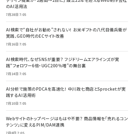
デザイン提案が「2週間→2日に」 設立22年を迎えるWeb制作会社
のAI活用法
7月28日 7:05
AI検索で“自社がお勧め”されない！ お米ギフトの八代目儀兵衛が
実践、GEO時代のECサイト改善
7月16日 7:05
AI検索時代、なぜSNSが重要？ フジドリームエアラインズが実
践“フォロワー6倍・UGC200％増”の舞台裏
7月14日 7:05
AI分析で施策のPDCAを高速化！ 中川政七商店とSprocketが実
践するAI活用術
7月10日 7:05
Webサイトのトップページはもはや不要？ 商品情報を「売れるコン
テンツ」に変えるPIM/DAM連携
7月8日 7:05