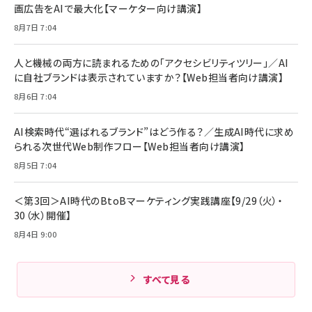
画広告をAIで最大化【マーケター向け講演】
ママ投資家が育休中に１億貯めた株式投資
アサヒ飲料 モンスター エナジー 355ml×24本
￥1,870
8月7日 7:04
Anker Soundcore P31i (Bluetooth 6.1) 【完
￥4,192
全ワイヤレスイヤホン/アクティブノイズキャンセリ
ング/マルチポイント接続 / 最大50時間再生 / PSE
人と機械の両方に読まれるための「アクセシビリティツリー」／AI
組織の成果を最大化する ルールのデザイン
技術基準適合】ブラック
￥5,990
サッポロ 生ビール 黒ラベル 350ml 缶 24本 ビー
に自社ブランドは表示されていますか？【Web担当者向け講演】
￥1,980
ル ケース買い【6/30応募〆切! 黒ラベルビヤセラー
8月6日 7:04
キャンペーン】
Anker PowerLine III Flow USB-C & USB-C
ケーブル Anker絡まないケーブル 240W 結束バン
￥4,857
ド付き USB PD対応 シリコン素材採用 iPhone
AI検索時代“選ばれるブランド”はどう作る？／生成AI時代に求め
Amazonランキングをもっと見る
17 / 16 / 15 / Galaxy iPad Pro MacBook
￥1,890
られる次世代Web制作フロー【Web担当者向け講演】
Pro/Air 各種対応 (1.8m ミッドナイトブラック)
Amazonランキングをもっと見る
8月5日 7:04
Amazonランキングをもっと見る
＜第3回＞AI時代のBtoBマーケティング実践講座【9/29（火）・
30（水）開催】
8月4日 9:00
すべて見る