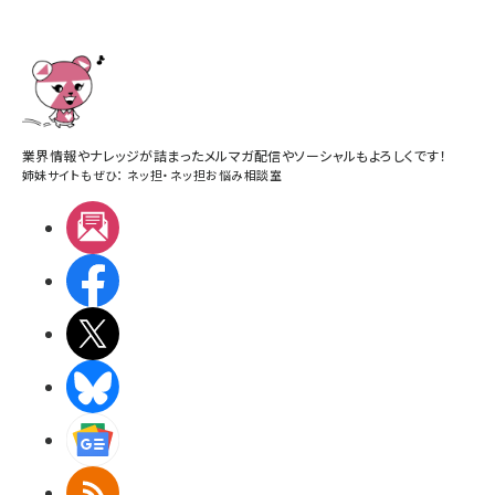
業界情報やナレッジが詰まったメルマガ配信やソーシャルもよろしくです！
姉妹サイトもぜひ：
ネッ担
・
ネッ担お悩み相談室
メルマガ
Facebook
X(エックス)
BlueSky
Googleニュース
RSS