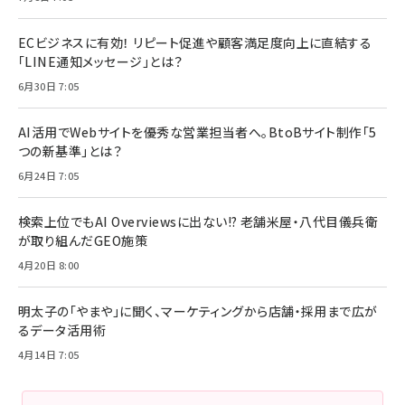
ECビジネスに有効！ リピート促進や顧客満足度向上に直結する
「LINE通知メッセージ」とは？
6月30日 7:05
AI活用でWebサイトを優秀な営業担当者へ。BtoBサイト制作「5
つの新基準」とは？
6月24日 7:05
検索上位でもAI Overviewsに出ない!? 老舗米屋・八代目儀兵衛
が取り組んだGEO施策
4月20日 8:00
明太子の「やまや」に聞く、マーケティングから店舗・採用まで広が
るデータ活用術
4月14日 7:05