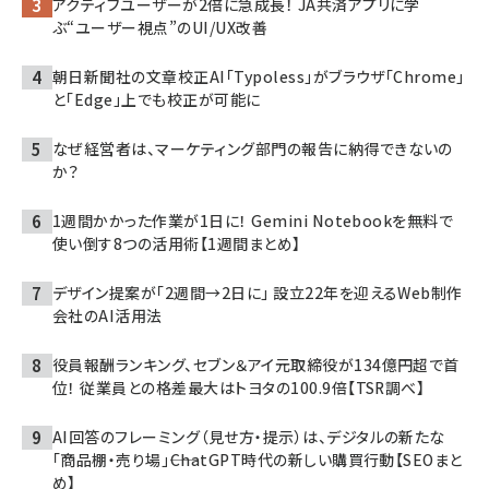
アクティブユーザーが2倍に急成長！ JA共済アプリに学
ぶ“ユーザー視点”のUI/UX改善
朝日新聞社の文章校正AI「Typoless」がブラウザ「Chrome」
と「Edge」上でも校正が可能に
なぜ経営者は、マーケティング部門の報告に納得できないの
か？
1週間かかった作業が1日に！ Gemini Notebookを無料で
使い倒す8つの活用術【1週間まとめ】
デザイン提案が「2週間→2日に」 設立22年を迎えるWeb制作
会社のAI活用法
役員報酬ランキング、セブン＆アイ元取締役が134億円超で首
位！ 従業員との格差最大はトヨタの100.9倍【TSR調べ】
AI回答のフレーミング（見せ方・提示）は、デジタルの新たな
「商品棚・売り場」――ChatGPT時代の新しい購買行動【SEOまと
め】