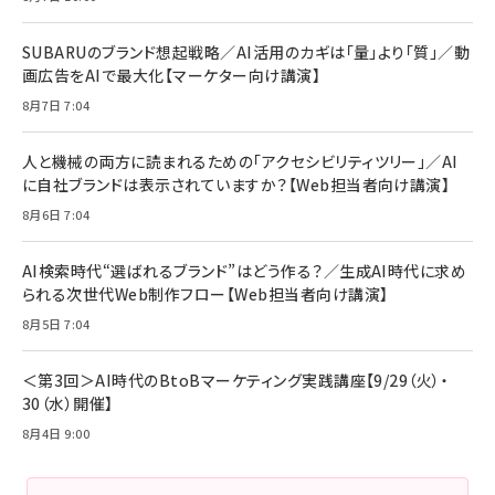
リーミングをはじめよう | ストリーミングメディアプ
ド付き USB PD対応 シリコン素材採用 iPhone
￥880
レイヤー
17 / 16 / 15 / Galaxy iPad Pro MacBook
￥1,890
Pro/Air 各種対応 (1.8m ミッドナイトブラック)
SUBARUのブランド想起戦略／AI活用のカギは「量」より「質」／動
￥6,980
画広告をAIで最大化【マーケター向け講演】
ママ投資家が育休中に１億貯めた株式投資
アサヒ飲料 モンスター エナジー 355ml×24本
￥1,870
8月7日 7:04
Anker Soundcore P31i (Bluetooth 6.1) 【完
￥4,192
全ワイヤレスイヤホン/アクティブノイズキャンセリ
ング/マルチポイント接続 / 最大50時間再生 / PSE
人と機械の両方に読まれるための「アクセシビリティツリー」／AI
組織の成果を最大化する ルールのデザイン
技術基準適合】ブラック
￥5,990
サッポロ 生ビール 黒ラベル 350ml 缶 24本 ビー
に自社ブランドは表示されていますか？【Web担当者向け講演】
￥1,980
ル ケース買い【6/30応募〆切! 黒ラベルビヤセラー
8月6日 7:04
キャンペーン】
Anker PowerLine III Flow USB-C & USB-C
ケーブル Anker絡まないケーブル 240W 結束バン
￥4,857
ド付き USB PD対応 シリコン素材採用 iPhone
AI検索時代“選ばれるブランド”はどう作る？／生成AI時代に求め
Amazonランキングをもっと見る
17 / 16 / 15 / Galaxy iPad Pro MacBook
￥1,890
られる次世代Web制作フロー【Web担当者向け講演】
Pro/Air 各種対応 (1.8m ミッドナイトブラック)
Amazonランキングをもっと見る
8月5日 7:04
Amazonランキングをもっと見る
＜第3回＞AI時代のBtoBマーケティング実践講座【9/29（火）・
30（水）開催】
8月4日 9:00