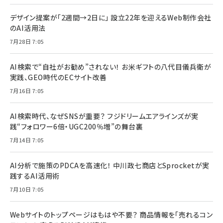
デザイン提案が「2週間→2日に」 設立22年を迎えるWeb制作会社
のAI活用法
7月28日 7:05
AI検索で“自社がお勧め”されない！ お米ギフトの八代目儀兵衛が
実践、GEO時代のECサイト改善
7月16日 7:05
AI検索時代、なぜSNSが重要？ フジドリームエアラインズが実
践“フォロワー6倍・UGC200％増”の舞台裏
7月14日 7:05
AI分析で施策のPDCAを高速化！ 中川政七商店とSprocketが実
践するAI活用術
7月10日 7:05
Webサイトのトップページはもはや不要？ 商品情報を「売れるコン