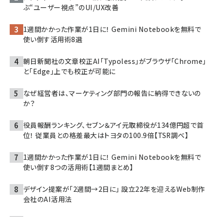
ぶ“ユーザー視点”のUI/UX改善
1週間かかった作業が1日に！ Gemini Notebookを無料で
使い倒す活用術8選
朝日新聞社の文章校正AI「Typoless」がブラウザ「Chrome」
と「Edge」上でも校正が可能に
なぜ経営者は、マーケティング部門の報告に納得できないの
か？
役員報酬ランキング、セブン＆アイ元取締役が134億円超で首
位！ 従業員との格差最大はトヨタの100.9倍【TSR調べ】
1週間かかった作業が1日に！ Gemini Notebookを無料で
使い倒す8つの活用術【1週間まとめ】
デザイン提案が「2週間→2日に」 設立22年を迎えるWeb制作
会社のAI活用法