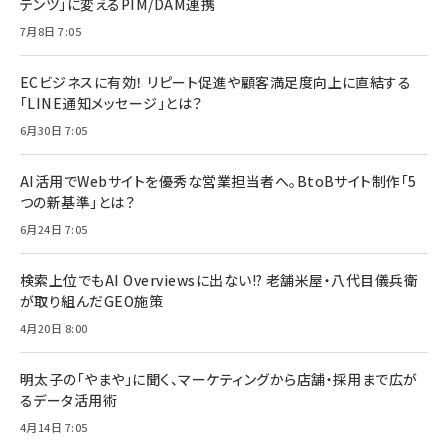
テンツ」に変えるPIM/DAM連携
7月8日 7:05
ECビジネスに有効！ リピート促進や顧客満足度向上に直結する
「LINE通知メッセージ」とは？
6月30日 7:05
AI活用でWebサイトを優秀な営業担当者へ。BtoBサイト制作「5
つの新基準」とは？
6月24日 7:05
検索上位でもAI Overviewsに出ない!? 老舗米屋・八代目儀兵衛
が取り組んだGEO施策
4月20日 8:00
明太子の「やまや」に聞く、マーケティングから店舗・採用まで広が
るデータ活用術
4月14日 7:05