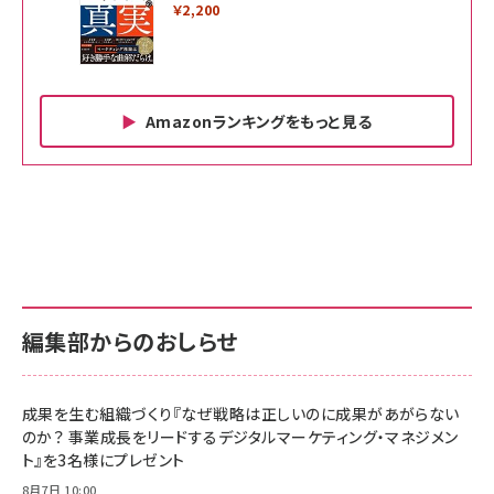
￥2,200
Amazonランキングをもっと見る
Amazon ビジネス・経済関連書籍 の売れ筋ランキン
Amazon 家電＆カメラ の売れ筋ランキング
Amazon パソコン・周辺機器 の売れ筋ランキング
グ
更新日時：2026/06/26 19:00
更新日時：2026/06/26 19:00
更新日時：2026/06/26 19:00
anan(アンアン)2026/07/01号 No.2501[魅せる
KIOXIA(キオクシア) 旧東芝メモリ microSD
KIOXIA(キオクシア) 旧東芝メモリ microSD
カラダ2026／宮舘涼太]
128GB UHS-I Class10 (最大読出速度
128GB UHS-I Class10 (最大読出速度
100MB/s) Nintendo Switch動作確認済 国内
100MB/s) Nintendo Switch動作確認済 国内
￥880
サポート正規品 メーカー保証5年 KLMEA128G
サポート正規品 メーカー保証5年 KLMEA128G
￥2,680
￥2,680
編集部からのおしらせ
anan(アンアン)2026/06/24号 No.2500増刊
スペシャルエディション[王道エンタメの矜持／
NIMASO ガラスフィルム iPhone 17 用 保護フィ
Amazon eギフトカード - Amazonロゴ - クラ
BTS]
ルム 強化ガラス 耐衝撃 高透過率 指紋防止 貼りや
シック
すい ガイド枠付き いPhone17 (6.3インチ) 対応
成果を生む組織づくり『なぜ戦略は正しいのに成果があがらない
￥1,100
￥5,000
2枚セット DSP25F1698
のか？ 事業成長をリードするデジタルマーケティング・マネジメン
￥1,599
ト』を3名様にプレゼント
anan(アンアン)2026/07/08号 No.2502[2026
Anker PowerLine III Flow USB-C & USB-C
年後半、あなたの恋と運命／山田涼介]
【New】Amazon Fire TV Stick HD | 手軽にスト
ケーブル Anker絡まないケーブル 240W 結束バン
8月7日 10:00