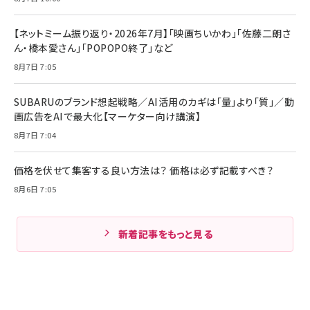
【ネットミーム振り返り・2026年7月】「映画ちいかわ」「佐藤二朗さ
ん・橋本愛さん」「POPOPO終了」など
8月7日 7:05
SUBARUのブランド想起戦略／AI活用のカギは「量」より「質」／動
画広告をAIで最大化【マーケター向け講演】
8月7日 7:04
価格を伏せて集客する良い方法は？ 価格は必ず記載すべき？
8月6日 7:05
新着記事をもっと見る