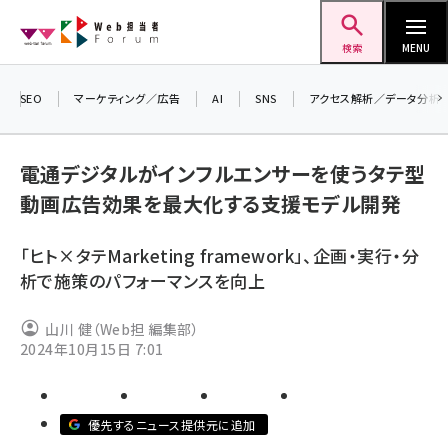
メ
Web担当者Forum
イ
検索
MENU
ン
コ
SEO
マーケティング／広告
AI
SNS
アクセス解析／データ分析
＼ 
ン
生成
テ
るセ
電通デジタルがインフルエンサーを使うタテ型
ン
202
動画広告効果を最大化する支援モデル開発
ツ
seo (3541)
▼申
に
「ヒト×タテMarketing framework」、企画・実行・分
ai (2827)
移
析で施策のパフォーマンスを向上
動
youtube (2449)
山川 健（Web担 編集部）
note (2323)
2024年10月15日 7:01
セミナー (2318)
z世代 (1632)
優先するニュース提供元に追加
meo (1282)