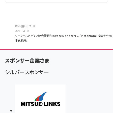
Web担トップ
ニュース
パ
ソーシャルメディア統合管理「Engage Manager」に「Instagram」投稿制作効
率化機能
ン
く
ず
スポンサー企業さま
シルバースポンサー