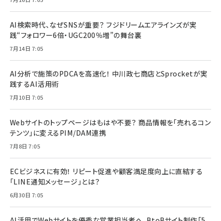
AI検索時代、なぜSNSが重要？ フジドリームエアラインズが実
践“フォロワー6倍・UGC200％増”の舞台裏
7月14日 7:05
AI分析で施策のPDCAを高速化！ 中川政七商店とSprocketが実
践するAI活用術
7月10日 7:05
Webサイトのトップページはもはや不要？ 商品情報を「売れるコン
テンツ」に変えるPIM/DAM連携
7月8日 7:05
ECビジネスに有効！ リピート促進や顧客満足度向上に直結する
「LINE通知メッセージ」とは？
6月30日 7:05
AI活用でWebサイトを優秀な営業担当者へ。BtoBサイト制作「5