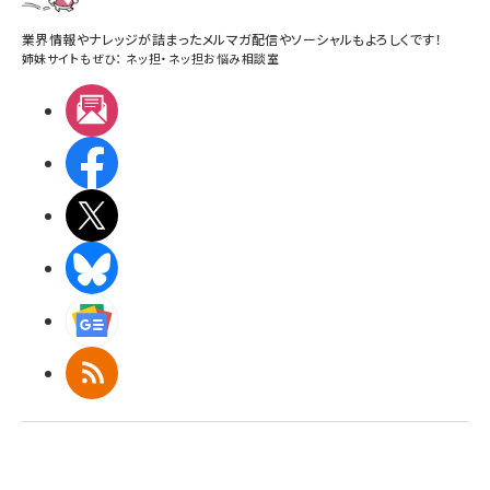
業界情報やナレッジが詰まったメルマガ配信やソーシャルもよろしくです！
姉妹サイトもぜひ：
ネッ担
・
ネッ担お悩み相談室
メルマガ
Facebook
X(エックス)
BlueSky
Googleニュース
RSS