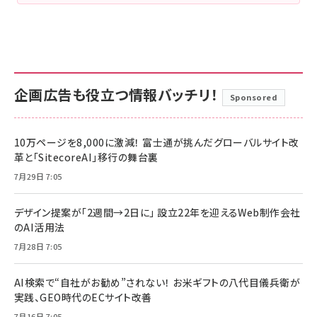
企画広告も役立つ情報バッチリ！
Sponsored
10万ページを8,000に激減！ 富士通が挑んだグローバルサイト改
革と「SitecoreAI」移行の舞台裏
7月29日 7:05
デザイン提案が「2週間→2日に」 設立22年を迎えるWeb制作会社
のAI活用法
7月28日 7:05
AI検索で“自社がお勧め”されない！ お米ギフトの八代目儀兵衛が
実践、GEO時代のECサイト改善
7月16日 7:05