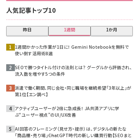
人気記事トップ10
昨日
1週間
1か月
1週間かかった作業が1日に！ Gemini Notebookを無料で
使い倒す活用術8選
SEOで勝つタイトル付けの法則とは？ グーグルから評価され、
流入数を増やす5つの条件
派遣で働く期間、同じ会社・同じ職場を継続希望「3年以上」が
第1位【エン調べ】
アクティブユーザーが2倍に急成長！ JA共済アプリに学
ぶ“ユーザー視点”のUI/UX改善
AI回答のフレーミング（見せ方・提示）は、デジタルの新たな
「商品棚・売り場」――ChatGPT時代の新しい購買行動【SEOまと