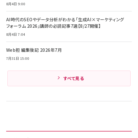
サッポロ 生ビール 黒ラベル 350ml 缶 24本 ビー
8月4日 9:00
￥1,980
ル ケース買い【6/30応募〆切! 黒ラベルビヤセラー
キャンペーン】
Anker PowerLine III Flow USB-C & USB-C
ケーブル Anker絡まないケーブル 240W 結束バン
￥4,857
AI時代のSEOやデータ分析がわかる「生成AI×マーケティング
ド付き USB PD対応 シリコン素材採用 iPhone
フォーラム 2026」講師の必読記事7選【8/27開催】
Amazonランキングをもっと見る
17 / 16 / 15 / Galaxy iPad Pro MacBook
￥1,890
Pro/Air 各種対応 (1.8m ミッドナイトブラック)
8月4日 7:04
Amazonランキングをもっと見る
Web担 編集後記 2026年7月
Amazonランキングをもっと見る
7月31日 15:00
すべて見る