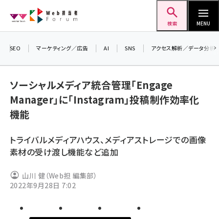
メ
Web担当者Forum
イ
検索
MENU
ン
コ
SEO
マーケティング／広告
AI
SNS
アクセス解析／データ分析
＼ 
ン
7月
テ
ソーシャルメディア統合管理「Engage
差し
ン
Manager」に「Instagram」投稿制作効率化
▼
ツ
seo (3519)
機能
に
ai (2801)
移
トライバルメディアハウス、メディアストレージでの画像
動
youtube (2425)
素材の受け渡し機能など追加
note (2310)
山川 健（Web担 編集部）
セミナー (2301)
2022年9月28日 7:02
z世代 (1620)
meo (1274)