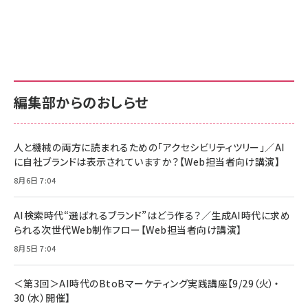
Amazon ビジネス・経済関連書籍 の売れ筋ランキン
Amazon 家電＆カメラ の売れ筋ランキング
Amazon パソコン・周辺機器 の売れ筋ランキング
グ
更新日時：2026/06/26 19:00
更新日時：2026/06/26 19:00
更新日時：2026/06/26 19:00
anan(アンアン)2026/07/01号 No.2501[魅せる
KIOXIA(キオクシア) 旧東芝メモリ microSD
KIOXIA(キオクシア) 旧東芝メモリ microSD
カラダ2026／宮舘涼太]
128GB UHS-I Class10 (最大読出速度
128GB UHS-I Class10 (最大読出速度
100MB/s) Nintendo Switch動作確認済 国内
100MB/s) Nintendo Switch動作確認済 国内
￥880
サポート正規品 メーカー保証5年 KLMEA128G
サポート正規品 メーカー保証5年 KLMEA128G
￥2,680
￥2,680
編集部からのおしらせ
anan(アンアン)2026/06/24号 No.2500増刊
スペシャルエディション[王道エンタメの矜持／
NIMASO ガラスフィルム iPhone 17 用 保護フィ
Amazon eギフトカード - Amazonロゴ - クラ
BTS]
ルム 強化ガラス 耐衝撃 高透過率 指紋防止 貼りや
シック
すい ガイド枠付き いPhone17 (6.3インチ) 対応
人と機械の両方に読まれるための「アクセシビリティツリー」／AI
￥1,100
￥5,000
2枚セット DSP25F1698
に自社ブランドは表示されていますか？【Web担当者向け講演】
￥1,599
8月6日 7:04
anan(アンアン)2026/07/08号 No.2502[2026
Anker PowerLine III Flow USB-C & USB-C
年後半、あなたの恋と運命／山田涼介]
【New】Amazon Fire TV Stick HD | 手軽にスト
ケーブル Anker絡まないケーブル 240W 結束バン
リーミングをはじめよう | ストリーミングメディアプ
ド付き USB PD対応 シリコン素材採用 iPhone
￥880
AI検索時代“選ばれるブランド”はどう作る？／生成AI時代に求め
レイヤー
17 / 16 / 15 / Galaxy iPad Pro MacBook
￥1,890
Pro/Air 各種対応 (1.8m ミッドナイトブラック)
られる次世代Web制作フロー【Web担当者向け講演】
￥6,980
ママ投資家が育休中に１億貯めた株式投資
8月5日 7:04
アサヒ飲料 モンスター エナジー 355ml×24本
￥1,870
Anker Soundcore P31i (Bluetooth 6.1) 【完
￥4,192
全ワイヤレスイヤホン/アクティブノイズキャンセリ
＜第3回＞AI時代のBtoBマーケティング実践講座【9/29（火）・
ング/マルチポイント接続 / 最大50時間再生 / PSE
30（水）開催】
組織の成果を最大化する ルールのデザイン
技術基準適合】ブラック
￥5,990