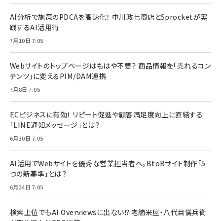
AI分析で施策のPDCAを高速化！ 中川政七商店とSprocketが実
践するAI活用術
7月10日 7:05
Webサイトのトップページはもはや不要？ 商品情報を「売れるコン
テンツ」に変えるPIM/DAM連携
7月8日 7:05
ECビジネスに有効！ リピート促進や顧客満足度向上に直結する
「LINE通知メッセージ」とは？
6月30日 7:05
AI活用でWebサイトを優秀な営業担当者へ。BtoBサイト制作「5
つの新基準」とは？
6月24日 7:05
検索上位でもAI Overviewsに出ない!? 老舗米屋・八代目儀兵衛