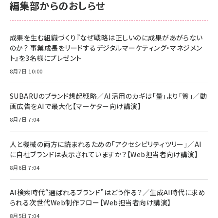
編集部からのおしらせ
anan(アンアン)2026/06/24号 No.2500増刊
スペシャルエディション[王道エンタメの矜持／
NIMASO ガラスフィルム iPhone 17 用 保護フィ
Amazon eギフトカード - Amazonロゴ - クラ
BTS]
ルム 強化ガラス 耐衝撃 高透過率 指紋防止 貼りや
シック
すい ガイド枠付き いPhone17 (6.3インチ) 対応
成果を生む組織づくり『なぜ戦略は正しいのに成果があがらない
￥1,100
￥5,000
2枚セット DSP25F1698
のか？ 事業成長をリードするデジタルマーケティング・マネジメン
￥1,599
ト』を3名様にプレゼント
anan(アンアン)2026/07/08号 No.2502[2026
Anker PowerLine III Flow USB-C & USB-C
年後半、あなたの恋と運命／山田涼介]
【New】Amazon Fire TV Stick HD | 手軽にスト
ケーブル Anker絡まないケーブル 240W 結束バン
8月7日 10:00
リーミングをはじめよう | ストリーミングメディアプ
ド付き USB PD対応 シリコン素材採用 iPhone
￥880
レイヤー
17 / 16 / 15 / Galaxy iPad Pro MacBook
￥1,890
Pro/Air 各種対応 (1.8m ミッドナイトブラック)
SUBARUのブランド想起戦略／AI活用のカギは「量」より「質」／動
￥6,980
画広告をAIで最大化【マーケター向け講演】
ママ投資家が育休中に１億貯めた株式投資
アサヒ飲料 モンスター エナジー 355ml×24本
￥1,870
8月7日 7:04
Anker Soundcore P31i (Bluetooth 6.1) 【完
￥4,192
全ワイヤレスイヤホン/アクティブノイズキャンセリ
ング/マルチポイント接続 / 最大50時間再生 / PSE
人と機械の両方に読まれるための「アクセシビリティツリー」／AI
組織の成果を最大化する ルールのデザイン
技術基準適合】ブラック
￥5,990
サッポロ 生ビール 黒ラベル 350ml 缶 24本 ビー
に自社ブランドは表示されていますか？【Web担当者向け講演】
￥1,980
ル ケース買い【6/30応募〆切! 黒ラベルビヤセラー
8月6日 7:04
キャンペーン】
Anker PowerLine III Flow USB-C & USB-C
ケーブル Anker絡まないケーブル 240W 結束バン
￥4,857
ド付き USB PD対応 シリコン素材採用 iPhone
AI検索時代“選ばれるブランド”はどう作る？／生成AI時代に求め
Amazonランキングをもっと見る
17 / 16 / 15 / Galaxy iPad Pro MacBook
￥1,890
られる次世代Web制作フロー【Web担当者向け講演】
Pro/Air 各種対応 (1.8m ミッドナイトブラック)
Amazonランキングをもっと見る
8月5日 7:04