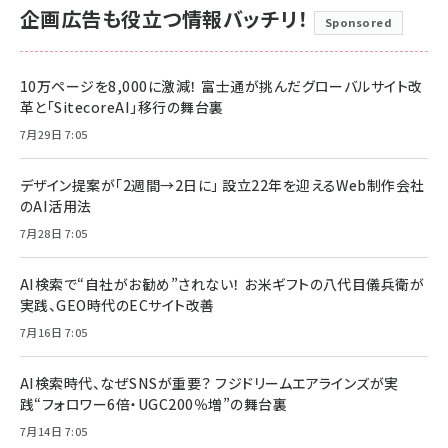
企画広告も役立つ情報バッチリ！
Sponsored
10万ページを8,000に激減！ 富士通が挑んだグローバルサイト改
革と「SitecoreAI」移行の舞台裏
7月29日 7:05
デザイン提案が「2週間→2日に」 設立22年を迎えるWeb制作会社
のAI活用法
7月28日 7:05
AI検索で“自社がお勧め”されない！ お米ギフトの八代目儀兵衛が
実践、GEO時代のECサイト改善
7月16日 7:05
AI検索時代、なぜSNSが重要？ フジドリームエアラインズが実
践“フォロワー6倍・UGC200％増”の舞台裏
7月14日 7:05