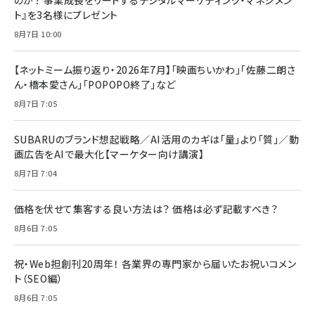
のか？ 事業成長をリードするデジタルマーケティング・マネジメン
ト』を3名様にプレゼント
8月7日 10:00
【ネットミーム振り返り・2026年7月】「映画ちいかわ」「佐藤二朗さ
ん・橋本愛さん」「POPOPO終了」など
8月7日 7:05
SUBARUのブランド想起戦略／AI活用のカギは「量」より「質」／動
画広告をAIで最大化【マーケター向け講演】
8月7日 7:04
価格を伏せて集客する良い方法は？ 価格は必ず記載すべき？
8月6日 7:05
祝・Web担創刊20周年！ 各業界の専門家から届いたお祝いコメン
ト（SEO編）
8月6日 7:05