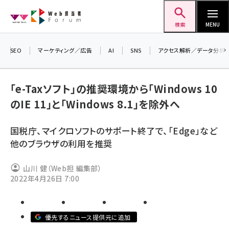
メ
Web担当者Forum
イ
検索
MENU
ン
コ
SEO
マーケティング／広告
AI
SNS
アクセス解析／データ分析
＼ 
ン
生成
テ
「e-Taxソフト」の推奨環境から「Windows 10
るセ
ン
のIE 11」と「Windows 8.1」を除外へ
202
ツ
seo (3538)
▼申
に
国税庁、マイクロソフトのサポート終了で、「Edge」など
ai (2820)
移
他のブラウザの利用を推奨
動
youtube (2444)
山川 健（Web担 編集部）
note (2322)
2022年4月26日 7:00
セミナー (2315)
z世代 (1629)
優先するニュース提供元に追加
meo (1281)