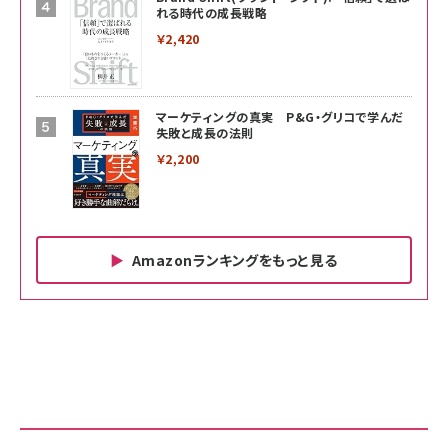
れる時代の成長戦略
￥2,420
マーケティングの真実 P&G・グリコで学んだ
失敗と成長の法則
￥2,200
Amazonランキングをもっと見る
Amazon ビジネス・経済関連書籍 の売れ筋ランキン
Amazon 家電＆カメラ の売れ筋ランキング
Amazon パソコン・周辺機器 の売れ筋ランキング
グ
更新日時：2026/06/26 19:00
更新日時：2026/06/26 19:00
更新日時：2026/06/26 19:00
anan(アンアン)2026/07/01号 No.2501[魅せる
KIOXIA(キオクシア) 旧東芝メモリ microSD
KIOXIA(キオクシア) 旧東芝メモリ microSD
カラダ2026／宮舘涼太]
128GB UHS-I Class10 (最大読出速度
128GB UHS-I Class10 (最大読出速度
100MB/s) Nintendo Switch動作確認済 国内
100MB/s) Nintendo Switch動作確認済 国内
￥880
サポート正規品 メーカー保証5年 KLMEA128G
サポート正規品 メーカー保証5年 KLMEA128G
￥2,680
￥2,680