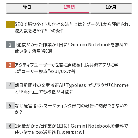
昨日
1週間
1か月
SEOで勝つタイトル付けの法則とは？ グーグルから評価され、
流入数を増やす5つの条件
1週間かかった作業が1日に！ Gemini Notebookを無料で
使い倒す活用術8選
アクティブユーザーが2倍に急成長！ JA共済アプリに学
ぶ“ユーザー視点”のUI/UX改善
朝日新聞社の文章校正AI「Typoless」がブラウザ「Chrome」
と「Edge」上でも校正が可能に
なぜ経営者は、マーケティング部門の報告に納得できないの
か？
1週間かかった作業が1日に！ Gemini Notebookを無料で
使い倒す8つの活用術【1週間まとめ】