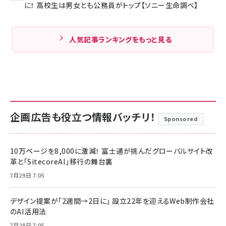
に！ 高校生は男女とも公務員がトップ【ソニー生命調べ】
人気記事ランキングをもっと見る
企画広告も役立つ情報バッチリ！
Sponsored
10万ページを8,000に激減！ 富士通が挑んだグローバルサイト改
革と「SitecoreAI」移行の舞台裏
7月29日 7:05
デザイン提案が「2週間→2日に」 設立22年を迎えるWeb制作会社
のAI活用法
7月28日 7:05