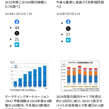
2022年度には500億円規模に
今後も着実に成長か【矢野経研調
【ITR調べ】
べ】
2018年12月21日 7:00
2024年5月7日 8:30
44
27
21
マーケティングオートメーション
2024年度の国内キャリア投資は
（MA）市場規模は2016年度は6割
約2.3兆円に減少。KDDIと楽天モ
増の108億円、今年度は5割増の
バイルの投資縮小が影響【MCA調