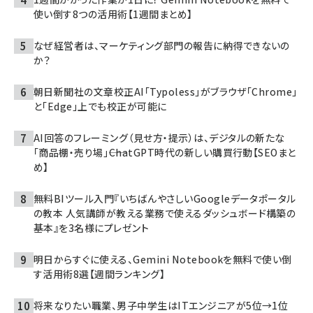
使い倒す8つの活用術【1週間まとめ】
なぜ経営者は、マーケティング部門の報告に納得できないの
か？
朝日新聞社の文章校正AI「Typoless」がブラウザ「Chrome」
と「Edge」上でも校正が可能に
AI回答のフレーミング（見せ方・提示）は、デジタルの新たな
「商品棚・売り場」――ChatGPT時代の新しい購買行動【SEOまと
め】
無料BIツール入門『いちばんやさしいGoogleデータポータル
の教本 人気講師が教える業務で使えるダッシュボード構築の
基本』を3名様にプレゼント
明日からすぐに使える、Gemini Notebookを無料で使い倒
す活用術8選【週間ランキング】
将来なりたい職業、男子中学生はITエンジニアが5位→1位