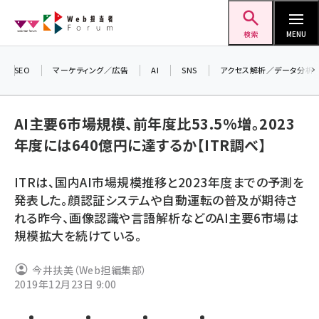
メ
Web担当者Forum
イ
検索
MENU
ン
コ
SEO
マーケティング／広告
AI
SNS
アクセス解析／データ分析
＼ 
ン
生成
テ
るセミ
AI主要6市場規模、前年度比53.5%増。2023
ン
202
年度には640億円に達するか【ITR調べ】
ツ
seo (3526)
▼申
に
ITRは、国内AI市場規模推移と2023年度までの予測を
ai (2807)
移
発表した。顔認証システムや自動運転の普及が期待さ
動
youtube (2434)
れる昨今、画像認識や言語解析などのAI主要6市場は
規模拡大を続けている。
note (2312)
セミナー (2307)
今井扶美（Web担編集部）
2019年12月23日 9:00
z世代 (1622)
meo (1275)