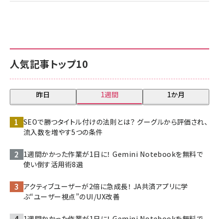
人気記事トップ10
昨日
1週間
1か月
SEOで勝つタイトル付けの法則とは？ グーグルから評価され、
流入数を増やす5つの条件
1週間かかった作業が1日に！ Gemini Notebookを無料で
使い倒す活用術8選
アクティブユーザーが2倍に急成長！ JA共済アプリに学
ぶ“ユーザー視点”のUI/UX改善
1週間かかった作業が1日に！ Gemini Notebookを無料で