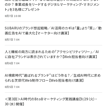
￥1,100
￥5,000
2枚セット DSP25F1698
のか？ 事業成長をリードするデジタルマーケティング・マネジメン
￥1,599
ト』を3名様にプレゼント
anan(アンアン)2026/07/08号 No.2502[2026
Anker PowerLine III Flow USB-C & USB-C
年後半、あなたの恋と運命／山田涼介]
【New】Amazon Fire TV Stick HD | 手軽にスト
ケーブル Anker絡まないケーブル 240W 結束バン
8月7日 10:00
リーミングをはじめよう | ストリーミングメディアプ
ド付き USB PD対応 シリコン素材採用 iPhone
￥880
レイヤー
17 / 16 / 15 / Galaxy iPad Pro MacBook
￥1,890
Pro/Air 各種対応 (1.8m ミッドナイトブラック)
SUBARUのブランド想起戦略／AI活用のカギは「量」より「質」／動
￥6,980
画広告をAIで最大化【マーケター向け講演】
ママ投資家が育休中に１億貯めた株式投資
アサヒ飲料 モンスター エナジー 355ml×24本
￥1,870
8月7日 7:04
Anker Soundcore P31i (Bluetooth 6.1) 【完
￥4,192
全ワイヤレスイヤホン/アクティブノイズキャンセリ
ング/マルチポイント接続 / 最大50時間再生 / PSE
人と機械の両方に読まれるための「アクセシビリティツリー」／AI
組織の成果を最大化する ルールのデザイン
技術基準適合】ブラック
￥5,990
サッポロ 生ビール 黒ラベル 350ml 缶 24本 ビー
に自社ブランドは表示されていますか？【Web担当者向け講演】
￥1,980
ル ケース買い【6/30応募〆切! 黒ラベルビヤセラー
8月6日 7:04
キャンペーン】
Anker PowerLine III Flow USB-C & USB-C
ケーブル Anker絡まないケーブル 240W 結束バン
￥4,857
ド付き USB PD対応 シリコン素材採用 iPhone
AI検索時代“選ばれるブランド”はどう作る？／生成AI時代に求め
Amazonランキングをもっと見る
17 / 16 / 15 / Galaxy iPad Pro MacBook
￥1,890
られる次世代Web制作フロー【Web担当者向け講演】
Pro/Air 各種対応 (1.8m ミッドナイトブラック)
Amazonランキングをもっと見る
8月5日 7:04
Amazonランキングをもっと見る
＜第3回＞AI時代のBtoBマーケティング実践講座【9/29（火）・
30（水）開催】