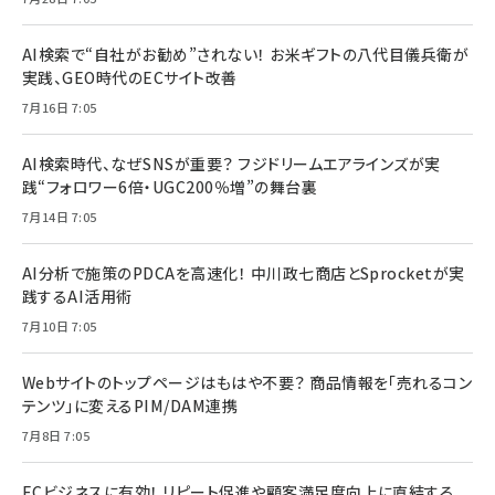
AI検索で“自社がお勧め”されない！ お米ギフトの八代目儀兵衛が
実践、GEO時代のECサイト改善
7月16日 7:05
AI検索時代、なぜSNSが重要？ フジドリームエアラインズが実
践“フォロワー6倍・UGC200％増”の舞台裏
7月14日 7:05
AI分析で施策のPDCAを高速化！ 中川政七商店とSprocketが実
践するAI活用術
7月10日 7:05
Webサイトのトップページはもはや不要？ 商品情報を「売れるコン
テンツ」に変えるPIM/DAM連携
7月8日 7:05
ECビジネスに有効！ リピート促進や顧客満足度向上に直結する