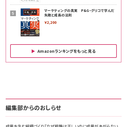
マーケティングの真実 P&G・グリコで学んだ
失敗と成長の法則
￥2,200
Amazonランキングをもっと見る
Amazon ビジネス・経済関連書籍 の売れ筋ランキン
Amazon 家電＆カメラ の売れ筋ランキング
Amazon パソコン・周辺機器 の売れ筋ランキング
グ
更新日時：2026/06/26 19:00
更新日時：2026/06/26 19:00
更新日時：2026/06/26 19:00
anan(アンアン)2026/07/01号 No.2501[魅せる
KIOXIA(キオクシア) 旧東芝メモリ microSD
KIOXIA(キオクシア) 旧東芝メモリ microSD
カラダ2026／宮舘涼太]
128GB UHS-I Class10 (最大読出速度
128GB UHS-I Class10 (最大読出速度
100MB/s) Nintendo Switch動作確認済 国内
100MB/s) Nintendo Switch動作確認済 国内
￥880
サポート正規品 メーカー保証5年 KLMEA128G
サポート正規品 メーカー保証5年 KLMEA128G
￥2,680
￥2,680
編集部からのおしらせ
anan(アンアン)2026/06/24号 No.2500増刊
スペシャルエディション[王道エンタメの矜持／
NIMASO ガラスフィルム iPhone 17 用 保護フィ
Amazon eギフトカード - Amazonロゴ - クラ
BTS]
ルム 強化ガラス 耐衝撃 高透過率 指紋防止 貼りや
シック
すい ガイド枠付き いPhone17 (6.3インチ) 対応
成果を生む組織づくり『なぜ戦略は正しいのに成果があがらない