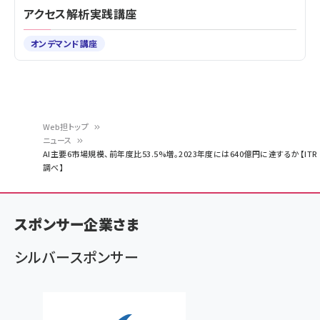
アクセス解析実践講座
オンデマンド講座
Web担トップ
ニュース
パ
AI主要6市場規模、前年度比53.5%増。2023年度には640億円に達するか【ITR
調べ】
ン
く
ず
スポンサー企業さま
シルバースポンサー