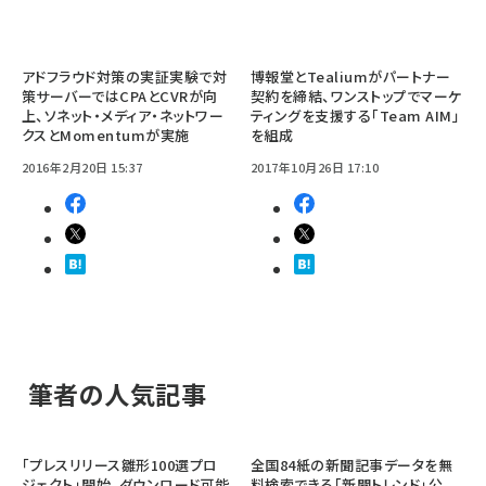
アドフラウド対策の実証実験で対
博報堂とTealiumがパートナー
策サーバーではCPAとCVRが向
契約を締結、ワンストップでマーケ
上、ソネット・メディア・ネットワー
ティングを支援する「Team AIM」
クスとMomentumが実施
を組成
2016年2月20日 15:37
2017年10月26日 17:10
筆者の人気記事
「プレスリリース雛形100選プロ
全国84紙の新聞記事データを無
ジェクト」開始、ダウンロード可能
料検索できる「新聞トレンド」公