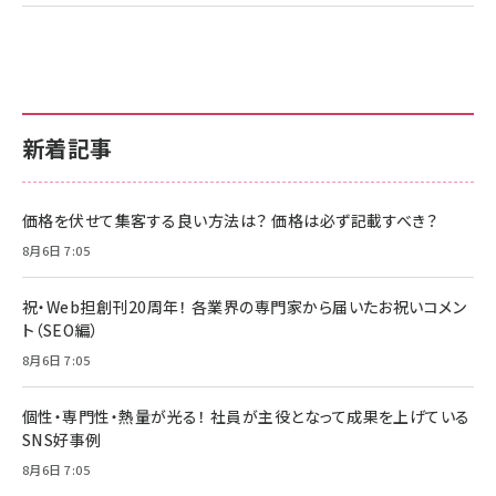
新着記事
価格を伏せて集客する良い方法は？ 価格は必ず記載すべき？
8月6日 7:05
祝・Web担創刊20周年！ 各業界の専門家から届いたお祝いコメン
ト（SEO編）
8月6日 7:05
個性・専門性・熱量が光る！ 社員が主役となって成果を上げている
SNS好事例
8月6日 7:05