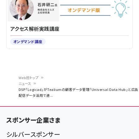
アクセス解析実践講座
オンデマンド講座
Web担トップ
ニュース
パ
DSP「Logicad」がTealiumの顧客データ管理「Universal Data Hub」と広告
配信データ活用で連...
ン
く
ず
スポンサー企業さま
シルバースポンサー