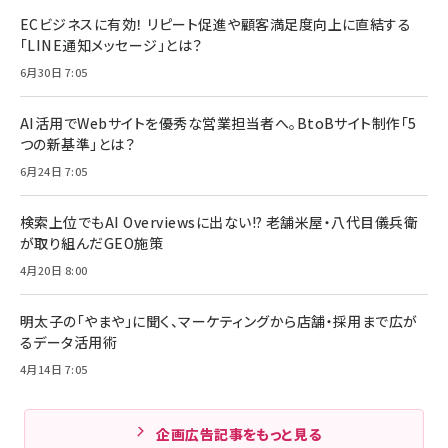
ECビジネスに有効！ リピート促進や顧客満足度向上に直結する
「LINE通知メッセージ」とは？
6月30日 7:05
AI活用でWebサイトを優秀な営業担当者へ。BtoBサイト制作「5
つの新基準」とは？
6月24日 7:05
検索上位でもAI Overviewsに出ない!? 老舗米屋・八代目儀兵衛
が取り組んだGEO施策
4月20日 8:00
明太子の「やまや」に聞く、マーケティングから店舗・採用まで広が
るデータ活用術
4月14日 7:05
企画広告記事をもっと見る