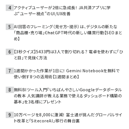
アクティブユーザーが2倍に急成長！ JA共済アプリに学
ぶ“ユーザー視点”のUI/UX改善
AI回答のフレーミング（見せ方・提示）は、デジタルの新たな
「商品棚・売り場」――ChatGPT時代の新しい購買行動【SEOまと
め】
【3秒クイズ】5433円は3人で割り切れる？ 電卓を使わずに「ひ
と目」で見抜く方法
1週間かかった作業が1日に！ Gemini Notebookを無料で
使い倒す8つの活用術【1週間まとめ】
無料BIツール入門『いちばんやさしいGoogleデータポータル
の教本 人気講師が教える業務で使えるダッシュボード構築の
基本』を3名様にプレゼント
10万ページを8,000に激減！ 富士通が挑んだグローバルサイ
ト改革と「SitecoreAI」移行の舞台裏