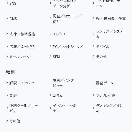
アクセス解析／
サイト制作／デザ
SNS
データ分析
イン
調査／リサーチ／
CMS
Web担当者／仕事
統計
レンサバ／システ
法律／標準規格
UX／CX
ム
広報／ネットPR
EC／ネットショップ
モバイル
メールマーケ
SEM
その他
種別
事例／インタ
解説／ノウハウ
調査データ
ビュー
書評
コラム
マンガ/小説
便利ツール／サー
イベント／セミ
ランキング／まと
ビス
ナー
め
その他