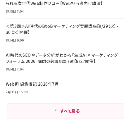
￥1,890
Pro/Air 各種対応 (1.8m ミッドナイトブラック)
られる次世代Web制作フロー【Web担当者向け講演】
￥6,980
ママ投資家が育休中に１億貯めた株式投資
8月5日 7:04
アサヒ飲料 モンスター エナジー 355ml×24本
￥1,870
Anker Soundcore P31i (Bluetooth 6.1) 【完
￥4,192
全ワイヤレスイヤホン/アクティブノイズキャンセリ
＜第3回＞AI時代のBtoBマーケティング実践講座【9/29（火）・
ング/マルチポイント接続 / 最大50時間再生 / PSE
30（水）開催】
組織の成果を最大化する ルールのデザイン
技術基準適合】ブラック
￥5,990
サッポロ 生ビール 黒ラベル 350ml 缶 24本 ビー
8月4日 9:00
￥1,980
ル ケース買い【6/30応募〆切! 黒ラベルビヤセラー
キャンペーン】
Anker PowerLine III Flow USB-C & USB-C
ケーブル Anker絡まないケーブル 240W 結束バン
￥4,857
AI時代のSEOやデータ分析がわかる「生成AI×マーケティング
ド付き USB PD対応 シリコン素材採用 iPhone
フォーラム 2026」講師の必読記事7選【8/27開催】
Amazonランキングをもっと見る
17 / 16 / 15 / Galaxy iPad Pro MacBook
￥1,890
Pro/Air 各種対応 (1.8m ミッドナイトブラック)
8月4日 7:04
Amazonランキングをもっと見る
Web担 編集後記 2026年7月
Amazonランキングをもっと見る
7月31日 15:00
すべて見る