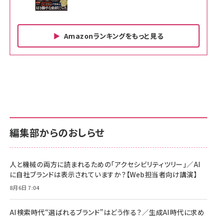
Amazonランキングをもっと見る
Amazon ビジネス・経済関連書籍 の売れ筋ランキン
Amazon 家電＆カメラ の売れ筋ランキング
Amazon パソコン・周辺機器 の売れ筋ランキング
グ
更新日時：2026/06/26 19:00
更新日時：2026/06/26 19:00
更新日時：2026/06/26 19:00
anan(アンアン)2026/07/01号 No.2501[魅せる
KIOXIA(キオクシア) 旧東芝メモリ microSD
KIOXIA(キオクシア) 旧東芝メモリ microSD
カラダ2026／宮舘涼太]
128GB UHS-I Class10 (最大読出速度
128GB UHS-I Class10 (最大読出速度
100MB/s) Nintendo Switch動作確認済 国内
100MB/s) Nintendo Switch動作確認済 国内
￥880
サポート正規品 メーカー保証5年 KLMEA128G
サポート正規品 メーカー保証5年 KLMEA128G
￥2,680
￥2,680
編集部からのおしらせ
anan(アンアン)2026/06/24号 No.2500増刊
スペシャルエディション[王道エンタメの矜持／
NIMASO ガラスフィルム iPhone 17 用 保護フィ
Amazon eギフトカード - Amazonロゴ - クラ
BTS]
ルム 強化ガラス 耐衝撃 高透過率 指紋防止 貼りや
シック
すい ガイド枠付き いPhone17 (6.3インチ) 対応
人と機械の両方に読まれるための「アクセシビリティツリー」／AI
￥1,100
￥5,000
2枚セット DSP25F1698
に自社ブランドは表示されていますか？【Web担当者向け講演】
￥1,599
8月6日 7:04
anan(アンアン)2026/07/08号 No.2502[2026
Anker PowerLine III Flow USB-C & USB-C
年後半、あなたの恋と運命／山田涼介]
【New】Amazon Fire TV Stick HD | 手軽にスト
ケーブル Anker絡まないケーブル 240W 結束バン
リーミングをはじめよう | ストリーミングメディアプ
ド付き USB PD対応 シリコン素材採用 iPhone
￥880
AI検索時代“選ばれるブランド”はどう作る？／生成AI時代に求め
レイヤー
17 / 16 / 15 / Galaxy iPad Pro MacBook