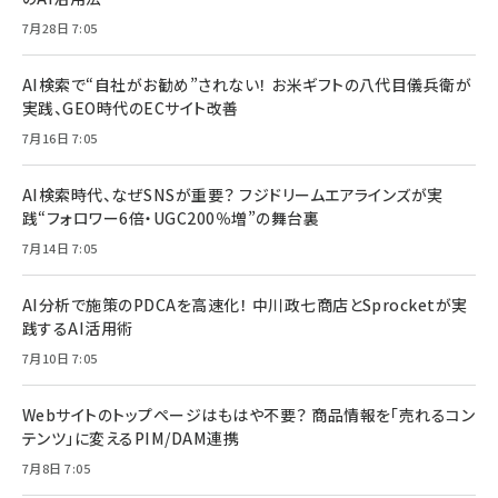
7月28日 7:05
AI検索で“自社がお勧め”されない！ お米ギフトの八代目儀兵衛が
実践、GEO時代のECサイト改善
7月16日 7:05
AI検索時代、なぜSNSが重要？ フジドリームエアラインズが実
践“フォロワー6倍・UGC200％増”の舞台裏
7月14日 7:05
AI分析で施策のPDCAを高速化！ 中川政七商店とSprocketが実
践するAI活用術
7月10日 7:05
Webサイトのトップページはもはや不要？ 商品情報を「売れるコン
テンツ」に変えるPIM/DAM連携
7月8日 7:05