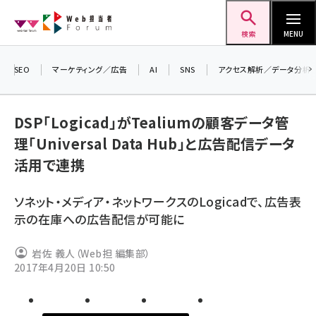
メ
Web担当者Forum
イ
検索
MENU
ン
コ
SEO
マーケティング／広告
AI
SNS
アクセス解析／データ分析
＼ 
ン
7月
テ
DSP「Logicad」がTealiumの顧客データ管
差し
ン
理「Universal Data Hub」と広告配信データ
▼ア
ツ
seo (3519)
活用で連携
に
ai (2801)
移
ソネット・メディア・ネットワークスのLogicadで、広告表
動
youtube (2425)
示の在庫への広告配信が可能に
note (2310)
岩佐 義人（Web担 編集部）
セミナー (2301)
2017年4月20日 10:50
z世代 (1620)
meo (1274)