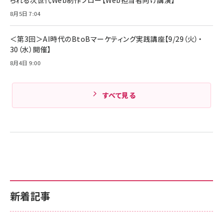
Pro/Air 各種対応 (1.8m ミッドナイトブラック)
Amazonランキングをもっと見る
8月5日 7:04
Amazonランキングをもっと見る
＜第3回＞AI時代のBtoBマーケティング実践講座【9/29（火）・
30（水）開催】
8月4日 9:00
すべて見る
新着記事