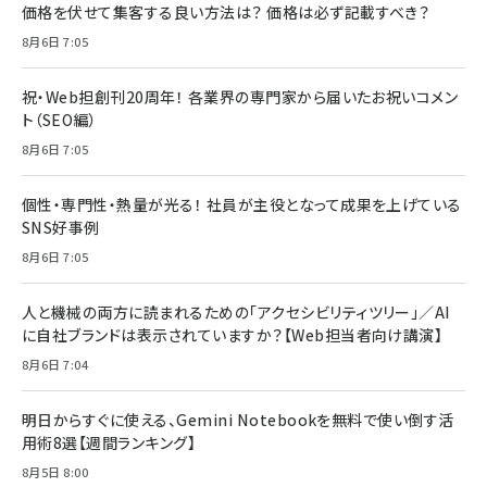
価格を伏せて集客する良い方法は？ 価格は必ず記載すべき？
8月6日 7:05
祝・Web担創刊20周年！ 各業界の専門家から届いたお祝いコメン
ト（SEO編）
8月6日 7:05
個性・専門性・熱量が光る！ 社員が主役となって成果を上げている
SNS好事例
8月6日 7:05
人と機械の両方に読まれるための「アクセシビリティツリー」／AI
に自社ブランドは表示されていますか？【Web担当者向け講演】
8月6日 7:04
明日からすぐに使える、Gemini Notebookを無料で使い倒す活
用術8選【週間ランキング】
8月5日 8:00