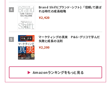
Brand Shift(ブランド・シフト): 「信頼」で選ば
れる時代の成長戦略
￥2,420
マーケティングの真実 P&G・グリコで学んだ
失敗と成長の法則
￥2,200
Amazonランキングをもっと見る
Amazon ビジネス・経済関連書籍 の売れ筋ランキン
Amazon 家電＆カメラ の売れ筋ランキング
Amazon パソコン・周辺機器 の売れ筋ランキング
グ
更新日時：2026/06/26 19:00
更新日時：2026/06/26 19:00
更新日時：2026/06/26 19:00
anan(アンアン)2026/07/01号 No.2501[魅せる
KIOXIA(キオクシア) 旧東芝メモリ microSD
KIOXIA(キオクシア) 旧東芝メモリ microSD
カラダ2026／宮舘涼太]
128GB UHS-I Class10 (最大読出速度
128GB UHS-I Class10 (最大読出速度