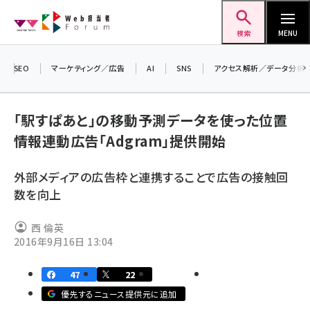
メ
Web担当者Forum
イ
検索
MENU
ン
コ
SEO
マーケティング／広告
AI
SNS
アクセス解析／データ分析
＼ 
ン
7月
テ
「駅すぱあと」の移動予測データを使った位置
差し
ン
情報連動広告「Adgram」提供開始
▼
ツ
seo (3523)
に
外部メディアの広告枠と連携することで広告の接触回
ai (2804)
移
数を向上
動
youtube (2429)
西 倫英
note (2312)
2016年9月16日 13:04
セミナー (2303)
47
22
z世代 (1622)
優先するニュース提供元に追加
meo (1275)