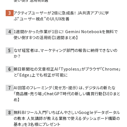
アクティブユーザーが2倍に急成長！ JA共済アプリに学
ぶ“ユーザー視点”のUI/UX改善
1週間かかった作業が1日に！ Gemini Notebookを無料で
使い倒す8つの活用術【1週間まとめ】
なぜ経営者は、マーケティング部門の報告に納得できないの
か？
朝日新聞社の文章校正AI「Typoless」がブラウザ「Chrome」
と「Edge」上でも校正が可能に
AI回答のフレーミング（見せ方・提示）は、デジタルの新たな
「商品棚・売り場」――ChatGPT時代の新しい購買行動【SEOまと
め】
無料BIツール入門『いちばんやさしいGoogleデータポータル
の教本 人気講師が教える業務で使えるダッシュボード構築の
基本』を3名様にプレゼント