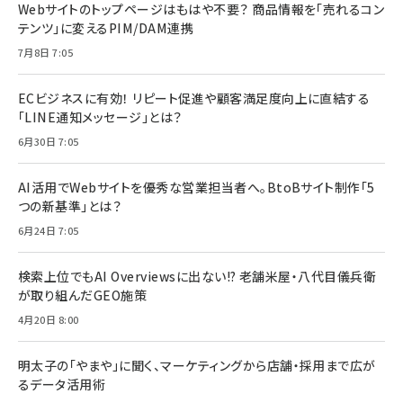
Webサイトのトップページはもはや不要？ 商品情報を「売れるコン
テンツ」に変えるPIM/DAM連携
7月8日 7:05
ECビジネスに有効！ リピート促進や顧客満足度向上に直結する
「LINE通知メッセージ」とは？
6月30日 7:05
AI活用でWebサイトを優秀な営業担当者へ。BtoBサイト制作「5
つの新基準」とは？
6月24日 7:05
検索上位でもAI Overviewsに出ない!? 老舗米屋・八代目儀兵衛
が取り組んだGEO施策
4月20日 8:00
明太子の「やまや」に聞く、マーケティングから店舗・採用まで広が
るデータ活用術