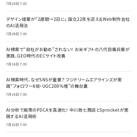
7月29日 7:05
デザイン提案が「2週間→2日に」 設立22年を迎えるWeb制作会社
のAI活用法
7月28日 7:05
AI検索で“自社がお勧め”されない！ お米ギフトの八代目儀兵衛が
実践、GEO時代のECサイト改善
7月16日 7:05
AI検索時代、なぜSNSが重要？ フジドリームエアラインズが実
践“フォロワー6倍・UGC200％増”の舞台裏
7月14日 7:05
AI分析で施策のPDCAを高速化！ 中川政七商店とSprocketが実
践するAI活用術
7月10日 7:05