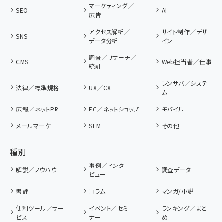
マーケティング／
SEO
AI
広告
アクセス解析／
サイト制作／デザ
SNS
データ分析
イン
調査／リサーチ／
CMS
Web担当者／仕事
統計
レンサバ／システ
法律／標準規格
UX／CX
ム
広報／ネットPR
EC／ネットショップ
モバイル
メールマーケ
SEM
その他
種別
事例／インタ
解説／ノウハウ
調査データ
ビュー
書評
コラム
マンガ/小説
便利ツール／サー
イベント／セミ
ランキング／まと
ビス
ナー
め