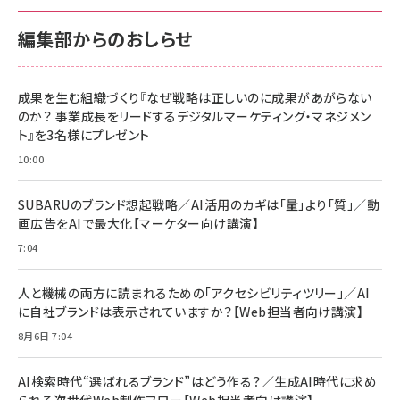
100MB/s) Nintendo Switch動作確認済 国内
100MB/s) Nintendo Switch動作確認済 国内
￥880
サポート正規品 メーカー保証5年 KLMEA128G
サポート正規品 メーカー保証5年 KLMEA128G
￥2,680
￥2,680
編集部からのおしらせ
anan(アンアン)2026/06/24号 No.2500増刊
スペシャルエディション[王道エンタメの矜持／
NIMASO ガラスフィルム iPhone 17 用 保護フィ
Amazon eギフトカード - Amazonロゴ - クラ
BTS]
ルム 強化ガラス 耐衝撃 高透過率 指紋防止 貼りや
シック
すい ガイド枠付き いPhone17 (6.3インチ) 対応
成果を生む組織づくり『なぜ戦略は正しいのに成果があがらない
￥1,100
￥5,000
2枚セット DSP25F1698
のか？ 事業成長をリードするデジタルマーケティング・マネジメン
￥1,599
ト』を3名様にプレゼント
anan(アンアン)2026/07/08号 No.2502[2026
Anker PowerLine III Flow USB-C & USB-C
年後半、あなたの恋と運命／山田涼介]
【New】Amazon Fire TV Stick HD | 手軽にスト
ケーブル Anker絡まないケーブル 240W 結束バン
10:00
リーミングをはじめよう | ストリーミングメディアプ
ド付き USB PD対応 シリコン素材採用 iPhone
￥880
レイヤー
17 / 16 / 15 / Galaxy iPad Pro MacBook
￥1,890
Pro/Air 各種対応 (1.8m ミッドナイトブラック)
SUBARUのブランド想起戦略／AI活用のカギは「量」より「質」／動
￥6,980
画広告をAIで最大化【マーケター向け講演】
ママ投資家が育休中に１億貯めた株式投資
アサヒ飲料 モンスター エナジー 355ml×24本
￥1,870
7:04
Anker Soundcore P31i (Bluetooth 6.1) 【完
￥4,192
全ワイヤレスイヤホン/アクティブノイズキャンセリ
ング/マルチポイント接続 / 最大50時間再生 / PSE
人と機械の両方に読まれるための「アクセシビリティツリー」／AI
組織の成果を最大化する ルールのデザイン
技術基準適合】ブラック
￥5,990
サッポロ 生ビール 黒ラベル 350ml 缶 24本 ビー
に自社ブランドは表示されていますか？【Web担当者向け講演】
￥1,980
ル ケース買い【6/30応募〆切! 黒ラベルビヤセラー
8月6日 7:04
キャンペーン】
Anker PowerLine III Flow USB-C & USB-C
ケーブル Anker絡まないケーブル 240W 結束バン
￥4,857
ド付き USB PD対応 シリコン素材採用 iPhone
AI検索時代“選ばれるブランド”はどう作る？／生成AI時代に求め
Amazonランキングをもっと見る
17 / 16 / 15 / Galaxy iPad Pro MacBook
￥1,890
られる次世代Web制作フロー【Web担当者向け講演】