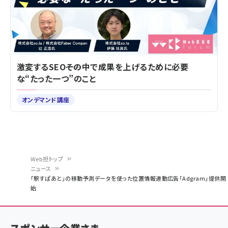
激変するSEO――その中で成果を上げるために必要
な“たった一つ”のこと
オンデマンド講座
Web担トップ
ニュース
パ
「駅すぱあと」の移動予測データを使った位置情報連動広告「Adgram」提供開
始
ン
く
ず