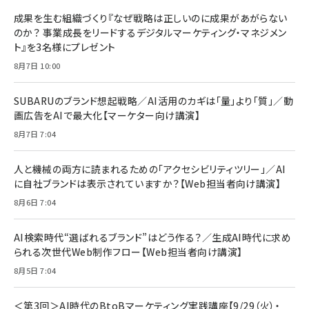
BTS]
ルム 強化ガラス 耐衝撃 高透過率 指紋防止 貼りや
シック
すい ガイド枠付き いPhone17 (6.3インチ) 対応
成果を生む組織づくり『なぜ戦略は正しいのに成果があがらない
￥1,100
￥5,000
2枚セット DSP25F1698
のか？ 事業成長をリードするデジタルマーケティング・マネジメン
￥1,599
ト』を3名様にプレゼント
anan(アンアン)2026/07/08号 No.2502[2026
Anker PowerLine III Flow USB-C & USB-C
年後半、あなたの恋と運命／山田涼介]
【New】Amazon Fire TV Stick HD | 手軽にスト
ケーブル Anker絡まないケーブル 240W 結束バン
8月7日 10:00
リーミングをはじめよう | ストリーミングメディアプ
ド付き USB PD対応 シリコン素材採用 iPhone
￥880
レイヤー
17 / 16 / 15 / Galaxy iPad Pro MacBook
￥1,890
Pro/Air 各種対応 (1.8m ミッドナイトブラック)
SUBARUのブランド想起戦略／AI活用のカギは「量」より「質」／動
￥6,980
画広告をAIで最大化【マーケター向け講演】
ママ投資家が育休中に１億貯めた株式投資
アサヒ飲料 モンスター エナジー 355ml×24本
￥1,870
8月7日 7:04
Anker Soundcore P31i (Bluetooth 6.1) 【完
￥4,192
全ワイヤレスイヤホン/アクティブノイズキャンセリ
ング/マルチポイント接続 / 最大50時間再生 / PSE
人と機械の両方に読まれるための「アクセシビリティツリー」／AI
組織の成果を最大化する ルールのデザイン
技術基準適合】ブラック
￥5,990
サッポロ 生ビール 黒ラベル 350ml 缶 24本 ビー
に自社ブランドは表示されていますか？【Web担当者向け講演】
￥1,980
ル ケース買い【6/30応募〆切! 黒ラベルビヤセラー
8月6日 7:04
キャンペーン】
Anker PowerLine III Flow USB-C & USB-C
ケーブル Anker絡まないケーブル 240W 結束バン
￥4,857
ド付き USB PD対応 シリコン素材採用 iPhone
AI検索時代“選ばれるブランド”はどう作る？／生成AI時代に求め
Amazonランキングをもっと見る
17 / 16 / 15 / Galaxy iPad Pro MacBook
￥1,890
られる次世代Web制作フロー【Web担当者向け講演】
Pro/Air 各種対応 (1.8m ミッドナイトブラック)
Amazonランキングをもっと見る
8月5日 7:04
Amazonランキングをもっと見る
＜第3回＞AI時代のBtoBマーケティング実践講座【9/29（火）・