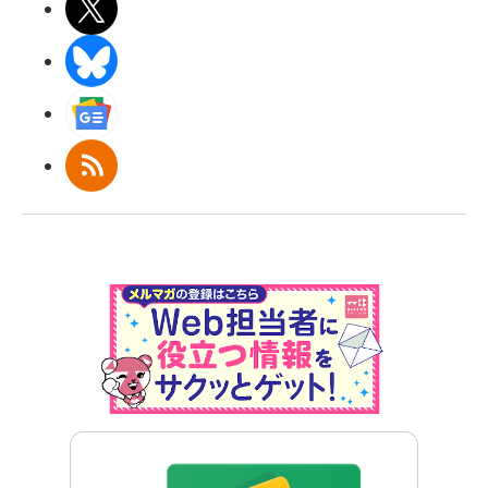
X(エックス)
BlueSky
Googleニュース
RSS