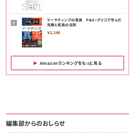
マーケティングの真実 P&G・グリコで学んだ
失敗と成長の法則
￥2,200
Amazonランキングをもっと見る
Amazon ビジネス・経済関連書籍 の売れ筋ランキン
Amazon 家電＆カメラ の売れ筋ランキング
Amazon パソコン・周辺機器 の売れ筋ランキング
グ
更新日時：2026/06/26 19:00
更新日時：2026/06/26 19:00
更新日時：2026/06/26 19:00
anan(アンアン)2026/07/01号 No.2501[魅せる
KIOXIA(キオクシア) 旧東芝メモリ microSD
KIOXIA(キオクシア) 旧東芝メモリ microSD
カラダ2026／宮舘涼太]
128GB UHS-I Class10 (最大読出速度
128GB UHS-I Class10 (最大読出速度
100MB/s) Nintendo Switch動作確認済 国内
100MB/s) Nintendo Switch動作確認済 国内
￥880
サポート正規品 メーカー保証5年 KLMEA128G
サポート正規品 メーカー保証5年 KLMEA128G
￥2,680
￥2,680
編集部からのおしらせ
anan(アンアン)2026/06/24号 No.2500増刊
スペシャルエディション[王道エンタメの矜持／
NIMASO ガラスフィルム iPhone 17 用 保護フィ
Amazon eギフトカード - Amazonロゴ - クラ