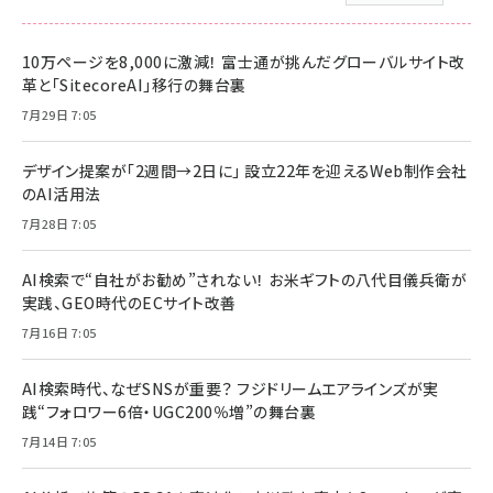
10万ページを8,000に激減！ 富士通が挑んだグローバルサイト改
革と「SitecoreAI」移行の舞台裏
7月29日 7:05
デザイン提案が「2週間→2日に」 設立22年を迎えるWeb制作会社
のAI活用法
7月28日 7:05
AI検索で“自社がお勧め”されない！ お米ギフトの八代目儀兵衛が
実践、GEO時代のECサイト改善
7月16日 7:05
AI検索時代、なぜSNSが重要？ フジドリームエアラインズが実
践“フォロワー6倍・UGC200％増”の舞台裏
7月14日 7:05