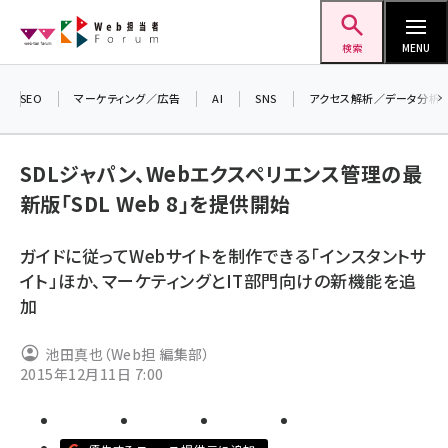
メ
Web担当者Forum
イ
検索
MENU
ン
コ
SEO
マーケティング／広告
AI
SNS
アクセス解析／データ分析
＼ 
ン
生成
テ
SDLジャパン、Webエクスペリエンス管理の最
るセ
ン
新版「SDL Web 8」を提供開始
20
ツ
seo (3528)
▼
に
ガイドに従ってWebサイトを制作できる「インスタントサ
ai (2811)
移
イト」ほか、マーケティングとIT部門向けの新機能を追
動
youtube (2439)
加
note (2315)
池田真也（Web担 編集部）
セミナー (2308)
2015年12月11日 7:00
z世代 (1623)
meo (1277)