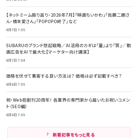
【ネットミーム振り返り・2026年7月】「映画ちいかわ」「佐藤二朗さ
ん・橋本愛さん」「POPOPO終了」など
8月7日 7:05
SUBARUのブランド想起戦略／AI活用のカギは「量」より「質」／動
画広告をAIで最大化【マーケター向け講演】
8月7日 7:04
価格を伏せて集客する良い方法は？ 価格は必ず記載すべき？
8月6日 7:05
祝・Web担創刊20周年！ 各業界の専門家から届いたお祝いコメン
ト（SEO編）
8月6日 7:05
新着記事をもっと見る