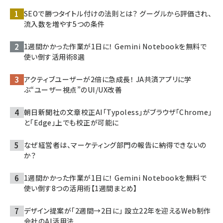
SEOで勝つタイトル付けの法則とは？ グーグルから評価され、
流入数を増やす5つの条件
1週間かかった作業が1日に！ Gemini Notebookを無料で
使い倒す活用術8選
アクティブユーザーが2倍に急成長！ JA共済アプリに学
ぶ“ユーザー視点”のUI/UX改善
朝日新聞社の文章校正AI「Typoless」がブラウザ「Chrome」
と「Edge」上でも校正が可能に
なぜ経営者は、マーケティング部門の報告に納得できないの
か？
1週間かかった作業が1日に！ Gemini Notebookを無料で
使い倒す8つの活用術【1週間まとめ】
デザイン提案が「2週間→2日に」 設立22年を迎えるWeb制作
会社のAI活用法