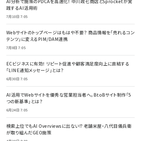
AI分析で施策のPDCAを高速化！ 中川政七商店とSprocketが実
践するAI活用術
7月10日 7:05
Webサイトのトップページはもはや不要？ 商品情報を「売れるコン
テンツ」に変えるPIM/DAM連携
7月8日 7:05
ECビジネスに有効！ リピート促進や顧客満足度向上に直結する
「LINE通知メッセージ」とは？
6月30日 7:05
AI活用でWebサイトを優秀な営業担当者へ。BtoBサイト制作「5
つの新基準」とは？
6月24日 7:05
検索上位でもAI Overviewsに出ない!? 老舗米屋・八代目儀兵衛
が取り組んだGEO施策
4月20日 8:00