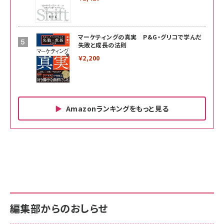
マーケティングの真実 P&G・グリコで学んだ
失敗と成長の法則
￥2,200
Amazonランキングをもっと見る
Amazon ビジネス・経済関連書籍 の売れ筋ランキン
Amazon 家電＆カメラ の売れ筋ランキング
Amazon パソコン・周辺機器 の売れ筋ランキング
グ
更新日時：2026/06/26 19:00
更新日時：2026/06/26 19:00
更新日時：2026/06/26 19:00
anan(アンアン)2026/07/01号 No.2501[魅せる
KIOXIA(キオクシア) 旧東芝メモリ microSD
KIOXIA(キオクシア) 旧東芝メモリ microSD
カラダ2026／宮舘涼太]
128GB UHS-I Class10 (最大読出速度
128GB UHS-I Class10 (最大読出速度
100MB/s) Nintendo Switch動作確認済 国内
100MB/s) Nintendo Switch動作確認済 国内
￥880
サポート正規品 メーカー保証5年 KLMEA128G
サポート正規品 メーカー保証5年 KLMEA128G
￥2,680
￥2,680
編集部からのおしらせ
anan(アンアン)2026/06/24号 No.2500増刊
スペシャルエディション[王道エンタメの矜持／
NIMASO ガラスフィルム iPhone 17 用 保護フィ
Amazon eギフトカード - Amazonロゴ - クラ