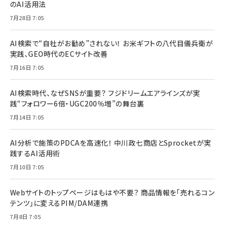
のAI活用法
7月28日 7:05
AI検索で“自社がお勧め”されない！ お米ギフトの八代目儀兵衛が
実践、GEO時代のECサイト改善
7月16日 7:05
AI検索時代、なぜSNSが重要？ フジドリームエアラインズが実
践“フォロワー6倍・UGC200％増”の舞台裏
7月14日 7:05
AI分析で施策のPDCAを高速化！ 中川政七商店とSprocketが実
践するAI活用術
7月10日 7:05
Webサイトのトップページはもはや不要？ 商品情報を「売れるコン
テンツ」に変えるPIM/DAM連携
7月8日 7:05