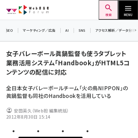
メ
Web担当者Forum
イ
検索
MENU
ン
コ
SEO
マーケティング／広告
AI
SNS
アクセス解析／データ分析
＼ 
ン
7月
テ
女子バレーボール眞鍋監督も使うタブレット
差し
ン
業務活用システム「Handbook」がHTML5コ
▼ア
ツ
seo (3523)
ンテンツの配信に対応
に
ai (2804)
移
全日本女子バレーボールチーム「火の鳥NIPPON」の
動
youtube (2429)
眞鍋監督も同社のHandbookを活用している
note (2312)
安田英久（Web担 編集統括）
セミナー (2303)
2012年8月30日 15:14
z世代 (1622)
meo (1275)