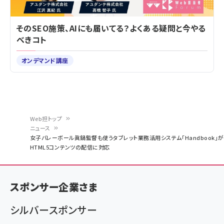
そのSEO施策、AIにも届いてる？よくある疑問と今やる
べきコト
オンデマンド講座
Web担トップ
ニュース
パ
女子バレーボール眞鍋監督も使うタブレット業務活用システム「Handbook」が
HTML5コンテンツの配信に対応
ン
く
ず
スポンサー企業さま
シルバースポンサー