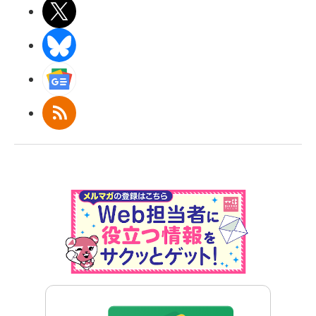
X(エックス)
BlueSky
Googleニュース
RSS