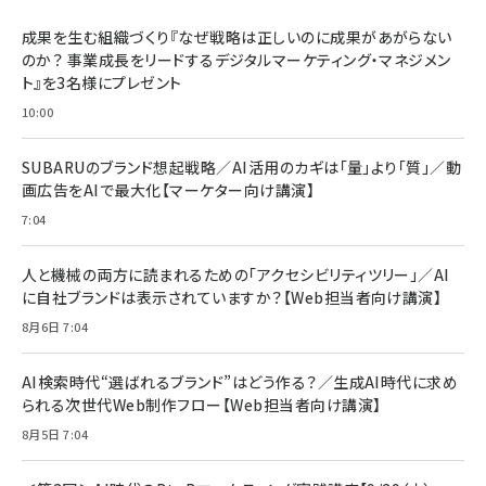
BTS]
ルム 強化ガラス 耐衝撃 高透過率 指紋防止 貼りや
シック
すい ガイド枠付き いPhone17 (6.3インチ) 対応
成果を生む組織づくり『なぜ戦略は正しいのに成果があがらない
￥1,100
￥5,000
2枚セット DSP25F1698
のか？ 事業成長をリードするデジタルマーケティング・マネジメン
￥1,599
ト』を3名様にプレゼント
anan(アンアン)2026/07/08号 No.2502[2026
Anker PowerLine III Flow USB-C & USB-C
年後半、あなたの恋と運命／山田涼介]
【New】Amazon Fire TV Stick HD | 手軽にスト
ケーブル Anker絡まないケーブル 240W 結束バン
10:00
リーミングをはじめよう | ストリーミングメディアプ
ド付き USB PD対応 シリコン素材採用 iPhone
￥880
レイヤー
17 / 16 / 15 / Galaxy iPad Pro MacBook
￥1,890
Pro/Air 各種対応 (1.8m ミッドナイトブラック)
SUBARUのブランド想起戦略／AI活用のカギは「量」より「質」／動
￥6,980
画広告をAIで最大化【マーケター向け講演】
ママ投資家が育休中に１億貯めた株式投資
アサヒ飲料 モンスター エナジー 355ml×24本
￥1,870
7:04
Anker Soundcore P31i (Bluetooth 6.1) 【完
￥4,192
全ワイヤレスイヤホン/アクティブノイズキャンセリ
ング/マルチポイント接続 / 最大50時間再生 / PSE
人と機械の両方に読まれるための「アクセシビリティツリー」／AI
組織の成果を最大化する ルールのデザイン
技術基準適合】ブラック
￥5,990
サッポロ 生ビール 黒ラベル 350ml 缶 24本 ビー
に自社ブランドは表示されていますか？【Web担当者向け講演】
￥1,980
ル ケース買い【6/30応募〆切! 黒ラベルビヤセラー
8月6日 7:04
キャンペーン】
Anker PowerLine III Flow USB-C & USB-C
ケーブル Anker絡まないケーブル 240W 結束バン
￥4,857
ド付き USB PD対応 シリコン素材採用 iPhone
AI検索時代“選ばれるブランド”はどう作る？／生成AI時代に求め
Amazonランキングをもっと見る
17 / 16 / 15 / Galaxy iPad Pro MacBook
￥1,890
られる次世代Web制作フロー【Web担当者向け講演】
Pro/Air 各種対応 (1.8m ミッドナイトブラック)
Amazonランキングをもっと見る
8月5日 7:04
Amazonランキングをもっと見る