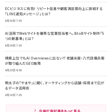
ECビジネスに有効！ リピート促進や顧客満足度向上に直結する
「LINE通知メッセージ」とは？
6月30日 7:05
AI活用でWebサイトを優秀な営業担当者へ。BtoBサイト制作「5
つの新基準」とは？
6月24日 7:05
検索上位でもAI Overviewsに出ない!? 老舗米屋・八代目儀兵衛
が取り組んだGEO施策
4月20日 8:00
明太子の「やまや」に聞く、マーケティングから店舗・採用まで広が
るデータ活用術
4月14日 7:05
企画広告記事をもっと見る