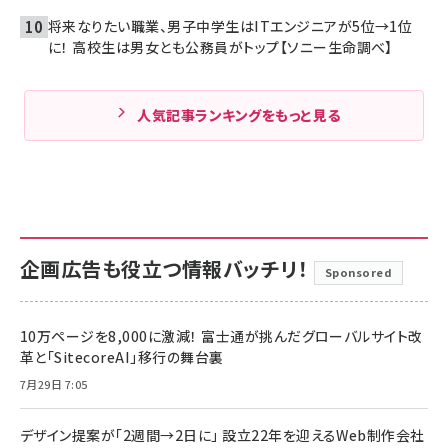
将来なりたい職業、男子中学生はITエンジニアが5位→1位
に！ 高校生は男女とも公務員がトップ【ソニー生命調べ】
人気記事ランキングをもっと見る
企画広告も役立つ情報バッチリ！
Sponsored
10万ページを8,000に激減！ 富士通が挑んだグローバルサイト改
革と「SitecoreAI」移行の舞台裏
7月29日 7:05
デザイン提案が「2週間→2日に」 設立22年を迎えるWeb制作会社