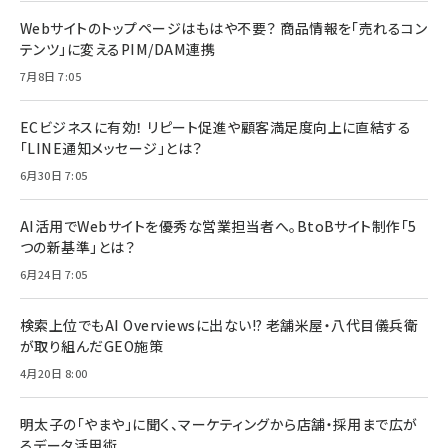
Webサイトのトップページはもはや不要？ 商品情報を「売れるコン
テンツ」に変えるPIM/DAM連携
7月8日 7:05
ECビジネスに有効！ リピート促進や顧客満足度向上に直結する
「LINE通知メッセージ」とは？
6月30日 7:05
AI活用でWebサイトを優秀な営業担当者へ。BtoBサイト制作「5
つの新基準」とは？
6月24日 7:05
検索上位でもAI Overviewsに出ない!? 老舗米屋・八代目儀兵衛
が取り組んだGEO施策
4月20日 8:00
明太子の「やまや」に聞く、マーケティングから店舗・採用まで広が
るデータ活用術