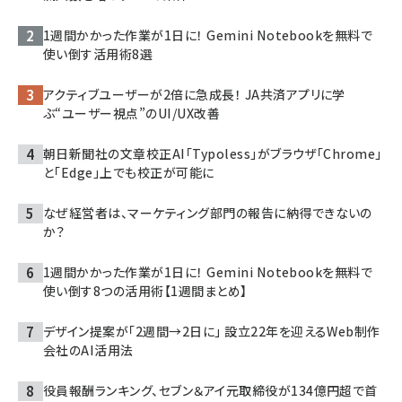
1週間かかった作業が1日に！ Gemini Notebookを無料で
使い倒す活用術8選
アクティブユーザーが2倍に急成長！ JA共済アプリに学
ぶ“ユーザー視点”のUI/UX改善
朝日新聞社の文章校正AI「Typoless」がブラウザ「Chrome」
と「Edge」上でも校正が可能に
なぜ経営者は、マーケティング部門の報告に納得できないの
か？
1週間かかった作業が1日に！ Gemini Notebookを無料で
使い倒す8つの活用術【1週間まとめ】
デザイン提案が「2週間→2日に」 設立22年を迎えるWeb制作
会社のAI活用法
役員報酬ランキング、セブン＆アイ元取締役が134億円超で首