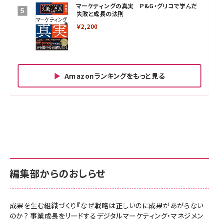
マーケティングの真実 P&G・グリコで学んだ
失敗と成長の法則
￥2,200
Amazonランキングをもっと見る
Amazon ビジネス・経済関連書籍 の売れ筋ランキン
Amazon 家電＆カメラ の売れ筋ランキング
Amazon パソコン・周辺機器 の売れ筋ランキング
グ
更新日時：2026/06/26 19:00
更新日時：2026/06/26 19:00
更新日時：2026/06/26 19:00
anan(アンアン)2026/07/01号 No.2501[魅
KIOXIA(キオクシア) 旧東芝メモリ microSD
KIOXIA(キオクシア) 旧東芝メモリ microSD
せるカラダ2026／宮舘涼太]
128GB UHS-I Class10 (最大読出速度
128GB UHS-I Class10 (最大読出速度
100MB/s) Nintendo Switch動作確認済 国
100MB/s) Nintendo Switch動作確認済 国
￥880
内サポート正規品 メーカー保証5年
内サポート正規品 メーカー保証5年
￥2,680
￥2,680
KLMEA128G
KLMEA128G
編集部からのおしらせ
anan(アンアン)2026/06/24号 No.2500増刊
スペシャルエディション[王道エンタメの矜持／
NIMASO ガラスフィルム iPhone 17 用 保護フィ
Amazon eギフトカード - Amazonロゴ - クラ
BTS]
ルム 強化ガラス 耐衝撃 高透過率 指紋防止 貼りや
シック
すい ガイド枠付き いPhone17 (6.3インチ) 対応
成果を生む組織づくり『なぜ戦略は正しいのに成果があがらない
￥1,100
￥5,000
2枚セット DSP25F1698
のか？ 事業成長をリードするデジタルマーケティング・マネジメン
￥1,599