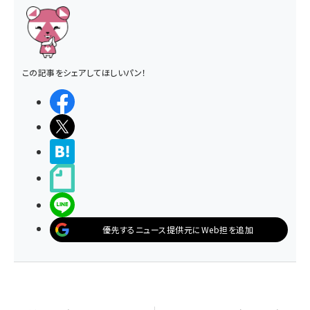
この記事をシェアしてほしいパン！
シェアする
ポストする
>ブクマする
noteで書く
LINEで送る
優先するニュース提供元にWeb担を追加