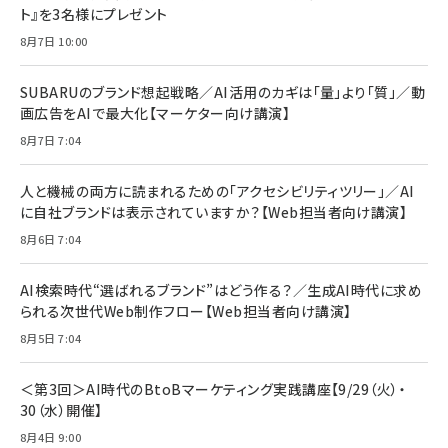
ト』を3名様にプレゼント
anan(アンアン)2026/07/08号 No.2502[2026
Anker PowerLine III Flow USB-C & USB-C
年後半、あなたの恋と運命／山田涼介]
【New】Amazon Fire TV Stick HD | 手軽にスト
ケーブル Anker絡まないケーブル 240W 結束バン
8月7日 10:00
リーミングをはじめよう | ストリーミングメディアプ
ド付き USB PD対応 シリコン素材採用 iPhone
￥880
レイヤー
17 / 16 / 15 / Galaxy iPad Pro MacBook
￥1,890
Pro/Air 各種対応 (1.8m ミッドナイトブラック)
SUBARUのブランド想起戦略／AI活用のカギは「量」より「質」／動
￥6,980
画広告をAIで最大化【マーケター向け講演】
ママ投資家が育休中に１億貯めた株式投資
アサヒ飲料 モンスター エナジー 355ml×24本
￥1,870
8月7日 7:04
Anker Soundcore P31i (Bluetooth 6.1) 【完
￥4,192
全ワイヤレスイヤホン/アクティブノイズキャンセリ
ング/マルチポイント接続 / 最大50時間再生 / PSE
人と機械の両方に読まれるための「アクセシビリティツリー」／AI
組織の成果を最大化する ルールのデザイン
技術基準適合】ブラック
￥5,990
サッポロ 生ビール 黒ラベル 350ml 缶 24本 ビー
に自社ブランドは表示されていますか？【Web担当者向け講演】
￥1,980
ル ケース買い【6/30応募〆切! 黒ラベルビヤセラー
8月6日 7:04
キャンペーン】
Anker PowerLine III Flow USB-C & USB-C
ケーブル Anker絡まないケーブル 240W 結束バン
￥4,857
ド付き USB PD対応 シリコン素材採用 iPhone
AI検索時代“選ばれるブランド”はどう作る？／生成AI時代に求め
Amazonランキングをもっと見る
17 / 16 / 15 / Galaxy iPad Pro MacBook
￥1,890
られる次世代Web制作フロー【Web担当者向け講演】
Pro/Air 各種対応 (1.8m ミッドナイトブラック)
Amazonランキングをもっと見る
8月5日 7:04
Amazonランキングをもっと見る
＜第3回＞AI時代のBtoBマーケティング実践講座【9/29（火）・
30（水）開催】
8月4日 9:00