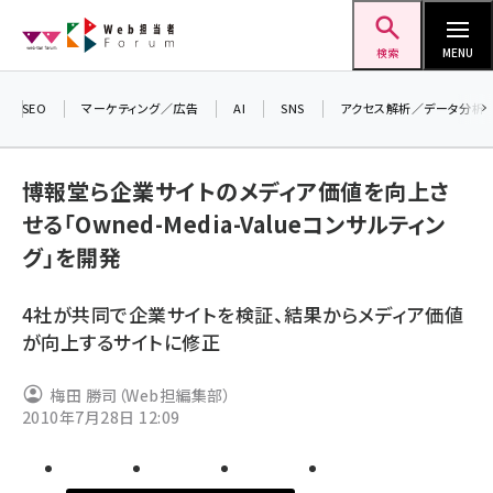
メ
Web担当者Forum
イ
検索
MENU
ン
コ
SEO
マーケティング／広告
AI
SNS
アクセス解析／データ分析
＼ 
ン
生成
テ
るセ
博報堂ら企業サイトのメディア価値を向上さ
ン
202
せる「Owned-Media-Valueコンサルティン
ツ
seo (3538)
▼申
グ」を開発
に
ai (2820)
移
4社が共同で企業サイトを検証、結果からメディア価値
動
youtube (2444)
が向上するサイトに修正
note (2322)
梅田 勝司（Web担編集部）
セミナー (2315)
2010年7月28日 12:09
z世代 (1629)
meo (1281)