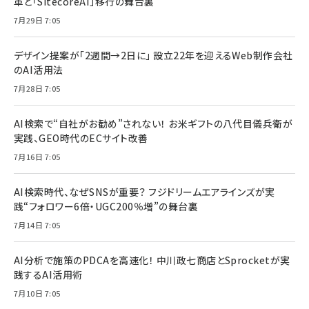
革と「SitecoreAI」移行の舞台裏
7月29日 7:05
デザイン提案が「2週間→2日に」 設立22年を迎えるWeb制作会社
のAI活用法
7月28日 7:05
AI検索で“自社がお勧め”されない！ お米ギフトの八代目儀兵衛が
実践、GEO時代のECサイト改善
7月16日 7:05
AI検索時代、なぜSNSが重要？ フジドリームエアラインズが実
践“フォロワー6倍・UGC200％増”の舞台裏
7月14日 7:05
AI分析で施策のPDCAを高速化！ 中川政七商店とSprocketが実
践するAI活用術
7月10日 7:05