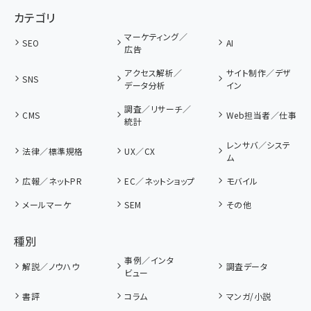
カテゴリ
マーケティング／
SEO
AI
広告
アクセス解析／
サイト制作／デザ
SNS
データ分析
イン
調査／リサーチ／
CMS
Web担当者／仕事
統計
レンサバ／システ
法律／標準規格
UX／CX
ム
広報／ネットPR
EC／ネットショップ
モバイル
メールマーケ
SEM
その他
種別
事例／インタ
解説／ノウハウ
調査データ
ビュー
書評
コラム
マンガ/小説