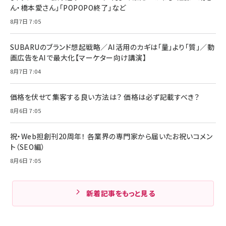
ん・橋本愛さん」「POPOPO終了」など
8月7日 7:05
SUBARUのブランド想起戦略／AI活用のカギは「量」より「質」／動
画広告をAIで最大化【マーケター向け講演】
8月7日 7:04
価格を伏せて集客する良い方法は？ 価格は必ず記載すべき？
8月6日 7:05
祝・Web担創刊20周年！ 各業界の専門家から届いたお祝いコメン
ト（SEO編）
8月6日 7:05
新着記事をもっと見る