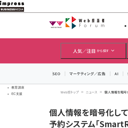
メ
イ
Web担当者
Web担当者
ン
EC担当者
コ
製品導入
ン
企業IT
ソフト開発
テ
人気／注目
から探す
IoT・AI
ン
DCクラウド
研究・調査
ツ
SEO
マーケティング／広告
AI
エネルギー
に
ドローン
移
教育講座
Web担トップ
ニュース
個人情報を暗号化
EC支援
動
パ
個人情報を暗号化して
ン
予約システム「SmartRe
く