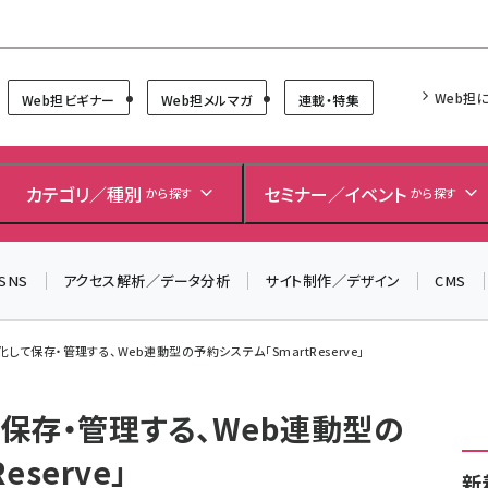
Forum
Web担
Web担ビギナー
Web担メルマガ
連載・特集
＼ 読者アンケートにご協力ください ／
7月24日で創刊20周年。ご回答者には抽選でプレゼントを
カテゴリ／種別
セミナー／イベント
から探す
から探す
差し上げます！
▼アンケートページはこちらから▼
SNS
アクセス解析／データ分析
サイト制作／デザイン
CMS
して保存・管理する、Web連動型の予約システム「SmartReserve」
保存・管理する、Web連動型の
serve」
新