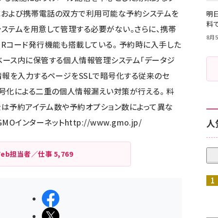
PCおよび携帯電話の双方で利用可能な予約システムを
明日
料
ステムを用意して管理する必要がない。さらに、携帯
8月5
Rコード発行機能も搭載している。 予約時に入手した
ベース内に保管する個人情報管理システム「データジ
情報を入力するページをSSLで暗号化する従来のセ
号化による二重の個人情報漏えい対策が行える。 料
料金は予約アイテム数や予約オプション数によって異な
GMOインターネット
http://www.gmo.jp/
人
Web担当者／仕事
5,769
シェアする
ポストする