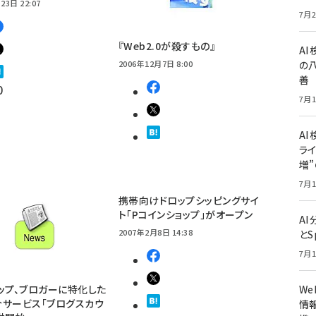
23日 22:07
7月2
『Web2.0が殺すもの』
A
2006年12月7日 8:00
の
善
0
7月1
AI
ライ
増
7月1
携帯向けドロップシッピングサイ
ト「Pコインショップ」がオープン
A
2007年2月8日 14:38
とS
7月1
ップ、ブロガーに特化した
W
サービス「ブログスカウ
情報