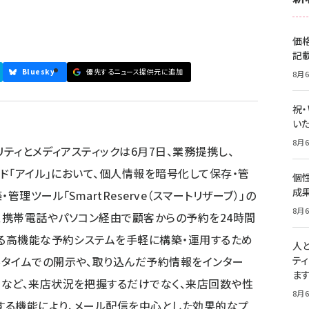
価
記
Bluesky
優先するニュース提供元に追加
8月6
祝
いた
8月6
ュリティとメディアスティックは6月7日、業務提携し、
ンド「アイル」において、個人情報を暗号化して保存・管
個
成
理ツール「SmartReserve（スマートリザーブ）」の
8月6
ve」は、携帯電話やパソコン経由で顧客からの予約を24時間
きる高機能な予約システムを手軽に構築・運用するため
人
ルタイムでの開示や、取り込んだ予約情報をインター
テ
ま
など、来店状況を把握するだけでなく、来店回数や性
8月6
する機能により、メール配信を中心とした効果的なプ