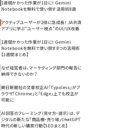
1週間かかった作業が1日に！ Gemini
Notebookを無料で使い倒す活用術8選
アクティブユーザーが2倍に急成長！ JA共済
アプリに学ぶ“ユーザー視点”のUI/UX改善
1週間かかった作業が1日に！ Gemini
Notebookを無料で使い倒す8つの活用術
【1週間まとめ】
なぜ経営者は、マーケティング部門の報告に
納得できないのか？
朝日新聞社の文章校正AI「Typoless」がブ
ラウザ「Chrome」と「Edge」上でも校正が
可能に
AI回答のフレーミング（見せ方・提示）は、デ
ジタルの新たな「商品棚・売り場」――ChatGPT
時代の新しい購買行動【SEOまとめ】