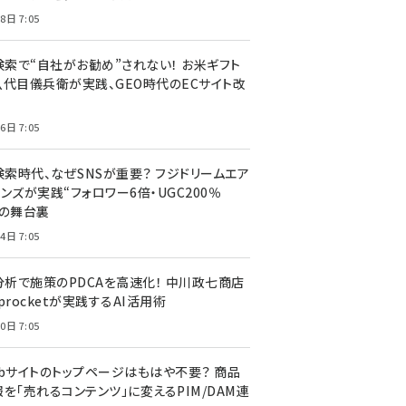
8日 7:05
I検索で“自社がお勧め”されない！ お米ギフト
八代目儀兵衛が実践、GEO時代のECサイト改
6日 7:05
検索時代、なぜSNSが重要？ フジドリームエア
ンズが実践“フォロワー6倍・UGC200％
”の舞台裏
4日 7:05
I分析で施策のPDCAを高速化！ 中川政七商店
procketが実践するAI活用術
0日 7:05
ebサイトのトップページはもはや不要？ 商品
を「売れるコンテンツ」に変えるPIM/DAM連