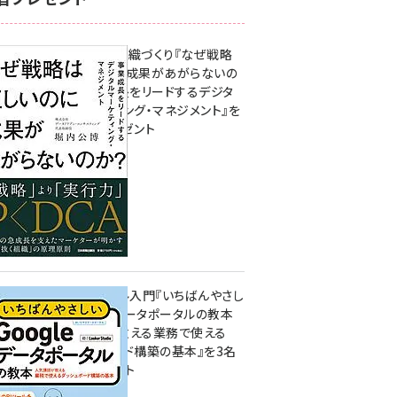
成果を生む組織づくり『なぜ戦略
は正しいのに成果があがらないの
か？ 事業成長をリードするデジタ
ルマーケティング・マネジメント』を
3名様にプレゼント
10:00
無料BIツール入門『いちばんやさし
いGoogleデータポータルの教本
人気講師が教える業務で使える
ダッシュボード構築の基本』を3名
様にプレゼント
7月31日 10:00