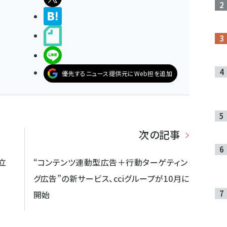
>ブクマする
noteで書く
LINEで送る
優先するニュース提供元にWeb担を追加
次の記事
立
“コンテンツ連動型広告＋行動ターゲティン
グ広告”の新サービス、cciグループが10月に
開始