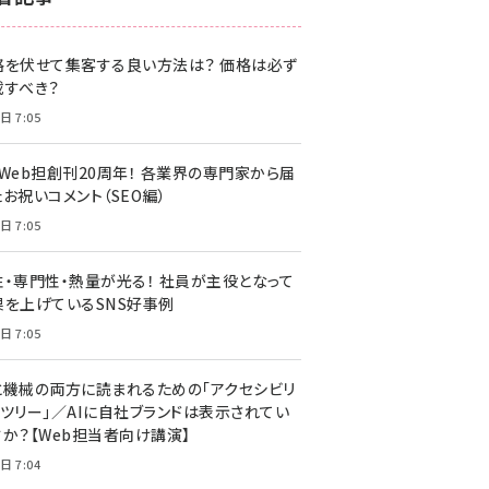
z世代 (1622)
格を伏せて集客する良い方法は？ 価格は必ず
meo (1275)
載すべき？
llmo (1161)
日 7:05
・Web担創刊20周年！ 各業界の専門家から届
お祝いコメント（SEO編）
日 7:05
性・専門性・熱量が光る！ 社員が主役となって
果を上げているSNS好事例
日 7:05
と機械の両方に読まれるための「アクセシビリ
ィツリー」／AIに自社ブランドは表示されてい
すか？【Web担当者向け講演】
日 7:04