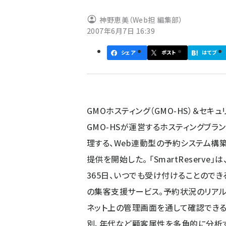
ず
神野恵美（Web担 編集部）
2007年6月7日 16:39
シェア
ポスト
はてブ
GMOホスティング（GMO-HS）＆セキ
GMO-HSが運営するホスティングブラ
理する、Web連動型の予約システム構築・管
提供を開始した。 「SmartReser
365日、いつでも受け付けることので
の集客支援サービス。予約状況のリア
ネット上の管理画面を通して確認できる
別、年代など顧客属性を多角的に分析