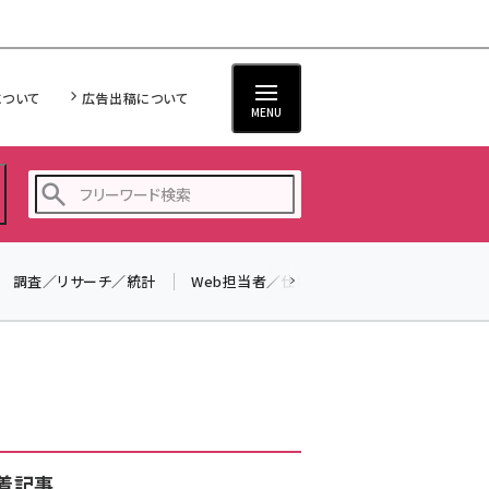
について
広告出稿について
MENU
調査／リサーチ／統計
Web担当者／仕事
法律／標準規格
seo (3523)
ai (2804)
youtube (2429)
note (2312)
セミナー (2303)
着記事