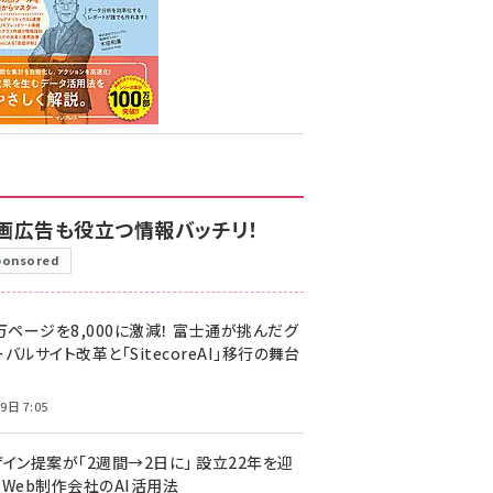
画広告も役立つ情報バッチリ！
ponsored
万ページを8,000に激減！ 富士通が挑んだグ
バルサイト改革と「SitecoreAI」移行の舞台
9日 7:05
ザイン提案が「2週間→2日に」 設立22年を迎
るWeb制作会社のAI活用法