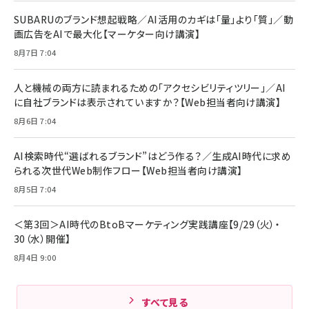
￥880
レイヤー
17 / 16 / 15 / Galaxy iPad Pro MacBook
￥1,890
Pro/Air 各種対応 (1.8m ミッドナイトブラック)
SUBARUのブランド想起戦略／AI活用のカギは「量」より「質」／動
￥6,980
画広告をAIで最大化【マーケター向け講演】
ママ投資家が育休中に１億貯めた株式投資
アサヒ飲料 モンスター エナジー 355ml×24本
￥1,870
8月7日 7:04
Anker Soundcore P31i (Bluetooth 6.1) 【完
￥4,192
全ワイヤレスイヤホン/アクティブノイズキャンセリ
ング/マルチポイント接続 / 最大50時間再生 / PSE
人と機械の両方に読まれるための「アクセシビリティツリー」／AI
組織の成果を最大化する ルールのデザイン
技術基準適合】ブラック
￥5,990
サッポロ 生ビール 黒ラベル 350ml 缶 24本 ビー
に自社ブランドは表示されていますか？【Web担当者向け講演】
￥1,980
ル ケース買い【6/30応募〆切! 黒ラベルビヤセラー
8月6日 7:04
キャンペーン】
Anker PowerLine III Flow USB-C & USB-C
ケーブル Anker絡まないケーブル 240W 結束バン
￥4,857
ド付き USB PD対応 シリコン素材採用 iPhone
AI検索時代“選ばれるブランド”はどう作る？／生成AI時代に求め
Amazonランキングをもっと見る
17 / 16 / 15 / Galaxy iPad Pro MacBook
￥1,890
られる次世代Web制作フロー【Web担当者向け講演】
Pro/Air 各種対応 (1.8m ミッドナイトブラック)
Amazonランキングをもっと見る
8月5日 7:04
Amazonランキングをもっと見る
＜第3回＞AI時代のBtoBマーケティング実践講座【9/29（火）・
30（水）開催】
8月4日 9:00
すべて見る