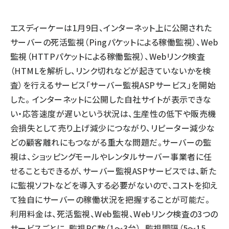
llmo (1171)
エスディーケーは1月9日、インターネット上に公開された
サーバーの死活監視（Pingパケットによる稼働監視）、Web
監視（HTTPパケットによる稼働監視）、Webリンク検査
（HTMLを解析し、リンク切れなどが起きていないかを検
査）を行えるサービス「サーバー監視ASPサービス」を開始
した。 インターネットに公開した自社サイトが表示できな
い・応答速度が遅いという状況は、生産性の低下や販売機
会損失として売り上げ減少につながり、リピーター減少な
どの顧客離れにもつながる重大な問題だ。サーバーの監
視は、ショッピングモールやレンタルサーバー事業者に任
せることもできるが、サーバー監視ASPサービスでは、新た
に監視ソフトなどを導入する必要がないので、コストを抑え
て独自にサーバーの稼働状況を把握することが可能だ。
利用料金は、死活監視、Web監視、Webリンク検査の3つの
サービスごとに、監視PC数（1～3台）、監視間隔（5～15