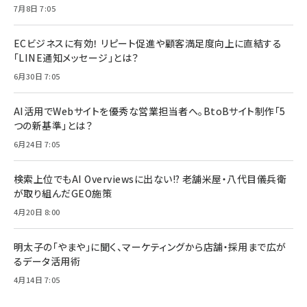
7月8日 7:05
ECビジネスに有効！ リピート促進や顧客満足度向上に直結する
「LINE通知メッセージ」とは？
6月30日 7:05
AI活用でWebサイトを優秀な営業担当者へ。BtoBサイト制作「5
つの新基準」とは？
6月24日 7:05
検索上位でもAI Overviewsに出ない!? 老舗米屋・八代目儀兵衛
が取り組んだGEO施策
4月20日 8:00
明太子の「やまや」に聞く、マーケティングから店舗・採用まで広が
るデータ活用術
4月14日 7:05