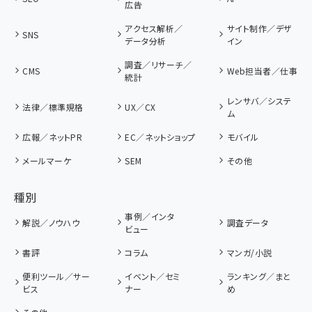
広告
アクセス解析／
サイト制作／デザ
SNS
データ分析
イン
調査／リサーチ／
CMS
Web担当者／仕事
統計
レンサバ／システ
法律／標準規格
UX／CX
ム
広報／ネットPR
EC／ネットショップ
モバイル
メールマーケ
SEM
その他
種別
事例／インタ
解説／ノウハウ
調査データ
ビュー
書評
コラム
マンガ/小説
便利ツール／サー
イベント／セミ
ランキング／まと
ビス
ナー
め