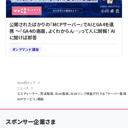
公開されたばかりの『MCPサーバー』でAIとGA4を連
携 ～『GA4の画面、よくわからん…』って人に朗報！ AI
に聞けば即答
オンデマンド講座
Web担トップ
ニュース
パ
エスディーケー、死活監視、Web監視、Webリンク検査が行える「サーバー監視
ASPサービス」開始
ン
く
ず
スポンサー企業さま