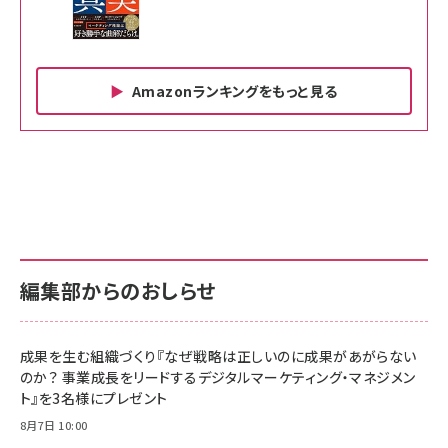
Amazonランキングをもっと見る
Amazon ビジネス・経済関連書籍 の売れ筋ランキン
Amazon 家電＆カメラ の売れ筋ランキング
Amazon パソコン・周辺機器 の売れ筋ランキング
グ
更新日時：2026/06/26 19:00
更新日時：2026/06/26 19:00
更新日時：2026/06/26 19:00
anan(アンアン)2026/07/01号 No.2501[魅
KIOXIA(キオクシア) 旧東芝メモリ microSD
KIOXIA(キオクシア) 旧東芝メモリ microSD
せるカラダ2026／宮舘涼太]
128GB UHS-I Class10 (最大読出速度
128GB UHS-I Class10 (最大読出速度
100MB/s) Nintendo Switch動作確認済 国
100MB/s) Nintendo Switch動作確認済 国
￥880
内サポート正規品 メーカー保証5年
内サポート正規品 メーカー保証5年
￥2,680
￥2,680
KLMEA128G
KLMEA128G
編集部からのおしらせ
anan(アンアン)2026/06/24号 No.2500増
刊 スペシャルエディション[王道エンタメの矜
NIMASO ガラスフィルム iPhone 17 用 保護
Amazon eギフトカード - Amazonロゴ - ク
持／BTS]
フィルム 強化ガラス 耐衝撃 高透過率 指紋防
ラシック
止 貼りやすい ガイド枠付き いPhone17 (6.3
成果を生む組織づくり『なぜ戦略は正しいのに成果があがらない
￥1,100
￥5,000
インチ) 対応 2枚セット DSP25F1698
のか？ 事業成長をリードするデジタルマーケティング・マネジメン
￥1,599
ト』を3名様にプレゼント
anan(アンアン)2026/07/08号 No.2502[2026
Anker PowerLine III Flow USB-C & USB-C
年後半、あなたの恋と運命／山田涼介]
【New】Amazon Fire TV Stick HD | 手軽にスト
ケーブル Anker絡まないケーブル 240W 結束バン
8月7日 10:00
リーミングをはじめよう | ストリーミングメディアプ
ド付き USB PD対応 シリコン素材採用 iPhone