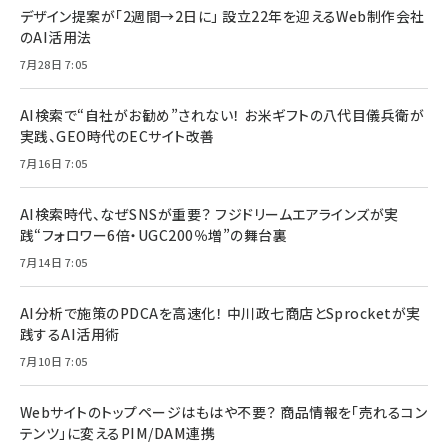
デザイン提案が「2週間→2日に」 設立22年を迎えるWeb制作会社
のAI活用法
7月28日 7:05
AI検索で“自社がお勧め”されない！ お米ギフトの八代目儀兵衛が
実践、GEO時代のECサイト改善
7月16日 7:05
AI検索時代、なぜSNSが重要？ フジドリームエアラインズが実
践“フォロワー6倍・UGC200％増”の舞台裏
7月14日 7:05
AI分析で施策のPDCAを高速化！ 中川政七商店とSprocketが実
践するAI活用術
7月10日 7:05
Webサイトのトップページはもはや不要？ 商品情報を「売れるコン
テンツ」に変えるPIM/DAM連携