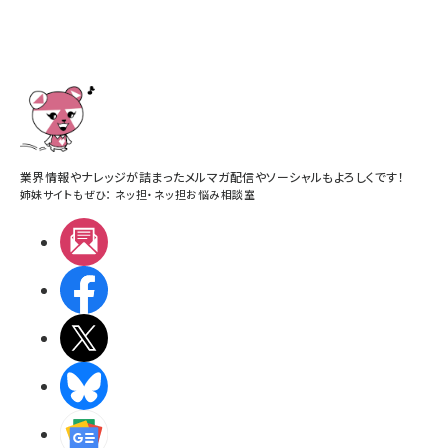
業界情報やナレッジが詰まったメルマガ配信やソーシャルもよろしくです！
姉妹サイトもぜひ：
ネッ担
・
ネッ担お悩み相談室
メルマガ
Facebook
X(エックス)
BlueSky
Googleニュース