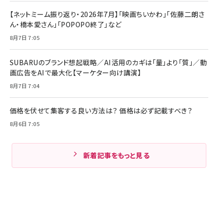
【ネットミーム振り返り・2026年7月】「映画ちいかわ」「佐藤二朗さ
ん・橋本愛さん」「POPOPO終了」など
8月7日 7:05
SUBARUのブランド想起戦略／AI活用のカギは「量」より「質」／動
画広告をAIで最大化【マーケター向け講演】
8月7日 7:04
価格を伏せて集客する良い方法は？ 価格は必ず記載すべき？
8月6日 7:05
新着記事をもっと見る