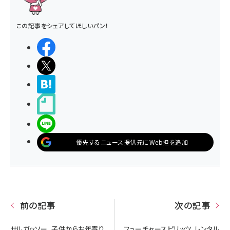
この記事をシェアしてほしいパン！
シェアする
ポストする
>ブクマする
noteで書く
LINEで送る
優先するニュース提供元にWeb担を追加
前の記事
次の記事
サルガッソー、子供からお年寄り
フューチャースピリッツ、レンタル