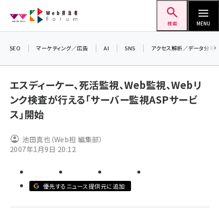
メ
Web担当者Forum
イ
検索
MENU
ン
コ
SEO
マーケティング／広告
AI
SNS
アクセス解析／データ分析
＼ 
ン
生成
テ
エスディーケー、死活監視、Web監視、Webリ
るセ
ン
ンク検査が行える「サーバー監視ASPサービ
202
ツ
seo (3541)
ス」開始
▼申
に
ai (2827)
移
池田真也（Web担 編集部）
動
youtube (2449)
2007年1月9日 20:12
note (2323)
セミナー (2318)
優先するニュース提供元に追加
z世代 (1632)
meo (1282)