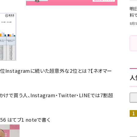
明日
料
8月5
位Instagramに続いた超意外な2位とは？【ネオマー
人
買う人、Instagram・Twitter・LINEでは7割超
ト
56
はてブ
1
noteで書く