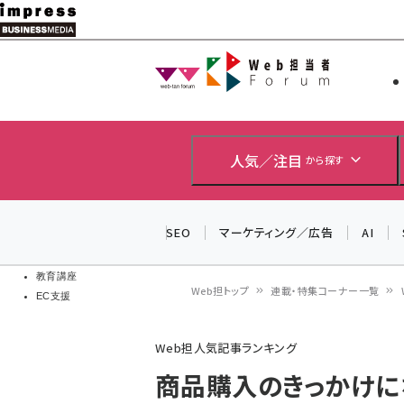
メ
イ
Web担当者
Web担当者
ン
EC担当者
コ
製品導入
ン
企業IT
ソフト開発
テ
人気／注目
から探す
IoT・AI
ン
DCクラウド
研究・調査
ツ
SEO
マーケティング／広告
AI
エネルギー
に
ドローン
移
教育講座
Web担トップ
連載・特集コーナー一覧
EC支援
動
パ
Web担人気記事ランキング
ン
商品購入のきっかけになる
く