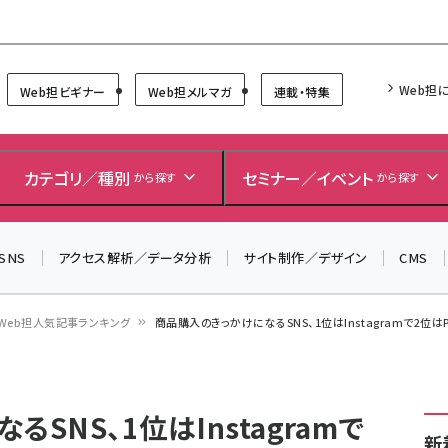
Forum
Web担
Web担ビギナー
Web担メルマガ
連載・特集
＼ 8月27日開催、申し込み受付中！ ／
生成AIをマーケティング等に活用するための考え方を学べ
カテゴリ／種別
セミナー／イベント
から探す
から探す
るセミナーイベント「生成AI × マーケティング フォーラム
2026」開催！
SNS
アクセス解析／データ分析
サイト制作／デザイン
CMS
▼申し込みはこちらから▼
Web担人気記事ランキング
商品購入のきっかけになるSNS、1位はInstagramで2位はP
SNS、1位はInstagramで
新