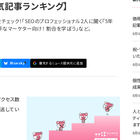
【人気記事ランキング】
価
ェック！「SEOのプロフェッショナル2人に聞く『5年
記
手なマーケター向け！ 割合を学ぼう」など。
8月6
祝
いた
Bluesky
優先するニュース提供元に追加
8月6
個
成
8月6
にアクセス数
見逃してい
人
テ
ま
8月6