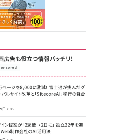
画広告も役立つ情報バッチリ！
ponsored
万ページを8,000に激減！ 富士通が挑んだグ
バルサイト改革と「SitecoreAI」移行の舞台
9日 7:05
ザイン提案が「2週間→2日に」 設立22年を迎
るWeb制作会社のAI活用法
8日 7:05