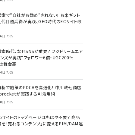
I検索で“自社がお勧め”されない！ お米ギフト
八代目儀兵衛が実践、GEO時代のECサイト改
6日 7:05
検索時代、なぜSNSが重要？ フジドリームエア
ンズが実践“フォロワー6倍・UGC200％
”の舞台裏
4日 7:05
I分析で施策のPDCAを高速化！ 中川政七商店
procketが実践するAI活用術
0日 7:05
ebサイトのトップページはもはや不要？ 商品
を「売れるコンテンツ」に変えるPIM/DAM連