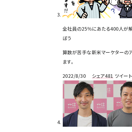
全社員の25％にあたる400人
ぼう
算数が苦手な新米マーケターの
ます。
2022/8/30
シェア
481
ツイー