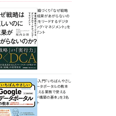
成果を生む組織づくり『なぜ戦略
は正しいのに成果があがらないの
か？ 事業成長をリードするデジタ
ルマーケティング・マネジメント』を
3名様にプレゼント
8月7日 10:00
無料BIツール入門『いちばんやさし
いGoogleデータポータルの教本
人気講師が教える業務で使える
ダッシュボード構築の基本』を3名
様にプレゼント
7月31日 10:00