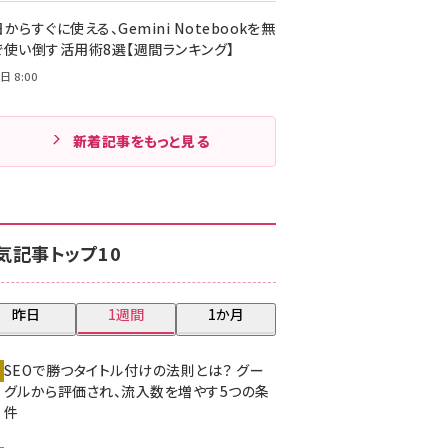
からすぐに使える、Gemini Notebookを無
で使い倒す活用術8選【週間ランキング】
日 8:00
新着記事をもっと見る
気記事トップ10
昨日
1週間
1か月
SEOで勝つタイトル付けの法則とは？ グー
グルから評価され、流入数を増やす5つの条
件