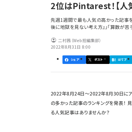
2位はPintarest！
ず
先週1週間で最も人気の高かった記事をチ
後に地獄を見ない考え方』」「算数が苦
二村茜（Web担編集部）
2022年8月31日 8:00
シェア
ポスト
はてブ
2022年8月24日～2022年8月30日
の多かった記事のランキングを発表！ 
る人気記事はありませんか？