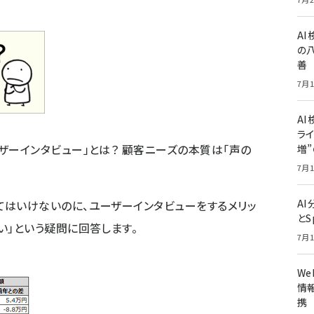
A
の
善
7月1
AI
ライ
ザーインタビュー」とは？ 顧客ニーズの本質は「声の
増
7月1
A
てはいけないのに、ユーザーインタビューをするメリッ
とS
い」という疑問に回答します。
7月1
W
情報
携