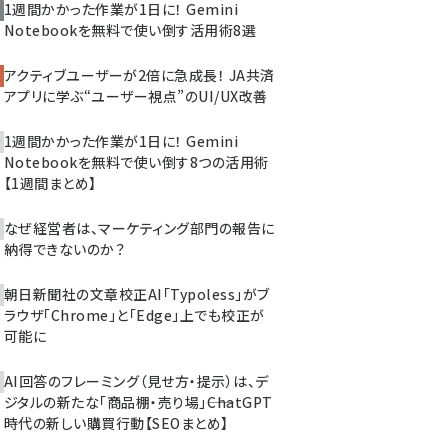
1週間かかった作業が1日に！ Gemini
Notebookを無料で使い倒す活用術8選
アクティブユーザーが2倍に急成長！ JA共済
アプリに学ぶ“ユーザー視点”のUI/UX改善
1週間かかった作業が1日に！ Gemini
Notebookを無料で使い倒す8つの活用術
【1週間まとめ】
なぜ経営者は、マーケティング部門の報告に
納得できないのか？
朝日新聞社の文章校正AI「Typoless」がブ
ラウザ「Chrome」と「Edge」上でも校正が
可能に
AI回答のフレーミング（見せ方・提示）は、デ
ジタルの新たな「商品棚・売り場」――ChatGPT
時代の新しい購買行動【SEOまとめ】