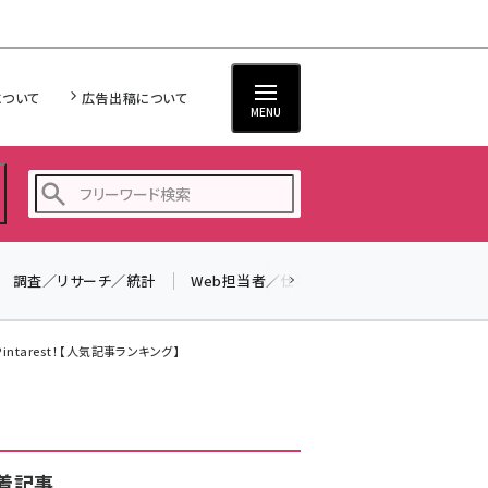
について
広告出稿について
MENU
調査／リサーチ／統計
Web担当者／仕事
法律／標準規格
seo (3526)
ai (2807)
intarest！【人気記事ランキング】
youtube (2434)
note (2312)
セミナー (2307)
着記事