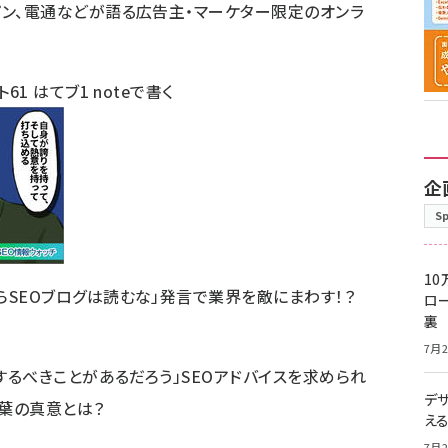
パン、電通などが語る広告主・マーケター限定のオンラ
ト
61
はてブ
1
noteで書く
企
S
10
らSEOブログは読むな」発言で業界を敵にまわす！？
ロー
裏
7月2
とするべきことがあるだろう」SEOアドバイスを求められ
デ
葉の真意とは？
え
7月2