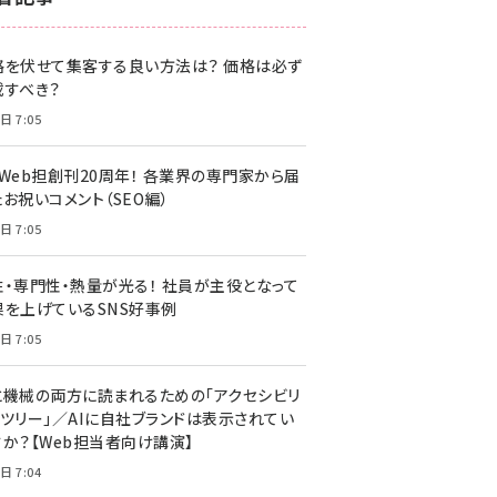
z世代 (1622)
格を伏せて集客する良い方法は？ 価格は必ず
meo (1275)
載すべき？
llmo (1163)
日 7:05
・Web担創刊20周年！ 各業界の専門家から届
お祝いコメント（SEO編）
日 7:05
性・専門性・熱量が光る！ 社員が主役となって
果を上げているSNS好事例
日 7:05
と機械の両方に読まれるための「アクセシビリ
ィツリー」／AIに自社ブランドは表示されてい
すか？【Web担当者向け講演】
日 7:04