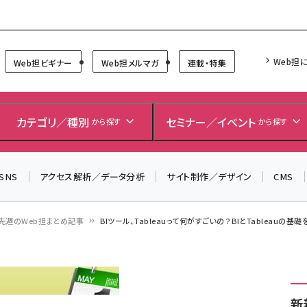
Forum
Web担
Web担ビギナー
Web担メルマガ
連載・特集
＼ 読者アンケートにご協力ください ／
7月24日で創刊20周年。ご回答者には抽選でプレゼントを
カテゴリ／種別
セミナー／イベント
から探す
から探す
差し上げます！
▼アンケートページはこちらから▼
SNS
アクセス解析／データ分析
サイト制作／デザイン
CMS
先週のWeb担まとめ記事
BIツール、Tableauって何がすごいの？ BIとTableauの
新