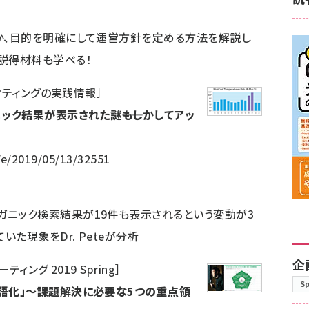
のか、目的を明確にして運営方針を定める方法を解説し
の説得材料も学べる！
ーケティングの実践情報
］
ニック結果が表示された謎――もしかしてアッ
/e/2019/05/13/32551
ガニック検索結果が19件も表示されるという変動が3
た現象をDr. Peteが分析
企
ィング 2019 Spring
］
S
言語化」～課題解決に必要な5つの重点領