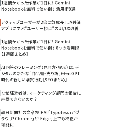
1週間かかった作業が1日に！ Gemini
Notebookを無料で使い倒す活用術8選
アクティブユーザーが2倍に急成長！ JA共済
アプリに学ぶ“ユーザー視点”のUI/UX改善
1週間かかった作業が1日に！ Gemini
Notebookを無料で使い倒す8つの活用術
【1週間まとめ】
AI回答のフレーミング（見せ方・提示）は、デ
ジタルの新たな「商品棚・売り場」――ChatGPT
時代の新しい購買行動【SEOまとめ】
なぜ経営者は、マーケティング部門の報告に
納得できないのか？
朝日新聞社の文章校正AI「Typoless」がブ
ラウザ「Chrome」と「Edge」上でも校正が
可能に