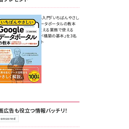
無料BIツール入門『いちばんやさし
いGoogleデータポータルの教本
人気講師が教える業務で使える
ダッシュボード構築の基本』を3名
様にプレゼント
7月31日 10:00
画広告も役立つ情報バッチリ！
ponsored