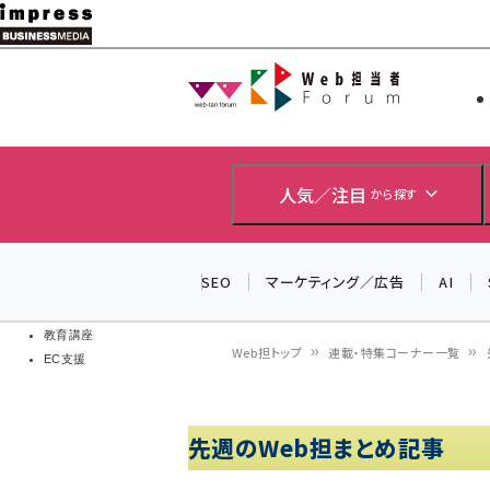
メ
イ
Web担当者
Web担当者
ン
EC担当者
コ
製品導入
ン
企業IT
ソフト開発
テ
人気／注目
から探す
IoT・AI
ン
DCクラウド
研究・調査
ツ
SEO
マーケティング／広告
AI
エネルギー
に
ドローン
移
教育講座
Web担トップ
連載・特集コーナー一覧
EC支援
動
パ
ン
先週のWeb担まとめ記事
く