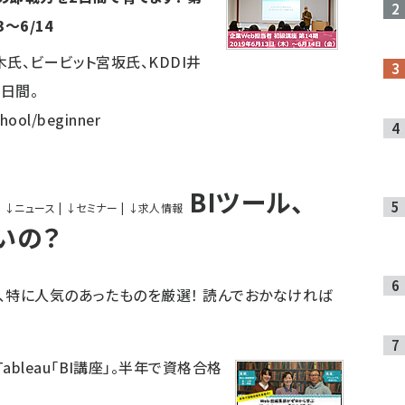
～6/14
氏、ビービット宮坂氏、KDDI井
日間。
chool/beginner
BIツール、
↓
ニュース
|
↓
セミナー
|
↓
求人情報
ごいの？
、特に人気のあったものを厳選！ 読んでおかなければ
bleau「BI講座」。半年で資格合格