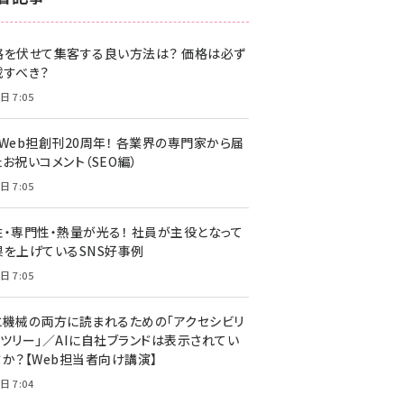
z世代 (1622)
格を伏せて集客する良い方法は？ 価格は必ず
meo (1275)
載すべき？
llmo (1161)
日 7:05
・Web担創刊20周年！ 各業界の専門家から届
お祝いコメント（SEO編）
日 7:05
性・専門性・熱量が光る！ 社員が主役となって
果を上げているSNS好事例
日 7:05
と機械の両方に読まれるための「アクセシビリ
ィツリー」／AIに自社ブランドは表示されてい
すか？【Web担当者向け講演】
日 7:04