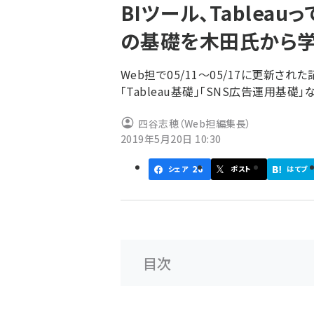
BIツール、Tableauっ
ず
の基礎を木田氏から
Web担で05/11～05/17に更新
「Tableau基礎」「SNS広告運用基礎」
四谷志穂（Web担編集長）
2019年5月20日 10:30
26
シェア
ポスト
はてブ
目次