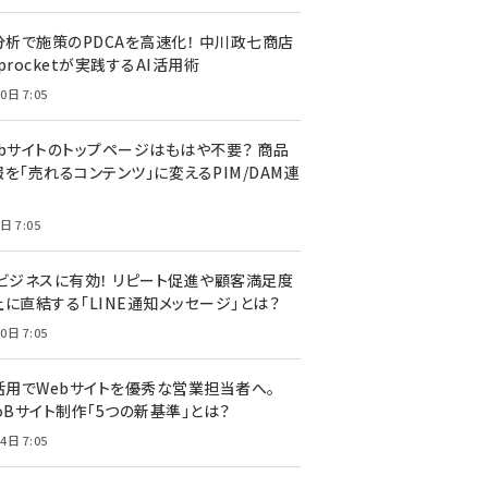
I分析で施策のPDCAを高速化！ 中川政七商店
procketが実践するAI活用術
0日 7:05
ebサイトのトップページはもはや不要？ 商品
を「売れるコンテンツ」に変えるPIM/DAM連
日 7:05
Cビジネスに有効！ リピート促進や顧客満足度
上に直結する「LINE通知メッセージ」とは？
0日 7:05
I活用でWebサイトを優秀な営業担当者へ。
oBサイト制作「5つの新基準」とは？
4日 7:05