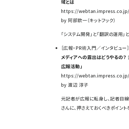
域とは
https://webtan.impress.co.jp
by
阿部欽一（キットフック）
「システム開発」と「翻訳の運用」
［
広報・PR術入門／インタビュー
メディアへの露出はどうやるの？
広報活動」
https://webtan.impress.co.jp
by
渡辺 淳子
元記者が広報に転身し、記者目線
さんに、押さえておくべきポイント