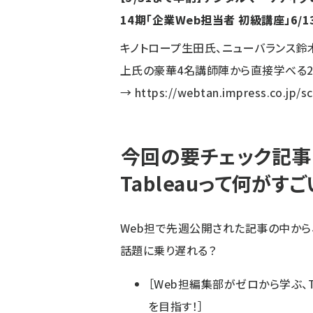
14期「企業Web担当者 初級講座」6/13
キノトロープ生田氏、ニューバランス鈴木
上氏の豪華4名講師陣から直接学べる2
→
https://webtan.impress.co.jp/s
今回の要チェック記事
Tableauって何がす
Web担で先週公開された記事の中から
話題に乗り遅れる？
［
Web担編集部がゼロから学ぶ、Ta
を目指す！
］