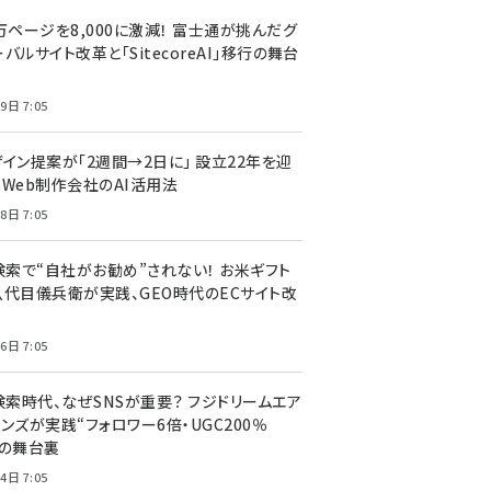
万ページを8,000に激減！ 富士通が挑んだグ
バルサイト改革と「SitecoreAI」移行の舞台
9日 7:05
ザイン提案が「2週間→2日に」 設立22年を迎
るWeb制作会社のAI活用法
8日 7:05
I検索で“自社がお勧め”されない！ お米ギフト
八代目儀兵衛が実践、GEO時代のECサイト改
6日 7:05
検索時代、なぜSNSが重要？ フジドリームエア
ンズが実践“フォロワー6倍・UGC200％
”の舞台裏
4日 7:05