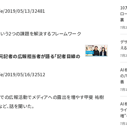
10
/e/2019/05/13/32481
ロー
裏
7月2
という2つの課題を解決するフレームワーク
デ
］
え
 元記者の広報担当者が語る「記者目線の
7月2
A
/e/2019/05/16/32512
の
善
7月1
での広報活動でメディアへの露出を増やす甲斐 祐樹
AI
など、話を聞いた。
ライ
増
7月1