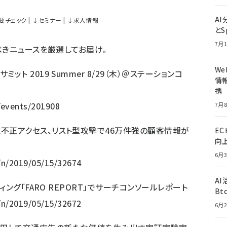
A
要チェック
|
↓
セミナー
|
↓
求人情報
とS
7月1
べきニュースを厳選してお届け。
W
ト 2019 Summer 8/29（木）＠ステーションコ
情報
携
p/events/201908
7月8
に不正アクセス、リスト型攻撃で46万件強の顧客情報が
E
向
6月3
p/n/2019/05/15/32674
A
ティング「FARO REPORT」でサーチコンソールレポート
Bt
p/n/2019/05/15/32672
6月2