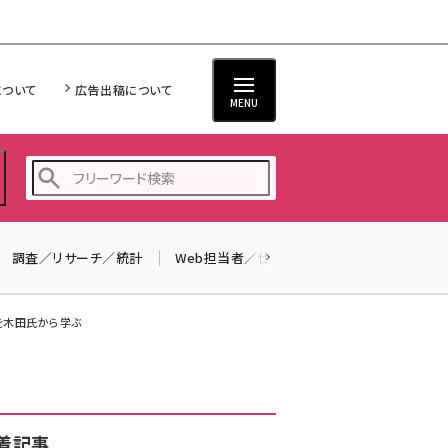
について
広告出稿について
MENU
調査／リサーチ／統計
Web担当者／仕事
法律／標準規格
seo (3523)
ai (2804)
基礎を木田氏から学ぶ
youtube (2429)
note (2312)
セミナー (2303)
着記事