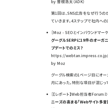
by
曽根浩太（ADK）
第1回は、SNS広告をなぜ行う
ていきます。4ステップで社内へ
［
Moz - SEOとインバウンドマ
グーグルSERPに19件のオーガ
プデートでのミス？
https://webtan.impress.co.jp
by
Moz
グーグル検索の1ページ目にオー
月にあった。特別な項目が混じってい
［
【レポート】Web担当者Forumミーテ
ニーズの高まる「Webサイト多