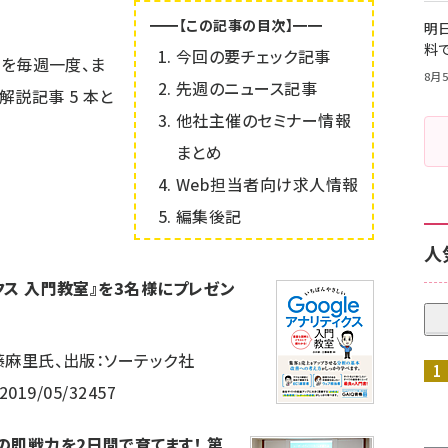
━━【この記事の目次】━━
明日
料
今回の要チェック記事
情報を毎週一度、ま
8月5
先週のニュース記事
は解説記事
5
本と
他社主催のセミナー情報
まとめ
Web担当者向け求人情報
編集後記
人
ィクス 入門教室』を3名様にプレゼン
工藤麻里氏、出版：ソーテック社
/2019/05/32457
グの即戦力を2日間で育てます！ 第