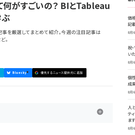
て何がすごいの？ BIとTableau
学ぶ
価
記
された記事を厳選してまとめて紹介。今週の注目記事は
8月6
など。
祝
いた
8月6
Bluesky
優先するニュース提供元に追加
個
成
8月6
人
テ
ま
8月6