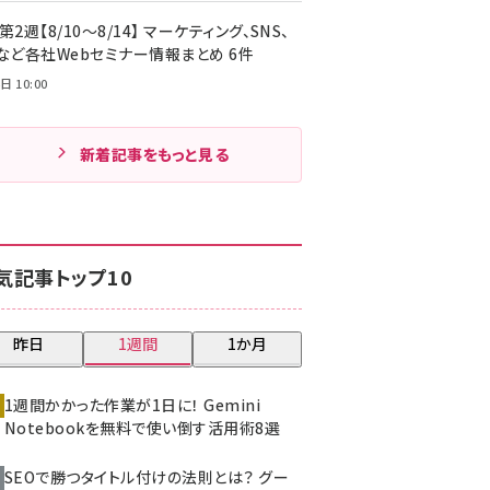
第2週【8/10～8/14】 マーケティング、SNS、
Cなど各社Webセミナー情報まとめ 6件
日 10:00
新着記事をもっと見る
気記事トップ10
昨日
1週間
1か月
1週間かかった作業が1日に！ Gemini
Notebookを無料で使い倒す活用術8選
SEOで勝つタイトル付けの法則とは？ グー