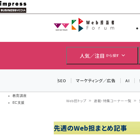
メ
イ
Web担当者
Web担当者
ン
EC担当者
コ
製品導入
ン
企業IT
ソフト開発
テ
人気／注目
から探す
IoT・AI
ン
DCクラウド
研究・調査
ツ
SEO
マーケティング／広告
AI
エネルギー
に
ドローン
移
教育講座
Web担トップ
連載・特集コーナー一覧
EC支援
動
パ
ン
先週のWeb担まとめ記事
く