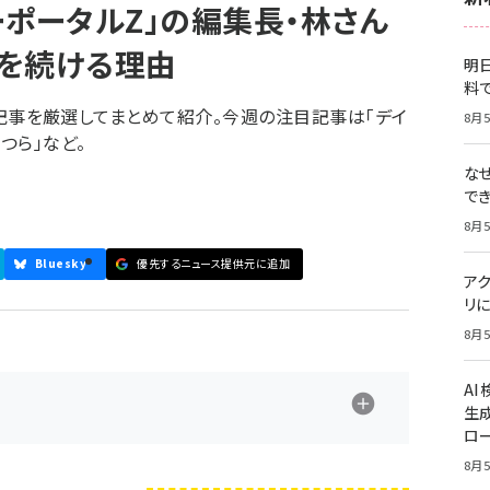
ーポータルZ」の編集長・林さん
を続ける理由
明日
料
れた記事を厳選してまとめて紹介。今週の注目記事は「デイ
8月5
つら」など。
な
で
8月5
Bluesky
優先するニュース提供元に追加
ア
リに
8月5
A
生
ロ
8月5