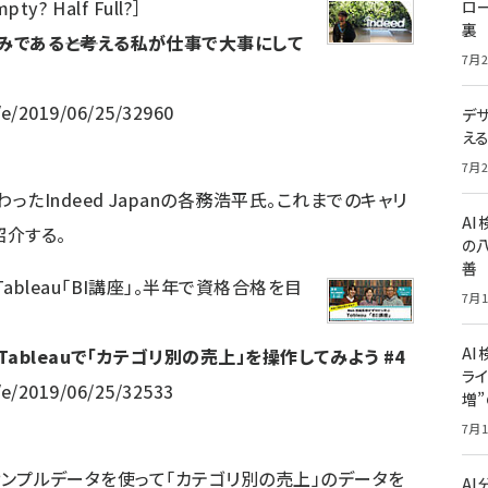
y? Half Full?
］
ロー
裏
である――と考える私が仕事で大事にして
7月2
/e/2019/06/25/32960
デ
え
7月2
たIndeed Japanの各務浩平氏。これまでのキャリ
A
紹介する。
の
善
bleau「BI講座」。半年で資格合格を目
7月1
AI
Tableauで「カテゴリ別の売上」を操作してみよう #4
ライ
/e/2019/06/25/32533
増
7月1
して、サンプルデータを使って「カテゴリ別の売上」のデータを
A