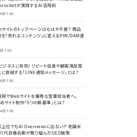
procketが実践するAI活用術
0日 7:05
ebサイトのトップページはもはや不要？ 商品
を「売れるコンテンツ」に変えるPIM/DAM連
日 7:05
Cビジネスに有効！ リピート促進や顧客満足度
上に直結する「LINE通知メッセージ」とは？
0日 7:05
I活用でWebサイトを優秀な営業担当者へ。
oBサイト制作「5つの新基準」とは？
4日 7:05
上位でもAI Overviewsに出ない!? 老舗米
・八代目儀兵衛が取り組んだGEO施策