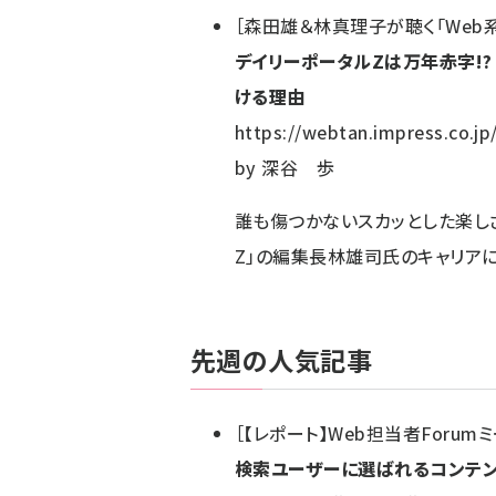
［
森田雄＆林真理子が聴く「Web
デイリーポータルZは万年赤字!?
ける理由
https://webtan.impress.co.jp
by
深谷 歩
誰も傷つかないスカッとした楽し
Z」の編集長林雄司氏のキャリアに
先週の人気記事
［
【レポート】Web担当者Forumミーテ
検索ユーザーに選ばれるコンテ