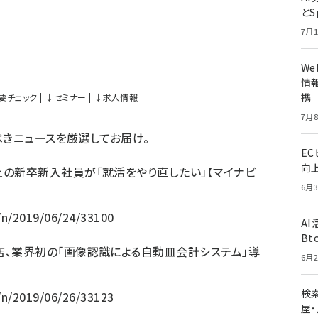
とS
7月1
W
情報
携
要チェック
|
↓
セミナー
|
↓
求人情報
7月8
べきニュースを厳選してお届け。
E
向
上の新卒新入社員が「就活をやり直したい」【マイナビ
6月3
p/n/2019/06/24/33100
A
Bt
店、業界初の「画像認識による自動皿会計システム」導
6月2
検索
p/n/2019/06/26/33123
屋