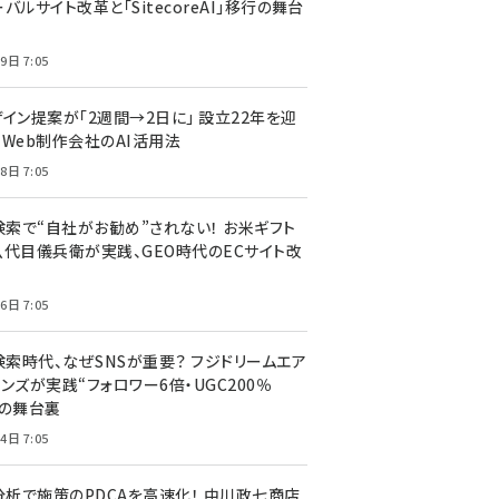
バルサイト改革と「SitecoreAI」移行の舞台
9日 7:05
ザイン提案が「2週間→2日に」 設立22年を迎
るWeb制作会社のAI活用法
8日 7:05
I検索で“自社がお勧め”されない！ お米ギフト
八代目儀兵衛が実践、GEO時代のECサイト改
6日 7:05
検索時代、なぜSNSが重要？ フジドリームエア
ンズが実践“フォロワー6倍・UGC200％
”の舞台裏
4日 7:05
I分析で施策のPDCAを高速化！ 中川政七商店