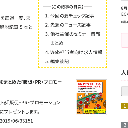
━━【この記事の目次】━━
8月
E
今回の要チェック記事
情報を毎週一度、ま
8月4
先週のニュース記事
は解説記事
5
本と
他社主催のセミナー情報
まとめ
Web担当者向け求人情報
編集後記
人
をまとめた『販促・PR・プロモー
かる『販促・PR・プロモーション
にプレゼントします。
/2019/06/33151