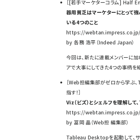
［
[若手マーケターコラム] Half Empt
器用貧乏はマーケターにとって強み
いる4つのこと
https://webtan.impress.co.jp
by
各務 浩平（Indeed Japan）
今回は、新たに連載メンバーに加わっ
アで大事にしてきた4つの事柄を
［
Web担編集部がゼロから学ぶ、Ta
指す！
］
Viz（ビズ）とシェルフを理解して、
https://webtan.impress.co.jp
by
冨岡 晶（Web担 編集部）
Tableau Desktopを起動