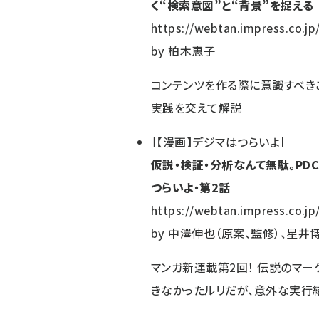
く“検索意図”と“背景”を捉える
https://webtan.impress.co.jp
by
柏木恵子
コンテンツを作る際に意識すべき
実践を交えて解説
［
【漫画】デジマはつらいよ
］
仮説・検証・分析なんて無駄。PD
つらいよ・第2話
https://webtan.impress.co.jp
by
中澤伸也（原案、監修）、星井博
マンガ新連載第2回！ 伝説のマ
きなかったルリだが、意外な実行