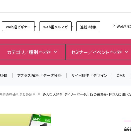
Forum
Web担
Web担ビギナー
Web担メルマガ
連載・特集
＼ 読者アンケートにご協力ください ／
7月24日で創刊20周年。ご回答者には抽選でプレゼントを
カテゴリ／種別
セミナー／イベント
から探す
から探す
差し上げます！
▼アンケートページはこちらから▼
SNS
アクセス解析／データ分析
サイト制作／デザイン
CMS
先週のWeb担まとめ記事
みんな大好き「デイリーポータルZ」の編集長・林さんに聞い
新