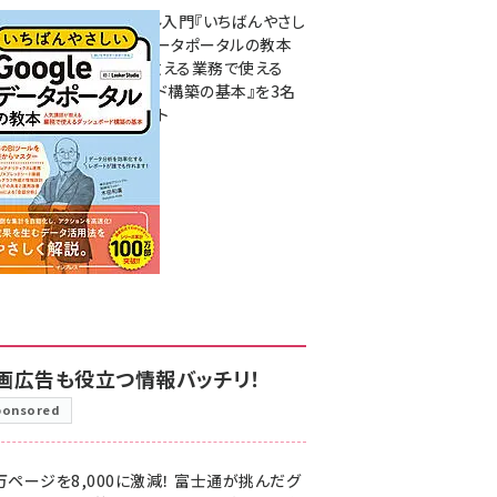
無料BIツール入門『いちばんやさし
いGoogleデータポータルの教本
人気講師が教える業務で使える
ダッシュボード構築の基本』を3名
様にプレゼント
7月31日 10:00
画広告も役立つ情報バッチリ！
ponsored
万ページを8,000に激減！ 富士通が挑んだグ