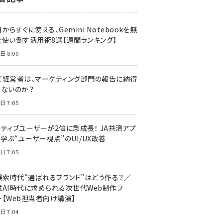
z世代 (1617)
からすぐに使える、Gemini Notebookを無
meo (1274)
で使い倒す活用術8選【週間ランキング】
llmo (1155)
日 8:00
ぜ経営者は、マーケティング部門の報告に納得
きないのか？
日 7:05
クティブユーザーが2倍に急成長！ JA共済アプ
学ぶ“ユーザー視点”のUI/UX改善
日 7:05
I検索時代“選ばれるブランド”はどう作る？／
成AI時代に求められる次世代Web制作フ
ー【Web担当者向け講演】
日 7:04