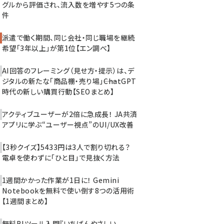
グルから評価され、流入数を増やす5つの条
件
派遣で働く期間、同じ会社・同じ職場を継続
希望「3年以上」が第1位【エン調べ】
AI回答のフレーミング（見せ方・提示）は、デ
ジタルの新たな「商品棚・売り場」――ChatGPT
時代の新しい購買行動【SEOまとめ】
アクティブユーザーが2倍に急成長！ JA共済
アプリに学ぶ“ユーザー視点”のUI/UX改善
【3秒クイズ】5433円は3人で割り切れる？
電卓を使わずに「ひと目」で見抜く方法
1週間かかった作業が1日に！ Gemini
Notebookを無料で使い倒す8つの活用術
【1週間まとめ】
無料BIツール入門『いちばんやさしい