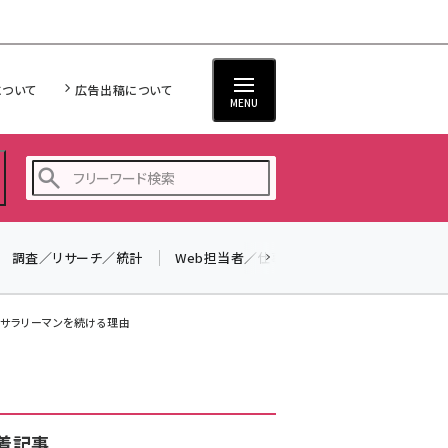
について
広告出稿について
MENU
調査／リサーチ／統計
Web担当者／仕事
法律／標準規格
seo (3516)
ai (2799)
たサラリーマンを続ける理由
youtube (2420)
note (2308)
セミナー (2296)
着記事