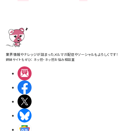
業界情報やナレッジが詰まったメルマガ配信やソーシャルもよろしくです！
姉妹サイトもぜひ：
ネッ担
・
ネッ担お悩み相談室
メルマガ
Facebook
X(エックス)
BlueSky
Googleニュース