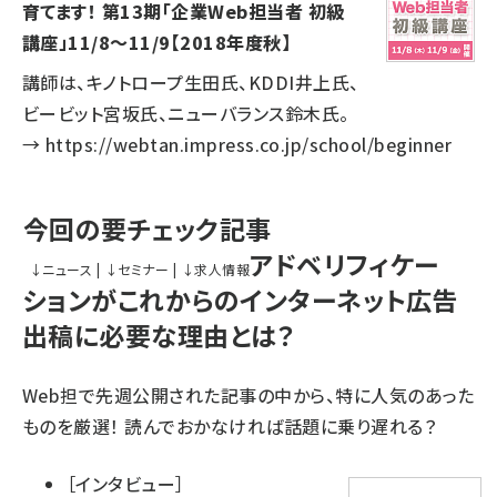
育てます！ 第13期「企業Web担当者 初級
講座」11/8～11/9【2018年度秋】
講師は、キノトロープ生田氏、KDDI井上氏、
ビービット宮坂氏、ニューバランス鈴木氏。
→
https://webtan.impress.co.jp/school/beginner
今回の要チェック記事
アドベリフィケー
↓
ニュース
|
↓
セミナー
|
↓
求人情報
ションがこれからのインターネット広告
出稿に必要な理由とは？
Web担で先週公開された記事の中から、特に人気のあった
ものを厳選！ 読んでおかなければ話題に乗り遅れる？
［
インタビュー
］