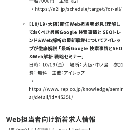
一般7000円 主催：a2i
→
https://a2i.jp/schedule/target/for-all/
【10/19・大阪】新任Web担当者必見！理解し
ておくべき最新Google 検索事情と SEOトレ
ンド＆Web解析の最新戦略についてアイレッ
プが徹底解説 「最新Google 検索事情とSEO
＆Web解析 戦略セミナー」
日時： 10/19（金） 場所： 大阪・中ノ島 参加
費： 無料 主催：アイレップ
→
https://www.irep.co.jp/knowledge/semin
ar/detail/id=45351/
Web担当者向け新着求人情報
↑
要チェック
|
↑
人気記事
|
↑
ニュース
|
↑
セミナー
|