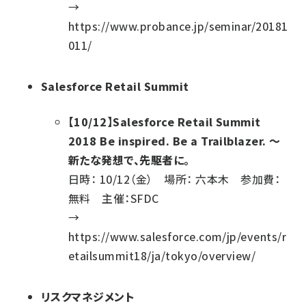
→
https://www.probance.jp/seminar/20181
011/
Salesforce Retail Summit
【10/12】Salesforce Retail Summit
2018 Be inspired. Be a Trailblazer. ～
新たな発想で、先駆者に。
日時： 10/12（金） 場所： 六本木 参加費：
無料 主催：SFDC
→
https://www.salesforce.com/jp/events/r
etailsummit18/ja/tokyo/overview/
リスクマネジメント