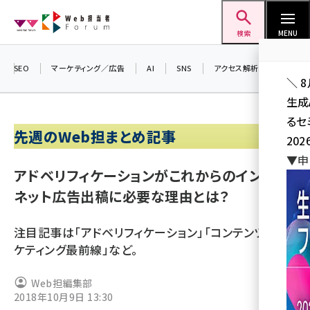
メ
Web担当者Forum
イ
検索
MENU
ン
コ
SEO
マーケティング／広告
AI
SNS
アクセス解析／データ分析
＼ 
ン
生成
テ
るセ
ン
先週のWeb担まとめ記事
202
ツ
seo (3538)
▼申
に
アドベリフィケーションがこれからのインター
ai (2820)
移
ネット広告出稿に必要な理由とは？
動
youtube (2444)
注目記事は「アドベリフィケーション」「コンテンツマー
note (2322)
ケティング最前線」など。
セミナー (2315)
Web担編集部
z世代 (1629)
2018年10月9日 13:30
meo (1281)