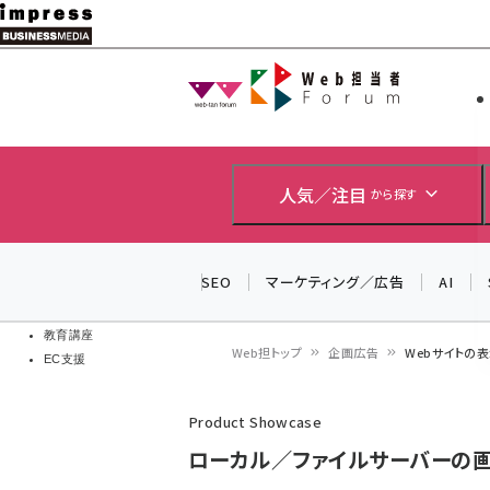
メ
イ
Web担当者
Web担当者
ン
EC担当者
コ
製品導入
ン
企業IT
ソフト開発
テ
人気／注目
から探す
IoT・AI
ン
DCクラウド
研究・調査
ツ
SEO
マーケティング／広告
AI
エネルギー
に
ドローン
移
教育講座
Web担トップ
企画広告
Webサイトの
EC支援
動
パ
Product Showcase
ン
ローカル／ファイルサーバーの画
く