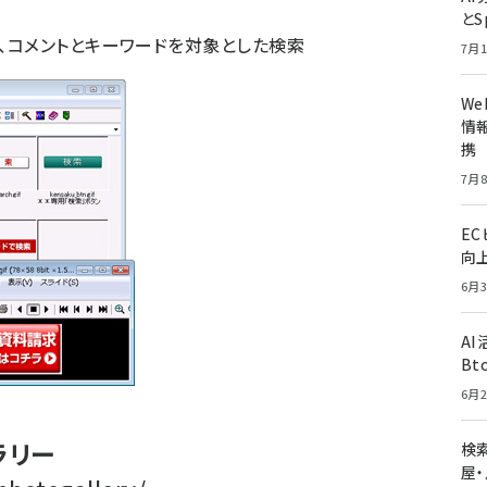
とS
）、コメントとキーワードを対象とした検索
7月1
W
情報
携
7月8
E
向
6月3
A
Bt
6月2
ャラリー
検索
屋