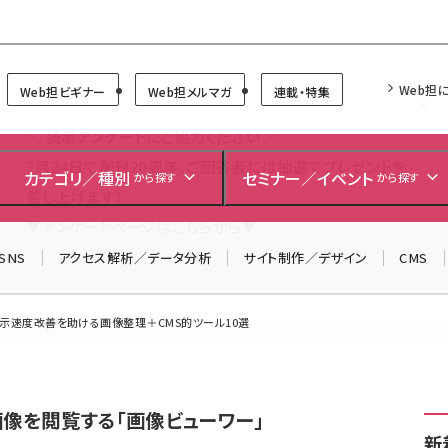
Forum
Web担
Web担ビギナー
Web担メルマガ
連載・特集
＼ 読者アンケートにご協力ください ／
7月24日で創刊20周年。ご回答者には抽選でプレゼントを
カテゴリ／種別
セミナー／イベント
から探す
から探す
差し上げます！
▼アンケートページはこちらから▼
SNS
アクセス解析／データ分析
サイト制作／デザイン
CMS
表示速度改善を助ける画像整理＋CMS的ツール10選
像を閲覧する「画像ビューワー」
新