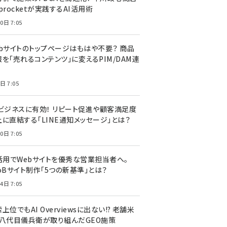
procketが実践するAI活用術
0日 7:05
ebサイトのトップページはもはや不要？ 商品
を「売れるコンテンツ」に変えるPIM/DAM連
日 7:05
Cビジネスに有効！ リピート促進や顧客満足度
上に直結する「LINE通知メッセージ」とは？
0日 7:05
I活用でWebサイトを優秀な営業担当者へ。
oBサイト制作「5つの新基準」とは？
4日 7:05
上位でもAI Overviewsに出ない!? 老舗米
・八代目儀兵衛が取り組んだGEO施策