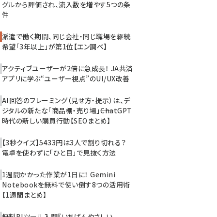
グルから評価され、流入数を増やす5つの条
件
派遣で働く期間、同じ会社・同じ職場を継続
希望「3年以上」が第1位【エン調べ】
アクティブユーザーが2倍に急成長！ JA共済
アプリに学ぶ“ユーザー視点”のUI/UX改善
AI回答のフレーミング（見せ方・提示）は、デ
ジタルの新たな「商品棚・売り場」――ChatGPT
時代の新しい購買行動【SEOまとめ】
【3秒クイズ】5433円は3人で割り切れる？
電卓を使わずに「ひと目」で見抜く方法
1週間かかった作業が1日に！ Gemini
Notebookを無料で使い倒す8つの活用術
【1週間まとめ】
無料BIツール入門『いちばんやさしい