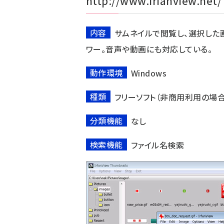
http://www.irfanview.net/
内容
サムネイルで閲覧し、選択した
ワー。音声や動画にも対応している。
動作環境
Windows
種類
フリーソフト（非商用利用の場合
分類機能
なし
検索機能
ファイル名検索