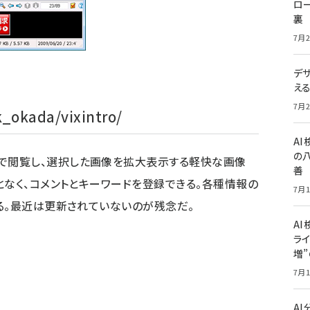
ロー
裏
7月2
デ
え
7月2
k_okada/vixintro/
A
の
で閲覧し、選択した画像を拡大表示する軽快な画像
善
となく、コメントとキーワードを登録できる。各種情報の
7月1
る。最近は更新されていないのが残念だ。
AI
ライ
増
7月1
）
A