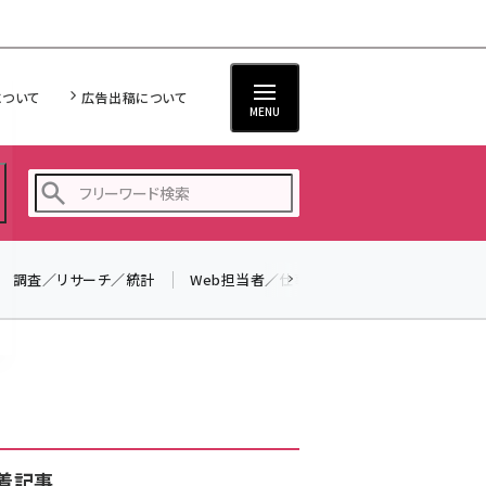
について
広告出稿について
MENU
調査／リサーチ／統計
Web担当者／仕事
法律／標準規格
seo (3516)
ai (2799)
youtube (2420)
note (2308)
セミナー (2296)
着記事