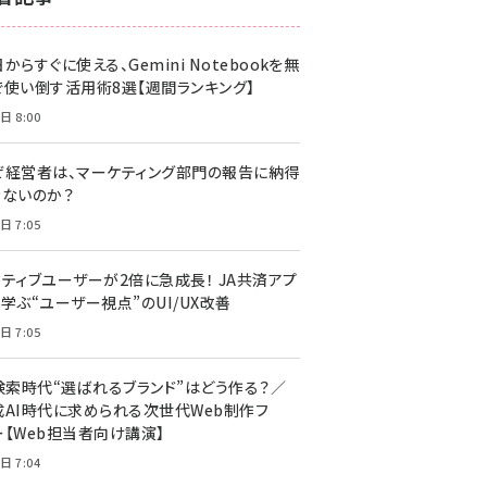
z世代 (1617)
からすぐに使える、Gemini Notebookを無
meo (1274)
で使い倒す活用術8選【週間ランキング】
llmo (1155)
日 8:00
ぜ経営者は、マーケティング部門の報告に納得
きないのか？
日 7:05
クティブユーザーが2倍に急成長！ JA共済アプ
学ぶ“ユーザー視点”のUI/UX改善
日 7:05
I検索時代“選ばれるブランド”はどう作る？／
成AI時代に求められる次世代Web制作フ
ー【Web担当者向け講演】
日 7:04