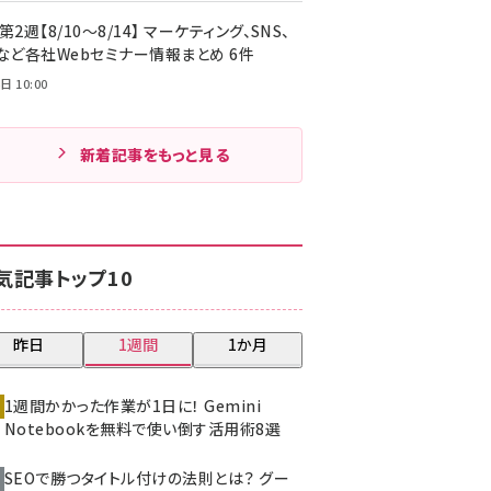
第2週【8/10～8/14】 マーケティング、SNS、
Cなど各社Webセミナー情報まとめ 6件
日 10:00
新着記事をもっと見る
気記事トップ10
昨日
1週間
1か月
1週間かかった作業が1日に！ Gemini
Notebookを無料で使い倒す活用術8選
SEOで勝つタイトル付けの法則とは？ グー