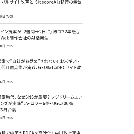
バルサイト改革と「SitecoreAI」移行の舞台
9日 7:05
ザイン提案が「2週間→2日に」 設立22年を迎
るWeb制作会社のAI活用法
8日 7:05
I検索で“自社がお勧め”されない！ お米ギフト
八代目儀兵衛が実践、GEO時代のECサイト改
6日 7:05
検索時代、なぜSNSが重要？ フジドリームエア
ンズが実践“フォロワー6倍・UGC200％
”の舞台裏
4日 7:05
I分析で施策のPDCAを高速化！ 中川政七商店