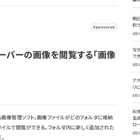
明日
料
Sponsored
8月5
な
ーバーの画像を閲覧する「画像
で
8月5
ア
リに
8月5
A
いる画像管理ソフト。画像ファイルがどのフォルダに格納
生
ロ
ネイルで閲覧ができる。フォルダ内に新しく追加された
8月5
。