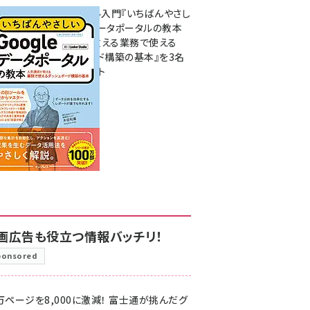
無料BIツール入門『いちばんやさし
いGoogleデータポータルの教本
人気講師が教える業務で使える
ダッシュボード構築の基本』を3名
様にプレゼント
7月31日 10:00
画広告も役立つ情報バッチリ！
ponsored
万ページを8,000に激減！ 富士通が挑んだグ