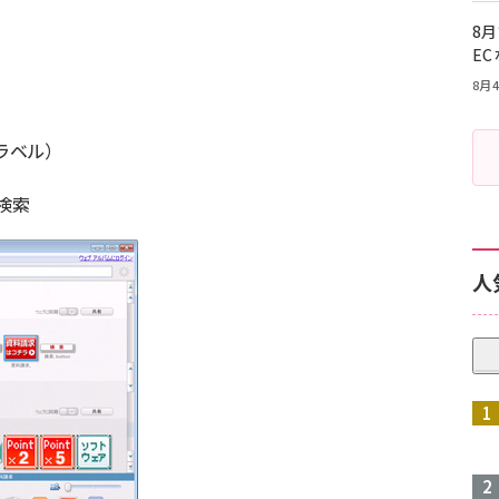
8月
E
8月4
ラベル）
検索
人