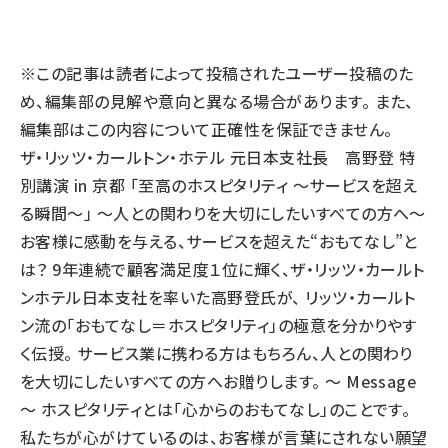
llmo (1161)
※この記事は読者によって投稿されたユーザー投稿のた
め、編集部の見解や意向と異なる場合があります。 また、
編集部はこの内容について正確性を保証できません。
ザ・リッツ・カールトン・ホテル 元日本支社長 高野登 特
別講演 in 京都 「至高のホスピタリティ ～サービスを超え
る瞬間～」 ～人との関わりを大切にしたいすべての方へ～
お客様に感動を与える、サービスを超えた“おもてなし”と
は？ 9年連続で顧客満足度１位に輝く、ザ・リッツ・カールト
ンホテル日本支社を率いた高野登氏が、 リッツ・カールト
ン流の「おもてなし＝ホスピタリティ」の極意を分かりやす
く伝授。 サービス業に携わる方はもちろん、人との関わり
を大切にしたいすべての方へお贈りします。 ～ Message
～ ホスピタリティとは「心からのおもてなし」のことです。
私たちが心がけているのは、お客様が言葉にされない願望