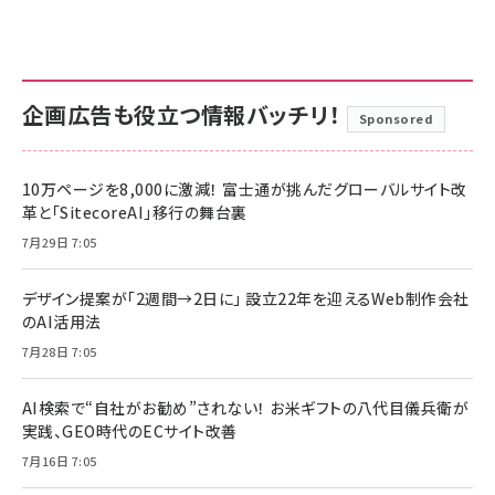
企画広告も役立つ情報バッチリ！
Sponsored
10万ページを8,000に激減！ 富士通が挑んだグローバルサイト改
革と「SitecoreAI」移行の舞台裏
7月29日 7:05
デザイン提案が「2週間→2日に」 設立22年を迎えるWeb制作会社
のAI活用法
7月28日 7:05
AI検索で“自社がお勧め”されない！ お米ギフトの八代目儀兵衛が
実践、GEO時代のECサイト改善
7月16日 7:05