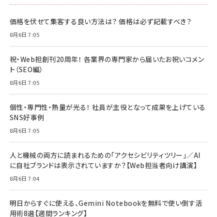
価格を伏せて集客する良い方法は？ 価格は必ず記載すべき？
8月6日 7:05
祝・Web担創刊20周年！ 各業界の専門家から届いたお祝いコメン
ト（SEO編）
8月6日 7:05
個性・専門性・熱量が光る！ 社員が主役となって成果を上げている
SNS好事例
8月6日 7:05
人と機械の両方に読まれるための「アクセシビリティツリー」／AI
に自社ブランドは表示されていますか？【Web担当者向け講演】
8月6日 7:04
明日からすぐに使える、Gemini Notebookを無料で使い倒す活
用術8選【週間ランキング】