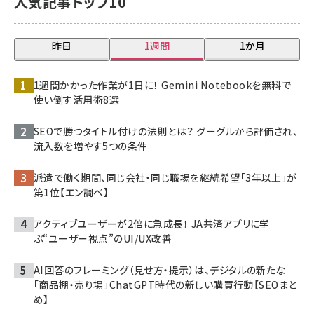
人気記事トップ10
昨日
1週間
1か月
1週間かかった作業が1日に！ Gemini Notebookを無料で
使い倒す活用術8選
SEOで勝つタイトル付けの法則とは？ グーグルから評価され、
流入数を増やす5つの条件
派遣で働く期間、同じ会社・同じ職場を継続希望「3年以上」が
第1位【エン調べ】
アクティブユーザーが2倍に急成長！ JA共済アプリに学
ぶ“ユーザー視点”のUI/UX改善
AI回答のフレーミング（見せ方・提示）は、デジタルの新たな
「商品棚・売り場」――ChatGPT時代の新しい購買行動【SEOまと
め】