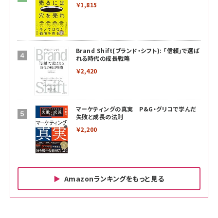
￥1,815
Brand Shift(ブランド・シフト): 「信頼」で選ば
れる時代の成長戦略
￥2,420
マーケティングの真実 P&G・グリコで学んだ
失敗と成長の法則
￥2,200
Amazonランキングをもっと見る
Amazon ビジネス・経済関連書籍 の売れ筋ランキン
Amazon 家電＆カメラ の売れ筋ランキング
Amazon パソコン・周辺機器 の売れ筋ランキング
グ
更新日時：2026/06/26 19:00
更新日時：2026/06/26 19:00
更新日時：2026/06/26 19:00