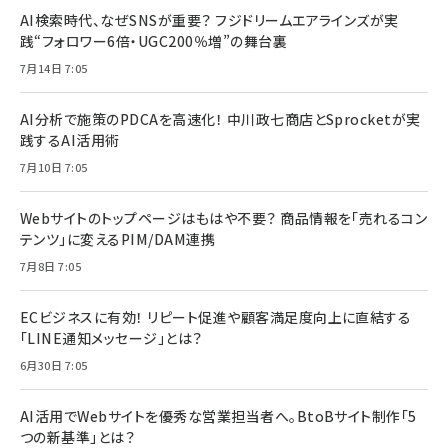
AI検索時代、なぜSNSが重要？ フジドリームエアラインズが実
践“フォロワー6倍・UGC200％増”の舞台裏
7月14日 7:05
AI分析で施策のPDCAを高速化！ 中川政七商店とSprocketが実
践するAI活用術
7月10日 7:05
Webサイトのトップページはもはや不要？ 商品情報を「売れるコン
テンツ」に変えるPIM/DAM連携
7月8日 7:05
ECビジネスに有効！ リピート促進や顧客満足度向上に直結する
「LINE通知メッセージ」とは？
6月30日 7:05
AI活用でWebサイトを優秀な営業担当者へ。BtoBサイト制作「5
つの新基準」とは？