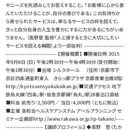
やニーズを先読みしてお答えすること。 「お客様に心から喜
んでいただけることが、自分の喜びである」 この気持ちか
ら発せられたサービスは、単なるサービスの枠を超えて、
きっと自分自身の人生を豊かにするに力があるにちがいあ
りません。 （高野登 監修「人と接するときに大切にしたい
サービスを超える瞬間）より一部抜粋） ---------------------
--------------------------- 【開催概要】 ■開催日時 2015
年9月6日 (日) 午後2時30分～午後4時30分（受付開始：
午後1時30分） ■会場 シルクホール （住所：京都市下
京区四条通室町東入 きらっ都プラザ 京都産業会館8階）
http://kyotosensyokukaikan.jp/
■交通アクセス 地下
鉄烏丸線「四条」駅・阪急京都線「烏丸」駅26番出口直結
■料金 前売り：2,500円／ 当日：4,000円 （ともに税込）
■主催 洛和会ヘルスケアシステム アールプランニング セ
ミナー企画部
http://www.rakuwa.or.jp/rp-takano/
----
-------------------- 【講師プロフィール】 ◆高野 登（たか