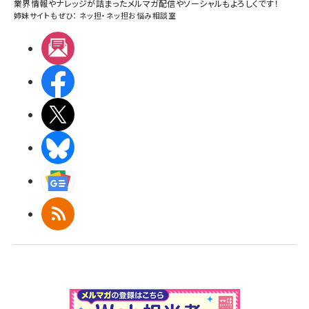
業界情報やナレッジが詰まったメルマガ配信やソーシャルもよろしくです！
姉妹サイトもぜひ：
ネッ担
・
ネッ担お悩み相談室
メルマガ
Facebook
X(エックス)
BlueSky
Googleニュース
RSS