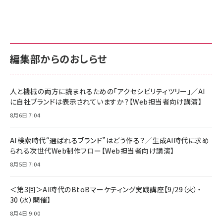
anan(アンアン)2026/07/01号 No.2501[魅せる
KIOXIA(キオクシア) 旧東芝メモリ microSD
KIOXIA(キオクシア) 旧東芝メモリ microSD
カラダ2026／宮舘涼太]
128GB UHS-I Class10 (最大読出速度
128GB UHS-I Class10 (最大読出速度
100MB/s) Nintendo Switch動作確認済 国内
100MB/s) Nintendo Switch動作確認済 国内
￥880
サポート正規品 メーカー保証5年 KLMEA128G
サポート正規品 メーカー保証5年 KLMEA128G
￥2,680
￥2,680
編集部からのおしらせ
anan(アンアン)2026/06/24号 No.2500増刊
スペシャルエディション[王道エンタメの矜持／
NIMASO ガラスフィルム iPhone 17 用 保護フィ
Amazon eギフトカード - Amazonロゴ - クラ
BTS]
ルム 強化ガラス 耐衝撃 高透過率 指紋防止 貼りや
シック
すい ガイド枠付き いPhone17 (6.3インチ) 対応
人と機械の両方に読まれるための「アクセシビリティツリー」／AI
￥1,100
￥5,000
2枚セット DSP25F1698
に自社ブランドは表示されていますか？【Web担当者向け講演】
￥1,599
8月6日 7:04
anan(アンアン)2026/07/08号 No.2502[2026
Anker PowerLine III Flow USB-C & USB-C
年後半、あなたの恋と運命／山田涼介]
【New】Amazon Fire TV Stick HD | 手軽にスト
ケーブル Anker絡まないケーブル 240W 結束バン
リーミングをはじめよう | ストリーミングメディアプ
ド付き USB PD対応 シリコン素材採用 iPhone
￥880
AI検索時代“選ばれるブランド”はどう作る？／生成AI時代に求め
レイヤー
17 / 16 / 15 / Galaxy iPad Pro MacBook
￥1,890
Pro/Air 各種対応 (1.8m ミッドナイトブラック)
られる次世代Web制作フロー【Web担当者向け講演】
￥6,980
ママ投資家が育休中に１億貯めた株式投資
8月5日 7:04
アサヒ飲料 モンスター エナジー 355ml×24本
￥1,870
Anker Soundcore P31i (Bluetooth 6.1) 【完
￥4,192
全ワイヤレスイヤホン/アクティブノイズキャンセリ
＜第3回＞AI時代のBtoBマーケティング実践講座【9/29（火）・
ング/マルチポイント接続 / 最大50時間再生 / PSE
30（水）開催】
組織の成果を最大化する ルールのデザイン
技術基準適合】ブラック
￥5,990
サッポロ 生ビール 黒ラベル 350ml 缶 24本 ビー
8月4日 9:00
￥1,980
ル ケース買い【6/30応募〆切! 黒ラベルビヤセラー