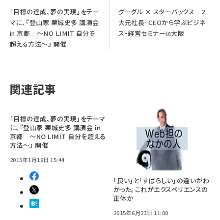
「目標の達成、夢の実現」をテー
グーグル × スターバックス 2
マに、『登山家 栗城史多 講演会
大元社長･CEOから学ぶビジネ
in 京都 ～NO LIMIT 自分を
ス・経営セミナーin大阪
超える方法～』 開催
関連記事
「目標の達成、夢の実現」をテーマ
に、『登山家 栗城史多 講演会 in
京都 ～NO LIMIT 自分を超える
方法～』 開催
2015年1月16日 15:44
「良い」と「すばらしい」の違いがわ
かった。これがエクスペリエンスの
正体か
2015年6月23日 11:00