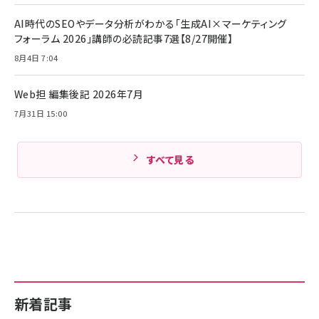
キャンペーン】
Anker PowerLine III Flow USB-C & USB-C
ケーブル Anker絡まないケーブル 240W 結束バン
￥4,857
AI時代のSEOやデータ分析がわかる「生成AI×マーケティング
ド付き USB PD対応 シリコン素材採用 iPhone
フォーラム 2026」講師の必読記事7選【8/27開催】
Amazonランキングをもっと見る
17 / 16 / 15 / Galaxy iPad Pro MacBook
￥1,890
Pro/Air 各種対応 (1.8m ミッドナイトブラック)
8月4日 7:04
Amazonランキングをもっと見る
Web担 編集後記 2026年7月
Amazonランキングをもっと見る
7月31日 15:00
すべて見る
新着記事