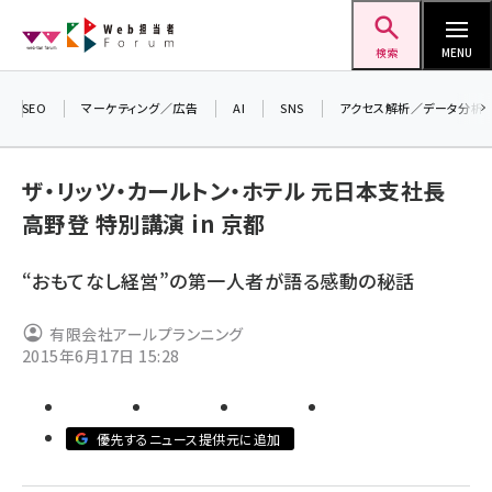
メ
Web担当者Forum
イ
検索
MENU
ン
コ
SEO
マーケティング／広告
AI
SNS
アクセス解析／データ分析
＼ 
ン
7月
テ
ザ・リッツ・カールトン・ホテル 元日本支社長
差し
ン
高野登 特別講演 in 京都
▼ア
ツ
seo (3523)
に
“おもてなし経営”の第一人者が語る感動の秘話
ai (2804)
移
動
youtube (2429)
有限会社アールプランニング
2015年6月17日 15:28
note (2312)
セミナー (2303)
優先するニュース提供元に追加
z世代 (1622)
meo (1275)