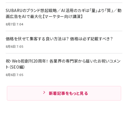
SUBARUのブランド想起戦略／AI活用のカギは「量」より「質」／動
画広告をAIで最大化【マーケター向け講演】
8月7日 7:04
価格を伏せて集客する良い方法は？ 価格は必ず記載すべき？
8月6日 7:05
祝・Web担創刊20周年！ 各業界の専門家から届いたお祝いコメン
ト（SEO編）
8月6日 7:05
新着記事をもっと見る