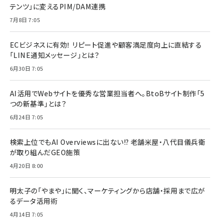
テンツ」に変えるPIM/DAM連携
7月8日 7:05
ECビジネスに有効！ リピート促進や顧客満足度向上に直結する
「LINE通知メッセージ」とは？
6月30日 7:05
AI活用でWebサイトを優秀な営業担当者へ。BtoBサイト制作「5
つの新基準」とは？
6月24日 7:05
検索上位でもAI Overviewsに出ない!? 老舗米屋・八代目儀兵衛
が取り組んだGEO施策
4月20日 8:00
明太子の「やまや」に聞く、マーケティングから店舗・採用まで広が
るデータ活用術
4月14日 7:05