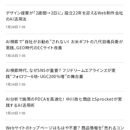
デザイン提案が「2週間→2日に」 設立22年を迎えるWeb制作会社
のAI活用法
7月28日 7:05
AI検索で“自社がお勧め”されない！ お米ギフトの八代目儀兵衛が
実践、GEO時代のECサイト改善
7月16日 7:05
AI検索時代、なぜSNSが重要？ フジドリームエアラインズが実
践“フォロワー6倍・UGC200％増”の舞台裏
7月14日 7:05
AI分析で施策のPDCAを高速化！ 中川政七商店とSprocketが実
践するAI活用術
7月10日 7:05
Webサイトのトップページはもはや不要？ 商品情報を「売れるコン