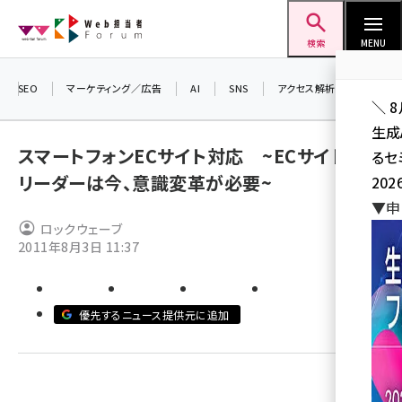
メ
Web担当者Forum
イ
検索
MENU
ン
コ
SEO
マーケティング／広告
AI
SNS
アクセス解析／データ分析
＼ 
ン
生成
テ
スマートフォンECサイト対応 ~ECサイト運営
るセ
ン
リーダーは今、意識変革が必要~
202
ツ
seo (3528)
▼申
に
ロックウェーブ
ai (2811)
移
2011年8月3日 11:37
動
youtube (2439)
note (2315)
優先するニュース提供元に追加
セミナー (2308)
z世代 (1623)
meo (1277)