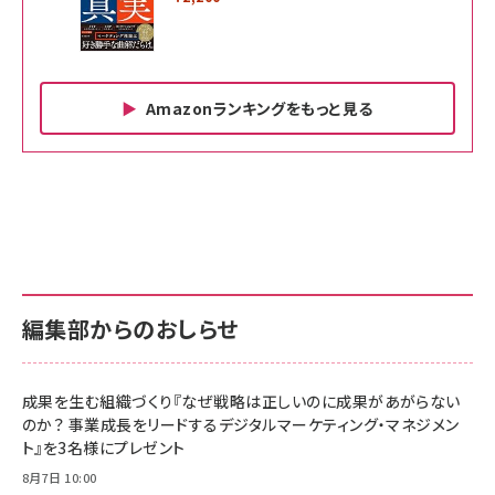
Amazonランキングをもっと見る
Amazon ビジネス・経済関連書籍 の売れ筋ランキン
Amazon 家電＆カメラ の売れ筋ランキング
Amazon パソコン・周辺機器 の売れ筋ランキング
グ
更新日時：2026/06/26 19:00
更新日時：2026/06/26 19:00
更新日時：2026/06/26 19:00
anan(アンアン)2026/07/01号 No.2501[魅せる
KIOXIA(キオクシア) 旧東芝メモリ microSD
KIOXIA(キオクシア) 旧東芝メモリ microSD
カラダ2026／宮舘涼太]
128GB UHS-I Class10 (最大読出速度
128GB UHS-I Class10 (最大読出速度
100MB/s) Nintendo Switch動作確認済 国内
100MB/s) Nintendo Switch動作確認済 国内
￥880
サポート正規品 メーカー保証5年 KLMEA128G
サポート正規品 メーカー保証5年 KLMEA128G
￥2,680
￥2,680
編集部からのおしらせ
anan(アンアン)2026/06/24号 No.2500増刊
スペシャルエディション[王道エンタメの矜持／
NIMASO ガラスフィルム iPhone 17 用 保護フィ
Amazon eギフトカード - Amazonロゴ - クラ
BTS]
ルム 強化ガラス 耐衝撃 高透過率 指紋防止 貼りや
シック
すい ガイド枠付き いPhone17 (6.3インチ) 対応
成果を生む組織づくり『なぜ戦略は正しいのに成果があがらない
￥1,100
￥5,000
2枚セット DSP25F1698
のか？ 事業成長をリードするデジタルマーケティング・マネジメン
￥1,599
ト』を3名様にプレゼント
anan(アンアン)2026/07/08号 No.2502[2026
Anker PowerLine III Flow USB-C & USB-C
年後半、あなたの恋と運命／山田涼介]
【New】Amazon Fire TV Stick HD | 手軽にスト
ケーブル Anker絡まないケーブル 240W 結束バン
8月7日 10:00
リーミングをはじめよう | ストリーミングメディアプ
ド付き USB PD対応 シリコン素材採用 iPhone