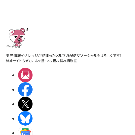
業界情報やナレッジが詰まったメルマガ配信やソーシャルもよろしくです！
姉妹サイトもぜひ：
ネッ担
・
ネッ担お悩み相談室
メルマガ
Facebook
X(エックス)
BlueSky
Googleニュース