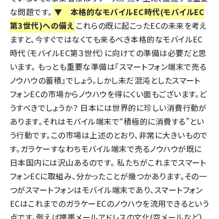
な問題です。
▼ 本格的なモバイルEC時代(モバイルEC
第3世代)への備え
これらの既に起こったECの未来を考え
ますと、今すぐではなくても来るべき本格的なモバイルEC
時代（モバイルEC第３世代）に向けての準備は必要だと思
います。 もっとも重要な準備は『スマートフォン端末で売る
ノウハウの蓄積』でしょう。しかし未だ混沌としたスマート
フォンECの市場からノウハウを得にくい面もございます。ど
うすべきでしょうか？ 日本には世界的に珍しい消費行動が
あります。それはモバイル端末で“積極的に消費する”とい
う行動です。この市場は上述のとおり、非常に大きいもので
す。ガラケーすなわちモバイル端末で売るノウハウが既に
日本国内には沢山あるのです。 私たちがこれまでスマート
フォンECに取組み、分かったことが幾つかあります。その一
つがスマートフォンはモバイル端末であり、スマートフォン
ECはこれまでのガラケーECのノウハウを流用できるという
点です。例えば携帯メールアドレスの文化(空メールなど)