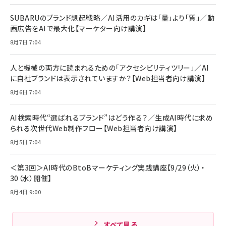
￥880
レイヤー
17 / 16 / 15 / Galaxy iPad Pro MacBook
￥1,890
Pro/Air 各種対応 (1.8m ミッドナイトブラック)
SUBARUのブランド想起戦略／AI活用のカギは「量」より「質」／動
￥6,980
画広告をAIで最大化【マーケター向け講演】
ママ投資家が育休中に１億貯めた株式投資
アサヒ飲料 モンスター エナジー 355ml×24本
￥1,870
8月7日 7:04
Anker Soundcore P31i (Bluetooth 6.1) 【完
￥4,192
全ワイヤレスイヤホン/アクティブノイズキャンセリ
ング/マルチポイント接続 / 最大50時間再生 / PSE
人と機械の両方に読まれるための「アクセシビリティツリー」／AI
組織の成果を最大化する ルールのデザイン
技術基準適合】ブラック
￥5,990
サッポロ 生ビール 黒ラベル 350ml 缶 24本 ビー
に自社ブランドは表示されていますか？【Web担当者向け講演】
￥1,980
ル ケース買い【6/30応募〆切! 黒ラベルビヤセラー
8月6日 7:04
キャンペーン】
Anker PowerLine III Flow USB-C & USB-C
ケーブル Anker絡まないケーブル 240W 結束バン
￥4,857
ド付き USB PD対応 シリコン素材採用 iPhone
AI検索時代“選ばれるブランド”はどう作る？／生成AI時代に求め
Amazonランキングをもっと見る
17 / 16 / 15 / Galaxy iPad Pro MacBook
￥1,890
られる次世代Web制作フロー【Web担当者向け講演】
Pro/Air 各種対応 (1.8m ミッドナイトブラック)
Amazonランキングをもっと見る
8月5日 7:04
Amazonランキングをもっと見る
＜第3回＞AI時代のBtoBマーケティング実践講座【9/29（火）・
30（水）開催】
8月4日 9:00
すべて見る