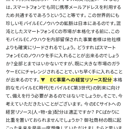
は、スマートフォンでも同じ携帯メールアドレスを利用する
ため共通するであろうということ等です。 この世界的にも
珍しいモバイルECノウハウの鉱脈は日本にあるのです。混
沌としたスマートフォンECの市場が本格化する前に、この
モバイルECノウハウを内部留保された事業者様は他社様
よりも確実にリードされるでしょう。 どうすればスマート
フォンECのノウハウを手に入れることが出来るのでしょう
か？全部とまではいかないですが、既に大きな市場のガラ
ケーECにチャレンジされることで、いち早く手に入れること
が出来るのです。
▼ EC事業への経営リソース配分
本格
的なモバイルEC時代(モバイルEC第3世代)の到来に向け
て、備えを行う必要があるのではないでしょうか。そこで、今
考えていただきたいことがございます。 今のECサイトへの
経営リソース(人・物・金)配分は適正ですか？ PCばかりに
比重を置いておられませんでしょうか？ 御社商材の既に起
こった未来を是非一度想像していただけましたらと思いま