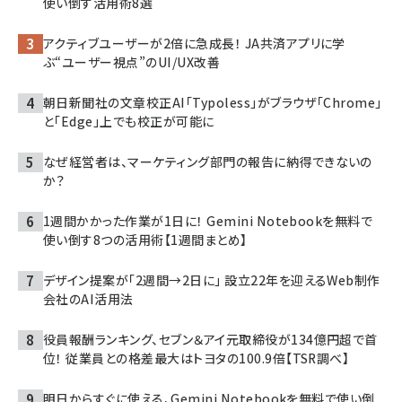
使い倒す活用術8選
アクティブユーザーが2倍に急成長！ JA共済アプリに学
ぶ“ユーザー視点”のUI/UX改善
朝日新聞社の文章校正AI「Typoless」がブラウザ「Chrome」
と「Edge」上でも校正が可能に
なぜ経営者は、マーケティング部門の報告に納得できないの
か？
1週間かかった作業が1日に！ Gemini Notebookを無料で
使い倒す8つの活用術【1週間まとめ】
デザイン提案が「2週間→2日に」 設立22年を迎えるWeb制作
会社のAI活用法
役員報酬ランキング、セブン＆アイ元取締役が134億円超で首
位！ 従業員との格差最大はトヨタの100.9倍【TSR調べ】
明日からすぐに使える、Gemini Notebookを無料で使い倒