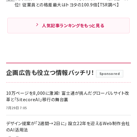
位！ 従業員との格差最大はトヨタの100.9倍【TSR調べ】
人気記事ランキングをもっと見る
企画広告も役立つ情報バッチリ！
Sponsored
10万ページを8,000に激減！ 富士通が挑んだグローバルサイト改
革と「SitecoreAI」移行の舞台裏
7月29日 7:05
デザイン提案が「2週間→2日に」 設立22年を迎えるWeb制作会社
のAI活用法