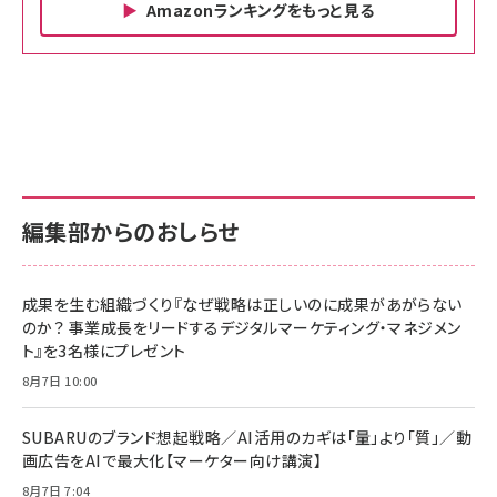
Amazonランキングをもっと見る
Amazon ビジネス・経済関連書籍 の売れ筋ランキン
Amazon 家電＆カメラ の売れ筋ランキング
Amazon パソコン・周辺機器 の売れ筋ランキング
グ
更新日時：2026/06/26 19:00
更新日時：2026/06/26 19:00
更新日時：2026/06/26 19:00
anan(アンアン)2026/07/01号 No.2501[魅せる
KIOXIA(キオクシア) 旧東芝メモリ microSD
KIOXIA(キオクシア) 旧東芝メモリ microSD
カラダ2026／宮舘涼太]
128GB UHS-I Class10 (最大読出速度
128GB UHS-I Class10 (最大読出速度
100MB/s) Nintendo Switch動作確認済 国内
100MB/s) Nintendo Switch動作確認済 国内
￥880
サポート正規品 メーカー保証5年 KLMEA128G
サポート正規品 メーカー保証5年 KLMEA128G
￥2,680
￥2,680
編集部からのおしらせ
anan(アンアン)2026/06/24号 No.2500増刊
スペシャルエディション[王道エンタメの矜持／
NIMASO ガラスフィルム iPhone 17 用 保護フィ
Amazon eギフトカード - Amazonロゴ - クラ
BTS]
ルム 強化ガラス 耐衝撃 高透過率 指紋防止 貼りや
シック
すい ガイド枠付き いPhone17 (6.3インチ) 対応
成果を生む組織づくり『なぜ戦略は正しいのに成果があがらない
￥1,100
￥5,000
2枚セット DSP25F1698
のか？ 事業成長をリードするデジタルマーケティング・マネジメン
￥1,599
ト』を3名様にプレゼント
anan(アンアン)2026/07/08号 No.2502[2026
Anker PowerLine III Flow USB-C & USB-C
年後半、あなたの恋と運命／山田涼介]
【New】Amazon Fire TV Stick HD | 手軽にスト
ケーブル Anker絡まないケーブル 240W 結束バン
8月7日 10:00
リーミングをはじめよう | ストリーミングメディアプ
ド付き USB PD対応 シリコン素材採用 iPhone
￥880
レイヤー
17 / 16 / 15 / Galaxy iPad Pro MacBook
￥1,890
Pro/Air 各種対応 (1.8m ミッドナイトブラック)
SUBARUのブランド想起戦略／AI活用のカギは「量」より「質」／動
￥6,980
画広告をAIで最大化【マーケター向け講演】
ママ投資家が育休中に１億貯めた株式投資
アサヒ飲料 モンスター エナジー 355ml×24本
￥1,870
8月7日 7:04
Anker Soundcore P31i (Bluetooth 6.1) 【完