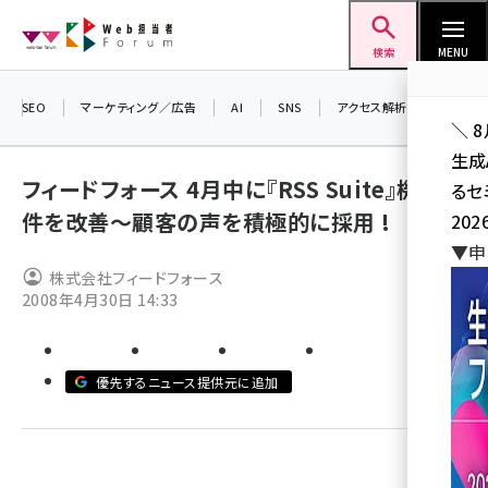
メ
Web担当者Forum
イ
検索
MENU
ン
コ
SEO
マーケティング／広告
AI
SNS
アクセス解析／データ分析
＼ 
ン
生成
テ
フィードフォース 4月中に『RSS Suite』機能8
るセ
ン
件を改善～顧客の声を積極的に採用 !
202
ツ
seo (3528)
▼申
に
株式会社フィードフォース
ai (2811)
移
2008年4月30日 14:33
動
youtube (2439)
note (2315)
優先するニュース提供元に追加
セミナー (2308)
z世代 (1623)
meo (1277)