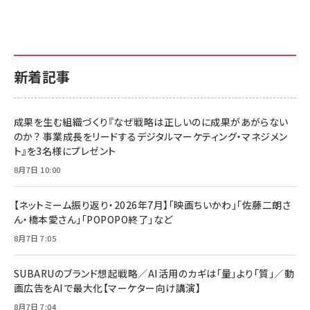
新着記事
成果を生む組織づくり『なぜ戦略は正しいのに成果があがらない
のか？ 事業成長をリードするデジタルマーケティング・マネジメン
ト』を3名様にプレゼント
8月7日 10:00
【ネットミーム振り返り・2026年7月】「映画ちいかわ」「佐藤二朗さ
ん・橋本愛さん」「POPOPO終了」など
8月7日 7:05
SUBARUのブランド想起戦略／AI活用のカギは「量」より「質」／動
画広告をAIで最大化【マーケター向け講演】
8月7日 7:04