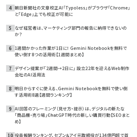
朝日新聞社の文章校正AI「Typoless」がブラウザ「Chrome」
と「Edge」上でも校正が可能に
なぜ経営者は、マーケティング部門の報告に納得できないの
か？
1週間かかった作業が1日に！ Gemini Notebookを無料で
使い倒す8つの活用術【1週間まとめ】
デザイン提案が「2週間→2日に」 設立22年を迎えるWeb制作
会社のAI活用法
明日からすぐに使える、Gemini Notebookを無料で使い倒
す活用術8選【週間ランキング】
AI回答のフレーミング（見せ方・提示）は、デジタルの新たな
「商品棚・売り場」――ChatGPT時代の新しい購買行動【SEOまと
め】
役員報酬ランキング、セブン＆アイ元取締役が134億円超で首