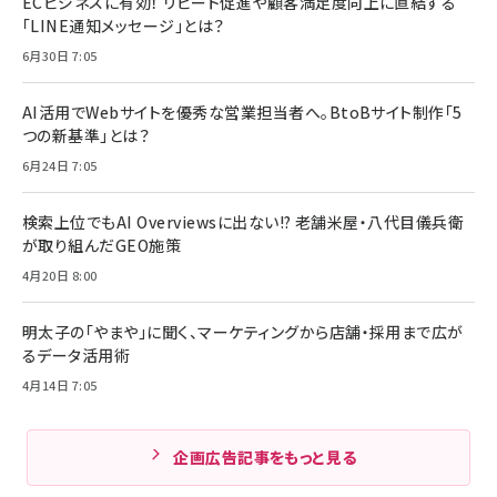
ECビジネスに有効！ リピート促進や顧客満足度向上に直結する
「LINE通知メッセージ」とは？
6月30日 7:05
AI活用でWebサイトを優秀な営業担当者へ。BtoBサイト制作「5
つの新基準」とは？
6月24日 7:05
検索上位でもAI Overviewsに出ない!? 老舗米屋・八代目儀兵衛
が取り組んだGEO施策
4月20日 8:00
明太子の「やまや」に聞く、マーケティングから店舗・採用まで広が
るデータ活用術
4月14日 7:05
企画広告記事をもっと見る