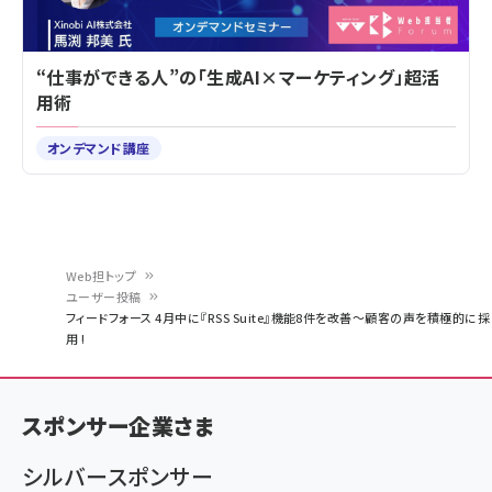
“仕事ができる人”の「生成AI×マーケティング」超活
用術
オンデマンド講座
Web担トップ
ユーザー投稿
パ
フィードフォース 4月中に『RSS Suite』機能8件を改善～顧客の声を積極的に採
用 !
ン
く
ず
スポンサー企業さま
シルバースポンサー