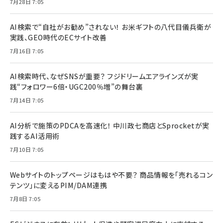
7月28日 7:05
AI検索で“自社がお勧め”されない！ お米ギフトの八代目儀兵衛が
実践、GEO時代のECサイト改善
7月16日 7:05
AI検索時代、なぜSNSが重要？ フジドリームエアラインズが実
践“フォロワー6倍・UGC200％増”の舞台裏
7月14日 7:05
AI分析で施策のPDCAを高速化！ 中川政七商店とSprocketが実
践するAI活用術
7月10日 7:05
Webサイトのトップページはもはや不要？ 商品情報を「売れるコン
テンツ」に変えるPIM/DAM連携
7月8日 7:05