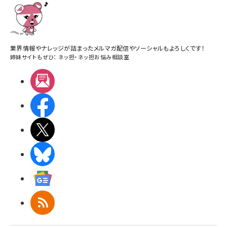
業界情報やナレッジが詰まったメルマガ配信やソーシャルもよろしくです！
姉妹サイトもぜひ：
ネッ担
・
ネッ担お悩み相談室
メルマガ
Facebook
X(エックス)
BlueSky
Googleニュース
RSS