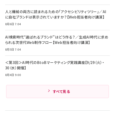
￥4,192
全ワイヤレスイヤホン/アクティブノイズキャンセリ
ング/マルチポイント接続 / 最大50時間再生 / PSE
人と機械の両方に読まれるための「アクセシビリティツリー」／AI
組織の成果を最大化する ルールのデザイン
技術基準適合】ブラック
￥5,990
サッポロ 生ビール 黒ラベル 350ml 缶 24本 ビー
に自社ブランドは表示されていますか？【Web担当者向け講演】
￥1,980
ル ケース買い【6/30応募〆切! 黒ラベルビヤセラー
8月6日 7:04
キャンペーン】
Anker PowerLine III Flow USB-C & USB-C
ケーブル Anker絡まないケーブル 240W 結束バン
￥4,857
ド付き USB PD対応 シリコン素材採用 iPhone
AI検索時代“選ばれるブランド”はどう作る？／生成AI時代に求め
Amazonランキングをもっと見る
17 / 16 / 15 / Galaxy iPad Pro MacBook
￥1,890
られる次世代Web制作フロー【Web担当者向け講演】
Pro/Air 各種対応 (1.8m ミッドナイトブラック)
Amazonランキングをもっと見る
8月5日 7:04
Amazonランキングをもっと見る
＜第3回＞AI時代のBtoBマーケティング実践講座【9/29（火）・
30（水）開催】
8月4日 9:00
すべて見る