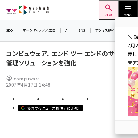
メ
Web担当者Forum
イ
検索
MENU
ン
コ
SEO
マーケティング／広告
AI
SNS
アクセス解析／データ分析
＼ 
ン
7月
テ
コンピュウェア、 エンド ツー エンドのサービス
差し
ン
管理ソリューションを強化
▼ア
ツ
seo (3523)
に
compuware
ai (2804)
移
2007年4月17日 14:48
動
youtube (2429)
note (2312)
優先するニュース提供元に追加
セミナー (2303)
z世代 (1622)
meo (1275)