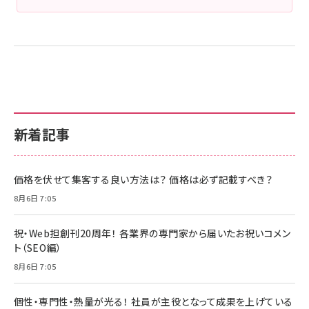
新着記事
価格を伏せて集客する良い方法は？ 価格は必ず記載すべき？
8月6日 7:05
祝・Web担創刊20周年！ 各業界の専門家から届いたお祝いコメン
ト（SEO編）
8月6日 7:05
個性・専門性・熱量が光る！ 社員が主役となって成果を上げている