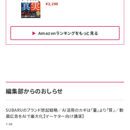
￥2,200
Amazonランキングをもっと見る
Amazon ビジネス・経済関連書籍 の売れ筋ランキン
Amazon 家電＆カメラ の売れ筋ランキング
Amazon パソコン・周辺機器 の売れ筋ランキング
グ
更新日時：2026/06/26 19:00
更新日時：2026/06/26 19:00
更新日時：2026/06/26 19:00
anan(アンアン)2026/07/01号 No.2501[魅せる
KIOXIA(キオクシア) 旧東芝メモリ microSD
KIOXIA(キオクシア) 旧東芝メモリ microSD
カラダ2026／宮舘涼太]
128GB UHS-I Class10 (最大読出速度
128GB UHS-I Class10 (最大読出速度
100MB/s) Nintendo Switch動作確認済 国内
100MB/s) Nintendo Switch動作確認済 国内
￥880
サポート正規品 メーカー保証5年 KLMEA128G
サポート正規品 メーカー保証5年 KLMEA128G
￥2,680
￥2,680
編集部からのおしらせ
anan(アンアン)2026/06/24号 No.2500増刊
スペシャルエディション[王道エンタメの矜持／
NIMASO ガラスフィルム iPhone 17 用 保護フィ
Amazon eギフトカード - Amazonロゴ - クラ
BTS]
ルム 強化ガラス 耐衝撃 高透過率 指紋防止 貼りや
シック
すい ガイド枠付き いPhone17 (6.3インチ) 対応
SUBARUのブランド想起戦略／AI活用のカギは「量」より「質」／動
￥1,100
￥5,000
2枚セット DSP25F1698
画広告をAIで最大化【マーケター向け講演】
￥1,599
7:04
anan(アンアン)2026/07/08号 No.2502[2026
Anker PowerLine III Flow USB-C & USB-C
年後半、あなたの恋と運命／山田涼介]
【New】Amazon Fire TV Stick HD | 手軽にスト
ケーブル Anker絡まないケーブル 240W 結束バン