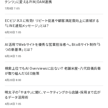
テンツ」に変えるPIM/DAM連携
7月8日 7:05
ECビジネスに有効！ リピート促進や顧客満足度向上に直結する
「LINE通知メッセージ」とは？
6月30日 7:05
AI活用でWebサイトを優秀な営業担当者へ。BtoBサイト制作「5
つの新基準」とは？
6月24日 7:05
検索上位でもAI Overviewsに出ない!? 老舗米屋・八代目儀兵衛
が取り組んだGEO施策
4月20日 8:00
明太子の「やまや」に聞く、マーケティングから店舗・採用まで広が
るデータ活用術
4月14日 7:05