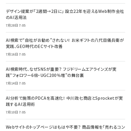
デザイン提案が「2週間→2日に」 設立22年を迎えるWeb制作会社
のAI活用法
7月28日 7:05
AI検索で“自社がお勧め”されない！ お米ギフトの八代目儀兵衛が
実践、GEO時代のECサイト改善
7月16日 7:05
AI検索時代、なぜSNSが重要？ フジドリームエアラインズが実
践“フォロワー6倍・UGC200％増”の舞台裏
7月14日 7:05
AI分析で施策のPDCAを高速化！ 中川政七商店とSprocketが実
践するAI活用術
7月10日 7:05
Webサイトのトップページはもはや不要？ 商品情報を「売れるコン