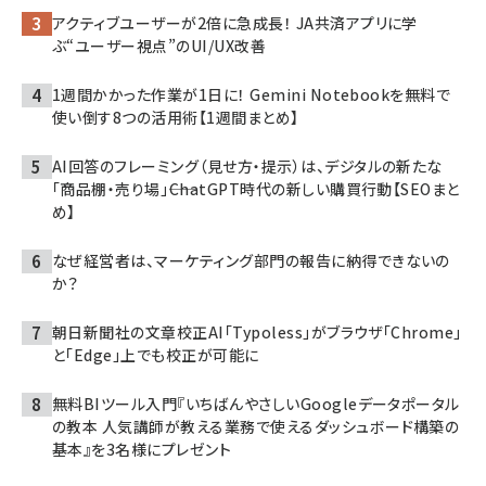
アクティブユーザーが2倍に急成長！ JA共済アプリに学
ぶ“ユーザー視点”のUI/UX改善
1週間かかった作業が1日に！ Gemini Notebookを無料で
使い倒す8つの活用術【1週間まとめ】
AI回答のフレーミング（見せ方・提示）は、デジタルの新たな
「商品棚・売り場」――ChatGPT時代の新しい購買行動【SEOまと
め】
なぜ経営者は、マーケティング部門の報告に納得できないの
か？
朝日新聞社の文章校正AI「Typoless」がブラウザ「Chrome」
と「Edge」上でも校正が可能に
無料BIツール入門『いちばんやさしいGoogleデータポータル
の教本 人気講師が教える業務で使えるダッシュボード構築の
基本』を3名様にプレゼント