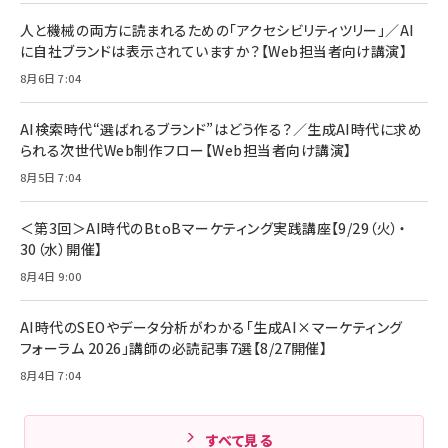
リーミングをはじめよう | ストリーミングメディアプ
ド付き USB PD対応 シリコン素材採用 iPhone
￥880
人と機械の両方に読まれるための「アクセシビリティツリー」／AI
レイヤー
17 / 16 / 15 / Galaxy iPad Pro MacBook
￥1,890
Pro/Air 各種対応 (1.8m ミッドナイトブラック)
に自社ブランドは表示されていますか？【Web担当者向け講演】
￥6,980
ママ投資家が育休中に１億貯めた株式投資
8月6日 7:04
アサヒ飲料 モンスター エナジー 355ml×24本
￥1,870
Anker Soundcore P31i (Bluetooth 6.1) 【完
￥4,192
全ワイヤレスイヤホン/アクティブノイズキャンセリ
AI検索時代“選ばれるブランド”はどう作る？／生成AI時代に求め
ング/マルチポイント接続 / 最大50時間再生 / PSE
られる次世代Web制作フロー【Web担当者向け講演】
組織の成果を最大化する ルールのデザイン
技術基準適合】ブラック
￥5,990
サッポロ 生ビール 黒ラベル 350ml 缶 24本 ビー
8月5日 7:04
￥1,980
ル ケース買い【6/30応募〆切! 黒ラベルビヤセラー
キャンペーン】
Anker PowerLine III Flow USB-C & USB-C
ケーブル Anker絡まないケーブル 240W 結束バン
￥4,857
＜第3回＞AI時代のBtoBマーケティング実践講座【9/29（火）・
ド付き USB PD対応 シリコン素材採用 iPhone
30（水）開催】
Amazonランキングをもっと見る
17 / 16 / 15 / Galaxy iPad Pro MacBook
￥1,890
Pro/Air 各種対応 (1.8m ミッドナイトブラック)
8月4日 9:00
Amazonランキングをもっと見る
AI時代のSEOやデータ分析がわかる「生成AI×マーケティング
Amazonランキングをもっと見る
フォーラム 2026」講師の必読記事7選【8/27開催】
8月4日 7:04
すべて見る