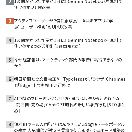
1週間かかった作業が1日に！ Gemini Notebookを無料で
使い倒す活用術8選
アクティブユーザーが2倍に急成長！ JA共済アプリに学
ぶ“ユーザー視点”のUI/UX改善
1週間かかった作業が1日に！ Gemini Notebookを無料で
使い倒す8つの活用術【1週間まとめ】
なぜ経営者は、マーケティング部門の報告に納得できないの
か？
朝日新聞社の文章校正AI「Typoless」がブラウザ「Chrome」
と「Edge」上でも校正が可能に
AI回答のフレーミング（見せ方・提示）は、デジタルの新たな
「商品棚・売り場」――ChatGPT時代の新しい購買行動【SEOまと
め】
無料BIツール入門『いちばんやさしいGoogleデータポータル
の教本 人気講師が教える業務で使えるダッシュボード構築の