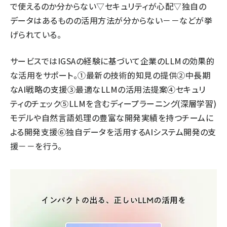
で使えるのか分からない▽セキュリティが心配▽独自の
データはあるものの活用方法が分からない－－などが挙
げられている。
サービスではIGSAの経験に基づいて企業のLLMの効果的
な活用をサポート。①最新の技術的知見の提供②中長期
なAI戦略の支援③最適なLLMの活用法提案④セキュリ
ティのチェック⑤LLMを含むディープラーニング(深層学習)
モデルや自然言語処理の豊富な開発実績を持つチームに
よる開発支援⑥独自データを活用するAIシステム開発の支
援－－を行う。