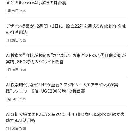
革と「SitecoreAI」移行の舞台裏
7月29日 7:05
デザイン提案が「2週間→2日に」 設立22年を迎えるWeb制作会社
のAI活用法
7月28日 7:05
AI検索で“自社がお勧め”されない！ お米ギフトの八代目儀兵衛が
実践、GEO時代のECサイト改善
7月16日 7:05
AI検索時代、なぜSNSが重要？ フジドリームエアラインズが実
践“フォロワー6倍・UGC200％増”の舞台裏
7月14日 7:05
AI分析で施策のPDCAを高速化！ 中川政七商店とSprocketが実
践するAI活用術
7月10日 7:05