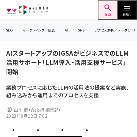
メ
Web担当者Forum
イ
検索
MENU
ン
コ
SEO
マーケティング／広告
AI
SNS
アクセス解析／データ分析
ン
＼ 
生
テ
AIスタートアップのIGSAがビジネスでのLLM
るセ
ン
活用サポート「LLM導入・活用支援サービス」
20
ツ
seo (3526)
開始
▼
に
ai (2807)
移
業務プロセスに応じたLLMの活用法の提案など実施、
動
youtube (2434)
組み込みから運用までのプロセスを支援
note (2312)
山川 健（Web担 編集部）
セミナー (2307)
2023年9月12日 7:02
z世代 (1622)
meo (1275)