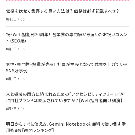
価格を伏せて集客する良い方法は？ 価格は必ず記載すべき？
8月6日 7:05
祝・Web担創刊20周年！ 各業界の専門家から届いたお祝いコメン
ト（SEO編）
8月6日 7:05
個性・専門性・熱量が光る！ 社員が主役となって成果を上げている
SNS好事例
8月6日 7:05
人と機械の両方に読まれるための「アクセシビリティツリー」／AI
に自社ブランドは表示されていますか？【Web担当者向け講演】
8月6日 7:04
明日からすぐに使える、Gemini Notebookを無料で使い倒す活
用術8選【週間ランキング】