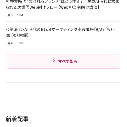
AI検索時代“選ばれるブランド”はどう作る？／生成AI時代に求め
Amazonランキングをもっと見る
17 / 16 / 15 / Galaxy iPad Pro MacBook
￥1,890
られる次世代Web制作フロー【Web担当者向け講演】
Pro/Air 各種対応 (1.8m ミッドナイトブラック)
Amazonランキングをもっと見る
8月5日 7:04
Amazonランキングをもっと見る
＜第3回＞AI時代のBtoBマーケティング実践講座【9/29（火）・
30（水）開催】
8月4日 9:00
すべて見る
新着記事