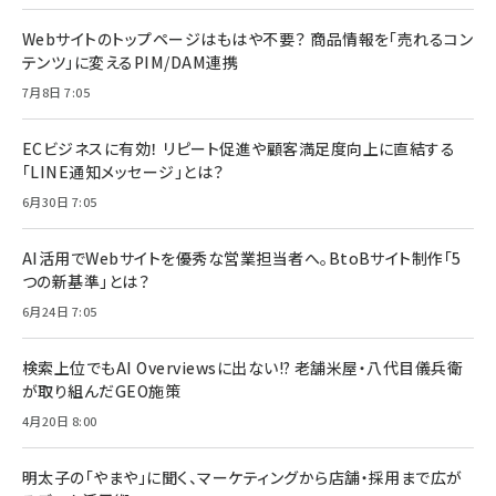
Webサイトのトップページはもはや不要？ 商品情報を「売れるコン
テンツ」に変えるPIM/DAM連携
7月8日 7:05
ECビジネスに有効！ リピート促進や顧客満足度向上に直結する
「LINE通知メッセージ」とは？
6月30日 7:05
AI活用でWebサイトを優秀な営業担当者へ。BtoBサイト制作「5
つの新基準」とは？
6月24日 7:05
検索上位でもAI Overviewsに出ない!? 老舗米屋・八代目儀兵衛
が取り組んだGEO施策
4月20日 8:00
明太子の「やまや」に聞く、マーケティングから店舗・採用まで広が