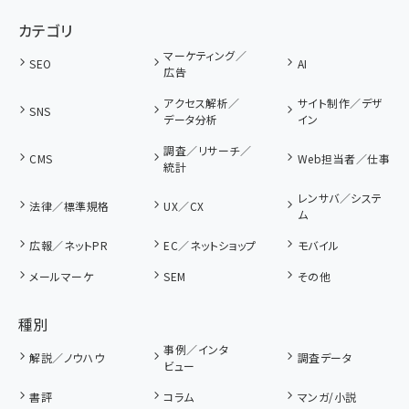
カテゴリ
マーケティング／
SEO
AI
広告
アクセス解析／
サイト制作／デザ
SNS
データ分析
イン
調査／リサーチ／
CMS
Web担当者／仕事
統計
レンサバ／システ
法律／標準規格
UX／CX
ム
広報／ネットPR
EC／ネットショップ
モバイル
メールマーケ
SEM
その他
種別
事例／インタ
解説／ノウハウ
調査データ
ビュー
書評
コラム
マンガ/小説