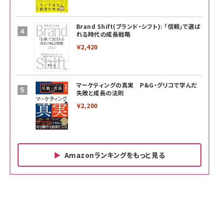
Brand Shift(ブランド・シフト): 「信頼」で選ば
れる時代の成長戦略
￥2,420
マーケティングの真実 P&G・グリコで学んだ
失敗と成長の法則
￥2,200
Amazonランキングをもっと見る
Amazon ビジネス・経済関連書籍 の売れ筋ランキン
Amazon 家電＆カメラ の売れ筋ランキング
Amazon パソコン・周辺機器 の売れ筋ランキング
グ
更新日時：2026/06/26 19:00
更新日時：2026/06/26 19:00
更新日時：2026/06/26 19:00
anan(アンアン)2026/07/01号 No.2501[魅
KIOXIA(キオクシア) 旧東芝メモリ microSD
KIOXIA(キオクシア) 旧東芝メモリ microSD