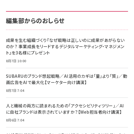
せるカラダ2026／宮舘涼太]
128GB UHS-I Class10 (最大読出速度
128GB UHS-I Class10 (最大読出速度
100MB/s) Nintendo Switch動作確認済 国
100MB/s) Nintendo Switch動作確認済 国
￥880
内サポート正規品 メーカー保証5年
内サポート正規品 メーカー保証5年
￥2,680
￥2,680
KLMEA128G
KLMEA128G
編集部からのおしらせ
anan(アンアン)2026/06/24号 No.2500増
刊 スペシャルエディション[王道エンタメの矜
NIMASO ガラスフィルム iPhone 17 用 保護
Amazon eギフトカード - Amazonロゴ - ク
持／BTS]
フィルム 強化ガラス 耐衝撃 高透過率 指紋防
ラシック
止 貼りやすい ガイド枠付き いPhone17 (6.3
成果を生む組織づくり『なぜ戦略は正しいのに成果があがらない
￥1,100
￥5,000
インチ) 対応 2枚セット DSP25F1698
のか？ 事業成長をリードするデジタルマーケティング・マネジメン
￥1,599
ト』を3名様にプレゼント
anan(アンアン)2026/07/08号 No.2502[2026
Anker PowerLine III Flow USB-C & USB-C
年後半、あなたの恋と運命／山田涼介]
【New】Amazon Fire TV Stick HD | 手軽にスト
ケーブル Anker絡まないケーブル 240W 結束バン
8月7日 10:00
リーミングをはじめよう | ストリーミングメディアプ
ド付き USB PD対応 シリコン素材採用 iPhone
￥880
レイヤー
17 / 16 / 15 / Galaxy iPad Pro MacBook
￥1,890
Pro/Air 各種対応 (1.8m ミッドナイトブラック)
SUBARUのブランド想起戦略／AI活用のカギは「量」より「質」／動
￥6,980
画広告をAIで最大化【マーケター向け講演】
ママ投資家が育休中に１億貯めた株式投資
アサヒ飲料 モンスター エナジー 355ml×24本
￥1,870
8月7日 7:04
Anker Soundcore P31i (Bluetooth 6.1) 【完
￥4,192
全ワイヤレスイヤホン/アクティブノイズキャンセリ
ング/マルチポイント接続 / 最大50時間再生 / PSE
人と機械の両方に読まれるための「アクセシビリティツリー」／AI
組織の成果を最大化する ルールのデザイン
技術基準適合】ブラック
￥5,990
サッポロ 生ビール 黒ラベル 350ml 缶 24本 ビー
に自社ブランドは表示されていますか？【Web担当者向け講演】
￥1,980
ル ケース買い【6/30応募〆切! 黒ラベルビヤセラー
8月6日 7:04
キャンペーン】
Anker PowerLine III Flow USB-C & USB-C
ケーブル Anker絡まないケーブル 240W 結束バン
￥4,857
ド付き USB PD対応 シリコン素材採用 iPhone