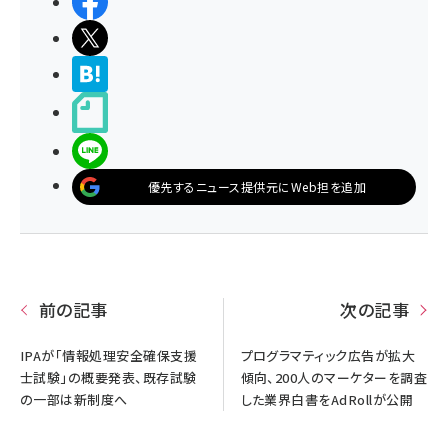
シェアする
ポストする
>ブクマする
noteで書く
LINEで送る
優先するニュース提供元にWeb担を追加
前の記事
次の記事
IPAが「情報処理安全確保支援
プログラマティック広告が拡大
士試験」の概要発表、既存試験
傾向、200人のマーケターを調査
の一部は新制度へ
した業界白書をAdRollが公開