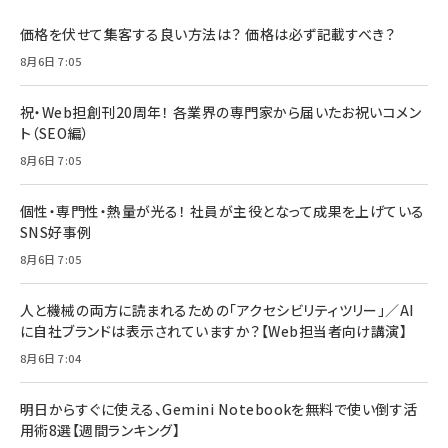
価格を伏せて集客する良い方法は？ 価格は必ず記載すべき？
8月6日 7:05
祝・Web担創刊20周年！ 各業界の専門家から届いたお祝いコメン
ト（SEO編）
8月6日 7:05
個性・専門性・熱量が光る！ 社員が主役となって成果を上げている
SNS好事例
8月6日 7:05
人と機械の両方に読まれるための「アクセシビリティツリー」／AI
に自社ブランドは表示されていますか？【Web担当者向け講演】
8月6日 7:04
明日からすぐに使える、Gemini Notebookを無料で使い倒す活
用術8選【週間ランキング】