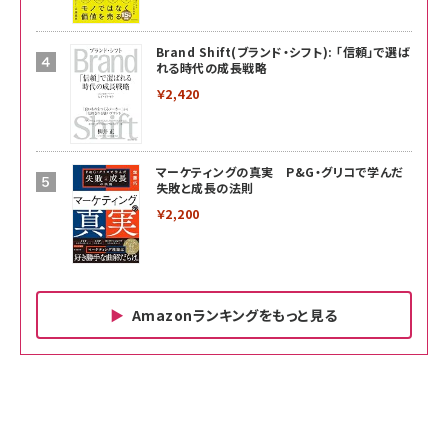
Brand Shift(ブランド・シフト): 「信頼」で選ば
れる時代の成長戦略
￥2,420
マーケティングの真実 P&G・グリコで学んだ
失敗と成長の法則
￥2,200
Amazonランキングをもっと見る
Amazon ビジネス・経済関連書籍 の売れ筋ランキン
Amazon 家電＆カメラ の売れ筋ランキング
Amazon パソコン・周辺機器 の売れ筋ランキング
グ
更新日時：2026/06/26 19:00
更新日時：2026/06/26 19:00
更新日時：2026/06/26 19:00
anan(アンアン)2026/07/01号 No.2501[魅せる
KIOXIA(キオクシア) 旧東芝メモリ microSD
KIOXIA(キオクシア) 旧東芝メモリ microSD