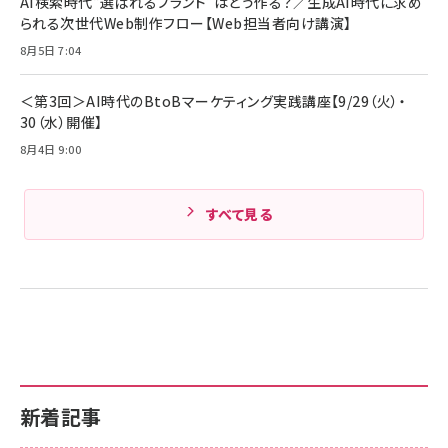
AI検索時代“選ばれるブランド”はどう作る？／生成AI時代に求め
Amazonランキングをもっと見る
17 / 16 / 15 / Galaxy iPad Pro MacBook
￥1,890
られる次世代Web制作フロー【Web担当者向け講演】
Pro/Air 各種対応 (1.8m ミッドナイトブラック)
Amazonランキングをもっと見る
8月5日 7:04
Amazonランキングをもっと見る
＜第3回＞AI時代のBtoBマーケティング実践講座【9/29（火）・
30（水）開催】
8月4日 9:00
すべて見る
新着記事