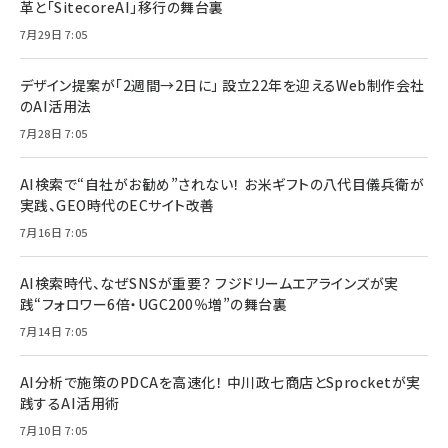
革と「SitecoreAI」移行の舞台裏
7月29日 7:05
デザイン提案が「2週間→2日に」 設立22年を迎えるWeb制作会社
のAI活用法
7月28日 7:05
AI検索で“自社がお勧め”されない！ お米ギフトの八代目儀兵衛が
実践、GEO時代のECサイト改善
7月16日 7:05
AI検索時代、なぜSNSが重要？ フジドリームエアラインズが実
践“フォロワー6倍・UGC200％増”の舞台裏
7月14日 7:05
AI分析で施策のPDCAを高速化！ 中川政七商店とSprocketが実
践するAI活用術
7月10日 7:05