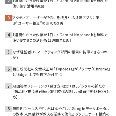
1週間かかった作業が1日に！ Gemini Notebookを無料で
使い倒す活用術8選
アクティブユーザーが2倍に急成長！ JA共済アプリに学
ぶ“ユーザー視点”のUI/UX改善
1週間かかった作業が1日に！ Gemini Notebookを無料で
使い倒す8つの活用術【1週間まとめ】
なぜ経営者は、マーケティング部門の報告に納得できないの
か？
朝日新聞社の文章校正AI「Typoless」がブラウザ「Chrome」
と「Edge」上でも校正が可能に
AI回答のフレーミング（見せ方・提示）は、デジタルの新たな
「商品棚・売り場」――ChatGPT時代の新しい購買行動【SEOまと
め】
無料BIツール入門『いちばんやさしいGoogleデータポータル
の教本 人気講師が教える業務で使えるダッシュボード構築の