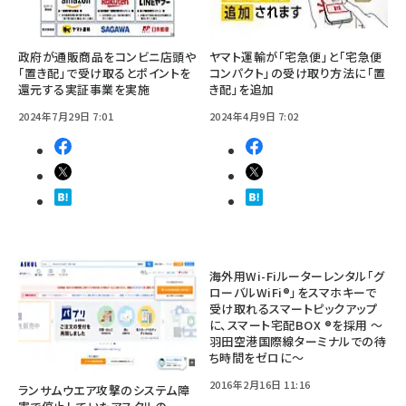
政府が通販商品をコンビニ店頭や
ヤマト運輸が「宅急便」と「宅急便
「置き配」で受け取るとポイントを
コンパクト」の受け取り方法に「置
還元する実証事業を実施
き配」を追加
2024年7月29日 7:01
2024年4月9日 7:02
海外用Wi-Fiルーターレンタル「グ
ローバルWiFi®」をスマホキーで
受け取れるスマートピックアップ
に、スマート宅配BOX ®を採用 ～
羽田空港国際線ターミナルでの待
ち時間をゼロに～
2016年2月16日 11:16
ランサムウエア攻撃のシステム障