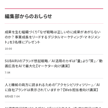
カラダ2026／宮舘涼太]
128GB UHS-I Class10 (最大読出速度
128GB UHS-I Class10 (最大読出速度
100MB/s) Nintendo Switch動作確認済 国内
100MB/s) Nintendo Switch動作確認済 国内
￥880
サポート正規品 メーカー保証5年 KLMEA128G
サポート正規品 メーカー保証5年 KLMEA128G
￥2,680
￥2,680
編集部からのおしらせ
anan(アンアン)2026/06/24号 No.2500増刊
スペシャルエディション[王道エンタメの矜持／
NIMASO ガラスフィルム iPhone 17 用 保護フィ
Amazon eギフトカード - Amazonロゴ - クラ
BTS]
ルム 強化ガラス 耐衝撃 高透過率 指紋防止 貼りや
シック
すい ガイド枠付き いPhone17 (6.3インチ) 対応
成果を生む組織づくり『なぜ戦略は正しいのに成果があがらない
￥1,100
￥5,000
2枚セット DSP25F1698
のか？ 事業成長をリードするデジタルマーケティング・マネジメン
￥1,599
ト』を3名様にプレゼント
anan(アンアン)2026/07/08号 No.2502[2026
Anker PowerLine III Flow USB-C & USB-C
年後半、あなたの恋と運命／山田涼介]
【New】Amazon Fire TV Stick HD | 手軽にスト
ケーブル Anker絡まないケーブル 240W 結束バン
10:00
リーミングをはじめよう | ストリーミングメディアプ
ド付き USB PD対応 シリコン素材採用 iPhone
￥880
レイヤー
17 / 16 / 15 / Galaxy iPad Pro MacBook
￥1,890
Pro/Air 各種対応 (1.8m ミッドナイトブラック)
SUBARUのブランド想起戦略／AI活用のカギは「量」より「質」／動
￥6,980
画広告をAIで最大化【マーケター向け講演】
ママ投資家が育休中に１億貯めた株式投資
アサヒ飲料 モンスター エナジー 355ml×24本
￥1,870
7:04
Anker Soundcore P31i (Bluetooth 6.1) 【完
￥4,192
全ワイヤレスイヤホン/アクティブノイズキャンセリ
ング/マルチポイント接続 / 最大50時間再生 / PSE
人と機械の両方に読まれるための「アクセシビリティツリー」／AI
組織の成果を最大化する ルールのデザイン
技術基準適合】ブラック
￥5,990
サッポロ 生ビール 黒ラベル 350ml 缶 24本 ビー
に自社ブランドは表示されていますか？【Web担当者向け講演】
￥1,980
ル ケース買い【6/30応募〆切! 黒ラベルビヤセラー
8月6日 7:04
キャンペーン】
Anker PowerLine III Flow USB-C & USB-C
ケーブル Anker絡まないケーブル 240W 結束バン
￥4,857
ド付き USB PD対応 シリコン素材採用 iPhone