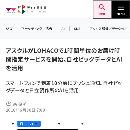
メ
Web担当者Forum
イ
検索
MENU
ン
コ
SEO
マーケティング／広告
AI
SNS
アクセス解析／データ分析
＼ 
ン
7月
テ
アスクルがLOHACOで1時間単位のお届け時
差し
ン
間指定サービスを開始、自社ビッグデータとAI
▼ア
ツ
seo (3523)
を活用
に
ai (2804)
移
スマートフォンで到着10分前にプッシュ通知。自社ビッ
動
youtube (2429)
グデータと日立製作所のAIを活用
note (2312)
西 倫英
セミナー (2303)
2016年6月30日 7:00
z世代 (1622)
21
meo (1275)