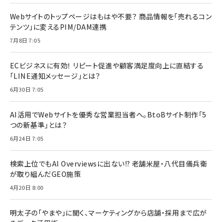
Webサイトのトップページはもはや不要？ 商品情報を「売れるコン
テンツ」に変えるPIM/DAM連携
7月8日 7:05
ECビジネスに有効！ リピート促進や顧客満足度向上に直結する
「LINE通知メッセージ」とは？
6月30日 7:05
AI活用でWebサイトを優秀な営業担当者へ。BtoBサイト制作「5
つの新基準」とは？
6月24日 7:05
検索上位でもAI Overviewsに出ない!? 老舗米屋・八代目儀兵衛
が取り組んだGEO施策
4月20日 8:00
明太子の「やまや」に聞く、マーケティングから店舗・採用まで広が