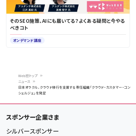
そのSEO施策、AIにも届いてる？よくある疑問と今やる
べきコト
オンデマンド講座
Web担トップ
ニュース
パ
日本オラクル、クラウド移行を支援する専任組織「クラウド・カスタマー・コン
シェルジェ」を発足
ン
く
ず
スポンサー企業さま
シルバースポンサー