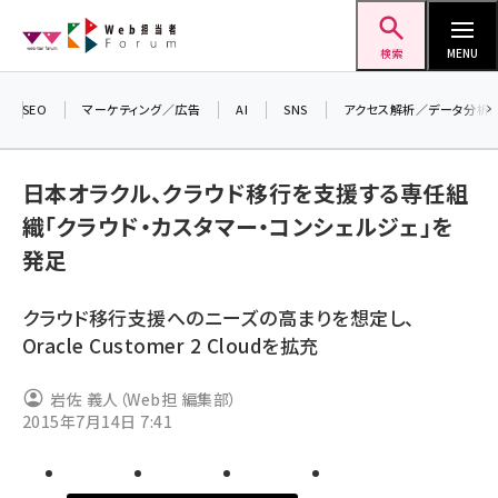
メ
Web担当者Forum
イ
検索
MENU
ン
コ
SEO
マーケティング／広告
AI
SNS
アクセス解析／データ分析
＼ 読
ン
7月2
テ
日本オラクル、クラウド移行を支援する専任組
差し上
ン
織「クラウド・カスタマー・コンシェルジェ」を
▼アン
ツ
seo (3523)
発足
に
ai (2804)
移
クラウド移行支援へのニーズの高まりを想定し、
動
youtube (2429)
Oracle Customer 2 Cloudを拡充
note (2312)
岩佐 義人（Web担 編集部）
セミナー (2303)
2015年7月14日 7:41
z世代 (1622)
meo (1275)