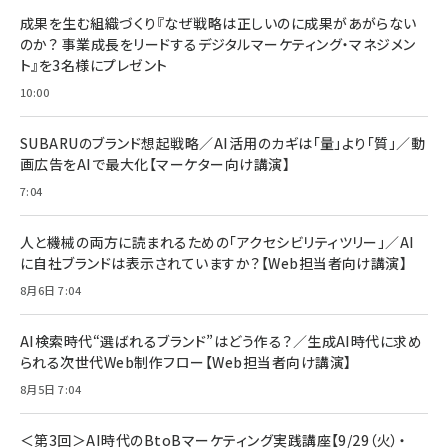
BTS]
ルム 強化ガラス 耐衝撃 高透過率 指紋防止 貼りや
シック
すい ガイド枠付き いPhone17 (6.3インチ) 対応
成果を生む組織づくり『なぜ戦略は正しいのに成果があがらない
￥1,100
￥5,000
2枚セット DSP25F1698
のか？ 事業成長をリードするデジタルマーケティング・マネジメン
￥1,599
ト』を3名様にプレゼント
anan(アンアン)2026/07/08号 No.2502[2026
Anker PowerLine III Flow USB-C & USB-C
年後半、あなたの恋と運命／山田涼介]
【New】Amazon Fire TV Stick HD | 手軽にスト
ケーブル Anker絡まないケーブル 240W 結束バン
10:00
リーミングをはじめよう | ストリーミングメディアプ
ド付き USB PD対応 シリコン素材採用 iPhone
￥880
レイヤー
17 / 16 / 15 / Galaxy iPad Pro MacBook
￥1,890
Pro/Air 各種対応 (1.8m ミッドナイトブラック)
SUBARUのブランド想起戦略／AI活用のカギは「量」より「質」／動
￥6,980
画広告をAIで最大化【マーケター向け講演】
ママ投資家が育休中に１億貯めた株式投資
アサヒ飲料 モンスター エナジー 355ml×24本
￥1,870
7:04
Anker Soundcore P31i (Bluetooth 6.1) 【完
￥4,192
全ワイヤレスイヤホン/アクティブノイズキャンセリ
ング/マルチポイント接続 / 最大50時間再生 / PSE
人と機械の両方に読まれるための「アクセシビリティツリー」／AI
組織の成果を最大化する ルールのデザイン
技術基準適合】ブラック
￥5,990
サッポロ 生ビール 黒ラベル 350ml 缶 24本 ビー
に自社ブランドは表示されていますか？【Web担当者向け講演】
￥1,980
ル ケース買い【6/30応募〆切! 黒ラベルビヤセラー
8月6日 7:04
キャンペーン】
Anker PowerLine III Flow USB-C & USB-C
ケーブル Anker絡まないケーブル 240W 結束バン
￥4,857
ド付き USB PD対応 シリコン素材採用 iPhone
AI検索時代“選ばれるブランド”はどう作る？／生成AI時代に求め
Amazonランキングをもっと見る
17 / 16 / 15 / Galaxy iPad Pro MacBook
￥1,890
られる次世代Web制作フロー【Web担当者向け講演】
Pro/Air 各種対応 (1.8m ミッドナイトブラック)
Amazonランキングをもっと見る
8月5日 7:04
Amazonランキングをもっと見る
＜第3回＞AI時代のBtoBマーケティング実践講座【9/29（火）・