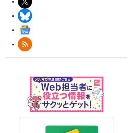
X(エックス)
BlueSky
Googleニュース
RSS