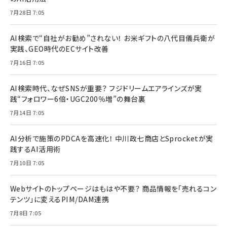
7月28日 7:05
AI検索で“自社がお勧め”されない！ お米ギフトの八代目儀兵衛が
実践、GEO時代のECサイト改善
7月16日 7:05
AI検索時代、なぜSNSが重要？ フジドリームエアラインズが実
践“フォロワー6倍・UGC200％増”の舞台裏
7月14日 7:05
AI分析で施策のPDCAを高速化！ 中川政七商店とSprocketが実
践するAI活用術
7月10日 7:05
Webサイトのトップページはもはや不要？ 商品情報を「売れるコン
テンツ」に変えるPIM/DAM連携
7月8日 7:05