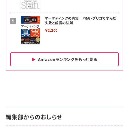
マーケティングの真実 P&G・グリコで学んだ
失敗と成長の法則
￥2,200
Amazonランキングをもっと見る
Amazon ビジネス・経済関連書籍 の売れ筋ランキン
Amazon 家電＆カメラ の売れ筋ランキング
Amazon パソコン・周辺機器 の売れ筋ランキング
グ
更新日時：2026/06/26 19:00
更新日時：2026/06/26 19:00
更新日時：2026/06/26 19:00
anan(アンアン)2026/07/01号 No.2501[魅せる
KIOXIA(キオクシア) 旧東芝メモリ microSD
KIOXIA(キオクシア) 旧東芝メモリ microSD
カラダ2026／宮舘涼太]
128GB UHS-I Class10 (最大読出速度
128GB UHS-I Class10 (最大読出速度
100MB/s) Nintendo Switch動作確認済 国内
100MB/s) Nintendo Switch動作確認済 国内
￥880
サポート正規品 メーカー保証5年 KLMEA128G
サポート正規品 メーカー保証5年 KLMEA128G
￥2,680
￥2,680
編集部からのおしらせ
anan(アンアン)2026/06/24号 No.2500増刊
スペシャルエディション[王道エンタメの矜持／
NIMASO ガラスフィルム iPhone 17 用 保護フィ
Amazon eギフトカード - Amazonロゴ - クラ