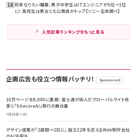
将来なりたい職業、男子中学生はITエンジニアが5位→1位
に！ 高校生は男女とも公務員がトップ【ソニー生命調べ】
人気記事ランキングをもっと見る
企画広告も役立つ情報バッチリ！
Sponsored
10万ページを8,000に激減！ 富士通が挑んだグローバルサイト改
革と「SitecoreAI」移行の舞台裏
7月29日 7:05
デザイン提案が「2週間→2日に」 設立22年を迎えるWeb制作会社
のAI活用法