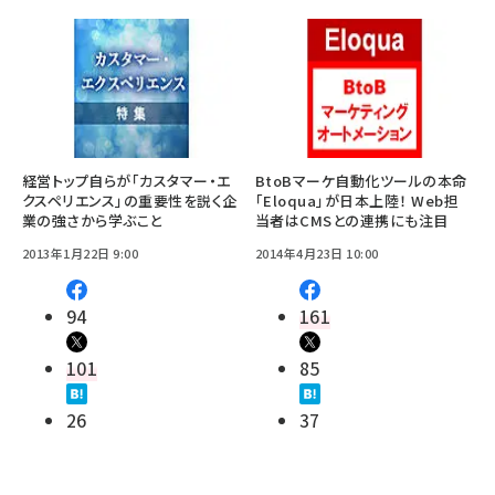
経営トップ自らが「カスタマー・エ
BtoBマーケ自動化ツールの本命
クスペリエンス」の重要性を説く企
「Eloqua」が日本上陸！ Web担
業の強さから学ぶこと
当者はCMSとの連携にも注目
2013年1月22日 9:00
2014年4月23日 10:00
94
161
101
85
26
37