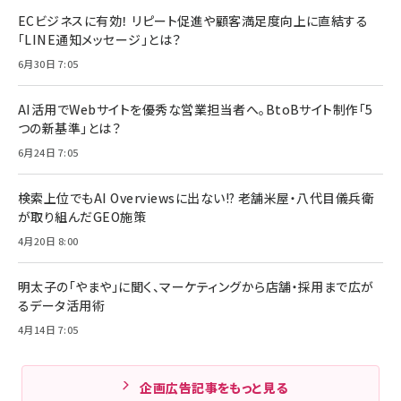
ECビジネスに有効！ リピート促進や顧客満足度向上に直結する
「LINE通知メッセージ」とは？
6月30日 7:05
AI活用でWebサイトを優秀な営業担当者へ。BtoBサイト制作「5
つの新基準」とは？
6月24日 7:05
検索上位でもAI Overviewsに出ない!? 老舗米屋・八代目儀兵衛
が取り組んだGEO施策
4月20日 8:00
明太子の「やまや」に聞く、マーケティングから店舗・採用まで広が
るデータ活用術
4月14日 7:05
企画広告記事をもっと見る