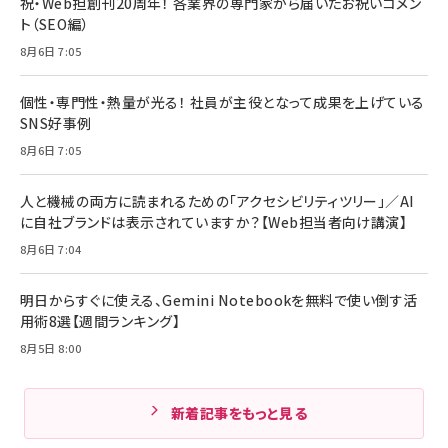
祝・Web担創刊20周年！ 各業界の専門家から届いたお祝いコメン
ト（SEO編）
8月6日 7:05
個性・専門性・熱量が光る！ 社員が主役となって成果を上げている
SNS好事例
8月6日 7:05
人と機械の両方に読まれるための「アクセシビリティツリー」／AI
に自社ブランドは表示されていますか？【Web担当者向け講演】
8月6日 7:04
明日からすぐに使える、Gemini Notebookを無料で使い倒す活
用術8選【週間ランキング】
8月5日 8:00
新着記事をもっと見る