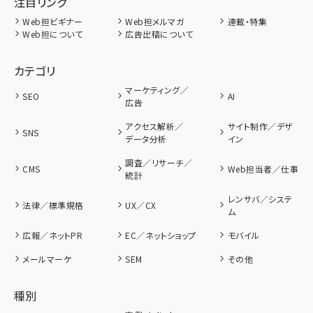
注目リンク
Web担ビギナー
Web担メルマガ
連載・特集
Web担について
広告出稿について
カテゴリ
マーケティング／
SEO
AI
広告
アクセス解析／
サイト制作／デザ
SNS
データ分析
イン
調査／リサーチ／
CMS
Web担当者／仕事
統計
レンサバ／システ
法律／標準規格
UX／CX
ム
広報／ネットPR
EC／ネットショップ
モバイル
メールマーケ
SEM
その他
種別