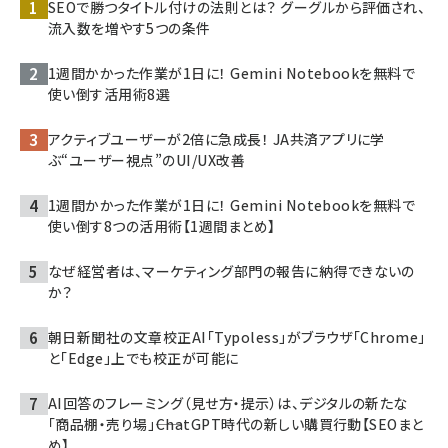
SEOで勝つタイトル付けの法則とは？ グーグルから評価され、
流入数を増やす5つの条件
1週間かかった作業が1日に！ Gemini Notebookを無料で
使い倒す活用術8選
アクティブユーザーが2倍に急成長！ JA共済アプリに学
ぶ“ユーザー視点”のUI/UX改善
1週間かかった作業が1日に！ Gemini Notebookを無料で
使い倒す8つの活用術【1週間まとめ】
なぜ経営者は、マーケティング部門の報告に納得できないの
か？
朝日新聞社の文章校正AI「Typoless」がブラウザ「Chrome」
と「Edge」上でも校正が可能に
AI回答のフレーミング（見せ方・提示）は、デジタルの新たな
「商品棚・売り場」――ChatGPT時代の新しい購買行動【SEOまと
め】