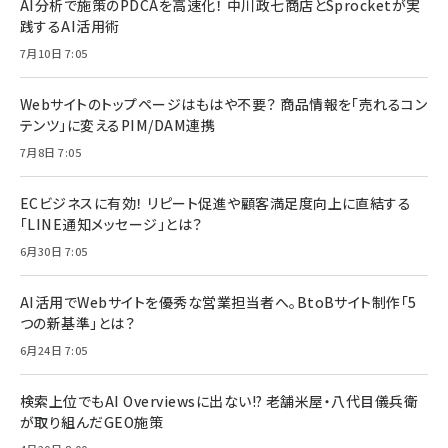
AI分析で施策のPDCAを高速化！ 中川政七商店とSprocketが実
践するAI活用術
7月10日 7:05
Webサイトのトップページはもはや不要？ 商品情報を「売れるコン
テンツ」に変えるPIM/DAM連携
7月8日 7:05
ECビジネスに有効！ リピート促進や顧客満足度向上に直結する
「LINE通知メッセージ」とは？
6月30日 7:05
AI活用でWebサイトを優秀な営業担当者へ。BtoBサイト制作「5
つの新基準」とは？
6月24日 7:05
検索上位でもAI Overviewsに出ない!? 老舗米屋・八代目儀兵衛
が取り組んだGEO施策