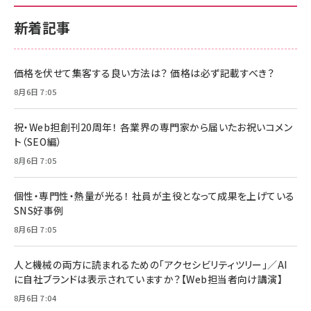
新着記事
価格を伏せて集客する良い方法は？ 価格は必ず記載すべき？
8月6日 7:05
祝・Web担創刊20周年！ 各業界の専門家から届いたお祝いコメン
ト（SEO編）
8月6日 7:05
個性・専門性・熱量が光る！ 社員が主役となって成果を上げている
SNS好事例
8月6日 7:05
人と機械の両方に読まれるための「アクセシビリティツリー」／AI
に自社ブランドは表示されていますか？【Web担当者向け講演】
8月6日 7:04