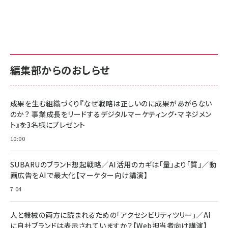
グ
更新日時：2026/06/26 19:00
更新日時：2026/06/26 19:00
更新日時：2026/06/26 19:00
anan(アンアン)2026/07/01号 No.2501[魅
KIOXIA(キオクシア) 旧東芝メモリ microSD
KIOXIA(キオクシア) 旧東芝メモリ microSD
せるカラダ2026／宮舘涼太]
128GB UHS-I Class10 (最大読出速度
128GB UHS-I Class10 (最大読出速度
100MB/s) Nintendo Switch動作確認済 国
100MB/s) Nintendo Switch動作確認済 国
￥880
内サポート正規品 メーカー保証5年
内サポート正規品 メーカー保証5年
￥2,680
￥2,680
KLMEA128G
KLMEA128G
編集部からのおしらせ
anan(アンアン)2026/06/24号 No.2500増
刊 スペシャルエディション[王道エンタメの矜
NIMASO ガラスフィルム iPhone 17 用 保護
Amazon eギフトカード - Amazonロゴ - ク
持／BTS]
フィルム 強化ガラス 耐衝撃 高透過率 指紋防
ラシック
止 貼りやすい ガイド枠付き いPhone17 (6.3
成果を生む組織づくり『なぜ戦略は正しいのに成果があがらない
￥1,100
￥5,000
インチ) 対応 2枚セット DSP25F1698
のか？ 事業成長をリードするデジタルマーケティング・マネジメン
￥1,599
ト』を3名様にプレゼント
anan(アンアン)2026/07/08号
Anker PowerLine III Flow USB-C & USB-
No.2502[2026年後半、あなたの恋と運命／山
【New】Amazon Fire TV Stick HD | 手軽に
C ケーブル Anker絡まないケーブル 240W 結
10:00
田涼介]
ストリーミングをはじめよう | ストリーミングメ
束バンド付き USB PD対応 シリコン素材採用
ディアプレイヤー
iPhone 17 / 16 / 15 / Galaxy iPad Pro
￥880
￥1,890
MacBook Pro/Air 各種対応 (1.8m ミッドナ
SUBARUのブランド想起戦略／AI活用のカギは「量」より「質」／動
￥6,980
イトブラック)
画広告をAIで最大化【マーケター向け講演】
ママ投資家が育休中に１億貯めた株式投資
アサヒ飲料 モンスター エナジー 355ml×24
7:04
Anker Soundcore P31i (Bluetooth 6.1)
本
￥1,870
【完全ワイヤレスイヤホン/アクティブノイズキャ
￥4,192
ンセリング/マルチポイント接続 / 最大50時間
人と機械の両方に読まれるための「アクセシビリティツリー」／AI
再生 / PSE技術基準適合】ブラック
￥5,990
組織の成果を最大化する ルールのデザイン
に自社ブランドは表示されていますか？【Web担当者向け講演】
サッポロ 生ビール 黒ラベル 350ml 缶 24本