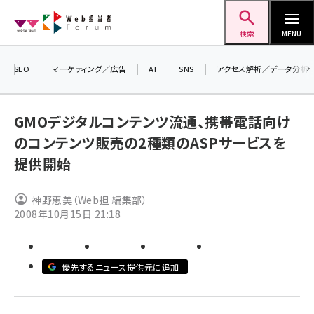
メ
Web担当者Forum
イ
検索
MENU
ン
コ
SEO
マーケティング／広告
AI
SNS
アクセス解析／データ分析
＼ 
ン
7月
テ
GMOデジタルコンテンツ流通、携帯電話向け
差し
ン
のコンテンツ販売の2種類のASPサービスを
▼ア
ツ
seo (3523)
提供開始
に
ai (2804)
移
神野恵美（Web担 編集部）
動
youtube (2429)
2008年10月15日 21:18
note (2312)
セミナー (2303)
優先するニュース提供元に追加
z世代 (1622)
meo (1275)