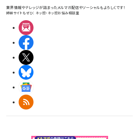
業界情報やナレッジが詰まったメルマガ配信やソーシャルもよろしくです！
姉妹サイトもぜひ：
ネッ担
・
ネッ担お悩み相談室
メルマガ
Facebook
X(エックス)
BlueSky
Googleニュース
RSS