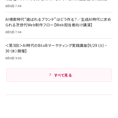
ビール ケース買い【6/30応募〆切! 黒ラベルビ
￥1,980
8月6日 7:04
Anker PowerLine III Flow USB-C & USB-
ヤセラーキャンペーン】
C ケーブル Anker絡まないケーブル 240W 結
￥4,857
束バンド付き USB PD対応 シリコン素材採用
AI検索時代“選ばれるブランド”はどう作る？／生成AI時代に求め
iPhone 17 / 16 / 15 / Galaxy iPad Pro
￥1,890
られる次世代Web制作フロー【Web担当者向け講演】
Amazonランキングをもっと見る
MacBook Pro/Air 各種対応 (1.8m ミッドナ
イトブラック)
8月5日 7:04
Amazonランキングをもっと見る
Amazonランキングをもっと見る
＜第3回＞AI時代のBtoBマーケティング実践講座【9/29（火）・
30（水）開催】
8月4日 9:00
すべて見る