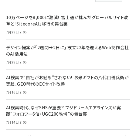
10万ページを8,000に激減！ 富士通が挑んだグローバルサイト改
革と「SitecoreAI」移行の舞台裏
7月29日 7:05
デザイン提案が「2週間→2日に」 設立22年を迎えるWeb制作会社
のAI活用法
7月28日 7:05
AI検索で“自社がお勧め”されない！ お米ギフトの八代目儀兵衛が
実践、GEO時代のECサイト改善
7月16日 7:05
AI検索時代、なぜSNSが重要？ フジドリームエアラインズが実
践“フォロワー6倍・UGC200％増”の舞台裏
7月14日 7:05