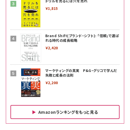
ドリルを売るには穴を売れ
￥1,815
Brand Shift(ブランド・シフト): 「信頼」で選ば
れる時代の成長戦略
￥2,420
マーケティングの真実 P&G・グリコで学んだ
失敗と成長の法則
￥2,200
Amazonランキングをもっと見る
Amazon ビジネス・経済関連書籍 の売れ筋ランキン
Amazon 家電＆カメラ の売れ筋ランキング
Amazon パソコン・周辺機器 の売れ筋ランキング