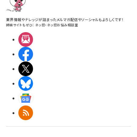
業界情報やナレッジが詰まったメルマガ配信やソーシャルもよろしくです！
姉妹サイトもぜひ：
ネッ担
・
ネッ担お悩み相談室
メルマガ
Facebook
X(エックス)
BlueSky
Googleニュース
RSS