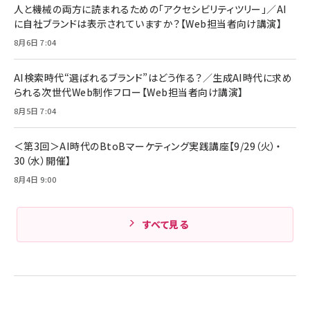
人と機械の両方に読まれるための「アクセシビリティツリー」／AI
組織の成果を最大化する ルールのデザイン
技術基準適合】ブラック
￥5,990
サッポロ 生ビール 黒ラベル 350ml 缶 24本 ビー
に自社ブランドは表示されていますか？【Web担当者向け講演】
￥1,980
ル ケース買い【6/30応募〆切! 黒ラベルビヤセラー
8月6日 7:04
キャンペーン】
Anker PowerLine III Flow USB-C & USB-C
ケーブル Anker絡まないケーブル 240W 結束バン
￥4,857
ド付き USB PD対応 シリコン素材採用 iPhone
AI検索時代“選ばれるブランド”はどう作る？／生成AI時代に求め
Amazonランキングをもっと見る
17 / 16 / 15 / Galaxy iPad Pro MacBook
￥1,890
られる次世代Web制作フロー【Web担当者向け講演】
Pro/Air 各種対応 (1.8m ミッドナイトブラック)
Amazonランキングをもっと見る
8月5日 7:04
Amazonランキングをもっと見る
＜第3回＞AI時代のBtoBマーケティング実践講座【9/29（火）・
30（水）開催】
8月4日 9:00
すべて見る