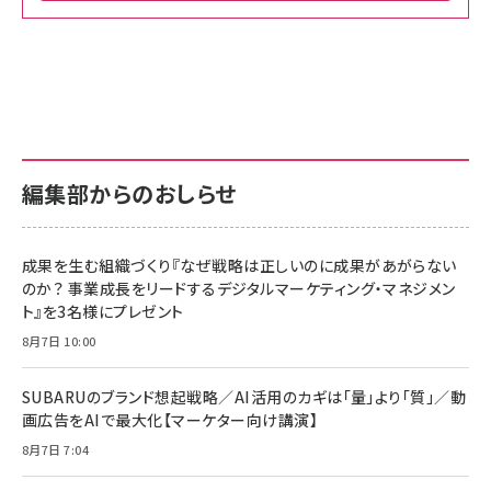
Amazon ビジネス・経済関連書籍 の売れ筋ランキン
Amazon 家電＆カメラ の売れ筋ランキング
Amazon パソコン・周辺機器 の売れ筋ランキング
グ
更新日時：2026/06/26 19:00
更新日時：2026/06/26 19:00
更新日時：2026/06/26 19:00
anan(アンアン)2026/07/01号 No.2501[魅せる
KIOXIA(キオクシア) 旧東芝メモリ microSD
KIOXIA(キオクシア) 旧東芝メモリ microSD
カラダ2026／宮舘涼太]
128GB UHS-I Class10 (最大読出速度
128GB UHS-I Class10 (最大読出速度
100MB/s) Nintendo Switch動作確認済 国内
100MB/s) Nintendo Switch動作確認済 国内
￥880
サポート正規品 メーカー保証5年 KLMEA128G
サポート正規品 メーカー保証5年 KLMEA128G
￥2,680
￥2,680
編集部からのおしらせ
anan(アンアン)2026/06/24号 No.2500増刊
スペシャルエディション[王道エンタメの矜持／
NIMASO ガラスフィルム iPhone 17 用 保護フィ
Amazon eギフトカード - Amazonロゴ - クラ
BTS]
ルム 強化ガラス 耐衝撃 高透過率 指紋防止 貼りや
シック
すい ガイド枠付き いPhone17 (6.3インチ) 対応
成果を生む組織づくり『なぜ戦略は正しいのに成果があがらない
￥1,100
￥5,000
2枚セット DSP25F1698
のか？ 事業成長をリードするデジタルマーケティング・マネジメン
￥1,599
ト』を3名様にプレゼント
anan(アンアン)2026/07/08号 No.2502[2026
Anker PowerLine III Flow USB-C & USB-C
年後半、あなたの恋と運命／山田涼介]
【New】Amazon Fire TV Stick HD | 手軽にスト
ケーブル Anker絡まないケーブル 240W 結束バン
8月7日 10:00
リーミングをはじめよう | ストリーミングメディアプ
ド付き USB PD対応 シリコン素材採用 iPhone
￥880
レイヤー
17 / 16 / 15 / Galaxy iPad Pro MacBook
￥1,890
Pro/Air 各種対応 (1.8m ミッドナイトブラック)
SUBARUのブランド想起戦略／AI活用のカギは「量」より「質」／動
￥6,980
画広告をAIで最大化【マーケター向け講演】
ママ投資家が育休中に１億貯めた株式投資
アサヒ飲料 モンスター エナジー 355ml×24本
￥1,870
8月7日 7:04
Anker Soundcore P31i (Bluetooth 6.1) 【完
￥4,192
全ワイヤレスイヤホン/アクティブノイズキャンセリ
ング/マルチポイント接続 / 最大50時間再生 / PSE