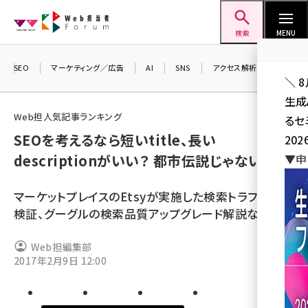
メ
Web担当者Forum
イ
検索
MENU
ン
コ
SEO
マーケティング／広告
AI
SNS
アクセス解析／データ分析
＼ 
ン
生成
テ
Web担人気記事ランキング
るセ
ン
SEOを考えるなら短いtitle、長い
202
ツ
seo (3538)
descriptionがいい？ 都市伝説じゃないの？
▼申
に
ai (2820)
移
マーケットプレイスのEtsyが実施した検索トラフィック
動
youtube (2444)
検証、グーグルの検索品質アップグレード解説など
note (2322)
Web担編集部
セミナー (2315)
2017年2月9日 12:00
z世代 (1629)
meo (1281)