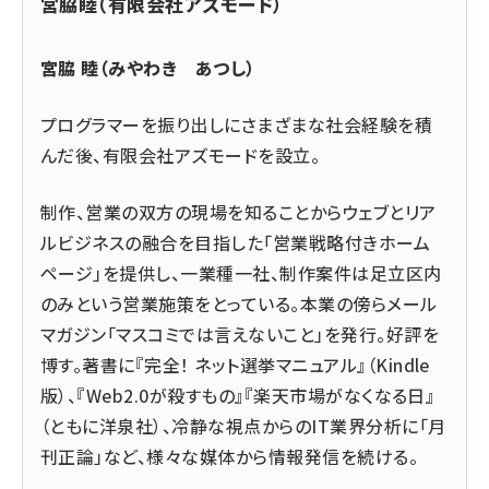
宮脇睦（有限会社アズモード）
宮脇 睦（みやわき あつし）
プログラマーを振り出しにさまざまな社会経験を積
んだ後、
有限会社アズモード
を設立。
制作、営業の双方の現場を知ることからウェブとリア
ルビジネスの融合を目指した「営業戦略付きホーム
ページ」を提供し、一業種一社、制作案件は足立区内
のみという営業施策をとっている。本業の傍らメール
マガジン「マスコミでは言えないこと」を発行。好評を
博す。著書に『
完全！ ネット選挙マニュアル
』（Kindle
版）、『
Web2.0が殺すもの
』『楽天市場がなくなる日』
（ともに洋泉社）、冷静な視点からのIT業界分析に「月
刊正論」など、様々な媒体から情報発信を続ける。