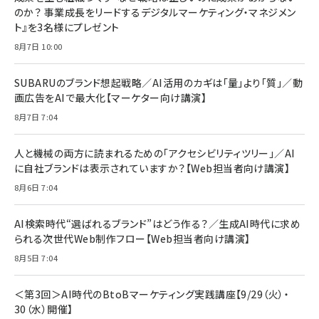
￥1,100
￥5,000
2枚セット DSP25F1698
のか？ 事業成長をリードするデジタルマーケティング・マネジメン
￥1,599
ト』を3名様にプレゼント
anan(アンアン)2026/07/08号 No.2502[2026
Anker PowerLine III Flow USB-C & USB-C
年後半、あなたの恋と運命／山田涼介]
【New】Amazon Fire TV Stick HD | 手軽にスト
ケーブル Anker絡まないケーブル 240W 結束バン
8月7日 10:00
リーミングをはじめよう | ストリーミングメディアプ
ド付き USB PD対応 シリコン素材採用 iPhone
￥880
レイヤー
17 / 16 / 15 / Galaxy iPad Pro MacBook
￥1,890
Pro/Air 各種対応 (1.8m ミッドナイトブラック)
SUBARUのブランド想起戦略／AI活用のカギは「量」より「質」／動
￥6,980
画広告をAIで最大化【マーケター向け講演】
ママ投資家が育休中に１億貯めた株式投資
アサヒ飲料 モンスター エナジー 355ml×24本
￥1,870
8月7日 7:04
Anker Soundcore P31i (Bluetooth 6.1) 【完
￥4,192
全ワイヤレスイヤホン/アクティブノイズキャンセリ
ング/マルチポイント接続 / 最大50時間再生 / PSE
人と機械の両方に読まれるための「アクセシビリティツリー」／AI
組織の成果を最大化する ルールのデザイン
技術基準適合】ブラック
￥5,990
サッポロ 生ビール 黒ラベル 350ml 缶 24本 ビー
に自社ブランドは表示されていますか？【Web担当者向け講演】
￥1,980
ル ケース買い【6/30応募〆切! 黒ラベルビヤセラー
8月6日 7:04
キャンペーン】
Anker PowerLine III Flow USB-C & USB-C
ケーブル Anker絡まないケーブル 240W 結束バン
￥4,857
ド付き USB PD対応 シリコン素材採用 iPhone
AI検索時代“選ばれるブランド”はどう作る？／生成AI時代に求め
Amazonランキングをもっと見る
17 / 16 / 15 / Galaxy iPad Pro MacBook
￥1,890
られる次世代Web制作フロー【Web担当者向け講演】
Pro/Air 各種対応 (1.8m ミッドナイトブラック)
Amazonランキングをもっと見る
8月5日 7:04
Amazonランキングをもっと見る
＜第3回＞AI時代のBtoBマーケティング実践講座【9/29（火）・
30（水）開催】