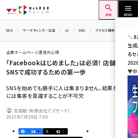
メ
Web担当者Forum
イ
検索
MENU
ン
コ
SEO
マーケティング／広告
AI
SNS
アクセス解析／データ分析
＼ 
ン
生成
テ
企業ホームページ運営の心得
るセ
ン
「Facebookはじめました」は必須！ 店舗が
202
ツ
seo (3528)
SNSで成功するための第一歩
▼申
に
ai (2811)
移
SNSを始めても勝手に人は集まりません。結果をだす
動
youtube (2439)
には集客を意識することが不可欠
note (2315)
宮脇睦（有限会社アズモード）
セミナー (2308)
2015年7月29日 7:00
z世代 (1623)
38
42
meo (1277)