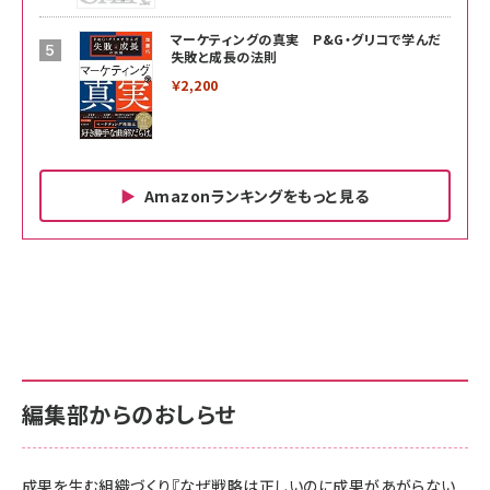
マーケティングの真実 P&G・グリコで学んだ
失敗と成長の法則
￥2,200
Amazonランキングをもっと見る
Amazon ビジネス・経済関連書籍 の売れ筋ランキン
Amazon 家電＆カメラ の売れ筋ランキング
Amazon パソコン・周辺機器 の売れ筋ランキング
グ
更新日時：2026/06/26 19:00
更新日時：2026/06/26 19:00
更新日時：2026/06/26 19:00
anan(アンアン)2026/07/01号 No.2501[魅せる
KIOXIA(キオクシア) 旧東芝メモリ microSD
KIOXIA(キオクシア) 旧東芝メモリ microSD
カラダ2026／宮舘涼太]
128GB UHS-I Class10 (最大読出速度
128GB UHS-I Class10 (最大読出速度
100MB/s) Nintendo Switch動作確認済 国内
100MB/s) Nintendo Switch動作確認済 国内
￥880
サポート正規品 メーカー保証5年 KLMEA128G
サポート正規品 メーカー保証5年 KLMEA128G
￥2,680
￥2,680
編集部からのおしらせ
anan(アンアン)2026/06/24号 No.2500増刊
スペシャルエディション[王道エンタメの矜持／
NIMASO ガラスフィルム iPhone 17 用 保護フィ
Amazon eギフトカード - Amazonロゴ - クラ
BTS]
ルム 強化ガラス 耐衝撃 高透過率 指紋防止 貼りや
シック
すい ガイド枠付き いPhone17 (6.3インチ) 対応
成果を生む組織づくり『なぜ戦略は正しいのに成果があがらない