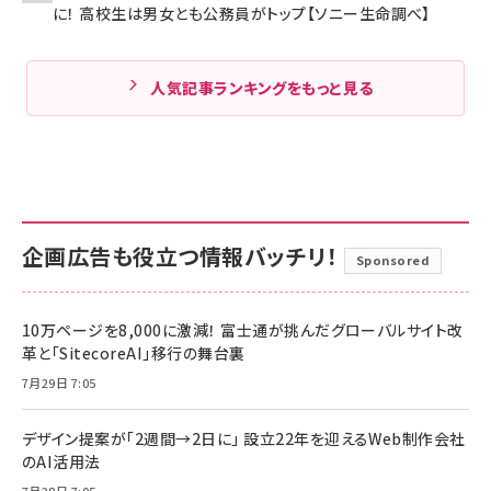
に！ 高校生は男女とも公務員がトップ【ソニー生命調べ】
人気記事ランキングをもっと見る
企画広告も役立つ情報バッチリ！
Sponsored
10万ページを8,000に激減！ 富士通が挑んだグローバルサイト改
革と「SitecoreAI」移行の舞台裏
7月29日 7:05
デザイン提案が「2週間→2日に」 設立22年を迎えるWeb制作会社
のAI活用法
7月28日 7:05