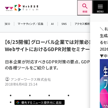
メ
Web担当者Forum
イ
検索
MENU
ン
コ
SEO
マーケティング／広告
AI
SNS
アクセス解析／データ分析
＼ 
ン
生成
テ
【6/25開催】グローバル企業では対策必須？！
るセ
ン
WebサイトにおけるGDPR対策セミナー
202
ツ
seo (3524)
▼申
に
日本企業が対応すべきGDPR対策の要点、GDPR対策
ai (2804)
移
の各種ツールをご紹介します。
動
youtube (2431)
アンダーワークス株式会社
note (2312)
2018年6月4日 15:14
セミナー (2306)
z世代 (1622)
優先するニュース提供元に追加
meo (1275)