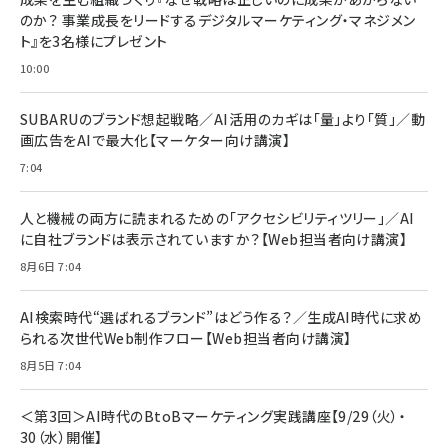
￥1,100
￥5,000
2枚セット DSP25F1698
のか？ 事業成長をリードするデジタルマーケティング・マネジメン
￥1,599
ト』を3名様にプレゼント
anan(アンアン)2026/07/08号 No.2502[2026
Anker PowerLine III Flow USB-C & USB-C
年後半、あなたの恋と運命／山田涼介]
【New】Amazon Fire TV Stick HD | 手軽にスト
ケーブル Anker絡まないケーブル 240W 結束バン
10:00
リーミングをはじめよう | ストリーミングメディアプ
ド付き USB PD対応 シリコン素材採用 iPhone
￥880
レイヤー
17 / 16 / 15 / Galaxy iPad Pro MacBook
￥1,890
Pro/Air 各種対応 (1.8m ミッドナイトブラック)
SUBARUのブランド想起戦略／AI活用のカギは「量」より「質」／動
￥6,980
画広告をAIで最大化【マーケター向け講演】
ママ投資家が育休中に１億貯めた株式投資
アサヒ飲料 モンスター エナジー 355ml×24本
￥1,870
7:04
Anker Soundcore P31i (Bluetooth 6.1) 【完
￥4,192
全ワイヤレスイヤホン/アクティブノイズキャンセリ
ング/マルチポイント接続 / 最大50時間再生 / PSE
人と機械の両方に読まれるための「アクセシビリティツリー」／AI
組織の成果を最大化する ルールのデザイン
技術基準適合】ブラック
￥5,990
サッポロ 生ビール 黒ラベル 350ml 缶 24本 ビー
に自社ブランドは表示されていますか？【Web担当者向け講演】
￥1,980
ル ケース買い【6/30応募〆切! 黒ラベルビヤセラー
8月6日 7:04
キャンペーン】
Anker PowerLine III Flow USB-C & USB-C
ケーブル Anker絡まないケーブル 240W 結束バン
￥4,857
ド付き USB PD対応 シリコン素材採用 iPhone
AI検索時代“選ばれるブランド”はどう作る？／生成AI時代に求め
Amazonランキングをもっと見る
17 / 16 / 15 / Galaxy iPad Pro MacBook
￥1,890
られる次世代Web制作フロー【Web担当者向け講演】
Pro/Air 各種対応 (1.8m ミッドナイトブラック)
Amazonランキングをもっと見る
8月5日 7:04
Amazonランキングをもっと見る
＜第3回＞AI時代のBtoBマーケティング実践講座【9/29（火）・
30（水）開催】