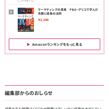
マーケティングの真実 P&G・グリコで学んだ
失敗と成長の法則
￥2,200
Amazonランキングをもっと見る
Amazon ビジネス・経済関連書籍 の売れ筋ランキン
Amazon 家電＆カメラ の売れ筋ランキング
Amazon パソコン・周辺機器 の売れ筋ランキング
グ
更新日時：2026/06/26 19:00
更新日時：2026/06/26 19:00
更新日時：2026/06/26 19:00
anan(アンアン)2026/07/01号 No.2501[魅せる
KIOXIA(キオクシア) 旧東芝メモリ microSD
KIOXIA(キオクシア) 旧東芝メモリ microSD
カラダ2026／宮舘涼太]
128GB UHS-I Class10 (最大読出速度
128GB UHS-I Class10 (最大読出速度
100MB/s) Nintendo Switch動作確認済 国内
100MB/s) Nintendo Switch動作確認済 国内
￥880
サポート正規品 メーカー保証5年 KLMEA128G
サポート正規品 メーカー保証5年 KLMEA128G
￥2,680
￥2,680
編集部からのおしらせ
anan(アンアン)2026/06/24号 No.2500増刊
スペシャルエディション[王道エンタメの矜持／
NIMASO ガラスフィルム iPhone 17 用 保護フィ
Amazon eギフトカード - Amazonロゴ - クラ
BTS]
ルム 強化ガラス 耐衝撃 高透過率 指紋防止 貼りや
シック
すい ガイド枠付き いPhone17 (6.3インチ) 対応
成果を生む組織づくり『なぜ戦略は正しいのに成果があがらない