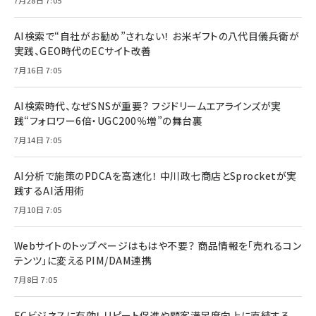
AI検索で“自社がお勧め”されない！ お米ギフトの八代目儀兵衛が
実践、GEO時代のECサイト改善
7月16日 7:05
AI検索時代、なぜSNSが重要？ フジドリームエアラインズが実
践“フォロワー6倍・UGC200％増”の舞台裏
7月14日 7:05
AI分析で施策のPDCAを高速化！ 中川政七商店とSprocketが実
践するAI活用術
7月10日 7:05
Webサイトのトップページはもはや不要？ 商品情報を「売れるコン
テンツ」に変えるPIM/DAM連携
7月8日 7:05
ECビジネスに有効！ リピート促進や顧客満足度向上に直結する