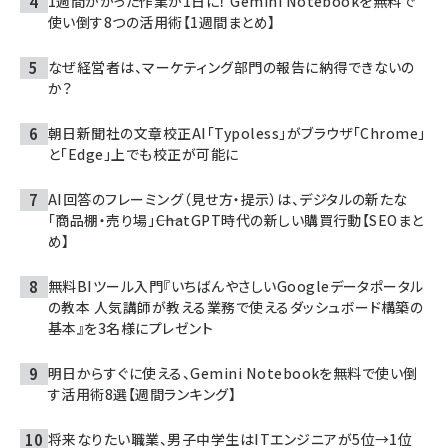
1週間かかった作業が1日に！ Gemini Notebookを無料で
使い倒す8つの活用術【1週間まとめ】
なぜ経営者は、マーケティング部門の報告に納得できないの
か？
朝日新聞社の文章校正AI「Typoless」がブラウザ「Chrome」
と「Edge」上でも校正が可能に
AI回答のフレーミング（見せ方・提示）は、デジタルの新たな
「商品棚・売り場」――ChatGPT時代の新しい購買行動【SEOまと
め】
無料BIツール入門『いちばんやさしいGoogleデータポータル
の教本 人気講師が教える業務で使えるダッシュボード構築の
基本』を3名様にプレゼント
明日からすぐに使える、Gemini Notebookを無料で使い倒
す活用術8選【週間ランキング】
将来なりたい職業、男子中学生はITエンジニアが5位→1位