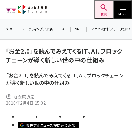
メ
Web担当者Forum
イ
検索
MENU
ン
コ
SEO
マーケティング／広告
AI
SNS
アクセス解析／データ分析
＼ 
ン
7月
テ
「お金2.0」を読んでみえてくるIT、AI、ブロック
差
ン
チェーンが導く新しい世の中の仕組み
▼
ツ
seo (3519)
に
「お金2.0」を読んでみえてくるIT、AI、ブロックチェーン
ai (2801)
移
が導く新しい世の中の仕組み
動
youtube (2425)
植之原道宏
note (2310)
2018年2月4日 15:32
セミナー (2301)
z世代 (1620)
優先するニュース提供元に追加
meo (1274)