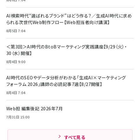
anan(アンアン)2026/07/08号
Anker PowerLine III Flow USB-C & USB-
No.2502[2026年後半、あなたの恋と運命／山
【New】Amazon Fire TV Stick HD | 手軽に
C ケーブル Anker絡まないケーブル 240W 結
田涼介]
ストリーミングをはじめよう | ストリーミングメ
束バンド付き USB PD対応 シリコン素材採用
AI検索時代“選ばれるブランド”はどう作る？／生成AI時代に求め
ディアプレイヤー
iPhone 17 / 16 / 15 / Galaxy iPad Pro
￥880
￥1,890
MacBook Pro/Air 各種対応 (1.8m ミッドナ
られる次世代Web制作フロー【Web担当者向け講演】
￥6,980
イトブラック)
8月5日 7:04
ママ投資家が育休中に１億貯めた株式投資
アサヒ飲料 モンスター エナジー 355ml×24
Anker Soundcore P31i (Bluetooth 6.1)
本
￥1,870
【完全ワイヤレスイヤホン/アクティブノイズキャ
＜第3回＞AI時代のBtoBマーケティング実践講座【9/29（火）・
￥4,192
ンセリング/マルチポイント接続 / 最大50時間
30（水）開催】
再生 / PSE技術基準適合】ブラック
￥5,990
組織の成果を最大化する ルールのデザイン
サッポロ 生ビール 黒ラベル 350ml 缶 24本
8月4日 9:00
ビール ケース買い【6/30応募〆切! 黒ラベルビ
￥1,980
Anker PowerLine III Flow USB-C & USB-
ヤセラーキャンペーン】
C ケーブル Anker絡まないケーブル 240W 結
AI時代のSEOやデータ分析がわかる「生成AI×マーケティング
￥4,857
束バンド付き USB PD対応 シリコン素材採用
フォーラム 2026」講師の必読記事7選【8/27開催】
iPhone 17 / 16 / 15 / Galaxy iPad Pro
￥1,890
Amazonランキングをもっと見る
MacBook Pro/Air 各種対応 (1.8m ミッドナ
8月4日 7:04
イトブラック)
Amazonランキングをもっと見る
Web担 編集後記 2026年7月
Amazonランキングをもっと見る
7月31日 15:00
すべて見る