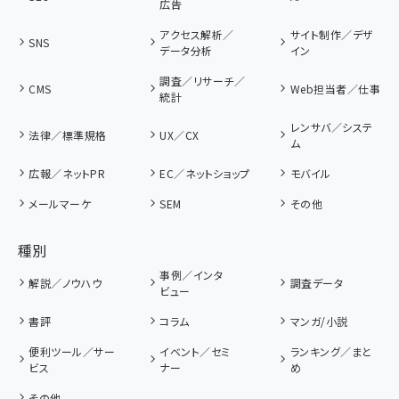
広告
アクセス解析／
サイト制作／デザ
SNS
データ分析
イン
調査／リサーチ／
CMS
Web担当者／仕事
統計
レンサバ／システ
法律／標準規格
UX／CX
ム
広報／ネットPR
EC／ネットショップ
モバイル
メールマーケ
SEM
その他
種別
事例／インタ
解説／ノウハウ
調査データ
ビュー
書評
コラム
マンガ/小説
便利ツール／サー
イベント／セミ
ランキング／まと
ビス
ナー
め
その他