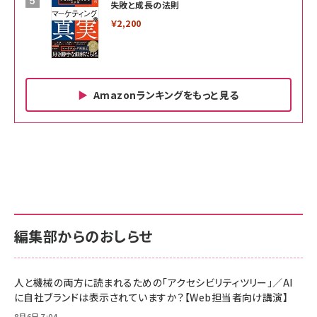
失敗と成長の法則
￥2,200
Amazonランキングをもっと見る
Amazon ビジネス・経済関連書籍 の売れ筋ランキン
Amazon 家電＆カメラ の売れ筋ランキング
Amazon パソコン・周辺機器 の売れ筋ランキング
グ
更新日時：2026/06/26 19:00
更新日時：2026/06/26 19:00
更新日時：2026/06/26 19:00
anan(アンアン)2026/07/01号 No.2501[魅
KIOXIA(キオクシア) 旧東芝メモリ microSD
KIOXIA(キオクシア) 旧東芝メモリ microSD
せるカラダ2026／宮舘涼太]
128GB UHS-I Class10 (最大読出速度
128GB UHS-I Class10 (最大読出速度
100MB/s) Nintendo Switch動作確認済 国
100MB/s) Nintendo Switch動作確認済 国
￥880
内サポート正規品 メーカー保証5年
内サポート正規品 メーカー保証5年
￥2,680
￥2,680
KLMEA128G
KLMEA128G
編集部からのおしらせ
anan(アンアン)2026/06/24号 No.2500増
刊 スペシャルエディション[王道エンタメの矜
NIMASO ガラスフィルム iPhone 17 用 保護
Amazon eギフトカード - Amazonロゴ - ク
持／BTS]
フィルム 強化ガラス 耐衝撃 高透過率 指紋防
ラシック
止 貼りやすい ガイド枠付き いPhone17 (6.3
人と機械の両方に読まれるための「アクセシビリティツリー」／AI
￥1,100
￥5,000
インチ) 対応 2枚セット DSP25F1698
に自社ブランドは表示されていますか？【Web担当者向け講演】
￥1,599
8月6日 7:04