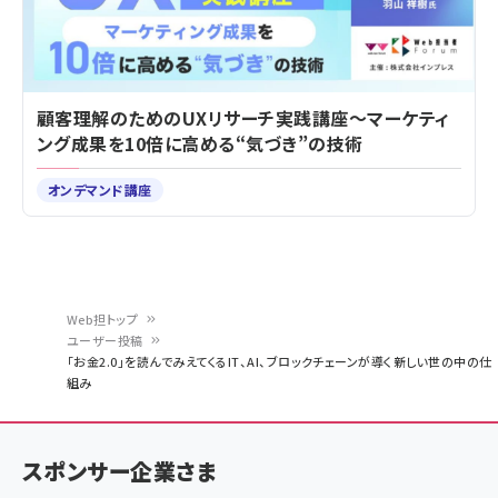
顧客理解のためのUXリサーチ実践講座～マーケティ
ング成果を10倍に高める“気づき”の技術
オンデマンド講座
Web担トップ
ユーザー投稿
パ
「お金2.0」を読んでみえてくるIT、AI、ブロックチェーンが導く新しい世の中の仕
組み
ン
く
ず
スポンサー企業さま