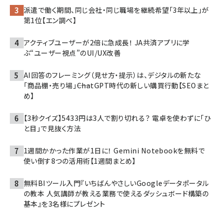
派遣で働く期間、同じ会社・同じ職場を継続希望「3年以上」が
第1位【エン調べ】
アクティブユーザーが2倍に急成長！ JA共済アプリに学
ぶ“ユーザー視点”のUI/UX改善
AI回答のフレーミング（見せ方・提示）は、デジタルの新たな
「商品棚・売り場」――ChatGPT時代の新しい購買行動【SEOまと
め】
【3秒クイズ】5433円は3人で割り切れる？ 電卓を使わずに「ひ
と目」で見抜く方法
1週間かかった作業が1日に！ Gemini Notebookを無料で
使い倒す8つの活用術【1週間まとめ】
無料BIツール入門『いちばんやさしいGoogleデータポータル
の教本 人気講師が教える業務で使えるダッシュボード構築の
基本』を3名様にプレゼント