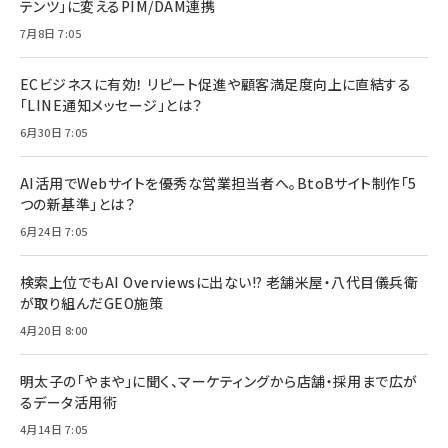
テンツ」に変えるPIM/DAM連携
7月8日 7:05
ECビジネスに有効！ リピート促進や顧客満足度向上に直結する
「LINE通知メッセージ」とは？
6月30日 7:05
AI活用でWebサイトを優秀な営業担当者へ。BtoBサイト制作「5
つの新基準」とは？
6月24日 7:05
検索上位でもAI Overviewsに出ない!? 老舗米屋・八代目儀兵衛
が取り組んだGEO施策
4月20日 8:00
明太子の「やまや」に聞く、マーケティングから店舗・採用まで広が
るデータ活用術
4月14日 7:05