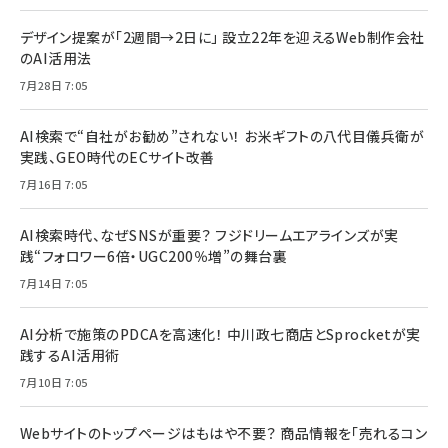
デザイン提案が「2週間→2日に」 設立22年を迎えるWeb制作会社
のAI活用法
7月28日 7:05
AI検索で“自社がお勧め”されない！ お米ギフトの八代目儀兵衛が
実践、GEO時代のECサイト改善
7月16日 7:05
AI検索時代、なぜSNSが重要？ フジドリームエアラインズが実
践“フォロワー6倍・UGC200％増”の舞台裏
7月14日 7:05
AI分析で施策のPDCAを高速化！ 中川政七商店とSprocketが実
践するAI活用術
7月10日 7:05
Webサイトのトップページはもはや不要？ 商品情報を「売れるコン