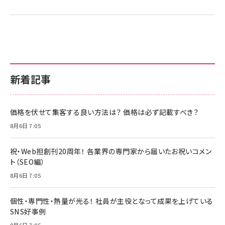
新着記事
価格を伏せて集客する良い方法は？ 価格は必ず記載すべき？
8月6日 7:05
祝・Web担創刊20周年！ 各業界の専門家から届いたお祝いコメン
ト（SEO編）
8月6日 7:05
個性・専門性・熱量が光る！ 社員が主役となって成果を上げている
SNS好事例
8月6日 7:05