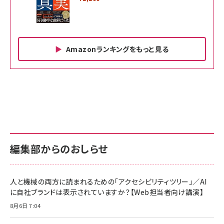
Amazonランキングをもっと見る
Amazon ビジネス・経済関連書籍 の売れ筋ランキン
Amazon 家電＆カメラ の売れ筋ランキング
Amazon パソコン・周辺機器 の売れ筋ランキング
グ
更新日時：2026/06/26 19:00
更新日時：2026/06/26 19:00
更新日時：2026/06/26 19:00
anan(アンアン)2026/07/01号 No.2501[魅せる
KIOXIA(キオクシア) 旧東芝メモリ microSD
KIOXIA(キオクシア) 旧東芝メモリ microSD
カラダ2026／宮舘涼太]
128GB UHS-I Class10 (最大読出速度
128GB UHS-I Class10 (最大読出速度
100MB/s) Nintendo Switch動作確認済 国内
100MB/s) Nintendo Switch動作確認済 国内
￥880
サポート正規品 メーカー保証5年 KLMEA128G
サポート正規品 メーカー保証5年 KLMEA128G
￥2,680
￥2,680
編集部からのおしらせ
anan(アンアン)2026/06/24号 No.2500増刊
スペシャルエディション[王道エンタメの矜持／
NIMASO ガラスフィルム iPhone 17 用 保護フィ
Amazon eギフトカード - Amazonロゴ - クラ
BTS]
ルム 強化ガラス 耐衝撃 高透過率 指紋防止 貼りや
シック
すい ガイド枠付き いPhone17 (6.3インチ) 対応
人と機械の両方に読まれるための「アクセシビリティツリー」／AI
￥1,100
￥5,000
2枚セット DSP25F1698
に自社ブランドは表示されていますか？【Web担当者向け講演】
￥1,599
8月6日 7:04
anan(アンアン)2026/07/08号 No.2502[2026
Anker PowerLine III Flow USB-C & USB-C
年後半、あなたの恋と運命／山田涼介]
【New】Amazon Fire TV Stick HD | 手軽にスト
ケーブル Anker絡まないケーブル 240W 結束バン
リーミングをはじめよう | ストリーミングメディアプ
ド付き USB PD対応 シリコン素材採用 iPhone