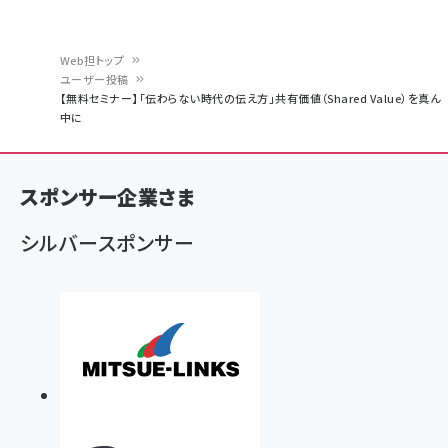
Web担トップ
ユーザー投稿
パ
【無料セミナー】「伝わらない時代の伝え方」共有価値（Shared Value）を真ん
中に
ン
く
ず
スポンサー企業さま
シルバースポンサー