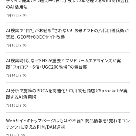
デザイン提案が「2週間→2日に」 設立22年を迎えるWeb制作会社
のAI活用法
7月28日 7:05
AI検索で“自社がお勧め”されない！ お米ギフトの八代目儀兵衛が
実践、GEO時代のECサイト改善
7月16日 7:05
AI検索時代、なぜSNSが重要？ フジドリームエアラインズが実
践“フォロワー6倍・UGC200％増”の舞台裏
7月14日 7:05
AI分析で施策のPDCAを高速化！ 中川政七商店とSprocketが実
践するAI活用術
7月10日 7:05
Webサイトのトップページはもはや不要？ 商品情報を「売れるコン
テンツ」に変えるPIM/DAM連携
7月8日 7:05