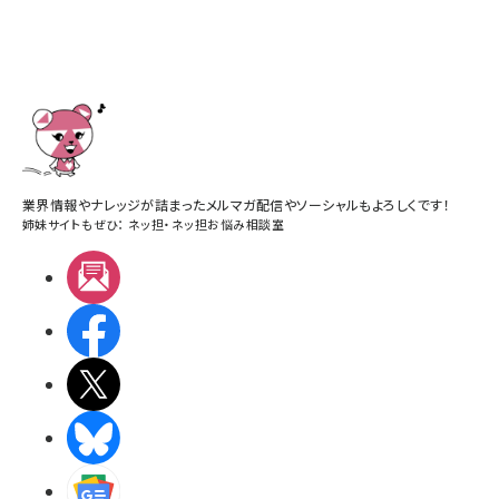
業界情報やナレッジが詰まったメルマガ配信やソーシャルもよろしくです！
姉妹サイトもぜひ：
ネッ担
・
ネッ担お悩み相談室
メルマガ
Facebook
X(エックス)
BlueSky
Googleニュース