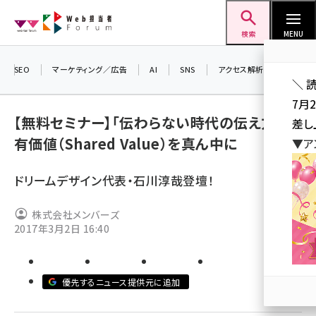
メ
Web担当者Forum
イ
検索
MENU
ン
コ
SEO
マーケティング／広告
AI
SNS
アクセス解析／データ分析
＼ 
ン
7月
テ
【無料セミナー】「伝わらない時代の伝え方」共
差し
ン
有価値（Shared Value）を真ん中に
▼ア
ツ
seo (3519)
に
ドリームデザイン代表・石川淳哉登壇！
ai (2801)
移
動
youtube (2425)
株式会社メンバーズ
2017年3月2日 16:40
note (2310)
セミナー (2301)
優先するニュース提供元に追加
z世代 (1620)
meo (1274)