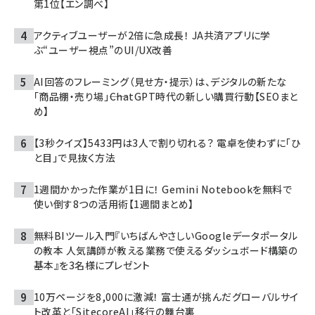
第1位【エン調べ】
アクティブユーザーが2倍に急成長！ JA共済アプリに学
ぶ“ユーザー視点”のUI/UX改善
AI回答のフレーミング（見せ方・提示）は、デジタルの新たな
「商品棚・売り場」――ChatGPT時代の新しい購買行動【SEOまと
め】
【3秒クイズ】5433円は3人で割り切れる？ 電卓を使わずに「ひ
と目」で見抜く方法
1週間かかった作業が1日に！ Gemini Notebookを無料で
使い倒す8つの活用術【1週間まとめ】
無料BIツール入門『いちばんやさしいGoogleデータポータル
の教本 人気講師が教える業務で使えるダッシュボード構築の
基本』を3名様にプレゼント
10万ページを8,000に激減！ 富士通が挑んだグローバルサイ
ト改革と「SitecoreAI」移行の舞台裏