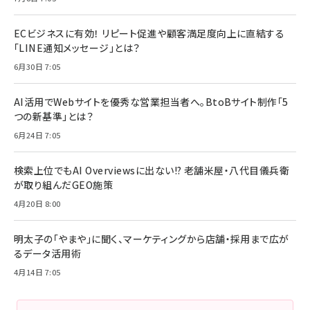
ECビジネスに有効！ リピート促進や顧客満足度向上に直結する
「LINE通知メッセージ」とは？
6月30日 7:05
AI活用でWebサイトを優秀な営業担当者へ。BtoBサイト制作「5
つの新基準」とは？
6月24日 7:05
検索上位でもAI Overviewsに出ない!? 老舗米屋・八代目儀兵衛
が取り組んだGEO施策
4月20日 8:00
明太子の「やまや」に聞く、マーケティングから店舗・採用まで広が
るデータ活用術
4月14日 7:05