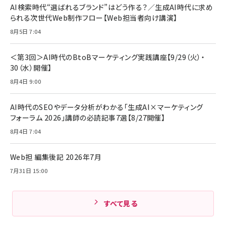
￥880
AI検索時代“選ばれるブランド”はどう作る？／生成AI時代に求め
レイヤー
17 / 16 / 15 / Galaxy iPad Pro MacBook
￥1,890
Pro/Air 各種対応 (1.8m ミッドナイトブラック)
られる次世代Web制作フロー【Web担当者向け講演】
￥6,980
ママ投資家が育休中に１億貯めた株式投資
8月5日 7:04
アサヒ飲料 モンスター エナジー 355ml×24本
￥1,870
Anker Soundcore P31i (Bluetooth 6.1) 【完
￥4,192
全ワイヤレスイヤホン/アクティブノイズキャンセリ
＜第3回＞AI時代のBtoBマーケティング実践講座【9/29（火）・
ング/マルチポイント接続 / 最大50時間再生 / PSE
30（水）開催】
組織の成果を最大化する ルールのデザイン
技術基準適合】ブラック
￥5,990
サッポロ 生ビール 黒ラベル 350ml 缶 24本 ビー
8月4日 9:00
￥1,980
ル ケース買い【6/30応募〆切! 黒ラベルビヤセラー
キャンペーン】
Anker PowerLine III Flow USB-C & USB-C
ケーブル Anker絡まないケーブル 240W 結束バン
￥4,857
AI時代のSEOやデータ分析がわかる「生成AI×マーケティング
ド付き USB PD対応 シリコン素材採用 iPhone
フォーラム 2026」講師の必読記事7選【8/27開催】
Amazonランキングをもっと見る
17 / 16 / 15 / Galaxy iPad Pro MacBook
￥1,890
Pro/Air 各種対応 (1.8m ミッドナイトブラック)
8月4日 7:04
Amazonランキングをもっと見る
Web担 編集後記 2026年7月
Amazonランキングをもっと見る
7月31日 15:00
すべて見る