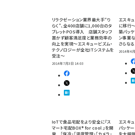
リラクゼーション業界最大手“り
エスキ
らく”、全400店舗に1,000台のタ
に移行～
ブレットPOS導入 店舗スタッフ
築パッケ
置かず顧客満足度と業務効率の
ン事業
向上を実現～エスキュービズム・
さらな
テクノロジーが全社ITシステムを
2014年4月
受注～
2014年7月3日 14:03
IoTで食品宅配をより安全に『ス
エスキュ
マート宅配BOX® for cool 』を開
パッケージ
発 「保冷」「温度管理」「カメラ」
を大幅強