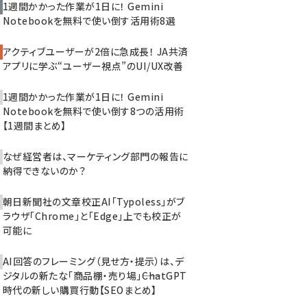
1週間かかった作業が1日に！ Gemini
Notebookを無料で使い倒す活用術8選
アクティブユーザーが2倍に急成長！ JA共済
アプリに学ぶ“ユーザー視点”のUI/UX改善
1週間かかった作業が1日に！ Gemini
Notebookを無料で使い倒す8つの活用術
【1週間まとめ】
なぜ経営者は、マーケティング部門の報告に
納得できないのか？
朝日新聞社の文章校正AI「Typoless」がブ
ラウザ「Chrome」と「Edge」上でも校正が
可能に
AI回答のフレーミング（見せ方・提示）は、デ
ジタルの新たな「商品棚・売り場」――ChatGPT
時代の新しい購買行動【SEOまとめ】