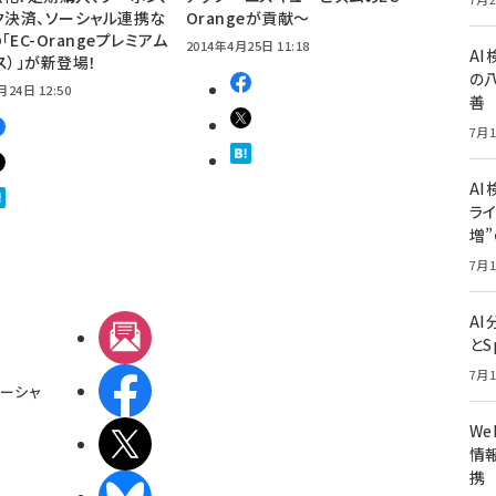
ク決済、ソーシャル連携な
Orangeが貢献～
EC-Orangeプレミアム
2014年4月25日 11:18
A
ス）」が新登場！
の
月24日 12:50
善
7月1
AI
ライ
増
7月1
A
メルマガ
とS
7月1
Facebook
ーシャ
W
X(エックス)
情報
携