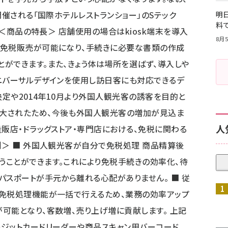
開催される「国際ホテルレストランショー」のSテック
明日
料
 ＜商品の特長＞ 店舗使用の場合はkiosk端末を導入
8月5
た免税販売が可能になり、手続きに必要な書類の作成
ができます。また、きょう体は場所を選ばず、導入しや
ニバーサルデザインを使用し訪日客にも対応できるデ
決定や2014年10月より外国人観光客の誘客を目的と
大されたため、今後も外国人観光客の増加が見込ま
人
量販店・ドラッグストア・専門店における、免税に関わる
例＞ ■ 外国人観光客が自分で免税処理 商品精算後
うことができます。これにより免税手続きの効率化、待
パスポートが手元から離れる心配がありません。 ■ 従
と免税処理機能が一括で行えるため、業務の効率アップ
可能となり、客数増、売り上げ増に貢献します。 上記
ジットカードリーダーや商品スキャン用バーコード