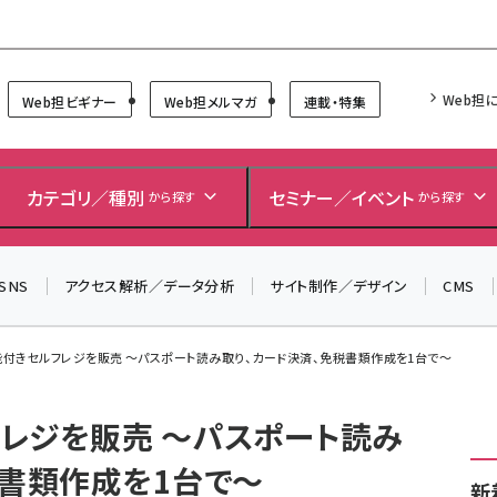
Forum
Web担
Web担ビギナー
Web担メルマガ
連載・特集
カテゴリ／種別
セミナー／イベント
から探す
から探す
SNS
アクセス解析／データ分析
サイト制作／デザイン
CMS
きセルフレジを販売 ～パスポート読み取り、カード決済、免税書類作成を1台で～
レジを販売 ～パスポート読み
税書類作成を1台で～
新