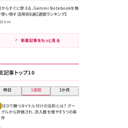
からすぐに使える、Gemini Notebookを無
で使い倒す活用術8選【週間ランキング】
日 8:00
新着記事をもっと見る
気記事トップ10
昨日
1週間
1か月
SEOで勝つタイトル付けの法則とは？ グー
グルから評価され、流入数を増やす5つの条
件