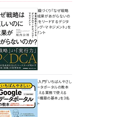
成果を生む組織づくり『なぜ戦略
は正しいのに成果があがらないの
か？ 事業成長をリードするデジタ
ルマーケティング・マネジメント』を
3名様にプレゼント
8月7日 10:00
無料BIツール入門『いちばんやさし
いGoogleデータポータルの教本
人気講師が教える業務で使える
ダッシュボード構築の基本』を3名
様にプレゼント
7月31日 10:00