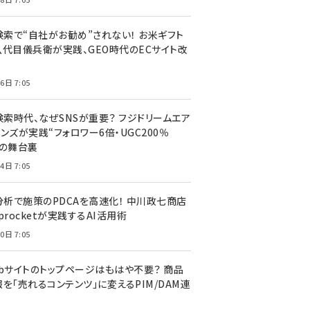
I検索で“自社がお勧め”されない！ お米ギフト
八代目儀兵衛が実践、GEO時代のECサイト改
6日 7:05
検索時代、なぜSNSが重要？ フジドリームエア
ンズが実践“フォロワー6倍・UGC200％
”の舞台裏
4日 7:05
I分析で施策のPDCAを高速化！ 中川政七商店
procketが実践するAI活用術
0日 7:05
ebサイトのトップページはもはや不要？ 商品
を「売れるコンテンツ」に変えるPIM/DAM連