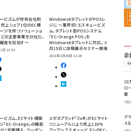
ュービズムが持株会社制
Windows8タブレットがPOSレ
売上シェア1位のEC構
ジに ～業界初！エスキュービズ
ージを持つソリューショ
ム、タブレット型POSシステム
などの主要事業を分社化、
「EC-Orange POS」を
る躍進を目指す～
Windows8タブレットに対応。 3
月15日に体験展示セミナー開催
1日 13:30
企
2013年2月26日 12:28
S
10
ロー
裏
7月2
デ
ービズム、ECサイト構築
メガネブランド「Zoff」がECサイト
え
「EC-Orange」の機能
リニューアルにより売上120%
化！定期購入、クーポン、
アップ～エスキュービズムのEC-
7月2