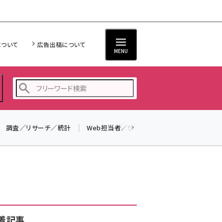
について
広告出稿について
MENU
調査／リサーチ／統計
Web担当者／仕事
法律／標準規格
seo (3526)
ai (2807)
youtube (2434)
note (2312)
セミナー (2307)
着記事