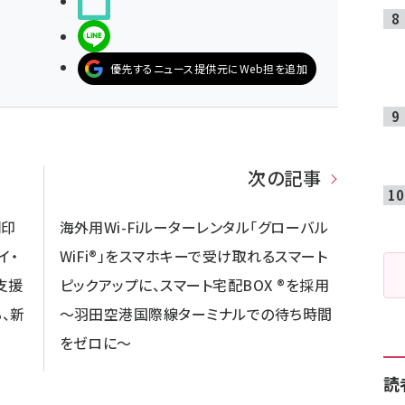
noteで書く
LINEで送る
優先するニュース提供元にWeb担を追加
次の記事
同印
海外用Wi-Fiルーターレンタル「グローバル
イ・
WiFi®」をスマホキーで受け取れるスマート
支援
ピックアップに、スマート宅配BOX ®を採用
、新
～羽田空港国際線ターミナルでの待ち時間
をゼロに～
読