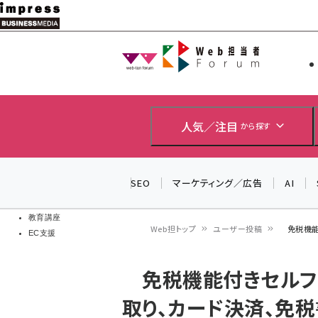
メ
イ
Web担当者
Web担当者
ン
EC担当者
コ
製品導入
ン
企業IT
ソフト開発
テ
人気／注目
から探す
IoT・AI
ン
DCクラウド
研究・調査
ツ
SEO
マーケティング／広告
AI
エネルギー
に
ドローン
移
教育講座
Web担トップ
ユーザー投稿
免税機能付
EC支援
動
パ
免税機能付きセルフ
ン
取り、カード決済、免
く