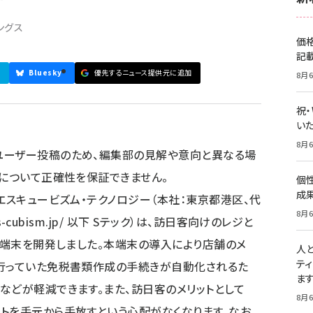
ングス
価
記
Bluesky
優先するニュース提供元に追加
8月6
祝
いた
8月6
ユーザー投稿のため、編集部の見解や意向と異なる場
容について正確性を保証できません。
個
成
エスキュービズム・テクノロジー（本社：東京都港区、代
8月6
s-cubism.jp/
以下 Sテック）は、訪日客向けのレジと
sk端末を開発しました。本端末の導入により店舗のメ
人
テ
で行っていた免税書類作成の手続きが自動化されるた
ま
などが軽減できます。また、訪日客のメリットとして
8月6
トを手元から手放すという心配がなくなります。なお、