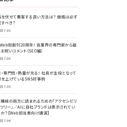
z世代 (1622)
格を伏せて集客する良い方法は？ 価格は必ず
meo (1275)
載すべき？
llmo (1163)
日 7:05
・Web担創刊20周年！ 各業界の専門家から届
お祝いコメント（SEO編）
日 7:05
性・専門性・熱量が光る！ 社員が主役となって
果を上げているSNS好事例
日 7:05
と機械の両方に読まれるための「アクセシビリ
ィツリー」／AIに自社ブランドは表示されてい
すか？【Web担当者向け講演】
日 7:04