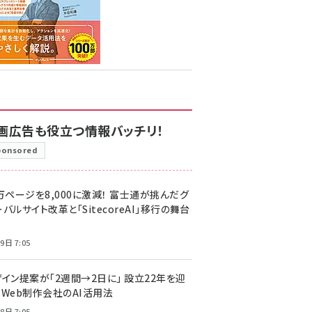
画広告も役立つ情報バッチリ！
ponsored
万ページを8,000に激減！ 富士通が挑んだグ
バルサイト改革と「SitecoreAI」移行の舞台
9日 7:05
ザイン提案が「2週間→2日に」 設立22年を迎
るWeb制作会社のAI活用法
8日 7:05